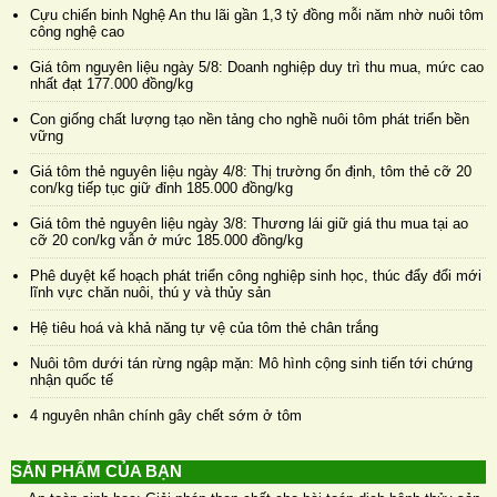
Cựu chiến binh Nghệ An thu lãi gần 1,3 tỷ đồng mỗi năm nhờ nuôi tôm
công nghệ cao
Giá tôm nguyên liệu ngày 5/8: Doanh nghiệp duy trì thu mua, mức cao
nhất đạt 177.000 đồng/kg
Con giống chất lượng tạo nền tảng cho nghề nuôi tôm phát triển bền
vững
Giá tôm thẻ nguyên liệu ngày 4/8: Thị trường ổn định, tôm thẻ cỡ 20
con/kg tiếp tục giữ đỉnh 185.000 đồng/kg
Giá tôm thẻ nguyên liệu ngày 3/8: Thương lái giữ giá thu mua tại ao
cỡ 20 con/kg vẫn ở mức 185.000 đồng/kg
Phê duyệt kế hoạch phát triển công nghiệp sinh học, thúc đẩy đổi mới
lĩnh vực chăn nuôi, thú y và thủy sản
Hệ tiêu hoá và khả năng tự vệ của tôm thẻ chân trắng
Nuôi tôm dưới tán rừng ngập mặn: Mô hình cộng sinh tiến tới chứng
nhận quốc tế
4 nguyên nhân chính gây chết sớm ở tôm
SẢN PHẨM CỦA BẠN