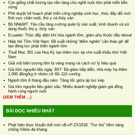
Con giống chất lượng tạo nền tảng cho nghề nuôi tôm phát triển bền
vững
Phê duyệt kế hoạch phát triển công nghiệp sinh học, thúc đẩy đổi mới
lĩnh vực chăn nuôi, thú y và thủy sản
Bộ NN&MT: Yêu cầu tăng cường quản lý sản xuất, kinh doanh và sử
dụng thuốc thú y, thủy sản
Ecuador: Thúc đẩy điện khí hóa ngành tôm, giảm phụ thuộc dầu diesel
Hiệp hội Tôm Việt Nam: Đề xuất những “điểm nghẽn” cần tháo gỡ để
tạo động lực phát triển ngành tôm
Thuế Mục 301 của Hoa Kỳ tạo thêm sức ép cho xuất khẩu tôm Việt
Nam
Giải mã hiện tượng tôm bị vàng mang và cách xử lý hiệu quả
Giá tôm nguyên liệu ngày 30/7: Đà giảm tiếp diễn, nhà máy hạ thêm
1.000 đồng/kg ở nhóm cỡ 60–110 con/kg
Ngành tôm 6 tháng đầu năm: Tăng tốc giữa áp lực kép
Giá tôm nguyên liệu giảm sâu: Nhiều doanh nghiệp giảm giá đồng
hành cùng người nuôi
(XEM THÊM ...)
BÀI ĐỌC NHIỀU NHẤT
Phát hiện thực khuẩn thể mới vB-vP-ZX1018: “Trợ thủ” tiềm năng
chống Vibrio đa kháng