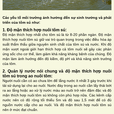
Các yếu tố môi trường ảnh hưởng đến sự sinh trưởng và phát
triển của tôm sú như:
1. Độ mặn thích hợp nuôi tôm sú:
Độ mặn thích hợp nhất cho tôm sú là từ 8-20 phần ngàn. Độ mặn
thích hợp nuôi tôm sú giữ vai trò quan trọng trong việc điều hòa áp
suất thẩm thấu giữa nguyên sinh chất của tôm sú và nước. Khi độ
mặn vượt ngoài giới hạn thích hợp cả tôm nuôi sẽ gây các phản
ứng sốc cho cơ thể, làm giảm khả năng kháng bệnh của chúng. Độ
mặn làm ảnh hưởng đến độ kiềm, độ pH và khả năng sinh trưởng
của tôm.
2. Quản lý nước nói chung và độ mặn thích hợp nuôi
tôm sú trong ao nuôi tôm:
Người nuôi cần có ao chưa lớn để lắng nước ít nhất 3 gày trước khi
tải sử dụng lại cho ao nuôi. Nước đáy trong ao nuôi cần lấy thải bớt
ra ao lắng hoặc ao xử lý nước màu ao nuôi trở nên đậm đặc và độ
mặn thích hợp nuôi tôm sú không còn phù hợp nữa. Các kênh cấp
nước nên có độ rộng tối thiểu 5m và độ sau 1,5 mét để có đủ
nguồn nước cấp cho ao nuôi. Và độ mặn thích hợp nuôi tôm sú
nên ở mức đạt chuẩn.