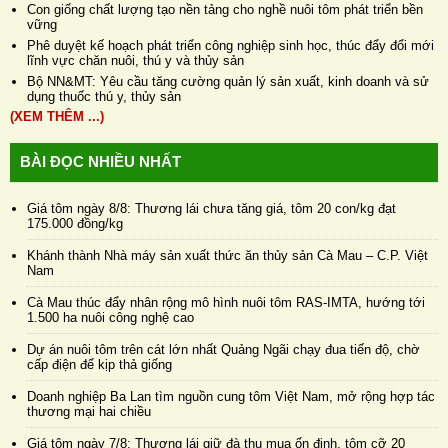
Con giống chất lượng tạo nền tảng cho nghề nuôi tôm phát triển bền
vững
Phê duyệt kế hoạch phát triển công nghiệp sinh học, thúc đẩy đổi mới
lĩnh vực chăn nuôi, thú y và thủy sản
Bộ NN&MT: Yêu cầu tăng cường quản lý sản xuất, kinh doanh và sử
dụng thuốc thú y, thủy sản
(XEM THÊM ...)
BÀI ĐỌC NHIỀU NHẤT
Giá tôm ngày 8/8: Thương lái chưa tăng giá, tôm 20 con/kg đạt
175.000 đồng/kg
Khánh thành Nhà máy sản xuất thức ăn thủy sản Cà Mau – C.P. Việt
Nam
Cà Mau thúc đẩy nhân rộng mô hình nuôi tôm RAS-IMTA, hướng tới
1.500 ha nuôi công nghệ cao
Dự án nuôi tôm trên cát lớn nhất Quảng Ngãi chạy đua tiến độ, chờ
cấp điện để kịp thả giống
Doanh nghiệp Ba Lan tìm nguồn cung tôm Việt Nam, mở rộng hợp tác
thương mại hai chiều
Giá tôm ngày 7/8: Thương lái giữ đà thu mua ổn định, tôm cỡ 20