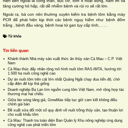
hiện bên ngoài là cong thân, đục cơ, tôm ít hoạt động, nằm im và
tăng cường hô hấp, rất dễ nhiễm bệnh và rủi ro sẽ rất lớn.
Ngoài ra, bà con nên thường xuyên kiểm tra bệnh tôm bằng máy
PCR để phát hiện kịp thời các bệnh nguy hiểm như: bệnh đốm
trắng , bệnh đầu vàng, bệnh hoại tử gan tụy cấp tính,……
Từ khóa
Tin liên quan
Khánh thành Nhà máy sản xuất thức ăn thủy sản Cà Mau – C.P. Việt
Nam
Cà Mau thúc đẩy nhân rộng mô hình nuôi tôm RAS-IMTA, hướng tới
1.500 ha nuôi công nghệ cao
Dự án nuôi tôm trên cát lớn nhất Quảng Ngãi chạy đua tiến độ, chờ
cấp điện để kịp thả giống
Doanh nghiệp Ba Lan tìm nguồn cung tôm Việt Nam, mở rộng hợp tác
thương mại hai chiều
Giữa làn sóng tăng giá, GrowMax tiếp tục giữ cam kết không điều
chỉnh giá bán
Đề xuất sửa đổi một số quy định về nuôi trồng thủy sản, tạo thuận lợi
cho xuất khẩu tôm
Cà Mau: Thanh tra toàn diện Ban Quản lý Khu nông nghiệp ứng dụng
công nghệ cao phát triển tôm