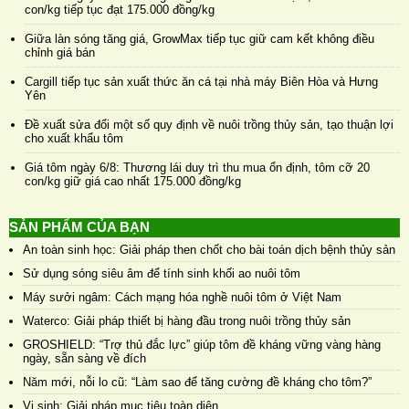
con/kg tiếp tục đạt 175.000 đồng/kg
Giữa làn sóng tăng giá, GrowMax tiếp tục giữ cam kết không điều
chỉnh giá bán
Cargill tiếp tục sản xuất thức ăn cá tại nhà máy Biên Hòa và Hưng
Yên
Đề xuất sửa đổi một số quy định về nuôi trồng thủy sản, tạo thuận lợi
cho xuất khẩu tôm
Giá tôm ngày 6/8: Thương lái duy trì thu mua ổn định, tôm cỡ 20
con/kg giữ giá cao nhất 175.000 đồng/kg
SẢN PHẨM CỦA BẠN
An toàn sinh học: Giải pháp then chốt cho bài toán dịch bệnh thủy sản
Sử dụng sóng siêu âm để tính sinh khối ao nuôi tôm
Máy sưởi ngâm: Cách mạng hóa nghề nuôi tôm ở Việt Nam
Waterco: Giải pháp thiết bị hàng đầu trong nuôi trồng thủy sản
GROSHIELD: “Trợ thủ đắc lực” giúp tôm đề kháng vững vàng hàng
ngày, sẵn sàng về đích
Năm mới, nỗi lo cũ: “Làm sao để tăng cường đề kháng cho tôm?”
Vi sinh: Giải pháp mục tiêu toàn diện