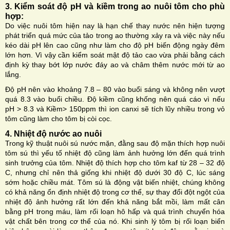
3. Kiểm soát độ pH và kiềm trong ao nuôi tôm cho phù
hợp:
Do việc nuôi tôm hiện nay là hạn chế thay nước nên hiện tượng
phát triển quá mức của tảo trong ao thường xảy ra và việc này nếu
kéo dài pH lên cao cũng như làm cho độ pH biến động ngày đêm
lớn hơn. Vì vậy cần kiểm soát mật độ tảo cao vừa phải bằng cách
định kỳ thay bớt lớp nước đáy ao và châm thêm nước mới từ ao
lắng.
Độ pH nên vào khoảng 7.8 – 80 vào buổi sáng và không nên vượt
quá 8.3 vào buổi chiều. Độ kiềm cũng khống nên quá cáo vì nếu
pH > 8.3 và Kiềm> 150ppm thì ion canxi sẽ tích lũy nhiều trong vỏ
tôm cũng làm cho tôm bị còi cọc.
4. Nhiệt độ nước ao nuôi
Trong kỹ thuật nuôi sú nước mặn, đằng sau độ mặn thích hợp nuôi
tôm sú thì yếu tố nhiệt độ cũng làm ảnh hưởng lớn đến quá trình
sinh trưởng của tôm. Nhiệt độ thích hợp cho tôm kaf từ 28 – 32 độ
C, nhưng chỉ nên thả giống khi nhiệt độ dưới 30 độ C, lúc sáng
sớm hoặc chiều mát. Tôm sú là động vật biến nhiệt, chúng không
có khả năng ổn định nhiệt độ trong cơ thể, sự thay đổi đột ngột của
nhiệt độ ảnh hưởng rất lớn đến khả năng bắt mồi, làm mất cân
bằng pH trong máu, làm rối loạn hô hấp và quá trình chuyển hóa
vật chất bên trong cơ thể của nó. Khi sinh lý tôm bị rối loạn biển