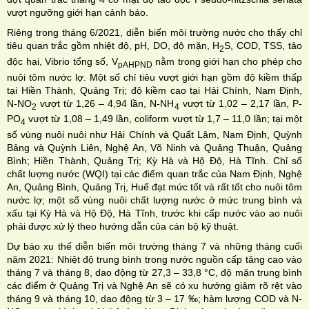
vượt ngưỡng giới hạn cảnh báo.
Riêng trong tháng 6/2021, diễn biến môi trường nước cho thấy chỉ
tiêu quan trắc gồm nhiệt độ, pH, DO, độ mặn, H
S, COD, TSS, tảo
2
độc hại, Vibrio tổng số, V
nằm trong giới hạn cho phép cho
pAHPND
nuôi tôm nước lợ. Một số chỉ tiêu vượt giới hạn gồm độ kiềm thấp
tại Hiền Thành, Quảng Trị; độ kiềm cao tại Hải Chính, Nam Định,
N-NO
vượt từ 1,26 – 4,94 lần, N-NH
vượt từ 1,02 – 2,17 lần, P-
2
4
PO
vượt từ 1,08 – 1,49 lần, coliform vượt từ 1,7 – 11,0 lần; tại một
4
số vùng nuôi nuôi như Hải Chính và Quất Lâm, Nam Định, Quỳnh
Bảng và Quỳnh Liên, Nghệ An, Võ Ninh và Quảng Thuận, Quảng
Bình; Hiền Thành, Quảng Trị; Kỳ Hà và Hộ Độ, Hà Tĩnh. Chỉ số
chất lượng nước (WQI) tại các điểm quan trắc của Nam Định, Nghệ
An, Quảng Bình, Quảng Trị, Huế đạt mức tốt và rất tốt cho nuôi tôm
nước lợ; một số vùng nuôi chất lượng nước ở mức trung bình và
xấu tại Kỳ Hà và Hộ Độ, Hà Tĩnh, trước khi cấp nước vào ao nuôi
phải được xử lý theo hướng dẫn của cán bộ kỹ thuật.
Dự báo xu thế diễn biến môi trường tháng 7 và những tháng cuối
năm 2021: Nhiệt độ trung bình trong nước nguồn cấp tăng cao vào
tháng 7 và tháng 8, dao động từ 27,3 – 33,8 °C, độ mặn trung bình
các điểm ở Quảng Trị và Nghệ An sẽ có xu hướng giảm rõ rệt vào
tháng 9 và tháng 10, dao động từ 3 – 17 ‰; hàm lượng COD và N-