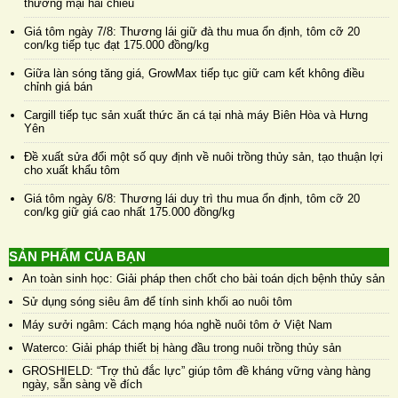
thương mại hai chiều
Giá tôm ngày 7/8: Thương lái giữ đà thu mua ổn định, tôm cỡ 20
con/kg tiếp tục đạt 175.000 đồng/kg
Giữa làn sóng tăng giá, GrowMax tiếp tục giữ cam kết không điều
chỉnh giá bán
Cargill tiếp tục sản xuất thức ăn cá tại nhà máy Biên Hòa và Hưng
Yên
Đề xuất sửa đổi một số quy định về nuôi trồng thủy sản, tạo thuận lợi
cho xuất khẩu tôm
Giá tôm ngày 6/8: Thương lái duy trì thu mua ổn định, tôm cỡ 20
con/kg giữ giá cao nhất 175.000 đồng/kg
SẢN PHẨM CỦA BẠN
An toàn sinh học: Giải pháp then chốt cho bài toán dịch bệnh thủy sản
Sử dụng sóng siêu âm để tính sinh khối ao nuôi tôm
Máy sưởi ngâm: Cách mạng hóa nghề nuôi tôm ở Việt Nam
Waterco: Giải pháp thiết bị hàng đầu trong nuôi trồng thủy sản
GROSHIELD: “Trợ thủ đắc lực” giúp tôm đề kháng vững vàng hàng
ngày, sẵn sàng về đích