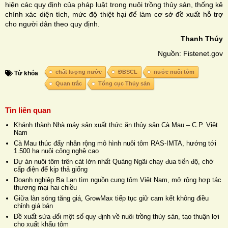
hiện các quy định của pháp luật trong nuôi trồng thủy sản, thống kê
chính xác diện tích, mức độ thiệt hại để làm cơ sở đề xuất hỗ trợ
cho người dân theo quy định.
Thanh Thúy
Nguồn: Fistenet.gov
chất lượng nước
ĐBSCL
nước nuôi tôm
Từ khóa
Quan trắc
Tổng cục Thủy sản
Tin liên quan
Khánh thành Nhà máy sản xuất thức ăn thủy sản Cà Mau – C.P. Việt
Nam
Cà Mau thúc đẩy nhân rộng mô hình nuôi tôm RAS-IMTA, hướng tới
1.500 ha nuôi công nghệ cao
Dự án nuôi tôm trên cát lớn nhất Quảng Ngãi chạy đua tiến độ, chờ
cấp điện để kịp thả giống
Doanh nghiệp Ba Lan tìm nguồn cung tôm Việt Nam, mở rộng hợp tác
thương mại hai chiều
Giữa làn sóng tăng giá, GrowMax tiếp tục giữ cam kết không điều
chỉnh giá bán
Đề xuất sửa đổi một số quy định về nuôi trồng thủy sản, tạo thuận lợi
cho xuất khẩu tôm