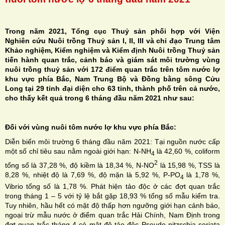
Trong năm 2021, Tổng cục Thuỷ sản phối hợp với Viện
Nghiên cứu Nuôi trồng Thuỷ sản I, II, III và chỉ đạo Trung tâm
Khảo nghiệm, Kiểm nghiệm và Kiểm định Nuôi trồng Thuỷ sản
H
tiến hành quan trắc, cảnh báo và giám sát môi trường vùng
nuôi trồng thuỷ sản với 172 điểm quan trắc trên tôm nước lợ
N
khu vực phía Bắc, Nam Trung Bộ và Đồng bằng sông Cửu
Long tại 29 tỉnh đại diện cho 63 tỉnh, thành phố trên cả nước,
cho thấy kết quả trong 6 tháng đầu năm 2021 như sau:
Đối với vùng nuôi tôm nước lợ khu vực phía Bắc:
Diễn biến môi trường 6 tháng đầu năm 2021: Tại nguồn nước cấp
một số chỉ tiêu sau nằm ngoài giới hạn: N-NH
là 42,60 %, coliform
4
2
tổng số là 37,28 %, độ kiềm là 18,34 %, N-NO
là 15,98 %, TSS là
8,28 %, nhiệt độ là 7,69 %, độ mặn là 5,92 %, P-PO
là 1,78 %,
4
Vibrio tổng số là 1,78 %. Phát hiện tảo độc ở các đợt quan trắc
trong tháng 1 – 5 với tỷ lệ bắt gặp 18,93 % tổng số mẫu kiểm tra.
Tuy nhiên, hầu hết có mật độ thấp hơn ngưỡng giới hạn cảnh báo,
ngoại trừ mẫu nước ở điểm quan trắc Hải Chính, Nam Định trong
đợt quan trắc tháng 4 có mật độ tảo độc Pseudo-nitzschia seriata