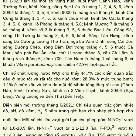
từ 1-32,9 lần tại một số vùng nuôi nuôi như: Gành Hào, kênh
Trường Sơn, kênh Xáng, sông Bạc Liêu là tháng 1, 2, 4, 5, 6; kênh
30/04 là tháng 1, 3, 5, 6; kênh 9000 là tháng 5 và tháng 6; kênh Cái
Cùng là tháng 1, 3, 4, 5, 6; kênh chùa Phật, kênh Gò Cát là tháng
3, 4, 5, 6; kênh Hộ Phòng là tháng 4, 5,6; kênh Mương 7 là tháng 3
và tháng 4; kênh số 3 là tháng 3, 5, 6 thuộc Bạc Liêu; Cống Đá,
sông Thị Tường là tháng 3, 4, 5, 6; kênh Sáng Tân Hưng, kênh
sáng Đô Cường, Lương Thê Trân, ngã ba Vàm Đình, sông Cái Đôi,
sông Đường Chéo, sông Đầm Dơi trong tháng 4, 5, 6 thuộc Cà
Mau; bến phà Đại Ân, cầu chữ U trong tháng 3, cầu Cà Lăm là
tháng 5 và tháng 6; kênh 700- Tân Nam là tháng 1 và tháng 6, vi
khuẩn
Vibrio parahaemolyticus
chiếm 42,9% lượt quan trắc.
Chỉ số chất lượng nước WQI cho thấy 44,7% các điểm quan trắc
đều ở mức tốt và rất tốt cho nuôi tôm; 28,0% ở mức trung bình;
1,1% ở mức xấu và kém do mật độ vibrio tổng tăng rất cao (Gành
Hào, kênh Trường Sơn, kênh số 3-Vĩnh Thịnh, kênh 30/04 (Bạc
Liêu), Vũng Luông và Bến Thủ (Bến Tre)).
Diễn biến môi trường tháng 6/2021: Chỉ tiêu quan trắc gồm nhiệt
độ, pH, độ kiềm, H
S nằm trong giới hạn cho phép phù hợp cho
2
–
nuôi tôm. Một số chỉ tiêu vượt giới hạn cho phép gồm N-NO
vượt
2
+
3-
từ 1,0-18,9 lần, N-NH
vượt từ 1,1-12,0 lần, P-PO
vượt từ
4
4
1,14,9 lần,
Vibrio sp
tổng số vượt từ 1-8,4 lần, TSS vượt từ 1-5,9