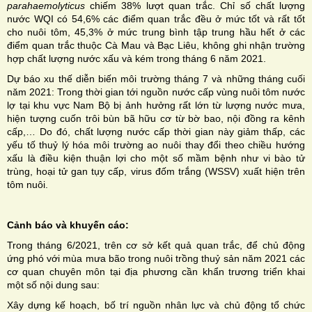
parahaemolyticus
chiếm 38% lượt quan trắc. Chỉ số chất lượng
nước WQI có 54,6% các điểm quan trắc đều ở mức tốt và rất tốt
cho nuôi tôm, 45,3% ở mức trung bình tập trung hầu hết ở các
điểm quan trắc thuộc Cà Mau và Bạc Liêu, không ghi nhận trường
hợp chất lượng nước xấu và kém trong tháng 6 năm 2021.
Dự báo xu thế diễn biến môi trường tháng 7 và những tháng cuối
năm 2021: Trong thời gian tới nguồn nước cấp vùng nuôi tôm nước
lợ tại khu vực Nam Bộ bị ảnh hưởng rất lớn từ lượng nước mưa,
hiện tượng cuốn trôi bùn bã hữu cơ từ bờ bao, nội đồng ra kênh
cấp,… Do đó, chất lượng nước cấp thời gian này giảm thấp, các
yếu tố thuỷ lý hóa môi trường ao nuôi thay đổi theo chiều hướng
xấu là điều kiện thuận lợi cho một số mầm bệnh như vi bào tử
trùng, hoại tử gan tụy cấp, virus đốm trắng (WSSV) xuất hiện trên
tôm nuôi.
Cảnh báo và khuyến cáo:
Trong tháng 6/2021, trên cơ sở kết quả quan trắc, để chủ động
ứng phó với mùa mưa bão trong nuôi trồng thuỷ sản năm 2021 các
cơ quan chuyên môn tại địa phương cần khẩn trương triển khai
một số nội dung sau:
Xây dựng kế hoạch, bố trí nguồn nhân lực và chủ động tổ chức