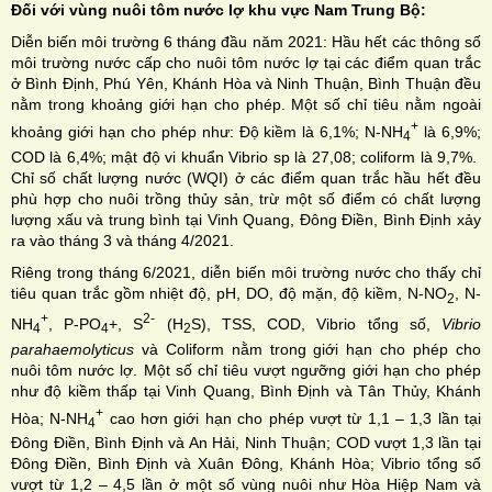
Đối với vùng nuôi tôm nước lợ khu vực Nam Trung Bộ:
Diễn biến môi trường 6 tháng đầu năm 2021: Hầu hết các thông số
môi trường nước cấp cho nuôi tôm nước lợ tại các điểm quan trắc
ở Bình Định, Phú Yên, Khánh Hòa và Ninh Thuận, Bình Thuận đều
nằm trong khoảng giới hạn cho phép. Một số chỉ tiêu nằm ngoài
+
khoảng giới hạn cho phép như: Độ kiềm là 6,1%; N-NH
là 6,9%;
4
COD là 6,4%; mật độ vi khuẩn Vibrio sp là 27,08; coliform là 9,7%.
Chỉ số chất lượng nước (WQI) ở các điểm quan trắc hầu hết đều
phù hợp cho nuôi trồng thủy sản, trừ một số điểm có chất lượng
lượng xấu và trung bình tại Vinh Quang, Đông Điền, Bình Định xảy
ra vào tháng 3 và tháng 4/2021.
Riêng trong tháng 6/2021, diễn biến môi trường nước cho thấy chỉ
tiêu quan trắc gồm nhiệt độ, pH, DO, độ mặn, độ kiềm, N-NO
, N-
2
+
2-
NH
, P-PO
+, S
(H
S), TSS, COD, Vibrio tổng số,
Vibrio
4
4
2
parahaemolyticus
và Coliform nằm trong giới hạn cho phép cho
nuôi tôm nước lợ. Một số chỉ tiêu vượt ngưỡng giới hạn cho phép
như độ kiềm thấp tại Vinh Quang, Bình Định và Tân Thủy, Khánh
+
Hòa; N-NH
cao hơn giới hạn cho phép vượt từ 1,1 – 1,3 lần tại
4
Đông Điền, Bình Định và An Hải, Ninh Thuận; COD vượt 1,3 lần tại
Đông Điền, Bình Định và Xuân Đông, Khánh Hòa; Vibrio tổng số
vượt từ 1,2 – 4,5 lần ở một số vùng nuôi như Hòa Hiệp Nam và