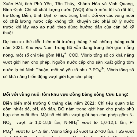
Xuân Hải, tỉnh Phú Yên, Tân Thủy, Khánh Hòa và Vinh Quang,
Bình Định. Chỉ số chất lượng nước (WQI) đều ở mức tốt và rất tốt,
trừ Đông Điền, Bình Định ở mức trung bình. Đối với các vùng nuôi
có chất lượng nước cấp không tốt, khuyến các phải xử lý nước
trước khi lấy vào ao nuôi theo đúng hướng dẫn của cán bộ kỹ
thuật.
Dự báo xu thế diễn biến môi trường tháng 7 và những tháng cuối
năm 2021: Khu vực Nam Trung Bộ vẫn đang trong thời gian nắng
+
nóng, một số chỉ tiêu gồm NH
, COD, Vibrio tổng số có khả năng
4
vượt giới hạn cho phép. Nguồn nước cấp cho sản xuất giống tôm
3-
nước lợ tại Ninh Thuận, một số yếu tố như P-PO
, Vibrio tổng số
4
có khả năng biến động vượt giới hạn cho phép.
Đối với vùng nuôi tôm khu vực Đồng bằng sông Cửu Long:
Diễn biến môi trường 6 tháng đầu năm 2021: Chỉ tiêu quan trắc
gồm nhiệt độ, pH, độ dẫn, DO nằm trong giới hạn cho phép phù
hợp cho nuôi tôm. Một số chỉ tiêu vượt giới hạn cho phép gồm N-
–
+
NO
vượt từ 1,0-18,9 lần, N-NH
vượt từ 1,0-12,1 lần, P-
2
4
3-
PO
vượt từ 1-4,9 lần, Vibrio tổng số vượt từ 2->30 lần, TSS vượt
4