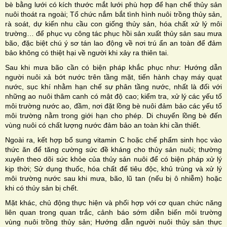
bè bằng lưới có kích thước mắt lưới phù hợp để hạn chế thủy sản
nuôi thoát ra ngoài; Tổ chức nắm bắt tình hình nuôi trồng thủy sản,
rà soát, dự kiến nhu cầu con giống thủy sản, hóa chất xử lý môi
trường… để phục vụ công tác phục hồi sản xuất thủy sản sau mưa
bão, đặc biệt chú ý sơ tán lao động về nơi trú ẩn an toàn để đảm
bảo không có thiệt hại về người khi xảy ra thiên tai.
Sau khi mưa bão cần có biện pháp khắc phục như: Hướng dẫn
người nuôi xả bớt nước trên tầng mặt, tiến hành chạy máy quạt
nước, sục khí nhằm hạn chế sự phân tầng nước, nhất là đối với
những ao nuôi thâm canh có mật độ cao; kiểm tra, xử lý các yếu tố
môi trường nước ao, đầm, nơi đặt lồng bè nuôi đảm bảo các yếu tố
môi trường nằm trong giới hạn cho phép. Di chuyển lồng bè đến
vùng nuôi có chất lượng nước đảm bảo an toàn khi cần thiết.
Ngoài ra, kết hợp bổ sung vitamin C hoặc chế phẩm sinh học vào
thức ăn để tăng cường sức đề kháng cho thủy sản nuôi; thường
xuyên theo dõi sức khỏe của thủy sản nuôi để có biện pháp xử lý
kịp thời; Sử dụng thuốc, hóa chất để tiêu độc, khủ trùng và xử lý
môi trường nước sau khi mưa, bão, lũ tan (nếu bị ô nhiễm) hoặc
khi có thủy sản bị chết.
Mặt khác, chủ động thực hiện và phối hợp với cơ quan chức năng
liên quan trong quan trắc, cảnh báo sớm diễn biến môi trường
vùng nuôi trồng thủy sản; Hướng dẫn người nuôi thủy sản thực