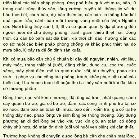
triển khai các biện pháp phòng, ứng phó hiệu quả với mưa, bão, lũ
trong nuôi trồng thủy sản; tăng cường truyền tải thông tin về dự
báo thời tiết, cảnh báo, dự báo thiên tai, các bản tin thông báo kết
quả quan trắc, cảnh báo môi trường vùng nuôi của Viện Nghiên
cứu Nuôi trồng thủy sản I, II, III và cơ quan quản lý địa phương đến
người nuôi để chủ động phòng, tránh giảm thiểu thiệt hại. Đồng
thời, cử cán bộ bám sát địa bàn, kịp thời chỉ đạo, hướng dẫn các
cơ sở nuôi các biện pháp phòng chống và khắc phục thiệt hại do
mưa bão, lũ xảy ra để ổn định sản xuất.
Khi có mưa bão cần chú ý chuẩn bị đầy đủ nguyên, nhiên, vật liệu,
máy móc, trang thiết bị (lưới, đăng chắn, dụng cụ, cọc tre, cuốc
xẻng, máy phát điện, mô tơ quạt nước, vôi, tàu thuyền, phao cứu
sinh…) phục vụ cho công tác phòng, tránh, khắc phục hậu quả của
thiên tai; Thu hoạch toàn bộ hoặc thu tỉa thủy sản nuôi khi đạt kích
cỡ thương phẩm.
Đồng thời, nạo vét kênh mương, đặt ống xả tràn, phát quang cành
cây quanh bờ ao, gia cố bờ ao, đầm, các công trình phụ trợ tại cơ
sở nuôi, đảm bảo an toàn khi mưa, bão đến; kiểm tra, gia cố lại hệ
thống dây neo, phao lồng; vệ sinh lồng bè thông thoáng. Xây dựng
phương án di dời lồng bè vào khu vực kín gió, an toàn, có dòng
chảy phù hợp, độ mặn ổn định (đối với nuôi ven biển) khi cần thiết.
Trường hợp không di chuyển được lồng bè cần che chắn mặt lồng,