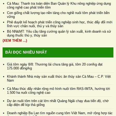
Cà Mau: Thanh tra toàn diện Ban Quản lý Khu nông nghiệp ứng dụng
công nghệ cao phát triển tôm
Con giống chất lượng tạo nền tảng cho nghề nuôi tôm phát triển bền
vững
Phê duyệt kế hoạch phát triển công nghiệp sinh học, thúc đẩy đổi mới
lĩnh vực chăn nuôi, thú y và thủy sản
Bộ NN&MT: Yêu cầu tăng cường quản lý sản xuất, kinh doanh và sử
dụng thuốc thú y, thủy sản
(XEM THÊM ...)
BÀI ĐỌC NHIỀU NHẤT
Giá tôm ngày 8/8: Thương lái chưa tăng giá, tôm 20 con/kg đạt
175.000 đồng/kg
Khánh thành Nhà máy sản xuất thức ăn thủy sản Cà Mau – C.P. Việt
Nam
Cà Mau thúc đẩy nhân rộng mô hình nuôi tôm RAS-IMTA, hướng tới
1.500 ha nuôi công nghệ cao
Dự án nuôi tôm trên cát lớn nhất Quảng Ngãi chạy đua tiến độ, chờ
cấp điện để kịp thả giống
Doanh nghiệp Ba Lan tìm nguồn cung tôm Việt Nam, mở rộng hợp tác