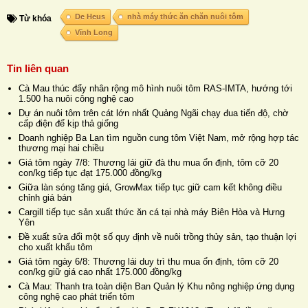
De Heus
nhà máy thức ăn chăn nuôi tôm
Từ khóa
Vĩnh Long
Tin liên quan
Cà Mau thúc đẩy nhân rộng mô hình nuôi tôm RAS-IMTA, hướng tới
1.500 ha nuôi công nghệ cao
Dự án nuôi tôm trên cát lớn nhất Quảng Ngãi chạy đua tiến độ, chờ
cấp điện để kịp thả giống
Doanh nghiệp Ba Lan tìm nguồn cung tôm Việt Nam, mở rộng hợp tác
thương mại hai chiều
Giá tôm ngày 7/8: Thương lái giữ đà thu mua ổn định, tôm cỡ 20
con/kg tiếp tục đạt 175.000 đồng/kg
Giữa làn sóng tăng giá, GrowMax tiếp tục giữ cam kết không điều
chỉnh giá bán
Cargill tiếp tục sản xuất thức ăn cá tại nhà máy Biên Hòa và Hưng
Yên
Đề xuất sửa đổi một số quy định về nuôi trồng thủy sản, tạo thuận lợi
cho xuất khẩu tôm
Giá tôm ngày 6/8: Thương lái duy trì thu mua ổn định, tôm cỡ 20
con/kg giữ giá cao nhất 175.000 đồng/kg
Cà Mau: Thanh tra toàn diện Ban Quản lý Khu nông nghiệp ứng dụng
công nghệ cao phát triển tôm