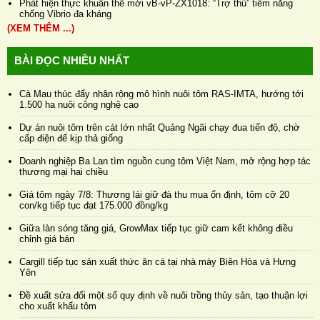
Phát hiện thực khuẩn thể mới vB-vP-ZX1018: “Trợ thủ” tiềm năng
chống Vibrio đa kháng
(XEM THÊM ...)
BÀI ĐỌC NHIỀU NHẤT
Cà Mau thúc đẩy nhân rộng mô hình nuôi tôm RAS-IMTA, hướng tới
1.500 ha nuôi công nghệ cao
Dự án nuôi tôm trên cát lớn nhất Quảng Ngãi chạy đua tiến độ, chờ
cấp điện để kịp thả giống
Doanh nghiệp Ba Lan tìm nguồn cung tôm Việt Nam, mở rộng hợp tác
thương mại hai chiều
Giá tôm ngày 7/8: Thương lái giữ đà thu mua ổn định, tôm cỡ 20
con/kg tiếp tục đạt 175.000 đồng/kg
Giữa làn sóng tăng giá, GrowMax tiếp tục giữ cam kết không điều
chỉnh giá bán
Cargill tiếp tục sản xuất thức ăn cá tại nhà máy Biên Hòa và Hưng
Yên
Đề xuất sửa đổi một số quy định về nuôi trồng thủy sản, tạo thuận lợi
cho xuất khẩu tôm