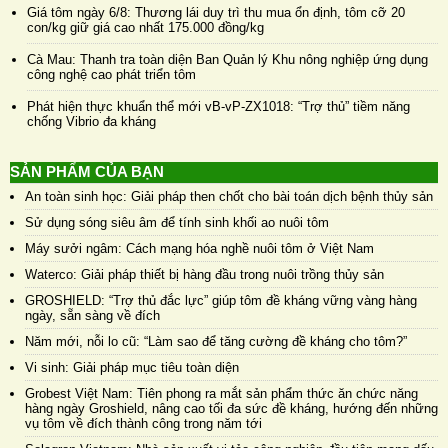
Giá tôm ngày 6/8: Thương lái duy trì thu mua ổn định, tôm cỡ 20
con/kg giữ giá cao nhất 175.000 đồng/kg
Cà Mau: Thanh tra toàn diện Ban Quản lý Khu nông nghiệp ứng dụng
công nghệ cao phát triển tôm
Phát hiện thực khuẩn thể mới vB-vP-ZX1018: “Trợ thủ” tiềm năng
chống Vibrio đa kháng
SẢN PHẨM CỦA BẠN
An toàn sinh học: Giải pháp then chốt cho bài toán dịch bệnh thủy sản
Sử dụng sóng siêu âm để tính sinh khối ao nuôi tôm
Máy sưởi ngâm: Cách mạng hóa nghề nuôi tôm ở Việt Nam
Waterco: Giải pháp thiết bị hàng đầu trong nuôi trồng thủy sản
GROSHIELD: “Trợ thủ đắc lực” giúp tôm đề kháng vững vàng hàng
ngày, sẵn sàng về đích
Năm mới, nỗi lo cũ: “Làm sao để tăng cường đề kháng cho tôm?”
Vi sinh: Giải pháp mục tiêu toàn diện
Grobest Việt Nam: Tiên phong ra mắt sản phẩm thức ăn chức năng
hàng ngày Groshield, nâng cao tối đa sức đề kháng, hướng đến những
vụ tôm về đích thành công trong năm tới