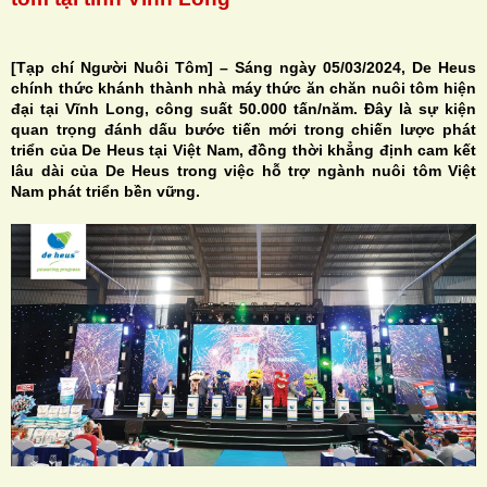
[Tạp chí Người Nuôi Tôm] – Sáng ngày 05/03/2024, De Heus
chính thức khánh thành nhà máy thức ăn chăn nuôi tôm hiện
đại tại Vĩnh Long, công suất 50.000 tấn/năm. Đây là sự kiện
H
quan trọng đánh dấu bước tiến mới trong chiến lược phát
triển của De Heus tại Việt Nam, đồng thời khẳng định cam kết
N
lâu dài của De Heus trong việc hỗ trợ ngành nuôi tôm Việt
Nam phát triển bền vững.