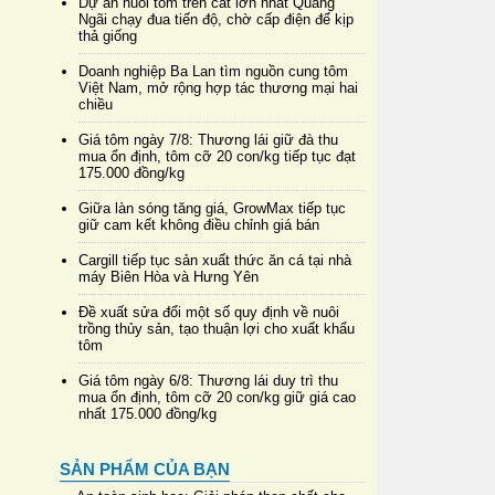
Dự án nuôi tôm trên cát lớn nhất Quảng
Ngãi chạy đua tiến độ, chờ cấp điện để kịp
thả giống
Doanh nghiệp Ba Lan tìm nguồn cung tôm
Việt Nam, mở rộng hợp tác thương mại hai
chiều
Giá tôm ngày 7/8: Thương lái giữ đà thu
mua ổn định, tôm cỡ 20 con/kg tiếp tục đạt
175.000 đồng/kg
Giữa làn sóng tăng giá, GrowMax tiếp tục
giữ cam kết không điều chỉnh giá bán
Cargill tiếp tục sản xuất thức ăn cá tại nhà
máy Biên Hòa và Hưng Yên
Đề xuất sửa đổi một số quy định về nuôi
trồng thủy sản, tạo thuận lợi cho xuất khẩu
tôm
Giá tôm ngày 6/8: Thương lái duy trì thu
mua ổn định, tôm cỡ 20 con/kg giữ giá cao
nhất 175.000 đồng/kg
SẢN PHẨM CỦA BẠN