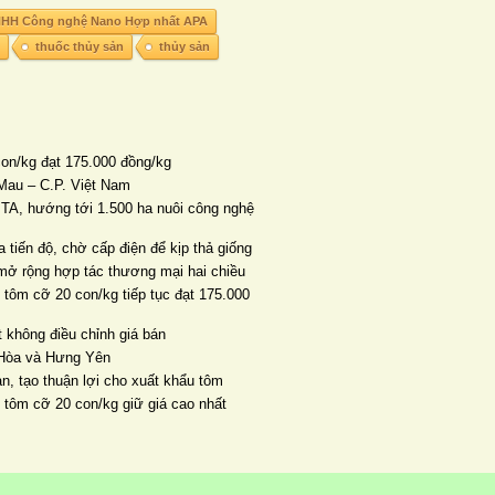
NHH Công nghệ Nano Hợp nhất APA
thuốc thủy sản
thủy sản
con/kg đạt 175.000 đồng/kg
Mau – C.P. Việt Nam
TA, hướng tới 1.500 ha nuôi công nghệ
 tiến độ, chờ cấp điện để kịp thả giống
mở rộng hợp tác thương mại hai chiều
 tôm cỡ 20 con/kg tiếp tục đạt 175.000
 không điều chỉnh giá bán
n Hòa và Hưng Yên
ản, tạo thuận lợi cho xuất khẩu tôm
, tôm cỡ 20 con/kg giữ giá cao nhất