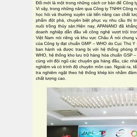
Đổi mới là một trong những cách cơ bản để Công ty 
Vì vậy, trong những năm qua Công ty TNHH Công 
học hỏi và thường xuyên cải tiến nâng cao chất l
phẩm đột phá, chuyên biệt phục vụ nhu cầu thị t
nuôi trồng thủy sản.Hiện nay, APANANO đã khẳng
doanh nghiệp dẫn đầu về công nghệ vượt trội tron
Việt Nam nói riêng và khu vực Châu Á nói chung
của Công ty đạt chuẩn GMP – WHO do Cục Thú Y 
ban hành và được trang bị với hệ thống phòng t
WHO, hệ thống kho lưu trữ hàng hóa chuẩn GSP – WH
cùng với đội ngũ các chuyên gia hàng đầu, các nhà
nghiệm và có trình độ chuyên môn cao. Ngoài ra, tấ
tra nghiêm ngặt theo hệ thống khép kín nhằm đảm
chất lượng cao.