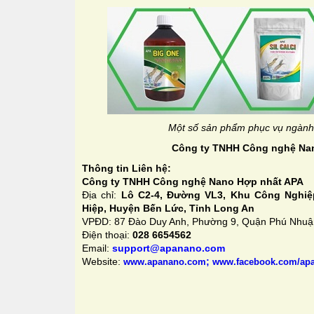
Một số sản phẩm phục vụ ngành 
Công ty TNHH Công nghệ Na
Thông tin Liên hệ:
Công ty TNHH Công nghệ Nano Hợp nhất APA
Địa chỉ:
Lô C2-4, Đường VL3, Khu Công Nghiệp
Hiệp, Huyện Bến Lức, Tỉnh Long An
VPĐD: 87 Đào Duy Anh, Phường 9, Quận Phú Nhu
Điện thoại:
028 6654562
Email:
support@apanano.com
Website:
;
www.apanano.com
www.facebook.com/ap