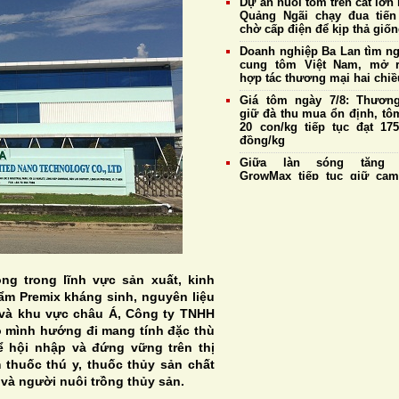
Dự án nuôi tôm trên cát lớn 
Quảng Ngãi chạy đua tiến
chờ cấp điện để kịp thả giố
Doanh nghiệp Ba Lan tìm n
cung tôm Việt Nam, mở 
hợp tác thương mại hai chiề
Giá tôm ngày 7/8: Thương
giữ đà thu mua ổn định, tô
20 con/kg tiếp tục đạt 175
đồng/kg
Giữa làn sóng tăng g
GrowMax tiếp tục giữ cam
không điều chỉnh giá bán
Cargill tiếp tục sản xuất th
cá tại nhà máy Biên Hò
Hưng Yên
Đề xuất sửa đổi một số quy 
về nuôi trồng thủy sản,
ng trong lĩnh vực sản xuất, kinh
thuận lợi cho xuất khẩu tôm
ẩm Premix kháng sinh, nguyên liệu
Giá tôm ngày 6/8: Thương
m và khu vực châu Á, Công ty TNHH
duy trì thu mua ổn định, tô
 mình hướng đi mang tính đặc thù
20 con/kg giữ giá cao 
ể hội nhập và đứng vững trên thị
175.000 đồng/kg
thuốc thú y, thuốc thủy sản chất
và người nuôi trồng thủy sản.