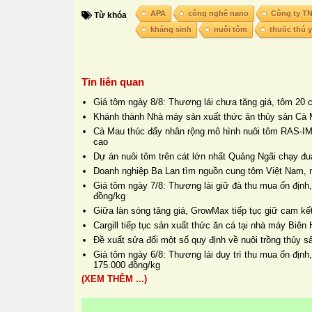
APA
công nghệ nano
Công ty T
Từ khóa
kháng sinh
nuôi tôm
thuốc thú y
Tin liên quan
Giá tôm ngày 8/8: Thương lái chưa tăng giá, tôm 20 
Khánh thành Nhà máy sản xuất thức ăn thủy sản Cà 
Cà Mau thúc đẩy nhân rộng mô hình nuôi tôm RAS-IM
cao
Dự án nuôi tôm trên cát lớn nhất Quảng Ngãi chạy đua
Doanh nghiệp Ba Lan tìm nguồn cung tôm Việt Nam, 
Giá tôm ngày 7/8: Thương lái giữ đà thu mua ổn định,
đồng/kg
Giữa làn sóng tăng giá, GrowMax tiếp tục giữ cam kết
Cargill tiếp tục sản xuất thức ăn cá tại nhà máy Biê
Đề xuất sửa đổi một số quy định về nuôi trồng thủy s
Giá tôm ngày 6/8: Thương lái duy trì thu mua ổn định
175.000 đồng/kg
(XEM THÊM ...)