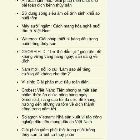
An toàn sinh học: Giải pháp then chốt cho
bài toán dịch bệnh thủy sản
Sử dụng sóng siêu âm để tính sinh khối ao
nuôi tôm
Máy sưởi ngâm: Cách mạng hóa nghề nuôi
tôm ở Việt Nam
Waterco: Giải pháp thiết bị hàng đầu trong
nuôi trồng thủy sản
GROSHIELD: “Trợ thủ đắc lực” giúp tôm đề
kháng vững vàng hàng ngày, sẵn sàng về
đích
Năm mới, nỗi lo cũ: “Làm sao để tăng
cường đề kháng cho tôm?”
Vi sinh: Giải pháp mục tiêu toàn diện
Grobest Việt Nam: Tiên phong ra mắt sản
phẩm thức ăn chức năng hàng ngày
Groshield, nâng cao tối đa sức đề kháng,
hướng đến những vụ tôm về đích thành
công trong năm tới
Solagron Vietnam: Nhà sản xuất vi tảo công
nghiệp đầu tiên mang dấu ấn Việt Nam
Giải pháp giảm phát thải trong nuôi trồng
thủy sản từ bột cá thủy phân