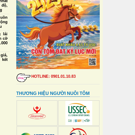
nhất
 độ,
ng
guồn
rộng
u
 lái
m cỡ
.000
iá,
 kết
ức ăn
a và
HOTLINE: 0901.01.10.83
định
 tạo
THƯƠNG HIỆU NGƯỜI NUÔI TÔM
 lái
m cỡ
nhất