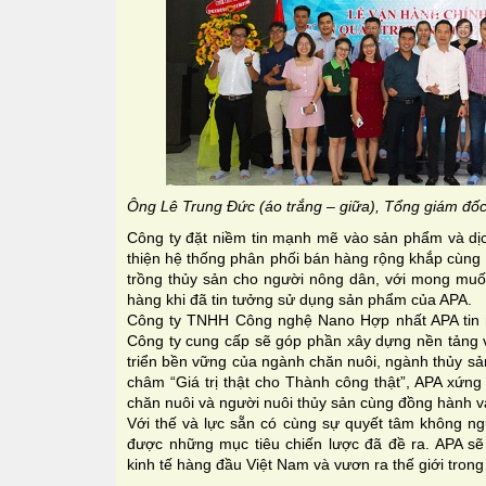
Ông Lê Trung Đức (áo trắng – giữa), Tổng giám đốc
Công ty đặt niềm tin mạnh mẽ vào sản phẩm và d
thiện hệ thống phân phối bán hàng rộng khắp cùng c
trồng thủy sản cho người nông dân, với mong muốn
hàng khi đã tin tưởng sử dụng sản phẩm của APA.
Công ty TNHH Công nghệ Nano Hợp nhất APA tin 
Công ty cung cấp sẽ góp phần xây dựng nền tảng 
triển bền vững của ngành chăn nuôi, ngành thủy s
châm “Giá trị thật cho Thành công thật”, APA xứng 
chăn nuôi và người nuôi thủy sản cùng đồng hành và
Với thế và lực sẵn có cùng sự quyết tâm không ng
được những mục tiêu chiến lược đã đề ra. APA sẽ
kinh tế hàng đầu Việt Nam và vươn ra thế giới trong