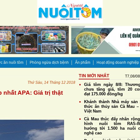
c ăn nuôi tôm
Phòng ngừa dịch bệnh
Ấn phẩm
Hoạt động doanh nghiệp
TIN MỚI NHẤT
T7,08/0
Thứ Sáu, 14 Tháng 12 2018
Giá tôm ngày 8/8: Thương
chưa tăng giá, tôm 20 co
hất APA: Giá trị thật
đạt 175.000 đồng/kg
Khánh thành Nhà máy sản 
thức ăn thủy sản Cà Mau – 
Việt Nam
Cà Mau thúc đẩy nhân rộn
hình nuôi tôm RAS-IM
hướng tới 1.500 ha nuôi 
nghệ cao