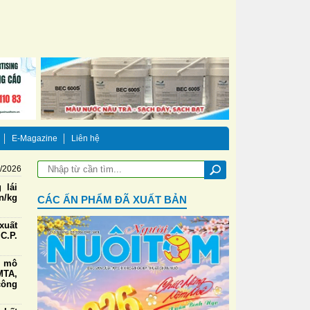
E-Magazine
Liên hệ
8/2026
 lái
n/kg
CÁC ẤN PHẨM ĐÃ XUẤT BẢN
xuất
C.P.
g mô
TA,
công