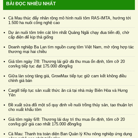
BÀI ĐỌC NHIỀU NHẤT
Cà Mau thúc đẩy nhân rộng mô hình nuôi tôm RAS-IMTA, hướng tới
1.500 ha nuôi công nghệ cao
Dự án nuôi tôm trên cát lớn nhất Quảng Ngãi chạy đua tiến độ, chờ
cấp điện để kịp thả giống
Doanh nghiệp Ba Lan tìm nguồn cung tôm Việt Nam, mở rộng hợp tác
thương mại hai chiều
Giá tôm ngày 7/8: Thương lái giữ đà thu mua ổn định, tôm cỡ 20
con/kg tiếp tục đạt 175.000 đồng/kg
Giữa làn sóng tăng giá, GrowMax tiếp tục giữ cam kết không điều
chỉnh giá bán
Cargill tiếp tục sản xuất thức ăn cá tại nhà máy Biên Hòa và Hưng
Yên
Đề xuất sửa đổi một số quy định về nuôi trồng thủy sản, tạo thuận lợi
cho xuất khẩu tôm
Giá tôm ngày 6/8: Thương lái duy trì thu mua ổn định, tôm cỡ 20
con/kg giữ giá cao nhất 175.000 đồng/kg
Cà Mau: Thanh tra toàn diện Ban Quản lý Khu nông nghiệp ứng dụng