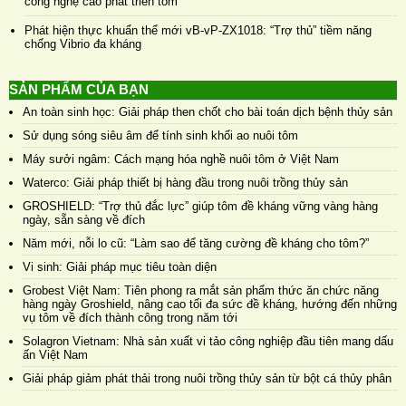
công nghệ cao phát triển tôm
Phát hiện thực khuẩn thể mới vB-vP-ZX1018: “Trợ thủ” tiềm năng
chống Vibrio đa kháng
SẢN PHẨM CỦA BẠN
An toàn sinh học: Giải pháp then chốt cho bài toán dịch bệnh thủy sản
Sử dụng sóng siêu âm để tính sinh khối ao nuôi tôm
Máy sưởi ngâm: Cách mạng hóa nghề nuôi tôm ở Việt Nam
Waterco: Giải pháp thiết bị hàng đầu trong nuôi trồng thủy sản
GROSHIELD: “Trợ thủ đắc lực” giúp tôm đề kháng vững vàng hàng
ngày, sẵn sàng về đích
Năm mới, nỗi lo cũ: “Làm sao để tăng cường đề kháng cho tôm?”
Vi sinh: Giải pháp mục tiêu toàn diện
Grobest Việt Nam: Tiên phong ra mắt sản phẩm thức ăn chức năng
hàng ngày Groshield, nâng cao tối đa sức đề kháng, hướng đến những
vụ tôm về đích thành công trong năm tới
Solagron Vietnam: Nhà sản xuất vi tảo công nghiệp đầu tiên mang dấu
ấn Việt Nam
Giải pháp giảm phát thải trong nuôi trồng thủy sản từ bột cá thủy phân