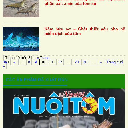
phần axit amin của tôm sú
Kẽm hữu cơ – Chất thiết yếu cho hệ
miễn dịch của tôm
Trang 10 trên 31
« Trang
đầu
«
...
8
9
10
11
12
...
20
30
...
»
Trang cuối
»
CÁC ẤN PHẨM ĐÃ XUẤT BẢN