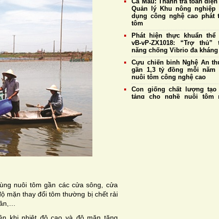
Cà Mau: Thanh tra toàn diện
Quản lý Khu nông nghiệp
dụng công nghệ cao phát t
tôm
Phát hiện thực khuẩn thể
vB-vP-ZX1018: “Trợ thủ” 
năng chống Vibrio đa kháng
Cựu chiến binh Nghệ An thu
gần 1,3 tỷ đồng mỗi năm
nuôi tôm công nghệ cao
Con giống chất lượng tạo
tảng cho nghề nuôi tôm 
triển bền vững
Giá tôm nguyên liệu ngày 
Doanh nghiệp duy trì thu 
mức cao nhất đạt 177.
đồng/kg
Giá tôm thẻ nguyên liệu 
4/8: Thị trường ổn định, tôm
cỡ 20 con/kg tiếp tục giữ 
185.000 đồng/kg
ùng nuôi tôm gần các cửa sông, cửa
Hệ tiêu hoá và khả năng t
của tôm thẻ chân trắng
ộ mặn thay đổi tôm thường bị chết rải
hân,…
ên khi nhiệt độ cao và độ mặn tăng