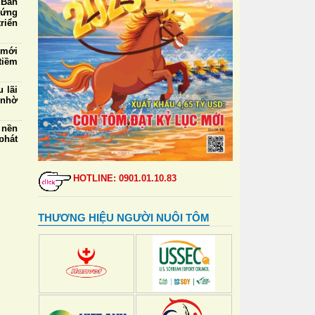
 Ban
 ứng
riển
 mới
tiềm
 lãi
 nhờ
 nền
phát
5/8:
mua,
HOTLINE: 0901.01.10.83
000
ngày
THƯƠNG HIỆU NGƯỜI NUÔI TÔM
 thẻ
đỉnh
ự vệ