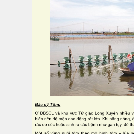
Bác sỹ Tôm:
Ở ĐBSCL và khu vực Tứ giác Long Xuyên nhiều v
biển nên độ mặn dao động rất lớn. Khi nắng nóng, đ
rác do sốc hoặc sinh ra các bệnh như gan tụy, đỏ t
Một số vùng nuôi tôm theo mô hình tôm – lúa n