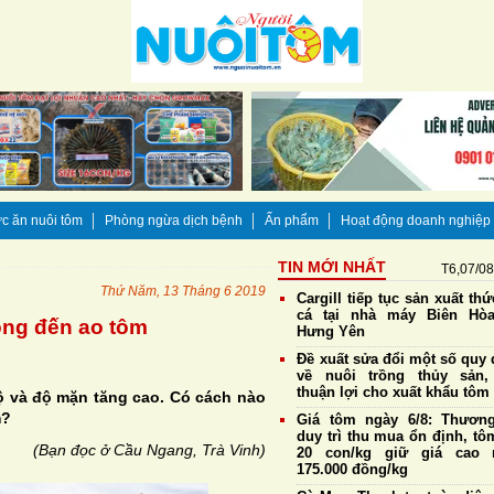
c ăn nuôi tôm
Phòng ngừa dịch bệnh
Ấn phẩm
Hoạt động doanh nghiệp
TIN MỚI NHẤT
T6,07/0
Thứ Năm, 13 Tháng 6 2019
Cargill tiếp tục sản xuất th
cá tại nhà máy Biên Hò
óng đến ao tôm
Hưng Yên
Đề xuất sửa đổi một số quy 
về nuôi trồng thủy sản,
thuận lợi cho xuất khẩu tôm
độ và độ mặn tăng cao. Có cách nào
m?
Giá tôm ngày 6/8: Thương
duy trì thu mua ổn định, tô
(Bạ
n đọc ở Cầu Ngang, Trà Vinh)
20 con/kg giữ giá cao 
175.000 đồng/kg