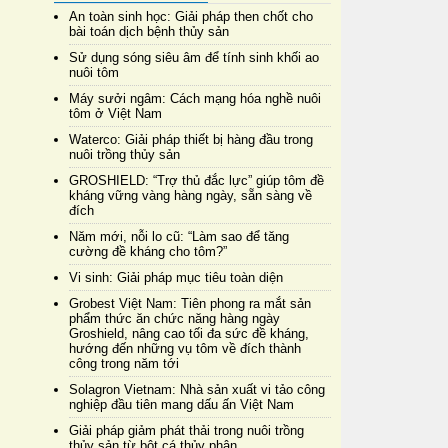
An toàn sinh học: Giải pháp then chốt cho
bài toán dịch bệnh thủy sản
Sử dụng sóng siêu âm để tính sinh khối ao
nuôi tôm
Máy sưởi ngâm: Cách mạng hóa nghề nuôi
tôm ở Việt Nam
Waterco: Giải pháp thiết bị hàng đầu trong
nuôi trồng thủy sản
GROSHIELD: “Trợ thủ đắc lực” giúp tôm đề
kháng vững vàng hàng ngày, sẵn sàng về
đích
Năm mới, nỗi lo cũ: “Làm sao để tăng
cường đề kháng cho tôm?”
Vi sinh: Giải pháp mục tiêu toàn diện
Grobest Việt Nam: Tiên phong ra mắt sản
phẩm thức ăn chức năng hàng ngày
Groshield, nâng cao tối đa sức đề kháng,
hướng đến những vụ tôm về đích thành
công trong năm tới
Solagron Vietnam: Nhà sản xuất vi tảo công
nghiệp đầu tiên mang dấu ấn Việt Nam
Giải pháp giảm phát thải trong nuôi trồng
thủy sản từ bột cá thủy phân