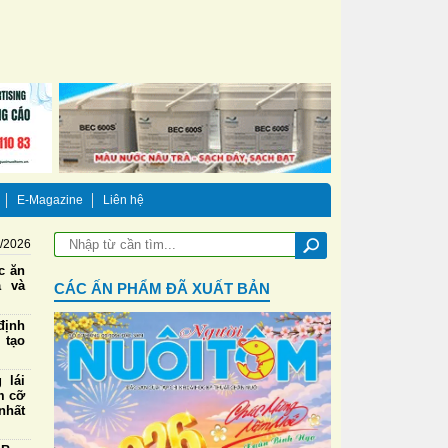
E-Magazine
Liên hệ
8/2026
ức ăn
a và
CÁC ẤN PHẨM ĐÃ XUẤT BẢN
định
 tạo
 lái
m cỡ
nhất