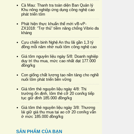
Cà Mau: Thanh tra toàn diện Ban Quản lý
Khu nông nghiệp ứng dụng công nghệ cao
phát triển tôm
Phát hiện thực khuẩn thể mới vB-vP-
ZX1018: “Trợ thủ” tiềm năng chống Vibrio đa
kháng
Cựu chiến binh Nghệ An thu lãi gần 1,3 tỷ
đồng mỗi năm nhờ nuôi tôm công nghệ cao
Giá tôm nguyên liệu ngày 5/8: Doanh nghiệp
duy trì thu mua, mức cao nhất đạt 177.000
đồng/kg
Con giống chất lượng tạo nền tảng cho nghề
nuôi tôm phát triển bền vững
Giá tôm thẻ nguyên liệu ngày 4/8: Thị
trường ổn định, tôm thẻ cỡ 20 con/kg tiếp
tục giữ đỉnh 185.000 đồng/kg
Giá tôm thẻ nguyên liệu ngày 3/8: Thương
lái giữ giá thu mua tại ao cỡ 20 con/kg vẫn
ở mức 185.000 đồng/kg
SẢN PHẨM CỦA BẠN