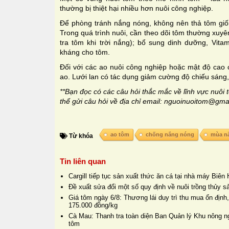
thường bị thiệt hại nhiều hơn nuôi công nghiệp.
Để phòng tránh nắng nóng, không nên thả tôm giốn
Trong quá trình nuôi, cần theo dõi tôm thường xuy
tra tôm khi trời nắng); bổ sung dinh dưỡng, Vit
kháng cho tôm.
Đối với các ao nuôi công nghiệp hoặc mật độ cao 
ao. Lưới lan có tác dụng giảm cường độ chiếu sáng,
**Bạn đọc có các câu hỏi thắc mắc về lĩnh vực nuôi 
thể gửi câu hỏi về địa chỉ email: nguoinuoitom@gma
ao tôm
chống nắng nóng
mùa n
Từ khóa
Tin liên quan
Cargill tiếp tục sản xuất thức ăn cá tại nhà máy Biê
Đề xuất sửa đổi một số quy định về nuôi trồng thủy s
Giá tôm ngày 6/8: Thương lái duy trì thu mua ổn định
175.000 đồng/kg
Cà Mau: Thanh tra toàn diện Ban Quản lý Khu nông n
tôm