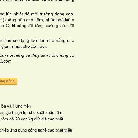
g lúc nhiệt độ môi trường đang cao.
ên (không nên chài tôm, nhấc nhá kiểm
amin C, khoáng để tăng cường sức đề
có thể sử dụng lưới lan che nắng cho
 giảm nhiệt cho ao nuôi.
tôm nói riêng và thủy sản nói chung có
il.com
ắng nóng
n Hòa và Hưng Yên
ản, tạo thuận lợi cho xuất khẩu tôm
, tôm cỡ 20 con/kg giữ giá cao nhất
ghiệp ứng dụng công nghệ cao phát triển