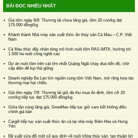
BÀI ĐỌC NHIỀU NHẤT
Giá tôm ngày 8/8: Thương lái chưa tăng giá, tôm 20 con/kg đạt
175.000 đồng/kg
Khánh thành Nhà máy sản xuất thức ăn thủy sản Cà Mau – C.P. Việt
Nam
Cà Mau thúc đẩy nhân rộng mô hình nuôi tôm RAS-IMTA, hướng tới
1.500 ha nuôi công nghệ cao
Dự án nuôi tôm trên cát lớn nhất Quảng Ngãi chạy đua tiến độ, chờ
cấp điện để kịp thả giống
Doanh nghiệp Ba Lan tìm nguồn cung tôm Việt Nam, mở rộng hợp tác
thương mại hai chiều
Giá tôm ngày 7/8: Thương lái giữ đà thu mua ổn định, tôm cỡ 20
con/kg tiếp tục đạt 175.000 đồng/kg
Giữa làn sóng tăng giá, GrowMax tiếp tục giữ cam kết không điều
chỉnh giá bán
Cargill tiếp tục sản xuất thức ăn cá tại nhà máy Biên Hòa và Hưng
Yên
Đề xuất sửa đổi một số quy định về nuôi trồng thủy sản, tạo thuận lợi