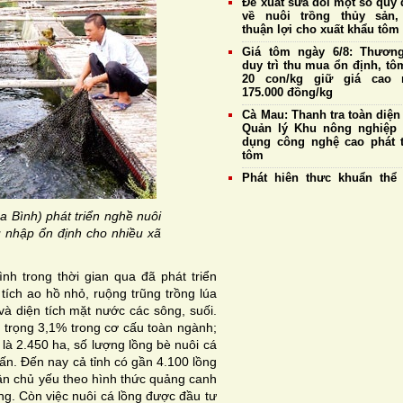
Đề xuất sửa đổi một số quy 
về nuôi trồng thủy sản,
thuận lợi cho xuất khẩu tôm
Giá tôm ngày 6/8: Thương
duy trì thu mua ổn định, tô
20 con/kg giữ giá cao 
175.000 đồng/kg
Cà Mau: Thanh tra toàn diện
Quản lý Khu nông nghiệp
dụng công nghệ cao phát t
tôm
Phát hiện thực khuẩn thể
vB-vP-ZX1018: “Trợ thủ” 
năng chống Vibrio đa kháng
 Bình) phát triển nghề nuôi
Cựu chiến binh Nghệ An thu
u nhập ổn định cho nhiều xã
gần 1,3 tỷ đồng mỗi năm
nuôi tôm công nghệ cao
nh trong thời gian qua đã phát triển
Con giống chất lượng tạo
tảng cho nghề nuôi tôm 
 tích ao hồ nhỏ, ruộng trũng trồng lúa
triển bền vững
và diện tích mặt nước các sông, suối.
Giá tôm nguyên liệu ngày 
ỷ trọng 3,1% trong cơ cấu toàn ngành;
Doanh nghiệp duy trì thu 
 là 2.450 ha, số lượng lồng bè nuôi cá
mức cao nhất đạt 177.
tấn. Ðến nay cả tỉnh có gần 4.100 lồng
đồng/kg
dân chủ yếu theo hình thức quảng canh
ống. Còn việc nuôi cá lồng được đầu tư