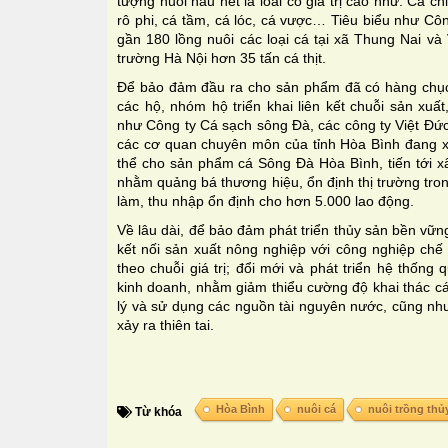
tượng nuôi hầu hết là loài có giá trị cao như: Cá ch
rô phi, cá tầm, cá lóc, cá vược… Tiêu biểu như Cô
gần 180 lồng nuôi các loại cá tại xã Thung Nai và
trường Hà Nội hơn 35 tấn cá thịt.
Ðể bảo đảm đầu ra cho sản phẩm đã có hàng chục 
các hộ, nhóm hộ triển khai liên kết chuỗi sản xuất
như Công ty Cá sạch sông Ðà, các công ty Việt Ðứ
các cơ quan chuyên môn của tỉnh Hòa Bình đang xâ
thể cho sản phẩm cá Sông Ðà Hòa Bình, tiến tới x
nhằm quảng bá thương hiệu, ổn định thị trường tron
làm, thu nhập ổn định cho hơn 5.000 lao động.
Về lâu dài, để bảo đảm phát triển thủy sản bền vữ
kết nối sản xuất nông nghiệp với công nghiệp chế
theo chuỗi giá trị; đổi mới và phát triển hệ thống
kinh doanh, nhằm giảm thiểu cường độ khai thác cá
lý và sử dụng các nguồn tài nguyên nước, cũng như
xảy ra thiên tai.
Hòa Bình
nuôi cá
nuôi trồng thủ
Từ khóa