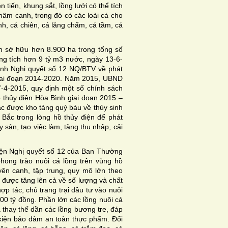
 tiến, khung sắt, lồng lưới có thể tích
hâm canh, trong đó có các loài cá cho
nh, cá chiên, cá lăng chấm, cá tầm, cá
tỉnh sở hữu hơn 8.900 ha trong tổng số
ng tích hơn 9 tỷ m3 nước, ngày 13-6-
nh Nghị quyết số 12 NQ/BTV về phát
 giai đoạn 2014-2020. Năm 2015, UBND
-4-2015, quy định một số chính sách
ồ thủy điện Hòa Bình giai đoạn 2015 –
hác được kho tàng quý báu về thủy sinh
 Bắc trong lòng hồ thủy điện để phát
y sản, tạo việc làm, tăng thu nhập, cải
iện Nghị quyết số 12 của Ban Thường
hong trào nuôi cá lồng trên vùng hồ
ên canh, tập trung, quy mô lớn theo
i được tăng lên cả về số lượng và chất
ợp tác, chủ trang trại đầu tư vào nuôi
200 tỷ đồng. Phần lớn các lồng nuôi cá
 thay thế dần các lồng bương tre, đáp
 kiện bảo đảm an toàn thực phẩm. Ðối