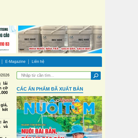
E-Magazine
Liên hệ
8/2026
 lái
m cỡ
CÁC ẤN PHẨM ĐÃ XUẤT BẢN
.000
iá,
 kết
ức ăn
a và