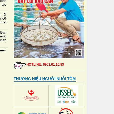
định
 tạo
 lái
m cỡ
nhất
 Ban
 ứng
riển
 mới
tiềm
 lãi
HOTLINE: 0901.01.10.83
 nhờ
 nền
THƯƠNG HIỆU NGƯỜI NUÔI TÔM
phát
5/8:
mua,
000