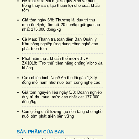
Đề xuất sửa đổi một số quy định về nuôi
trồng thủy sản, tạo thuận lợi cho xuất khẩu
tôm
Giá tôm ngày 6/8: Thương lái duy trì thu
mua ổn định, tôm cỡ 20 con/kg giữ giá cao
nhất 175.000 đồng/kg
Cà Mau: Thanh tra toàn diện Ban Quản lý
Khu nông nghiệp ứng dụng công nghệ cao
phát triển tôm
Phát hiện thực khuẩn thể mới vB-vP-
ZX1018: “Trợ thủ” tiềm năng chống Vibrio đa
kháng
Cựu chiến binh Nghệ An thu lãi gần 1,3 tỷ
đồng mỗi năm nhờ nuôi tôm công nghệ cao
Giá tôm nguyên liệu ngày 5/8: Doanh nghiệp
duy trì thu mua, mức cao nhất đạt 177.000
đồng/kg
Con giống chất lượng tạo nền tảng cho nghề
nuôi tôm phát triển bền vững
SẢN PHẨM CỦA BẠN