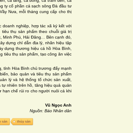
iên, cá lăng, cá bỗng, cá trắm đen, cá
ng ty cổ phần cá sạch sông Ðà đầu tư
 Vầy Nưa, mỗi tháng cung cấp cho thị
doanh nghiệp, hợp tác xã ký kết với
, tiêu thụ sản phẩm theo chuỗi giá trị
c, Minh Phú, Hải Ðăng… Bên cạnh đó,
y dựng chỉ dẫn địa lý, nhãn hiệu tập
ây dựng thương hiệu cá hồ Hòa Bình,
g tiêu thụ sản phẩm, tạo công ăn việc
ng, tỉnh Hòa Bình chủ trương đẩy mạnh
 biến, bảo quản và tiêu thụ sản phẩm
 quản lý và hệ thống tổ chức sản xuất,
 tự nhiên trên hồ, tăng hiệu quả quản
 hạn chế rủi ro cho người nuôi cá khi
Vũ Ngọc Anh
Nguồn: Báo Nhân dân
y sản
thủy sản