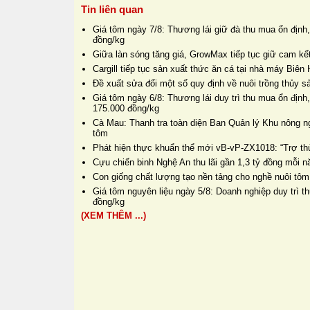
Tin liên quan
Giá tôm ngày 7/8: Thương lái giữ đà thu mua ổn định,
đồng/kg
Giữa làn sóng tăng giá, GrowMax tiếp tục giữ cam kết
Cargill tiếp tục sản xuất thức ăn cá tại nhà máy Biê
Đề xuất sửa đổi một số quy định về nuôi trồng thủy s
Giá tôm ngày 6/8: Thương lái duy trì thu mua ổn định
175.000 đồng/kg
Cà Mau: Thanh tra toàn diện Ban Quản lý Khu nông n
tôm
Phát hiện thực khuẩn thể mới vB-vP-ZX1018: “Trợ thủ
Cựu chiến binh Nghệ An thu lãi gần 1,3 tỷ đồng mỗi 
Con giống chất lượng tạo nền tảng cho nghề nuôi tôm
Giá tôm nguyên liệu ngày 5/8: Doanh nghiệp duy trì 
đồng/kg
(XEM THÊM ...)