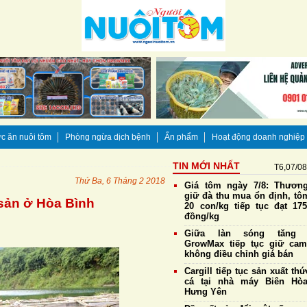
c ăn nuôi tôm
Phòng ngừa dịch bệnh
Ấn phẩm
Hoạt động doanh nghiệp
TIN MỚI NHẤT
T6,07/0
Thứ Ba, 6 Tháng 2 2018
Giá tôm ngày 7/8: Thương
giữ đà thu mua ổn định, tô
 sản ở Hòa Bình
20 con/kg tiếp tục đạt 175
đồng/kg
Giữa làn sóng tăng g
GrowMax tiếp tục giữ cam
không điều chỉnh giá bán
Cargill tiếp tục sản xuất th
cá tại nhà máy Biên Hò
Hưng Yên