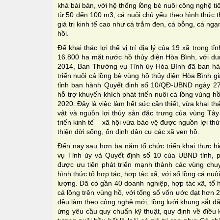
khá bài bản, với hệ thống lồng bè nuôi công nghệ tiên
từ 50 đến 100 m3, cá nuôi chủ yếu theo hình thức t
giá trị kinh tế cao như cá trắm đen, cá bỗng, cá ngạ
hồi.
Ðể khai thác lợi thế vị trí địa lý của 19 xã trong 
16.800 ha mặt nước hồ thủy điện Hòa Bình, với du
2014, Ban Thường vụ Tỉnh ủy Hòa Bình đã ban hà
triển nuôi cá lồng bè vùng hồ thủy điện Hòa Bình
tỉnh ban hành Quyết định số 10/QÐ-UBND ngày 27
hỗ trợ khuyến khích phát triển nuôi cá lồng vùng h
2020. Ðây là việc làm hết sức cần thiết, vừa khai t
vật và nguồn lợi thủy sản đặc trưng của vùng Tây
triển kinh tế – xã hội vừa bảo vệ được nguồn lợi thủ
thiện đời sống, ổn định dân cư các xã ven hồ.
Đến nay sau hơn ba năm tổ chức triển khai thực h
vụ Tỉnh ủy và Quyết định số 10 của UBND tỉnh, p
được ưu tiên phát triển mạnh thành các vùng chuy
hình thức tổ hợp tác, hợp tác xã, với số lồng cá nuô
lượng. Ðã có gần 40 doanh nghiệp, hợp tác xã, tổ h
cá lồng trên vùng hồ, với tổng số vốn ước đạt hơn 
đều làm theo công nghệ mới, lồng lưới khung sắt đã
ứng yêu cầu quy chuẩn kỹ thuật, quy định về điều