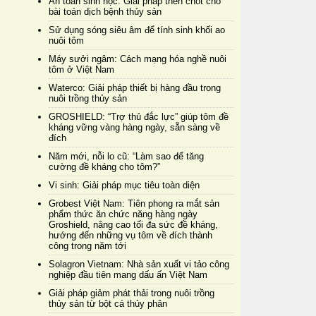
An toàn sinh học: Giải pháp then chốt cho
bài toán dịch bệnh thủy sản
Sử dụng sóng siêu âm để tính sinh khối ao
nuôi tôm
Máy sưởi ngâm: Cách mạng hóa nghề nuôi
tôm ở Việt Nam
Waterco: Giải pháp thiết bị hàng đầu trong
nuôi trồng thủy sản
GROSHIELD: “Trợ thủ đắc lực” giúp tôm đề
kháng vững vàng hàng ngày, sẵn sàng về
đích
Năm mới, nỗi lo cũ: “Làm sao để tăng
cường đề kháng cho tôm?”
Vi sinh: Giải pháp mục tiêu toàn diện
Grobest Việt Nam: Tiên phong ra mắt sản
phẩm thức ăn chức năng hàng ngày
Groshield, nâng cao tối đa sức đề kháng,
hướng đến những vụ tôm về đích thành
công trong năm tới
Solagron Vietnam: Nhà sản xuất vi tảo công
nghiệp đầu tiên mang dấu ấn Việt Nam
Giải pháp giảm phát thải trong nuôi trồng
thủy sản từ bột cá thủy phân