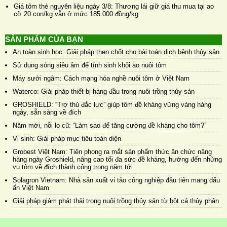
Giá tôm thẻ nguyên liệu ngày 3/8: Thương lái giữ giá thu mua tại ao
cỡ 20 con/kg vẫn ở mức 185.000 đồng/kg
SẢN PHẨM CỦA BẠN
An toàn sinh học: Giải pháp then chốt cho bài toán dịch bệnh thủy sản
Sử dụng sóng siêu âm để tính sinh khối ao nuôi tôm
Máy sưởi ngâm: Cách mạng hóa nghề nuôi tôm ở Việt Nam
Waterco: Giải pháp thiết bị hàng đầu trong nuôi trồng thủy sản
GROSHIELD: “Trợ thủ đắc lực” giúp tôm đề kháng vững vàng hàng
ngày, sẵn sàng về đích
Năm mới, nỗi lo cũ: “Làm sao để tăng cường đề kháng cho tôm?”
Vi sinh: Giải pháp mục tiêu toàn diện
Grobest Việt Nam: Tiên phong ra mắt sản phẩm thức ăn chức năng
hàng ngày Groshield, nâng cao tối đa sức đề kháng, hướng đến những
vụ tôm về đích thành công trong năm tới
Solagron Vietnam: Nhà sản xuất vi tảo công nghiệp đầu tiên mang dấu
ấn Việt Nam
Giải pháp giảm phát thải trong nuôi trồng thủy sản từ bột cá thủy phân