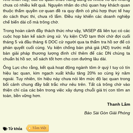
chưa có nhiều kết quả. Nguyên nhân do chủ quan hay khách quan
thuộc thẩm quyền cơ quan đề ra quy định có phù hợp thực tế hay
do cách thực thi, chưa rõ lắm. Điều này khiến các doanh nghiệp
chế biến dài cổ mà trông chờ.
Trong hoàn cảnh đầy thách thức như vậy, VASEP đã liên tục có các
cuộc họp bàn kế sách ứng xử. Vụ kiện CVD tạm thời chờ đợi cuối
tháng 5 và đầu tháng 6 DOC cử người qua ta thẩm tra hồ sơ để có
phán quyết cuối cùng. Vụ kiện chống bán phá giá (AD) trước mắt
bàn giải pháp thương lượng đình chỉ thêm để các DN chúng ta
chuẩn bị hồ sơ, sổ sách tốt hơn cho con đường lâu dài.
Ông Lực cho rằng, kết quả hoạt động ngành tôm ở quý I tuy có tín
hiệu lạc quan, kim ngạch xuất khẩu tăng 20% so cùng kỳ năm
ngoái. Tuy nhiên, tín hiệu này chưa nói lên mức độ lạc quan trong
bối cảnh chung đầy bất trắc như nêu trên. Tất cả trông chờ vào
thiện chí của các bên trong việc xây dựng chuỗi giá trị con tôm an
toàn, bền vững hơn.
Thanh Lâm
Báo Sài Gòn Giải Phóng
Tôm Việt
Từ khóa