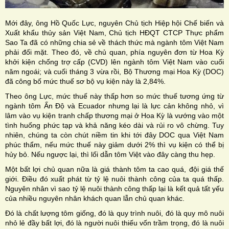
Mới đây, ông Hồ Quốc Lực, nguyên Chủ tịch Hiệp hội Chế biến và
Xuất khẩu thủy sản Việt Nam, Chủ tịch HĐQT CTCP Thực phẩm
Sao Ta đã có những chia sẻ về thách thức mà ngành tôm Việt Nam
phải đối mặt. Theo đó, về chủ quan, phía nguyên đơn từ Hoa Kỳ
khởi kiện chống trợ cấp (CVD) lên ngành tôm Việt Nam vào cuối
năm ngoái; và cuối tháng 3 vừa rồi, Bộ Thương mại Hoa Kỳ (DOC)
đã công bố mức thuế sơ bộ vụ kiện này là 2,84%.
Theo ông Lực, mức thuế này thấp hơn so mức thuế tương ứng từ
ngành tôm Ấn Độ và Ecuador nhưng lại là lực cản không nhỏ, vì
lâm vào vụ kiện tranh chấp thương mại ở Hoa Kỳ là vướng vào một
tình huống phức tạp và khả năng kéo dài và rủi ro vô chừng. Tuy
nhiên, chúng ta còn chút niềm tin khi tới đây DOC qua Việt Nam
phúc thẩm, nếu mức thuế này giảm dưới 2% thì vụ kiện có thể bị
hủy bỏ. Nếu ngược lại, thì lối dẫn tôm Việt vào đây càng thu hẹp.
Một bất lợi chủ quan nữa là giá thành tôm ta cao quá, đội giá thế
giới. Điều đó xuất phát từ tỷ lệ nuôi thành công của ta quá thấp.
Nguyên nhân vì sao tỷ lệ nuôi thành công thấp lại là kết quả tất yếu
của nhiều nguyên nhân khách quan lẫn chủ quan khác.
Đó là chất lượng tôm giống, đó là quy trình nuôi, đó là quy mô nuôi
nhỏ lẻ đầy bất lợi, đó là người nuôi thiếu vốn trầm trọng, đó là nuôi