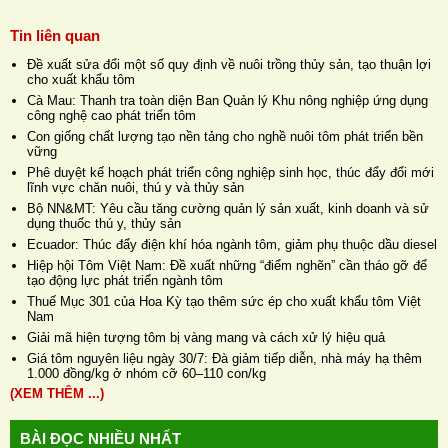
Tin liên quan
Đề xuất sửa đổi một số quy định về nuôi trồng thủy sản, tạo thuận lợi
cho xuất khẩu tôm
Cà Mau: Thanh tra toàn diện Ban Quản lý Khu nông nghiệp ứng dụng
công nghệ cao phát triển tôm
Con giống chất lượng tạo nền tảng cho nghề nuôi tôm phát triển bền
vững
Phê duyệt kế hoạch phát triển công nghiệp sinh học, thúc đẩy đổi mới
lĩnh vực chăn nuôi, thú y và thủy sản
Bộ NN&MT: Yêu cầu tăng cường quản lý sản xuất, kinh doanh và sử
dụng thuốc thú y, thủy sản
Ecuador: Thúc đẩy điện khí hóa ngành tôm, giảm phụ thuộc dầu diesel
Hiệp hội Tôm Việt Nam: Đề xuất những “điểm nghẽn” cần tháo gỡ để
tạo động lực phát triển ngành tôm
Thuế Mục 301 của Hoa Kỳ tạo thêm sức ép cho xuất khẩu tôm Việt
Nam
Giải mã hiện tượng tôm bị vàng mang và cách xử lý hiệu quả
Giá tôm nguyên liệu ngày 30/7: Đà giảm tiếp diễn, nhà máy hạ thêm
1.000 đồng/kg ở nhóm cỡ 60–110 con/kg
(XEM THÊM ...)
BÀI ĐỌC NHIỀU NHẤT