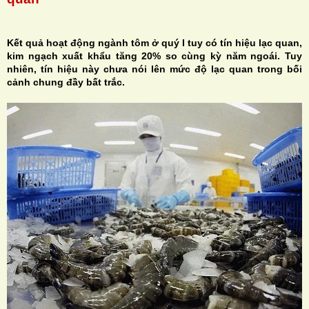
Kết quả hoạt động ngành tôm ở quý I tuy có tín hiệu lạc quan,
kim ngạch xuất khẩu tăng 20% so cùng kỳ năm ngoái. Tuy
nhiên, tín hiệu này chưa nói lên mức độ lạc quan trong bối
H
cảnh chung đầy bất trắc.
N