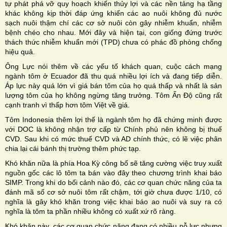
tự phát phá vỡ quy hoạch khiến thủy lợi và các nền tảng hạ tầng
khác không kịp thời đáp ứng khiến các ao nuôi không đủ nước
sạch nuôi thậm chí các cơ sở nuôi còn gây nhiễm khuẩn, nhiễm
bệnh chéo cho nhau. Mới đây và hiện tại, con giống đứng trước
thách thức nhiễm khuẩn mới (TPD) chưa có phác đồ phòng chống
hiệu quả.
Ông Lực nói thêm về các yếu tố khách quan, cuộc cách mạng
ngành tôm ở Ecuador đã thu quá nhiều lợi ích và đang tiếp diễn.
Áp lực này quá lớn vì giá bán tôm của họ quá thấp và nhất là sản
lượng tôm của họ không ngừng tăng trưởng. Tôm Ấn Độ cũng rất
cạnh tranh vì thấp hơn tôm Việt về giá.
Tôm Indonesia thêm lợi thế là ngành tôm họ đã chứng minh được
với DOC là không nhận trợ cấp từ Chính phủ nên không bị thuế
CVD. Sau khi có mức thuế CVD và AD chính thức, có lẽ việc phân
chia lại cái bánh thị trường thêm phức tạp.
Khó khăn nữa là phía Hoa Kỳ công bố sẽ tăng cường việc truy xuất
nguồn gốc các lô tôm ta bán vào đây theo chương trình khai báo
SIMP. Trong khi do bối cảnh nào đó, các cơ quan chức năng của ta
đánh mã số cơ sở nuôi tôm rất chậm, tới giờ chưa được 1/10, có
nghĩa là gây khó khăn trong việc khai báo ao nuôi và suy ra có
nghĩa là tôm ta phần nhiều không có xuất xứ rõ ràng.
Khó khăn này, các cơ quan chức năng đang có nhiều nỗ lực nhưng