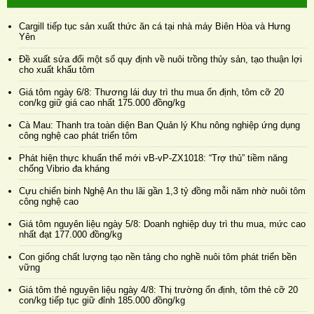
Cargill tiếp tục sản xuất thức ăn cá tại nhà máy Biên Hòa và Hưng
Yên
Đề xuất sửa đổi một số quy định về nuôi trồng thủy sản, tạo thuận lợi
cho xuất khẩu tôm
Giá tôm ngày 6/8: Thương lái duy trì thu mua ổn định, tôm cỡ 20
con/kg giữ giá cao nhất 175.000 đồng/kg
Cà Mau: Thanh tra toàn diện Ban Quản lý Khu nông nghiệp ứng dụng
công nghệ cao phát triển tôm
Phát hiện thực khuẩn thể mới vB-vP-ZX1018: “Trợ thủ” tiềm năng
chống Vibrio đa kháng
Cựu chiến binh Nghệ An thu lãi gần 1,3 tỷ đồng mỗi năm nhờ nuôi tôm
công nghệ cao
Giá tôm nguyên liệu ngày 5/8: Doanh nghiệp duy trì thu mua, mức cao
nhất đạt 177.000 đồng/kg
Con giống chất lượng tạo nền tảng cho nghề nuôi tôm phát triển bền
vững
Giá tôm thẻ nguyên liệu ngày 4/8: Thị trường ổn định, tôm thẻ cỡ 20
con/kg tiếp tục giữ đỉnh 185.000 đồng/kg