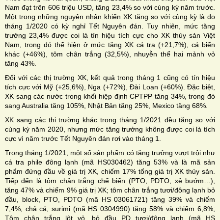
Nam đạt trên 606 triệu USD, tăng 23,4% so với cùng kỳ năm trước.
Một trong những nguyên nhân khiến XK tăng so với cùng kỳ là do
tháng 1/2020 có kỳ nghỉ Tết Nguyên đán. Tuy nhiên, mức tăng
trưởng 23,4% được coi là tín hiệu tích cực cho XK thủy sản Việt
Nam, trong đó thể hiện ở mức tăng XK cá tra (+21,7%), cá biển
khác (+46%), tôm chân trắng (32,5%), nhuyễn thể hai mảnh vỏ
tăng 43%.
Đối với các thị trường XK, kết quả trong tháng 1 cũng có tín hiệu
tích cực với Mỹ (+25,6%), Nga (+72%), Đài Loan (+60%). Đặc biệt,
XK sang các nước trong khối hiệp định CPTPP tăng 34%, trong đó
sang Australia tăng 105%, Nhật Bản tăng 25%, Mexico tăng 68%.
XK sang các thị trường khác trong tháng 1/2021 đều tăng so với
cùng kỳ năm 2020, nhưng mức tăng trưởng không được coi là tích
cực vì năm trước Tết Nguyên đán rơi vào tháng 1.
Trong tháng 1/2021, một số sản phẩm có tăng trưởng vượt trội như
cá tra phile đông lạnh (mã HS030462) tăng 53% và là mã sản
phẩm đứng đầu về giá trị XK, chiếm 17% tổng giá trị XK thủy sản.
Tiếp đến là tôm chân trắng chế biến (PTO, PDTO, xẻ bướm…),
tăng 47% và chiếm 9% giá trị XK; tôm chân trắng tươi/đông lạnh bỏ
đầu, block, PTO, PDTO (mã HS 03061721) tăng 39% và chiếm
7,4%, chả cá, surimi (mã HS 0304990) tăng 58% và chiếm 6,8%;
Tôm chân trắng lột vỏ, bỏ đầu PD tươi/đông lạnh (mã HS