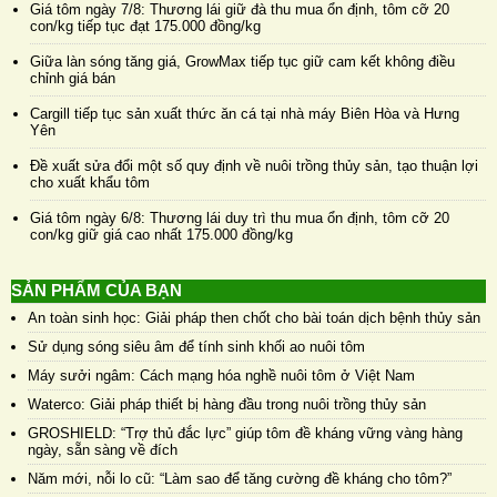
Giá tôm ngày 7/8: Thương lái giữ đà thu mua ổn định, tôm cỡ 20
con/kg tiếp tục đạt 175.000 đồng/kg
Giữa làn sóng tăng giá, GrowMax tiếp tục giữ cam kết không điều
chỉnh giá bán
Cargill tiếp tục sản xuất thức ăn cá tại nhà máy Biên Hòa và Hưng
Yên
Đề xuất sửa đổi một số quy định về nuôi trồng thủy sản, tạo thuận lợi
cho xuất khẩu tôm
Giá tôm ngày 6/8: Thương lái duy trì thu mua ổn định, tôm cỡ 20
con/kg giữ giá cao nhất 175.000 đồng/kg
SẢN PHẨM CỦA BẠN
An toàn sinh học: Giải pháp then chốt cho bài toán dịch bệnh thủy sản
Sử dụng sóng siêu âm để tính sinh khối ao nuôi tôm
Máy sưởi ngâm: Cách mạng hóa nghề nuôi tôm ở Việt Nam
Waterco: Giải pháp thiết bị hàng đầu trong nuôi trồng thủy sản
GROSHIELD: “Trợ thủ đắc lực” giúp tôm đề kháng vững vàng hàng
ngày, sẵn sàng về đích
Năm mới, nỗi lo cũ: “Làm sao để tăng cường đề kháng cho tôm?”