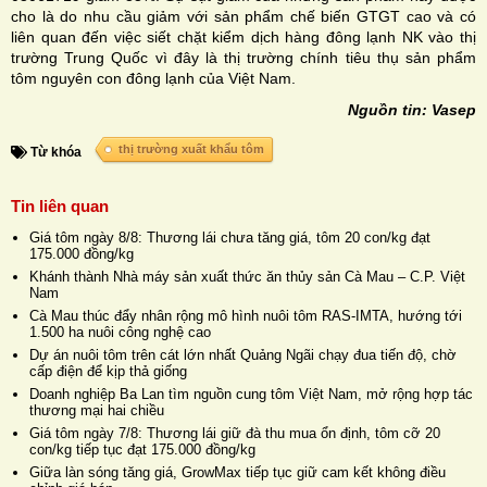
cho là do nhu cầu giảm với sản phẩm chế biến GTGT cao và có
liên quan đến việc siết chặt kiểm dịch hàng đông lạnh NK vào thị
trường Trung Quốc vì đây là thị trường chính tiêu thụ sản phẩm
tôm nguyên con đông lạnh của Việt Nam.
Nguồn tin: Vasep
thị trường xuất khẩu tôm
Từ khóa
Tin liên quan
Giá tôm ngày 8/8: Thương lái chưa tăng giá, tôm 20 con/kg đạt
175.000 đồng/kg
Khánh thành Nhà máy sản xuất thức ăn thủy sản Cà Mau – C.P. Việt
Nam
Cà Mau thúc đẩy nhân rộng mô hình nuôi tôm RAS-IMTA, hướng tới
1.500 ha nuôi công nghệ cao
Dự án nuôi tôm trên cát lớn nhất Quảng Ngãi chạy đua tiến độ, chờ
cấp điện để kịp thả giống
Doanh nghiệp Ba Lan tìm nguồn cung tôm Việt Nam, mở rộng hợp tác
thương mại hai chiều
Giá tôm ngày 7/8: Thương lái giữ đà thu mua ổn định, tôm cỡ 20
con/kg tiếp tục đạt 175.000 đồng/kg
Giữa làn sóng tăng giá, GrowMax tiếp tục giữ cam kết không điều