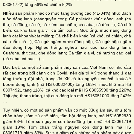
03061722) tăng 56% và chiếm 5,2%.
Nhiều sản phẩm khác có mức tăng trưởng cao (41-84%) như: Bạch
tuộc đông lạnh (cắt/nguyên con); Cá phile/cắt khúc đông lạnh (cá
thu, cá đổng, cá cờ, cá kiếm, cá chẽm, cá saba, cá dũa…); Cá chế
biến, cá khô tẩm gia vị, cá tẩm bột…; Mực ổng, mực nang đông
lạnh cắt khoanh/cắt miếng; Cá chế biến khác (cá khô, cá chiên, chả
cá, mắm cá…); Cá ngừ ngâm nước đóng hộp; Cá ngừ hộp ngâm
dầu đóng hộp; Nghêu trắng, nghêu nâu luộc hấp đông lạnh;
Cua/ghẹ, thịt cua, ghẹ đông lạnh; Cá tẩm gia vị, cá nướng các loại
(cá saba, cá nục…)…
Đặc biệt, có một số sản phẩm thủy sản của Việt Nam có nhu cầu
rất cao trong bối cảnh dịch Covid, nên giá trị XK trong tháng 1 đạt
tăng trưởng đội phá, trong đó XK cá tra nguyên con/cắt khúc/xẻ
bướm đông lạnh (mã HS 03032400) tăng 163%, mực khô mã HS
03074921 tăng 118%; cá khô các loại mã HS 03055990 tăng 226%;
Thịt ghẹ thanh trùng, thịt cua đóng lon mã HS16051090 tăng 242%
…
Tuy nhiên, có một số sản phẩm vẫn có mức XK giảm sâu như tôm
chân trắng, tôm sú chế biến, tẩm bột đông lạnh, mã HS16052930
giảm 63%; Tôm sú nguyên con tươi/đông lạnh mã HS 03061719
giảm 19%; Tôm chân trắng nguyên con đông lạnh mã HS
03061719 giảm 33%. Sự sụt giảm của những sản phẩm này được