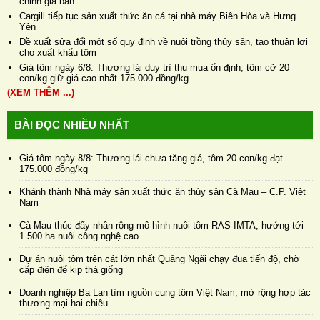
chỉnh giá bán
Cargill tiếp tục sản xuất thức ăn cá tại nhà máy Biên Hòa và Hưng
Yên
Đề xuất sửa đổi một số quy định về nuôi trồng thủy sản, tạo thuận lợi
cho xuất khẩu tôm
Giá tôm ngày 6/8: Thương lái duy trì thu mua ổn định, tôm cỡ 20
con/kg giữ giá cao nhất 175.000 đồng/kg
(XEM THÊM ...)
BÀI ĐỌC NHIỀU NHẤT
Giá tôm ngày 8/8: Thương lái chưa tăng giá, tôm 20 con/kg đạt
175.000 đồng/kg
Khánh thành Nhà máy sản xuất thức ăn thủy sản Cà Mau – C.P. Việt
Nam
Cà Mau thúc đẩy nhân rộng mô hình nuôi tôm RAS-IMTA, hướng tới
1.500 ha nuôi công nghệ cao
Dự án nuôi tôm trên cát lớn nhất Quảng Ngãi chạy đua tiến độ, chờ
cấp điện để kịp thả giống
Doanh nghiệp Ba Lan tìm nguồn cung tôm Việt Nam, mở rộng hợp tác
thương mại hai chiều