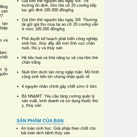
Giá tôm thẻ nguyên liệu ngày 4/8: Thị
trường ổn định, tôm thẻ cỡ 20 con/kg tiếp
đăng
tục giữ đỉnh 185.000 đồng/kg
 sản
27
Giá tôm thẻ nguyên liệu ngày 3/8: Thương
 tạo
lái giữ giá thu mua tại ao cỡ 20 con/kg vẫn
hiệp
ở mức 185.000 đồng/kg
Phê duyệt kế hoạch phát triển công nghiệp
in và
sinh học, thúc đẩy đổi mới lĩnh vực chăn
nuôi, thú y và thủy sản
Nam:
chết
Hệ tiêu hoá và khả năng tự vệ của tôm thẻ
chân trắng
n lý
Nuôi tôm dưới tán rừng ngập mặn: Mô hình
nguồn
cộng sinh tiến tới chứng nhận quốc tế
4 nguyên nhân chính gây chết sớm ở tôm
Bộ NN&MT: Yêu cầu tăng cường quản lý
sản xuất, kinh doanh và sử dụng thuốc thú
y, thủy sản
SẢN PHẨM CỦA BẠN
An toàn sinh học: Giải pháp then chốt cho
bài toán dịch bệnh thủy sản