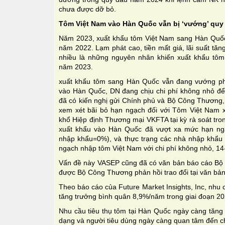
chưa được dỡ bỏ.
Tôm Việt Nam vào Hàn Quốc vẫn bị ‘vướng’ quy
Năm 2023, xuất khẩu tôm Việt Nam sang Hàn Quốc
năm 2022. Lạm phát cao, tiền mất giá, lãi suất tăng,
nhiều là những nguyên nhân khiến xuất khẩu tôm 
năm 2023.
xuất khẩu tôm sang Hàn Quốc vẫn đang vướng ph
vào Hàn Quốc, DN đang chịu chi phí không nhỏ đ
đã có kiến nghị gửi Chính phủ và Bộ Công Thương,
xem xét bãi bỏ hạn ngạch đối với Tôm Việt Nam 
khổ Hiệp định Thương mại VKFTA tại kỳ rà soát tr
xuất khẩu vào Hàn Quốc đã vượt xa mức hạn ngạ
nhập khẩu=0%), và thực trạng các nhà nhập khẩu
ngạch nhập tôm Việt Nam với chi phí không nhỏ, 14-
Vấn đề này VASEP cũng đã có văn bản báo cáo Bộ
được Bộ Công Thương phản hồi trao đổi tại văn bản
Theo báo cáo của Future Market Insights, Inc, nh
tăng trưởng bình quân 8,9%/năm trong giai đoạn 20
Nhu cầu tiêu thụ tôm tại Hàn Quốc ngày càng tăng
dạng và người tiêu dùng ngày càng quan tâm đến ch