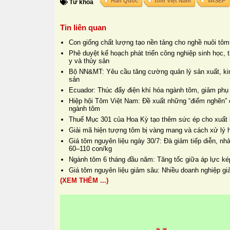
Hàn Quốc
tôm Việt Nam
VASEP
Từ khóa
Tin liên quan
Con giống chất lượng tạo nền tảng cho nghề nuôi tôm
Phê duyệt kế hoạch phát triển công nghiệp sinh học, t
y và thủy sản
Bộ NN&MT: Yêu cầu tăng cường quản lý sản xuất, kin
sản
Ecuador: Thúc đẩy điện khí hóa ngành tôm, giảm phụ 
Hiệp hội Tôm Việt Nam: Đề xuất những “điểm nghẽn” c
ngành tôm
Thuế Mục 301 của Hoa Kỳ tạo thêm sức ép cho xuất
Giải mã hiện tượng tôm bị vàng mang và cách xử lý 
Giá tôm nguyên liệu ngày 30/7: Đà giảm tiếp diễn, 
60–110 con/kg
Ngành tôm 6 tháng đầu năm: Tăng tốc giữa áp lực ké
Giá tôm nguyên liệu giảm sâu: Nhiều doanh nghiệp gi
(XEM THÊM ...)