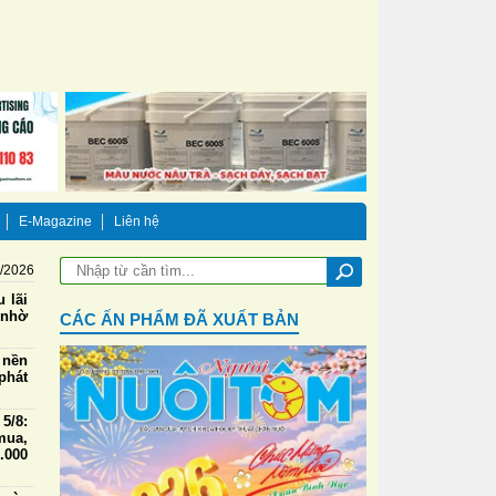
E-Magazine
Liên hệ
8/2026
 lãi
 nhờ
CÁC ẤN PHẨM ĐÃ XUẤT BẢN
 nền
phát
5/8:
mua,
000