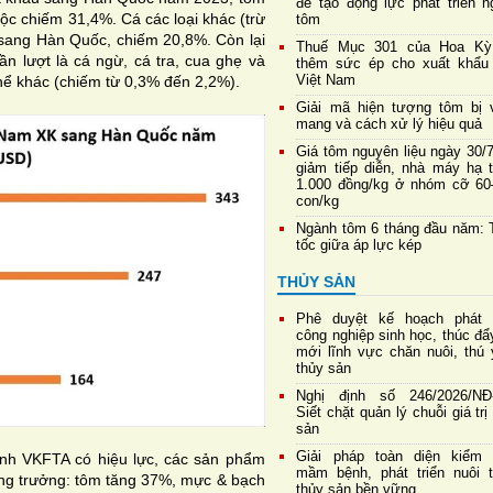
để tạo động lực phát triển n
uộc chiếm 31,4%. Cá các loại khác (trừ
tôm
a sang Hàn Quốc, chiếm 20,8%. Còn lại
Thuế Mục 301 của Hoa Kỳ
n lượt là cá ngừ, cá tra, cua ghẹ và
thêm sức ép cho xuất khẩu
Việt Nam
hể khác (chiếm từ 0,3% đến 2,2%).
Giải mã hiện tượng tôm bị 
mang và cách xử lý hiệu quả
Giá tôm nguyên liệu ngày 30/
giảm tiếp diễn, nhà máy hạ 
1.000 đồng/kg ở nhóm cỡ 60
con/kg
Ngành tôm 6 tháng đầu năm: 
tốc giữa áp lực kép
THỦY SẢN
Phê duyệt kế hoạch phát t
công nghiệp sinh học, thúc đẩ
mới lĩnh vực chăn nuôi, thú 
thủy sản
Nghị định số 246/2026/NĐ
Siết chặt quản lý chuỗi giá trị
sản
Giải pháp toàn diện kiểm 
ịnh VKFTA có hiệu lực, các sản phẩm
mầm bệnh, phát triển nuôi t
ng trưởng: tôm tăng 37%, mực & bạch
thủy sản bền vững