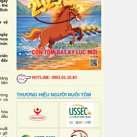
ngày
 thẻ
đỉnh
ự vệ
ngày
 mua
 mức
riển
 đẩy
 thú
ngập
HOTLINE: 0901.01.10.83
 tảng
 tới
 bền
chết
THƯƠNG HIỆU NGƯỜI NUÔI TÔM
ường
h và
ường
h và
 hóa
ản
 dầu
xuất
o gỡ