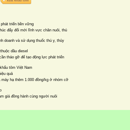
xuất khẩu tôm
 phát triển bền vững
húc đẩy đổi mới lĩnh vực chăn nuôi, thú
h doanh và sử dụng thuốc thú y, thủy
thuộc dầu diesel
ần tháo gỡ để tạo động lực phát triển
 khẩu tôm Việt Nam
hiệu quả
nhà máy hạ thêm 1.000 đồng/kg ở nhóm cỡ
p
ảm giá đồng hành cùng người nuôi