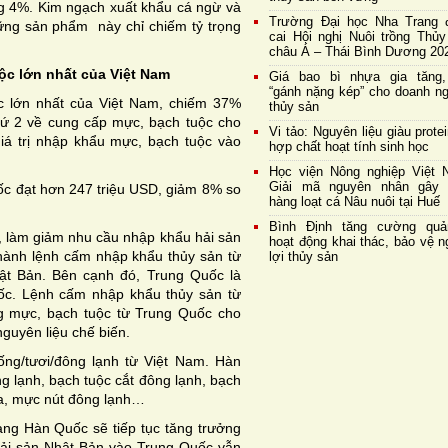
ăng 4%. Kim ngạch xuất khẩu cá ngừ và
Trường Đại học Nha Trang 
ững sản phẩm này chỉ chiếm tỷ trọng
cai Hội nghị Nuôi trồng Thủy
châu Á – Thái Bình Dương 20
ộc lớn nhất của Việt Nam
Giá bao bì nhựa gia tăng,
“gánh nặng kép” cho doanh ng
c lớn nhất của Việt Nam, chiếm 37%
thủy sản
thứ 2 về cung cấp mực, bạch tuộc cho
Vi tảo: Nguyên liệu giàu prote
á trị nhập khẩu mực, bạch tuộc vào
hợp chất hoạt tính sinh học
Học viện Nông nghiệp Việt 
Giải mã nguyên nhân gây 
c đạt hơn 247 triệu USD, giảm 8% so
hàng loạt cá Nâu nuôi tại Huế
Bình Định tăng cường quả
, làm giảm nhu cầu nhập khẩu hải sản
hoạt động khai thác, bảo vệ 
ành lệnh cấm nhập khẩu thủy sản từ
lợi thủy sản
ật Bản. Bên cạnh đó, Trung Quốc là
ốc. Lệnh cấm nhập khẩu thủy sản từ
g mực, bạch tuộc từ Trung Quốc cho
nguyên liệu chế biến.
g/tươi/đông lạnh từ Việt Nam. Hàn
 lạnh, bạch tuộc cắt đông lạnh, bạch
da, mực nút đông lạnh…
ng Hàn Quốc sẽ tiếp tục tăng trưởng
ải sản Nhật Bản vào Trung Quốc vẫn