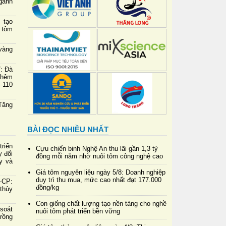
gành
 tạo
 tôm
vàng
7: Đà
thêm
–110
Tăng
BÀI ĐỌC NHIỀU NHẤT
riển
Cựu chiến binh Nghệ An thu lãi gần 1,3 tỷ
y đổi
đồng mỗi năm nhờ nuôi tôm công nghệ cao
y và
Giá tôm nguyên liệu ngày 5/8: Doanh nghiệp
duy trì thu mua, mức cao nhất đạt 177.000
-CP:
đồng/kg
 thủy
Con giống chất lượng tạo nền tảng cho nghề
soát
nuôi tôm phát triển bền vững
rồng