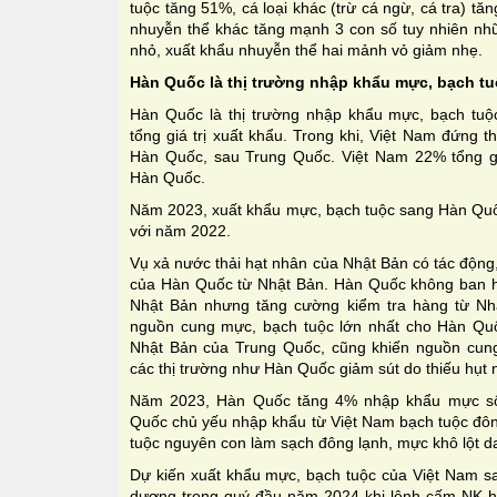
tuộc tăng 51%, cá loại khác (trừ cá ngừ, cá tra) t
nhuyễn thể khác tăng mạnh 3 con số tuy nhiên nh
nhỏ, xuất khẩu nhuyễn thể hai mảnh vỏ giảm nhẹ.
Hàn Quốc là thị trường nhập khẩu mực, bạch tu
Hàn Quốc là thị trường nhập khẩu mực, bạch tuộ
tổng giá trị xuất khẩu. Trong khi, Việt Nam đứng 
Hàn Quốc, sau Trung Quốc. Việt Nam 22% tổng gi
Hàn Quốc.
Năm 2023, xuất khẩu mực, bạch tuộc sang Hàn Quố
với năm 2022.
Vụ xả nước thải hạt nhân của Nhật Bản có tác động
của Hàn Quốc từ Nhật Bản. Hàn Quốc không ban h
Nhật Bản nhưng tăng cường kiểm tra hàng từ Nh
nguồn cung mực, bạch tuộc lớn nhất cho Hàn Qu
Nhật Bản của Trung Quốc, cũng khiến nguồn cun
các thị trường như Hàn Quốc giảm sút do thiếu hụt 
Năm 2023, Hàn Quốc tăng 4% nhập khẩu mực sốn
Quốc chủ yếu nhập khẩu từ Việt Nam bạch tuộc đông
tuộc nguyên con làm sạch đông lạnh, mực khô lột 
Dự kiến xuất khẩu mực, bạch tuộc của Việt Nam sa
dương trong quý đầu năm 2024 khi lệnh cấm NK h