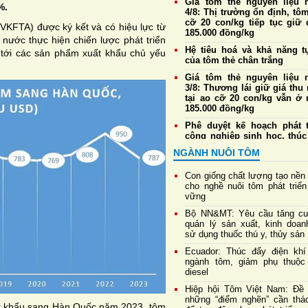
Giá tôm thẻ nguyên liệu 
%.
4/8: Thị trường ổn định, tôm
cỡ 20 con/kg tiếp tục giữ 
VKFTA) được ký kết và có hiệu lực từ
185.000 đồng/kg
nước thực hiện chiến lược phát triển
Hệ tiêu hoá và khả năng t
c tới các sản phẩm xuất khẩu chủ yếu
của tôm thẻ chân trắng
Giá tôm thẻ nguyên liệu 
3/8: Thương lái giữ giá thu
tại ao cỡ 20 con/kg vẫn ở
185.000 đồng/kg
Phê duyệt kế hoạch phát t
công nghiệp sinh học, thúc
đổi mới lĩnh vực chăn nuôi,
NGÀNH NUÔI TÔM
y và thủy sản
Nuôi tôm dưới tán rừng 
Con giống chất lượng tạo nền
mặn: Mô hình cộng sinh tiến
cho nghề nuôi tôm phát triển
chứng nhận quốc tế
vững
4 nguyên nhân chính gây 
Bộ NN&MT: Yêu cầu tăng c
sớm ở tôm
quản lý sản xuất, kinh doan
sử dụng thuốc thú y, thủy sản
Bộ NN&MT: Yêu cầu tăng c
quản lý sản xuất, kinh doan
Ecuador: Thúc đẩy điện khí
sử dụng thuốc thú y, thủy s
ngành tôm, giảm phụ thuộc
diesel
Hiệp hội Tôm Việt Nam: Đề 
những “điểm nghẽn” cần thá
ất khẩu sang Hàn Quốc năm 2023, tôm