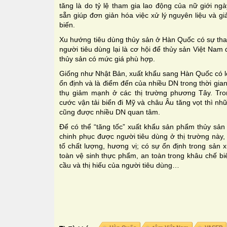
tăng là do tỷ lệ tham gia lao động của nữ giới n
sẵn giúp đơn giản hóa việc xử lý nguyên liệu và gi
biến.
Xu hướng tiêu dùng thủy sản ở Hàn Quốc có sự thay
người tiêu dùng lại là cơ hội để thủy sản Việt N
thủy sản có mức giá phù hợp.
Giống như Nhật Bản, xuất khẩu sang Hàn Quốc có lợi t
ổn định và là điểm đến của nhiều DN trong thời gian 
thụ giảm mạnh ở các thị trường phương Tây. Tro
cước vận tải biển đi Mỹ và châu Âu tăng vọt thì n
cũng được nhiều DN quan tâm.
Để có thể “tăng tốc” xuất khẩu sản phẩm thủy sản
chinh phục được người tiêu dùng ở thị trường này
tố chất lượng, hương vị; có sự ổn định trong sản 
toàn vệ sinh thực phẩm, an toàn trong khâu chế bi
cầu và thị hiếu của người tiêu dùng…