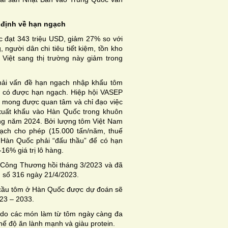
 định về hạn ngạch
 đạt 343 triệu USD, giảm 27%
so với
 người dân chi tiêu tiết kiệm, tồn kho
Việt sang thị trường này giảm trong
ải vấn đề hạn ngạch nhập khẩu tôm
ể có được hạn ngạch. Hiệp hội VASEP
 mong được quan tâm và chỉ đạo việc
xuất khẩu vào Hàn Quốc trong khuôn
ong năm 2024. Bởi lượng tôm Việt Nam
ch cho phép (15.000 tấn/năm, thuế
 Hàn Quốc phải “đấu thầu” để có hạn
16% giá trị lô hàng.
 Công Thương hồi tháng 3/2023 và đã
 số 316 ngày 21/4/2023.
u cầu tôm ở Hàn Quốc được dự đoán sẽ
23 – 2033.
 do các món làm từ tôm ngày càng đa
ế độ ăn lành mạnh và giàu protein.