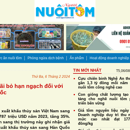
c ăn nuôi tôm
Phòng ngừa dịch bệnh
Ấn phẩm
Hoạt động doanh nghiệp
TIN MỚI NHẤT
T5,06/0
Thứ Ba, 6 Tháng 2 2024
Cựu chiến binh Nghệ An thu
gần 1,3 tỷ đồng mỗi năm
ãi bỏ hạn ngạch đối với
nuôi tôm công nghệ cao
uốc
Con giống chất lượng tạo
tảng cho nghề nuôi tôm 
triển bền vững
Giá tôm nguyên liệu ngày 
 xuất khẩu thủy sản Việt Nam sang
Doanh nghiệp duy trì thu 
787 triệu USD năm 2023, tăng 35%.
mức cao nhất đạt 177.
n sang thị trường này ghi nhận giá
đồng/kg
 xuất khẩu thủy sản sang Hàn Quốc