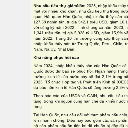
Nhu cầu tiêu thụ giảm
Năm 2023, nhập khẩu thủy s
mặt với nhiều khó khăn, nhu cầu tiêu thụ trong nư
quan Hải quan Hàn Quốc, nhập khẩu thủy sản củ
127,58 nghìn tấn, trị giá 542,1 triệu USD, giảm 10,
với cùng kỳ năm 2022. Tính chung cả năm 2023, 
1,341 triệu tấn, trị giá 5,928 tỷ USD, giảm 15,9% v
năm 2022. Trong 10 thị trường cung cấp thủy sả
nhập khẩu thủy sản từ Trung Quốc, Peru, Chile, t
Nam, Na Uy, Nhật Bản.
Khả năng phục hồi cao
Năm 2024, nhập khẩu thủy sản của Hàn Quốc có kh
Quốc được dự báo sẽ phục hồi. Ngân hàng Trun
trưởng kinh tế của nước này sẽ đạt 2,1% trong 
2023. Tổ chức Hợp tác và Phát triển Kinh tế (OEC
dự báo nền kinh tế Hàn Quốc sẽ tăng trưởng 2,3% 
Theo báo cáo của USDA và GAIN, nhu cầu tiêu t
tăng, trong khi nguồn cung hạn chế đã khiến nước 
ròng.
Tại Hàn Quốc, nhu cầu đối với thực phẩm nấu chín
lên nhanh chóng. Điều này bao gồm các sản phẩm 
bộ sản phẩm nấu ăn tiện lợi đã chuẩn bị đầy đủ ng