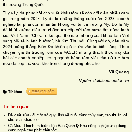
thị trường Trung Quốc.
Tuy vậy, đà phục hồi cho xuất khẩu tôm sẽ còn đối diện nhiều cam
go trong năm 2024. Lý do là những tháng cuối năm 2023, doanh
nghiệp lại phải đón nhận tin không vui từ thị trường Mỹ. Đó là Mỹ
đã khởi xướng điều tra chống trợ cấp với tôm nước ấm đông lạnh
của Việt Nam. “Chưa rõ kết quả thế nào, nhưng xuất khẩu tôm Việt
sang Mỹ sẽ bị ảnh hưởng”, bà Kim Thu nói. Cùng với đó, đầu năm
2024, căng thẳng Biển Đỏ khiến giá cước vận tải biển tăng. Theo
chuyên gia thị trường tôm của VASEP, những thách thức này đòi
hỏi các doanh nghiệp trong ngành hàng tôm Việt cần nỗ lực hơn
nữa để tiếp tục vượt khó trên chặng đường phục hồi.
Vũ Quang
Nguồn: daibieunhandan.vn
xuất khẩu tôm
Từ khóa
Tin liên quan
Đề xuất sửa đổi một số quy định về nuôi trồng thủy sản, tạo thuận lợi
cho xuất khẩu tôm
Cà Mau: Thanh tra toàn diện Ban Quản lý Khu nông nghiệp ứng dụng
công nghệ cao phát triển tôm