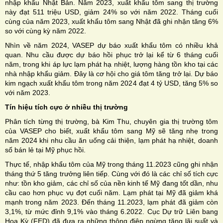
nhập khẩu Nhật Bản. Năm 2023, xuất khẩu tôm sang thị trường
này đạt 511 triệu USD, giảm 24% so với năm 2022. Tháng cuối
cùng của năm 2023, xuất khẩu tôm sang Nhật đã ghi nhận tăng 6%
so với cùng kỳ năm 2022.
Nhìn về năm 2024, VASEP dự báo xuất khẩu tôm có nhiều khả
quan. Nhu cầu được dự báo hồi phục trở lại kể từ 6 tháng cuối
năm, trong khi áp lực lạm phát hạ nhiệt, lượng hàng tồn kho tại các
nhà nhập khẩu giảm. Đây là cơ hội cho giá tôm tăng trở lại. Dự báo
kim ngạch xuất khẩu tôm trong năm 2024 đạt 4 tỷ USD, tăng 5% so
với năm 2023.
Tín hiệu tích cực ở nhiều thị trường
Phân tích từng thị trường, bà Kim Thu, chuyên gia thị trường tôm
của VASEP cho biết, xuất khẩu tôm sang Mỹ sẽ tăng nhẹ trong
năm 2024 khi nhu cầu ăn uống cải thiện, lạm phát hạ nhiệt, doanh
số bán lẻ tại Mỹ phục hồi.
Thực tế, nhập khẩu tôm của Mỹ trong tháng 11.2023 cũng ghi nhận
tháng thứ 5 tăng trưởng liên tiếp. Cùng với đó là các chỉ số tích cực
như: tồn kho giảm, các chỉ số của nền kinh tế Mỹ đang tốt dần, nhu
cầu cao hơn phục vụ đợt cuối năm. Lạm phát tại Mỹ đã giảm khá
mạnh trong năm 2023. Đến tháng 11.2023, lạm phát đã giảm còn
3,1%, từ mức đỉnh 9,1% vào tháng 6.2022. Cục Dự trữ Liên bang
Hoa Kỳ (FED) đã đưa ra những thông điệp ngừng tăng lãi suất và