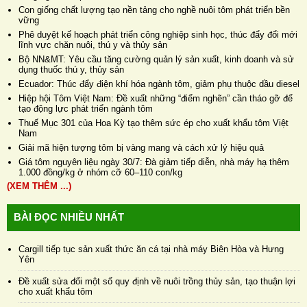
Con giống chất lượng tạo nền tảng cho nghề nuôi tôm phát triển bền
vững
Phê duyệt kế hoạch phát triển công nghiệp sinh học, thúc đẩy đổi mới
lĩnh vực chăn nuôi, thú y và thủy sản
Bộ NN&MT: Yêu cầu tăng cường quản lý sản xuất, kinh doanh và sử
dụng thuốc thú y, thủy sản
Ecuador: Thúc đẩy điện khí hóa ngành tôm, giảm phụ thuộc dầu diesel
Hiệp hội Tôm Việt Nam: Đề xuất những “điểm nghẽn” cần tháo gỡ để
tạo động lực phát triển ngành tôm
Thuế Mục 301 của Hoa Kỳ tạo thêm sức ép cho xuất khẩu tôm Việt
Nam
Giải mã hiện tượng tôm bị vàng mang và cách xử lý hiệu quả
Giá tôm nguyên liệu ngày 30/7: Đà giảm tiếp diễn, nhà máy hạ thêm
1.000 đồng/kg ở nhóm cỡ 60–110 con/kg
(XEM THÊM ...)
BÀI ĐỌC NHIỀU NHẤT
Cargill tiếp tục sản xuất thức ăn cá tại nhà máy Biên Hòa và Hưng
Yên
Đề xuất sửa đổi một số quy định về nuôi trồng thủy sản, tạo thuận lợi
cho xuất khẩu tôm