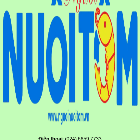
Điện thoại
: (024) 6659.7733