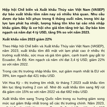
Hiệp hội Chế biến và Xuất khẩu Thủy sản Việt Nam (VASEP)
dự báo xuất khẩu tôm năm nay có nhiều khả quan. Nhu cầu
được dự báo hồi phục trong 6 tháng cuối năm, trong khi áp
lực lạm phát hạ nhiệt, lượng hàng tồn kho tại các nhà nhập
khẩu giảm. Đây là cơ hội cho giá tôm tăng trở lại. Dự báo kim
H
ngạch cả năm đạt 4 tỷ USD, tăng 5% so với năm 2023.
N
Xuất
khẩu năm 2023 giảm 22%
Theo Hiệp hội Chế biến và Xuất khẩu Thủy sản Việt Nam (VASEP),
năm 2023, xuất khẩu tôm đối mặt với lạm phát cao ở nhiều thị
trường xuất khẩu, sức mua và giá tôm giảm, cạnh tranh gay gắt từ
Ecuador, Ấn Độ. Kim ngạch cả năm chỉ đạt 3,4 tỷ USD, giảm 22%
so với năm 2022.
Trong các thị trường nhập khẩu lớn, sụt giảm mạnh nhất là EU với
39%, kim ngạch đạt 421 triệu USD.
Với Hoa Kỳ – thị trường lớn nhất, từ tháng 7.2023 xuất khẩu tôm
liên tục tăng trưởng 2 con số. Nhờ đó xuất khẩu tôm sang Mỹ rút
đà giảm còn 15% so với năm 2022 và đạt 682 triệu USD.
Xuất khẩu tôm sang Trung Quốc nằm trong xu hướng giảm song
mức sụt giảm thấp nhất trong số các thị trường chính. Năm 2023,