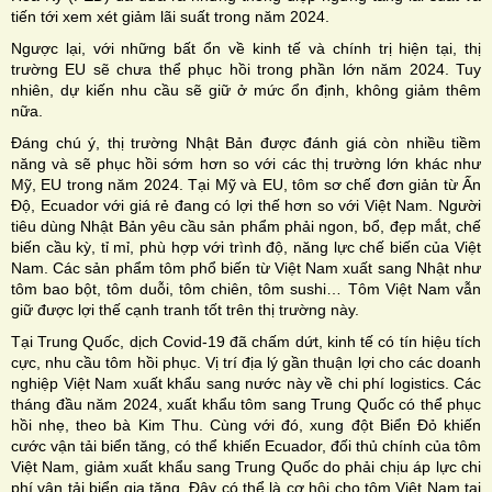
tiến tới xem xét giảm lãi suất trong năm 2024.
Ngược lại, với những bất ổn về kinh tế và chính trị hiện tại, thị
trường EU sẽ chưa thể phục hồi trong phần lớn năm 2024. Tuy
nhiên, dự kiến nhu cầu sẽ giữ ở mức ổn định, không giảm thêm
nữa.
Đáng chú ý, thị trường Nhật Bản được đánh giá còn nhiều tiềm
năng và sẽ phục hồi sớm hơn so với các thị trường lớn khác như
Mỹ, EU trong năm 2024. Tại Mỹ và EU, tôm sơ chế đơn giản từ Ấn
Độ, Ecuador với giá rẻ đang có lợi thế hơn so với Việt Nam. Người
tiêu dùng Nhật Bản yêu cầu sản phẩm phải ngon, bổ, đẹp mắt, chế
biến cầu kỳ, tỉ mỉ, phù hợp với trình độ, năng lực chế biến của Việt
Nam. Các sản phẩm tôm phổ biến từ Việt Nam xuất sang Nhật như
tôm bao bột, tôm duỗi, tôm chiên, tôm sushi… Tôm Việt Nam vẫn
giữ được lợi thế cạnh tranh tốt trên thị trường này.
Tại Trung Quốc, dịch Covid-19 đã chấm dứt, kinh tế có tín hiệu tích
cực, nhu cầu tôm hồi phục. Vị trí địa lý gần thuận lợi cho các doanh
nghiệp Việt Nam xuất khẩu sang nước này về chi phí logistics. Các
tháng đầu năm 2024, xuất khẩu tôm sang Trung Quốc có thể phục
hồi nhẹ, theo bà Kim Thu. Cùng với đó, xung đột Biển Đỏ khiến
cước vận tải biển tăng, có thể khiến Ecuador, đối thủ chính của tôm
Việt Nam, giảm xuất khẩu sang Trung Quốc do phải chịu áp lực chi
phí vận tải biển gia tăng. Đây có thể là cơ hội cho tôm Việt Nam tại