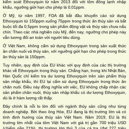
kiểm soát Ethoxyquin từ năm 2013 đối với tôm đông lạnh nhập
khẩu, ngưỡng giới hạn cho phép là 0,01ppm.
Ở Mỹ, từ năm 1997, FDA đã bắt đầu khuyến cáo sử dụng
Ethoxyquin từ 150ppm xuống 75ppm trong thức ăn thủy sản và bắt
buộc tối đa 0,5ppm trong sản phẩm động vật và thủy sản chưa nấu
chín. Theo các nhà nghiên cứu Mỹ, đến nay, ngưỡng cho phép này
vẫn tương đối an toàn với người tiêu dùng.
Ở Việt Nam, không cấm sử dụng Ethoxyquin trong sản xuất thức
ăn chăn nuôi và thủy sản, với ngưỡng giới hạn cho phép trong thức
ăn thủy sản là 150ppm.
Tuy nhiên, quy định của EU khác với quy định của các thị trường
khác về Ethoxyquin trong thủy sản. Chẳng hạn, trong khi Nhật Bản,
Hàn Quốc chỉ kiểm tra dư lượng Ethoxyquin trên sản phẩm thủy
sản nhập khẩu, thì EU lại cấm sử dụng Ethoxyquin trong thức ăn
chăn nuôi. Điều này đồng nghĩa với việc, EU không chấp nhận các
sản phẩm chăn nuôi, thủy sản nhập khẩu có dư lượng Ethoxyquin,
dù là ở hàm lượng rất thấp.
Đây chính là nỗi lo lớn đối với ngành thủy sản cũng như từng
doanh nghiệp. Bởi theo ông Hòe, EU đang là thị trường lớn và có
tính định hướng của thủy sản Việt Nam. Năm 2019, EU là thị
trường lớn nhất của tôm Việt Nam với giá trị gần 700 triệu USD
(chiếm gần 21%), thị trường lớn thứ 3 của cá tra (đạt 227 triệu