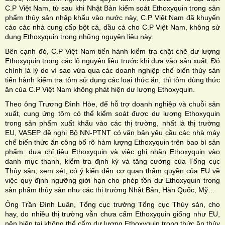
C.P Việt Nam, từ sau khi Nhật Bản kiểm soát Ethoxyquin trong sản
phẩm thủy sản nhập khẩu vào nước này, C.P Việt Nam đã khuyến
cáo các nhà cung cấp bột cá, dầu cá cho C.P Việt Nam, không sử
dụng Ethoxyquin trong những nguyên liệu này.
Bên cạnh đó, C.P Việt Nam tiến hành kiểm tra chặt chẽ dư lượng
Ethoxyquin trong các lô nguyên liệu trước khi đưa vào sản xuất. Đó
chính là lý do vì sao vừa qua các doanh nghiệp chế biến thủy sản
tiến hành kiểm tra tôm sử dụng các loại thức ăn, thì tôm dùng thức
ăn của C.P Việt Nam không phát hiện dư lượng Ethoxyquin.
Theo ông Trương Đình Hòe, để hỗ trợ doanh nghiệp và chuỗi sản
xuất, cung ứng tôm có thể kiểm soát được dư lượng Ethoxyquin
trong sản phẩm xuất khẩu vào các thị trường, nhất là thị trường
EU, VASEP đề nghị Bộ NN-PTNT có văn bản yêu cầu các nhà máy
chế biến thức ăn công bố rõ hàm lượng Ethoxyquin trên bao bì sản
phẩm: đưa chỉ tiêu Ethoxyquin và việc ghi nhãn Ethoxyquin vào
danh mục thanh, kiểm tra định kỳ và tăng cường của Tổng cục
Thủy sản; xem xét, có ý kiến đến cơ quan thẩm quyền của EU về
việc quy định ngưỡng giới hạn cho phép tồn dư Ethoxyquin trong
sản phẩm thủy sản như các thị trường Nhật Bản, Hàn Quốc, Mỹ…
Ông Trần Đình Luân, Tổng cục trưởng Tổng cục Thủy sản, cho
hay, do nhiều thị trường vẫn chưa cấm Ethoxyquin giống như EU,
nên hiện tại không thể cấm dư lượng Ethoxyquin trong thức ăn thủy