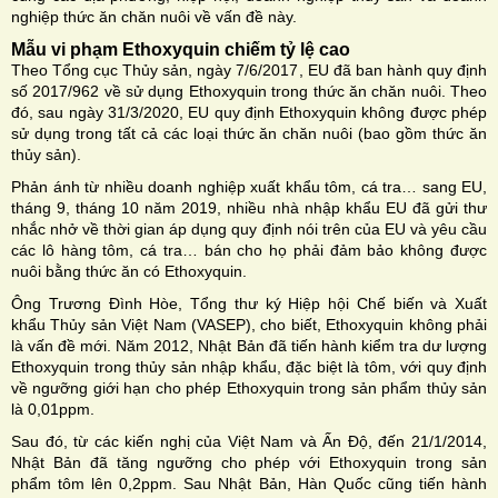
nghiệp thức ăn chăn nuôi về vấn đề này.
Mẫu vi phạm Ethoxyquin chiếm tỷ lệ cao
Theo Tổng cục Thủy sản, ngày 7/6/2017, EU đã ban hành quy định
số 2017/962 về sử dụng Ethoxyquin trong thức ăn chăn nuôi. Theo
đó, sau ngày 31/3/2020, EU quy định Ethoxyquin không được phép
sử dụng trong tất cả các loại thức ăn chăn nuôi (bao gồm thức ăn
thủy sản).
Phản ánh từ nhiều doanh nghiệp xuất khẩu tôm, cá tra… sang EU,
tháng 9, tháng 10 năm 2019, nhiều nhà nhập khẩu EU đã gửi thư
nhắc nhở về thời gian áp dụng quy định nói trên của EU và yêu cầu
các lô hàng tôm, cá tra… bán cho họ phải đảm bảo không được
nuôi bằng thức ăn có Ethoxyquin.
Ông Trương Đình Hòe, Tổng thư ký Hiệp hội Chế biến và Xuất
khẩu Thủy sản Việt Nam (VASEP), cho biết, Ethoxyquin không phải
là vấn đề mới. Năm 2012, Nhật Bản đã tiến hành kiểm tra dư lượng
Ethoxyquin trong thủy sản nhập khẩu, đặc biệt là tôm, với quy định
về ngưỡng giới hạn cho phép Ethoxyquin trong sản phẩm thủy sản
là 0,01ppm.
Sau đó, từ các kiến nghị của Việt Nam và Ấn Độ, đến 21/1/2014,
Nhật Bản đã tăng ngưỡng cho phép với Ethoxyquin trong sản
phẩm tôm lên 0,2ppm. Sau Nhật Bản, Hàn Quốc cũng tiến hành