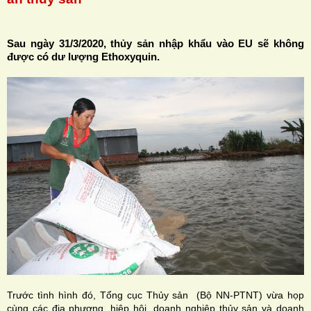
Sau ngày 31/3/2020, thủy sản nhập khẩu vào EU sẽ không
được có dư lượng Ethoxyquin.
H
N
Trước tình hình đó, Tổng cục Thủy sản (Bộ NN-PTNT) vừa họp
cùng các địa phương, hiệp hội, doanh nghiệp thủy sản và doanh