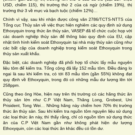
USD, chiếm 115), thị trường thứ 2 của cá ngừ (chiếm 19%), thị
trường thứ 3 về mực và bạch tuộc (chiếm 12%)…
Chính vì vậy, sau khi nhận được công văn 2786/TCTS-NTTS của
Tổng cục Thủy sản về việc thực hiện nghiêm các quy định sử dụng
Ethoxyquin trong thức ăn thủy sản, VASEP đã tổ chức cuộc họp với
các doanh nghiệp thủy sản để thông báo quy định của EU, cập
nhật tình hình kiểm soát Ethoxyquin tại nhà máy thủy sản cũng như
các bất cập của doanh nghiệp trong kiểm soát Ethoxyquin trong
thủy sản xuất khẩu.
Đặc biệt, các doanh nghiệp đã phối hợp tổ chức lấy mẫu nguyên
liệu tôm để kiểm tra. Tổng cộng đã lấy 152 mẫu tôm. Điều đáng lo
ngại là sau khi kiểm tra, có tới 83 mẫu tôm (gần 55%) không đạt
quy định về Ethoxyquin, trong đó có những mẫu dư lượng lên tới
258ppm.
Cũng theo ông Hòe, hiện nay trên thị trường có các hãng thức ăn
thủy sản lớn như C.P Việt Nam, Thăng Long, Grobest, Uni
Prisident, Tong Wei… Những hãng này chiếm hơn 70% thị trường
thức ăn thủy sản. Sau khi kiểm tra nguồn tôm nguyên liệu sử dụng
các loại thức ăn này, thì thấy rằng, chỉ có nguồn tôm sử dụng thức
ăn của C.P Việt Nam gần như không phát hiện dư lượng
Ethoxyquin, còn các loại thức ăn khác đều có tồn dư.