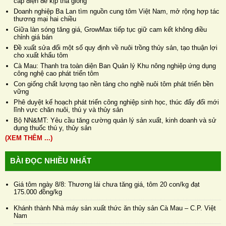
cấp điện để kịp thả giống
Doanh nghiệp Ba Lan tìm nguồn cung tôm Việt Nam, mở rộng hợp tác
thương mại hai chiều
Giữa làn sóng tăng giá, GrowMax tiếp tục giữ cam kết không điều
chỉnh giá bán
Đề xuất sửa đổi một số quy định về nuôi trồng thủy sản, tạo thuận lợi
cho xuất khẩu tôm
Cà Mau: Thanh tra toàn diện Ban Quản lý Khu nông nghiệp ứng dụng
công nghệ cao phát triển tôm
Con giống chất lượng tạo nền tảng cho nghề nuôi tôm phát triển bền
vững
Phê duyệt kế hoạch phát triển công nghiệp sinh học, thúc đẩy đổi mới
lĩnh vực chăn nuôi, thú y và thủy sản
Bộ NN&MT: Yêu cầu tăng cường quản lý sản xuất, kinh doanh và sử
dụng thuốc thú y, thủy sản
(XEM THÊM ...)
BÀI ĐỌC NHIỀU NHẤT
Giá tôm ngày 8/8: Thương lái chưa tăng giá, tôm 20 con/kg đạt
175.000 đồng/kg
Khánh thành Nhà máy sản xuất thức ăn thủy sản Cà Mau – C.P. Việt
Nam