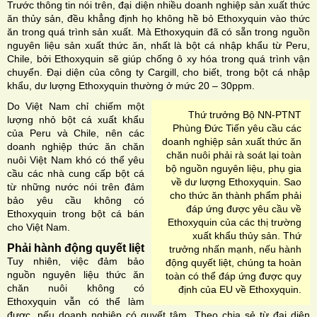
Trước thông tin nói trên, đại diện nhiều doanh nghiệp sản xuất thức
ăn thủy sản, đều khẳng định họ không hề bỏ Ethoxyquin vào thức
ăn trong quá trình sản xuất. Mà Ethoxyquin đã có sẵn trong nguồn
nguyên liệu sản xuất thức ăn, nhất là bột cá nhập khẩu từ Peru,
Chile, bởi Ethoxyquin sẽ giúp chống ô xy hóa trong quá trình vận
chuyển. Đại diện của công ty Cargill, cho biết, trong bột cá nhập
khẩu, dư lượng Ethoxyquin thường ở mức 20 – 30ppm.
Do Việt Nam chỉ chiếm một
Thứ trưởng Bộ NN-PTNT
lượng nhỏ bột cá xuất khẩu
Phùng Đức Tiến yêu cầu các
của Peru và Chile, nên các
doanh nghiệp sản xuất thức ăn
doanh nghiệp thức ăn chăn
chăn nuôi phải rà soát lại toàn
nuôi Việt Nam khó có thể yêu
bộ nguồn nguyên liệu, phụ gia
cầu các nhà cung cấp bột cá
về dư lượng Ethoxyquin. Sao
từ những nước nói trên đảm
cho thức ăn thành phẩm phải
bảo yêu cầu không có
đáp ứng được yêu cầu về
Ethoxyquin trong bột cá bán
Ethoxyquin của các thị trường
cho Việt Nam.
xuất khẩu thủy sản. Thứ
Phải hành động quyết liệt
trưởng nhấn mạnh, nếu hành
Tuy nhiên, việc đảm bảo
động quyết liệt, chúng ta hoàn
nguồn nguyên liệu thức ăn
toàn có thể đáp ứng được quy
chăn nuôi không có
định của EU về Ethoxyquin.
Ethoxyquin vẫn có thể làm
được, nếu doanh nghiệp có quyết tâm. Theo chia sẻ từ đại diện