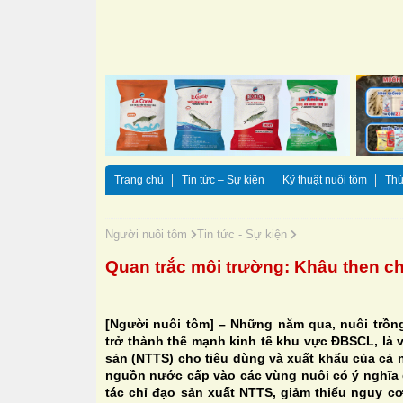
Trang chủ
Tin tức – Sự kiện
Kỹ thuật nuôi tôm
Thứ
Người nuôi tôm
Tin tức - Sự kiện
Quan trắc môi trường: Khâu then chố
[Người nuôi tôm] – Những năm qua, nuôi trồng
trở thành thế mạnh kinh tế khu vực ĐBSCL, là 
sản (NTTS) cho tiêu dùng và xuất khẩu của cả 
nguồn nước cấp vào các vùng nuôi có ý nghĩa
tác chỉ đạo sản xuất NTTS, giảm thiểu nguy cơ