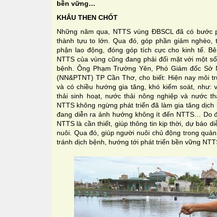
bền vững…
KHÂU THEN CHỐT
Những năm qua, NTTS vùng ĐBSCL đã có bước p
thành tựu to lớn. Qua đó, góp phần giảm nghèo, 
phận lao động, đóng góp tích cực cho kinh tế. B
NTTS của vùng cũng đang phải đối mặt với một số 
bệnh. Ông Phạm Trường Yên, Phó Giám đốc Sở Nô
(NN&PTNT) TP Cần Thơ, cho biết: Hiện nay môi trư
và có chiều hướng gia tăng, khó kiểm soát, như
thải sinh hoạt, nước thải nông nghiệp và nước t
NTTS không ngừng phát triển đã làm gia tăng dịch 
đang diễn ra ảnh hưởng không ít đến NTTS… Do đó
NTTS là cần thiết, giúp thông tin kịp thời, dự báo 
nuôi. Qua đó, giúp người nuôi chủ động trong quản
tránh dịch bệnh, hướng tới phát triển bền vững NT