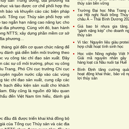
 thủy sản Trung ương, địa phương và
thủy sản bền vững
c phục và tạo được cơ chế phối hợp thu
Trường Đại học Nha Trang 
cảnh báo và khuyến cáo các biện pháp
cai Hội nghị Nuôi trồng Thủy
uôi. Tổng cục Thủy sản phối hợp với
châu Á – Thái Bình Dương 20
ào tạo ngắn hạn nâng cao năng lực cho
Giá bao bì nhựa gia tăng,
tại địa phương. Cùng với đó, ban hành
“gánh nặng kép” cho doanh ng
trong NTTS; xây dựng phần mềm cơ sở
thủy sản
n địa phương…
Vi tảo: Nguyên liệu giàu prote
hợp chất hoạt tính sinh học
g tháng gửi đến cơ quan chức năng để
vụ đánh giá diễn biến môi trường theo
Học viện Nông nghiệp Việt 
ục vụ công tác chỉ đạo sản xuất. Đây
Giải mã nguyên nhân gây 
hàng loạt cá Nâu nuôi tại Huế
ân các sự cố môi trường, phục vụ công
iều Trang, Phó Chi cục trưởng Chi cục
Bình Định tăng cường quả
hoạt động khai thác, bảo vệ 
 xuyên nguồn nước cấp vào các vùng
lợi thủy sản
g tác chỉ đạo sản xuất, cung cấp các
h bạch điều kiện sản xuất cho khách
Nam. Đây cũng là nguồn dữ liệu quan
hẩu đến Việt Nam tìm hiểu, đánh giá
c đầu đã được triển khai khá đồng bộ
 giá của Tổng cục Thủy sản và các địa