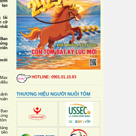
định
 tạo
 lái
m cỡ
nhất
 Ban
 ứng
riển
 mới
tiềm
 lãi
HOTLINE: 0901.01.10.83
wMax
 nhờ
điều
 nền
THƯƠNG HIỆU NGƯỜI NUÔI TÔM
định
phát
thuận
5/8:
 Ban
mua,
 ứng
000
 tôm
 tảng
 bền