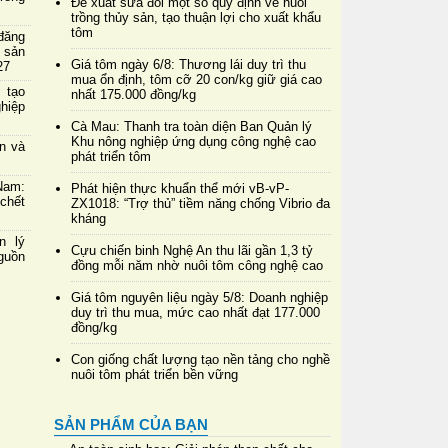
Đề xuất sửa đổi một số quy định về nuôi
trồng thủy sản, tạo thuận lợi cho xuất khẩu
tôm
đăng
 sản
Giá tôm ngày 6/8: Thương lái duy trì thu
27
mua ổn định, tôm cỡ 20 con/kg giữ giá cao
 tạo
nhất 175.000 đồng/kg
hiệp
Cà Mau: Thanh tra toàn diện Ban Quản lý
Khu nông nghiệp ứng dụng công nghệ cao
in và
phát triển tôm
Nam:
Phát hiện thực khuẩn thể mới vB-vP-
chết
ZX1018: “Trợ thủ” tiềm năng chống Vibrio đa
kháng
n lý
Cựu chiến binh Nghệ An thu lãi gần 1,3 tỷ
nguồn
đồng mỗi năm nhờ nuôi tôm công nghệ cao
Giá tôm nguyên liệu ngày 5/8: Doanh nghiệp
duy trì thu mua, mức cao nhất đạt 177.000
đồng/kg
Con giống chất lượng tạo nền tảng cho nghề
nuôi tôm phát triển bền vững
SẢN PHẨM CỦA BẠN