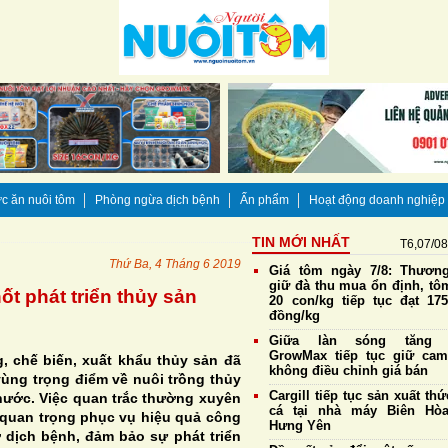
c ăn nuôi tôm
Phòng ngừa dịch bệnh
Ấn phẩm
Hoạt động doanh nghiệp
TIN MỚI NHẤT
T6,07/0
Thứ Ba, 4 Tháng 6 2019
Giá tôm ngày 7/8: Thương
giữ đà thu mua ổn định, tô
t phát triển thủy sản
20 con/kg tiếp tục đạt 175
đồng/kg
Giữa làn sóng tăng g
GrowMax tiếp tục giữ cam
, chế biến, xuất khẩu thủy sản đã
không điều chỉnh giá bán
vùng trọng điểm về nuôi trồng thủy
Cargill tiếp tục sản xuất th
nước. Việc quan trắc thường xuyên
cá tại nhà máy Biên Hò
 quan trọng phục vụ hiệu quả công
Hưng Yên
 dịch bệnh, đảm bảo sự phát triển