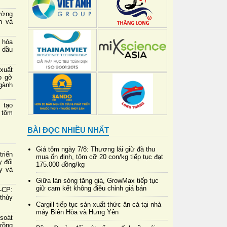
ường
h và
 hóa
 dầu
xuất
o gỡ
gành
 tạo
 tôm
BÀI ĐỌC NHIỀU NHẤT
Giá tôm ngày 7/8: Thương lái giữ đà thu
riển
mua ổn định, tôm cỡ 20 con/kg tiếp tục đạt
y đổi
175.000 đồng/kg
y và
Giữa làn sóng tăng giá, GrowMax tiếp tục
giữ cam kết không điều chỉnh giá bán
-CP:
 thủy
Cargill tiếp tục sản xuất thức ăn cá tại nhà
máy Biên Hòa và Hưng Yên
soát
rồng