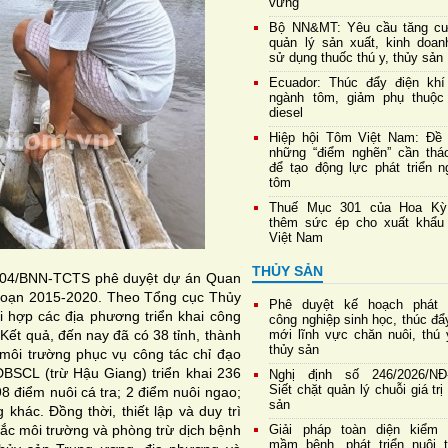
vững
Bộ NN&MT: Yêu cầu tăng c
quản lý sản xuất, kinh doan
sử dụng thuốc thú y, thủy sản
Ecuador: Thúc đẩy điện khí
ngành tôm, giảm phụ thuộc
diesel
Hiệp hội Tôm Việt Nam: Đề 
những “điểm nghẽn” cần thá
để tạo động lực phát triển n
tôm
Thuế Mục 301 của Hoa Kỳ
thêm sức ép cho xuất khẩu
Việt Nam
THỦY SẢN
204/BNN-TCTS phê duyệt dự án Quan
i đoạn 2015-2020. Theo Tổng cục Thủy
Phê duyệt kế hoạch phát t
 hợp các địa phương triển khai công
công nghiệp sinh học, thúc đẩ
 Kết quả, đến nay đã có 38 tỉnh, thành
mới lĩnh vực chăn nuôi, thú 
thủy sản
 môi trường phục vụ công tác chỉ đạo
ĐBSCL (trừ Hậu Giang) triển khai 236
Nghị định số 246/2026/NĐ
Siết chặt quản lý chuỗi giá trị
98 điểm nuôi cá tra; 2 điểm nuôi ngao;
sản
khác. Đồng thời, thiết lập và duy trì
rắc môi trường và phòng trừ dịch bệnh
Giải pháp toàn diện kiểm 
mầm bệnh, phát triển nuôi t