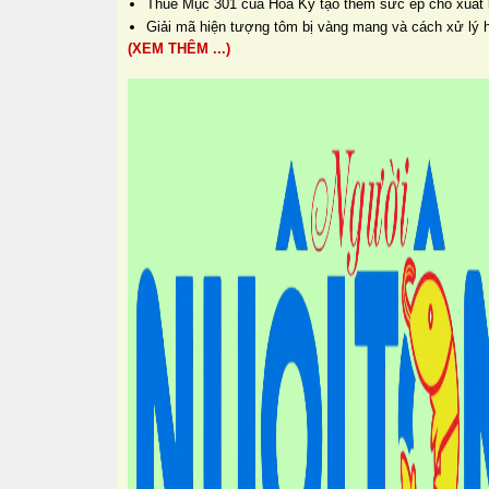
Thuế Mục 301 của Hoa Kỳ tạo thêm sức ép cho xuất
Giải mã hiện tượng tôm bị vàng mang và cách xử lý 
(XEM THÊM ...)