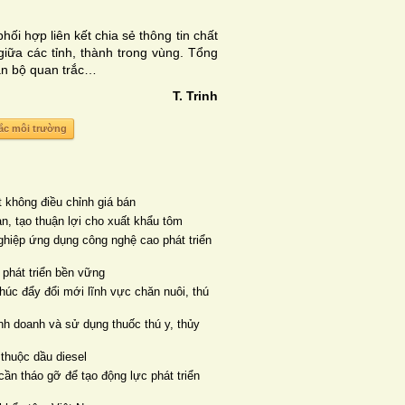
ối hợp liên kết chia sẻ thông tin chất
iữa các tỉnh, thành trong vùng. Tổng
án bộ quan trắc…
T
. Trinh
ắc môi trường
 không điều chỉnh giá bán
ản, tạo thuận lợi cho xuất khẩu tôm
ghiệp ứng dụng công nghệ cao phát triển
 phát triển bền vững
húc đẩy đổi mới lĩnh vực chăn nuôi, thú
h doanh và sử dụng thuốc thú y, thủy
thuộc dầu diesel
ần tháo gỡ để tạo động lực phát triển