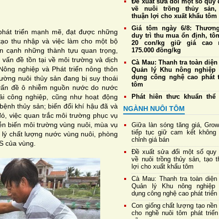
Đề xuất sửa đổi một số quy 
về nuôi trồng thủy sản,
thuận lợi cho xuất khẩu tôm
Giá tôm ngày 6/8: Thương
hát triển mạnh mẽ, đạt được những
duy trì thu mua ổn định, tô
tạo thu nhập và việc làm cho một bộ
20 con/kg giữ giá cao 
ên cạnh những thành tựu quan trọng,
175.000 đồng/kg
vấn đề tồn tại về môi trường và dịch
Cà Mau: Thanh tra toàn diện
ng nghiệp và Phát triển nông thôn
Quản lý Khu nông nghiệp
dụng công nghệ cao phát t
ờng nuôi thủy sản đang bị suy thoái
tôm
: vấn đề ô nhiễm nguồn nước do nước
hải công nghiệp, cũng như hoạt động
Phát hiện thực khuẩn thể
vB-vP-ZX1018: “Trợ thủ” 
bệnh thủy sản; biến đổi khí hậu đã và
NGÀNH NUÔI TÔM
năng chống Vibrio đa kháng
, việc quan trắc môi trường phục vụ
Cựu chiến binh Nghệ An thu
diễn biến môi trường vùng nuôi, mùa vụ
Giữa làn sóng tăng giá, Gro
gần 1,3 tỷ đồng mỗi năm
tiếp tục giữ cam kết không 
 lý chất lượng nước vùng nuôi, phòng
nuôi tôm công nghệ cao
chỉnh giá bán
TS của vùng.
Con giống chất lượng tạo
Đề xuất sửa đổi một số quy 
tảng cho nghề nuôi tôm 
về nuôi trồng thủy sản, tạo 
triển bền vững
lợi cho xuất khẩu tôm
Giá tôm nguyên liệu ngày 
Cà Mau: Thanh tra toàn diện
Doanh nghiệp duy trì thu 
Quản lý Khu nông nghiệp
mức cao nhất đạt 177.
dụng công nghệ cao phát triển
đồng/kg
Con giống chất lượng tạo nền
cho nghề nuôi tôm phát triển