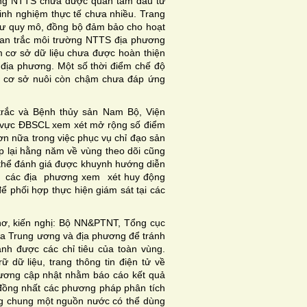
ờng NTTS chưa được quan tâm đầu tư
kinh nghiệm thực tế chưa nhiều. Trang
 tư quy mô, đồng bộ đảm bảo cho hoạt
uan trắc môi trường NTTS địa phương
m cơ sở dữ liệu chưa được hoàn thiện
 địa phương. Một số thời điểm chế độ
ý, cơ sở nuôi còn chậm chưa đáp ứng
rắc và Bệnh thủy sản Nam Bộ, Viện
u vực ĐBSCL xem xét mở rộng số điểm
hơn nữa trong việc phục vụ chỉ đạo sản
ặp lại hằng năm về vùng theo dõi cũng
có thể đánh giá được khuynh hướng diễn
ra, các địa phương xem xét huy động
để phối hợp thực hiện giám sát tại các
ơ, kiến nghị: Bộ NN&PTNT, Tổng cục
ữa Trung ương và địa phương để tránh
ánh được các chỉ tiêu của toàn vùng.
dữ liệu, trang thông tin điện tử về
hương cập nhật nhằm báo cáo kết quả
 đồng nhất các phương pháp phân tích
ng chung một nguồn nước có thể dùng