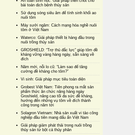
An toàn sinh học: Giải pháp then chốt cho
bài toán dịch bệnh thủy sản
Sử dụng sóng siêu âm để tính sinh khối ao
nuôi tôm
Máy sưởi ngâm: Cách mạng hóa nghề nuôi
tôm ở Việt Nam
Waterco: Giải pháp thiết bị hàng đầu trong
nuôi trồng thủy sản
GROSHIELD: “Trợ thủ đắc lực” giúp tôm đề
kháng vững vàng hàng ngày, sẵn sàng về
đích
Năm mới, nỗi lo cũ: “Làm sao để tăng
cường đề kháng cho tôm?”
Vi sinh: Giải pháp mục tiêu toàn diện
Grobest Việt Nam: Tiên phong ra mắt sản
phẩm thức ăn chức năng hàng ngày
Groshield, nâng cao tối đa sức đề kháng,
hướng đến những vụ tôm về đích thành
công trong năm tới
Solagron Vietnam: Nhà sản xuất vi tảo công
nghiệp đầu tiên mang dấu ấn Việt Nam
Giải pháp giảm phát thải trong nuôi trồng
thủy sản từ bột cá thủy phân