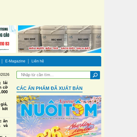
E-Magazine
Liên hệ
8/2026
 lái
m cỡ
CÁC ẤN PHẨM ĐÃ XUẤT BẢN
.000
iá,
 kết
ức ăn
a và