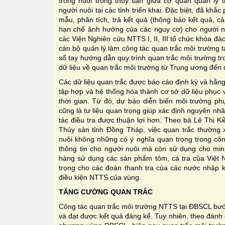
trong nuôi trồng thủy sản giữa cơ quan quản lý
người nuôi tại các tỉnh triển khai. Đặc biệt, đã khắ
mẫu, phân tích, trả kết quả (thông báo kết quả, 
hạn chế ảnh hưởng của các nguy cơ) cho người n
các Viện Nghiên cứu NTTS I, II, III tổ chức khóa đ
cán bộ quản lý làm công tác quan trắc môi trường 
sổ tay hướng dẫn quy trình quan trắc môi trường 
dữ liệu về quan trắc môi trường từ Trung ương đế
Các dữ liệu quan trắc được báo cáo định kỳ và hằn
tập hợp và hệ thống hóa thành cơ sở dữ liệu phục 
thời gian. Từ đó, dự báo diễn biến môi trường ph
cũng là tư liệu quan trọng giúp xác định nguyên nh
tác điều tra được thuận lợi hơn. Theo bà Lê Thị K
Thủy sản tỉnh Đồng Tháp, việc quan trắc thường
nuôi không những có ý nghĩa quan trọng trong côn
thông tin cho người nuôi mà còn sử dụng cho min
hàng sử dụng các sản phẩm tôm, cá tra của Việt 
trọng cho các đoàn thanh tra của các nước nhập k
điều kiện NTTS của vùng.
TĂNG CƯỜNG QUAN TRẮC
Công tác quan trắc môi trường NTTS tại ĐBSCL bướ
và đạt được kết quả đáng kể. Tuy nhiên, theo đánh