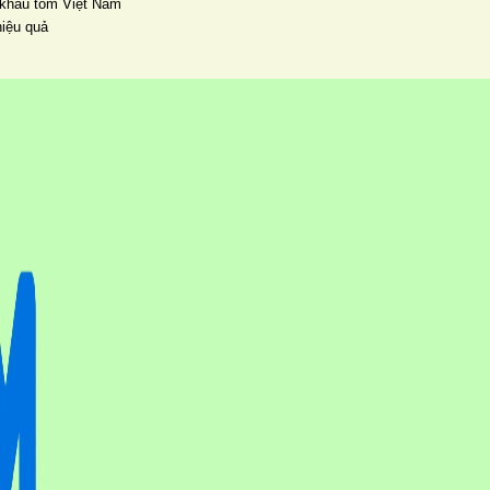
 khẩu tôm Việt Nam
hiệu quả