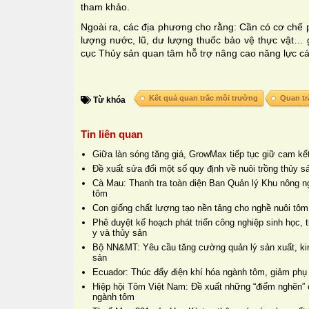
tham khảo.
Ngoài ra, các địa phương cho rằng: Cần có cơ chế ph
lượng nước, lũ, dư lượng thuốc bảo vệ thực vật… g
cục Thủy sản quan tâm hỗ trợ nâng cao năng lực c
Kết quả quan trắc môi trường
Quan tr
Từ khóa
Tin liên quan
Giữa làn sóng tăng giá, GrowMax tiếp tục giữ cam kết
Đề xuất sửa đổi một số quy định về nuôi trồng thủy s
Cà Mau: Thanh tra toàn diện Ban Quản lý Khu nông n
tôm
Con giống chất lượng tạo nền tảng cho nghề nuôi tôm
Phê duyệt kế hoạch phát triển công nghiệp sinh học, t
y và thủy sản
Bộ NN&MT: Yêu cầu tăng cường quản lý sản xuất, kin
sản
Ecuador: Thúc đẩy điện khí hóa ngành tôm, giảm phụ 
Hiệp hội Tôm Việt Nam: Đề xuất những “điểm nghẽn” c
ngành tôm