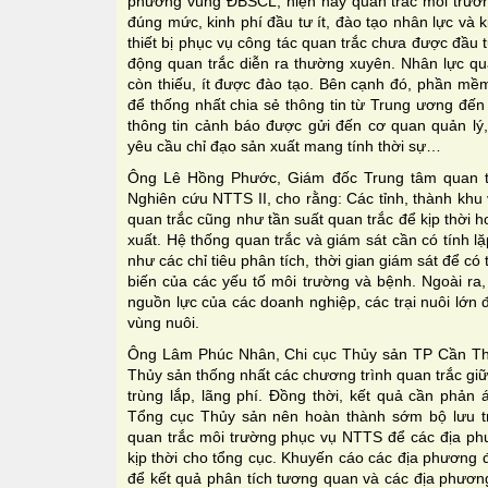
phương vùng ĐBSCL, hiện nay quan trắc môi trư
đúng mức, kinh phí đầu tư ít, đào tạo nhân lực và 
thiết bị phục vụ công tác quan trắc chưa được đầu
động quan trắc diễn ra thường xuyên. Nhân lực q
còn thiếu, ít được đào tạo. Bên cạnh đó, phần mề
để thống nhất chia sẻ thông tin từ Trung ương đến
thông tin cảnh báo được gửi đến cơ quan quản l
yêu cầu chỉ đạo sản xuất mang tính thời sự…
Ông Lê Hồng Phước, Giám đốc Trung tâm quan t
Nghiên cứu NTTS II, cho rằng: Các tỉnh, thành kh
quan trắc cũng như tần suất quan trắc để kịp thời 
xuất. Hệ thống quan trắc và giám sát cần có tính l
như các chỉ tiêu phân tích, thời gian giám sát để 
biến của các yếu tố môi trường và bệnh. Ngoài 
nguồn lực của các doanh nghiệp, các trại nuôi lớn 
vùng nuôi.
Ông Lâm Phúc Nhân, Chi cục Thủy sản TP Cần Th
Thủy sản thống nhất các chương trình quan trắc gi
trùng lắp, lãng phí. Đồng thời, kết quả cần phản 
Tổng cục Thủy sản nên hoàn thành sớm bộ lưu trữ 
quan trắc môi trường phục vụ NTTS để các địa p
kịp thời cho tổng cục. Khuyến cáo các địa phương
để kết quả phân tích tương quan và các địa phươ