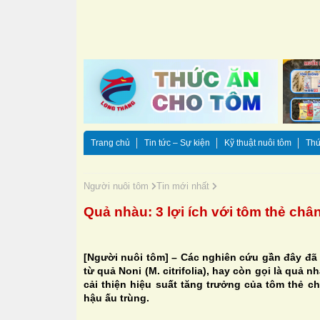
Trang chủ
Tin tức – Sự kiện
Kỹ thuật nuôi tôm
Thứ
Người nuôi tôm
Tin mới nhất
Quả nhàu: 3 lợi ích với tôm thẻ châ
[Người nuôi tôm] – Các nghiên cứu gần đây đã c
từ quả Noni
(M. citrifolia)
, hay còn gọi là quả nh
cải thiện hiệu suất tăng trưởng của tôm thẻ c
hậu ấu trùng.