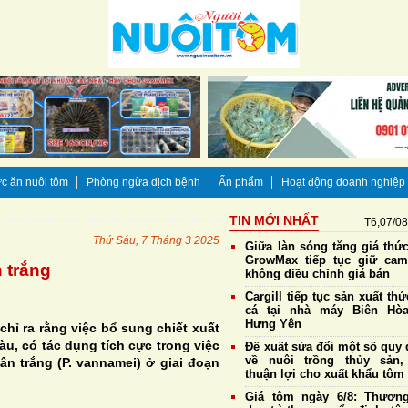
c ăn nuôi tôm
Phòng ngừa dịch bệnh
Ấn phẩm
Hoạt động doanh nghiệp
TIN MỚI NHẤT
T6,07/0
Thứ Sáu, 7 Tháng 3 2025
Giữa làn sóng tăng giá thức
GrowMax tiếp tục giữ cam
n trắng
không điều chỉnh giá bán
Cargill tiếp tục sản xuất th
cá tại nhà máy Biên Hò
Hưng Yên
hỉ ra rằng việc bổ sung chiết xuất
àu, có tác dụng tích cực trong việc
Đề xuất sửa đổi một số quy 
về nuôi trồng thủy sản,
hân trắng
(P. vannamei)
ở giai đoạn
thuận lợi cho xuất khẩu tôm
Giá tôm ngày 6/8: Thương