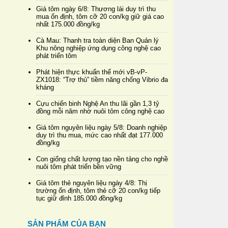
Giá tôm ngày 6/8: Thương lái duy trì thu
mua ổn định, tôm cỡ 20 con/kg giữ giá cao
nhất 175.000 đồng/kg
Cà Mau: Thanh tra toàn diện Ban Quản lý
Khu nông nghiệp ứng dụng công nghệ cao
phát triển tôm
Phát hiện thực khuẩn thể mới vB-vP-
ZX1018: “Trợ thủ” tiềm năng chống Vibrio đa
kháng
Cựu chiến binh Nghệ An thu lãi gần 1,3 tỷ
đồng mỗi năm nhờ nuôi tôm công nghệ cao
Giá tôm nguyên liệu ngày 5/8: Doanh nghiệp
duy trì thu mua, mức cao nhất đạt 177.000
đồng/kg
Con giống chất lượng tạo nền tảng cho nghề
nuôi tôm phát triển bền vững
Giá tôm thẻ nguyên liệu ngày 4/8: Thị
trường ổn định, tôm thẻ cỡ 20 con/kg tiếp
tục giữ đỉnh 185.000 đồng/kg
SẢN PHẨM CỦA BẠN