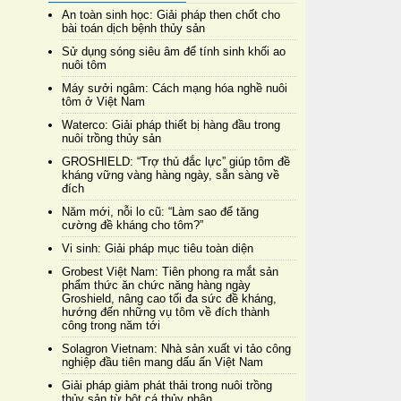
An toàn sinh học: Giải pháp then chốt cho
bài toán dịch bệnh thủy sản
Sử dụng sóng siêu âm để tính sinh khối ao
nuôi tôm
Máy sưởi ngâm: Cách mạng hóa nghề nuôi
tôm ở Việt Nam
Waterco: Giải pháp thiết bị hàng đầu trong
nuôi trồng thủy sản
GROSHIELD: “Trợ thủ đắc lực” giúp tôm đề
kháng vững vàng hàng ngày, sẵn sàng về
đích
Năm mới, nỗi lo cũ: “Làm sao để tăng
cường đề kháng cho tôm?”
Vi sinh: Giải pháp mục tiêu toàn diện
Grobest Việt Nam: Tiên phong ra mắt sản
phẩm thức ăn chức năng hàng ngày
Groshield, nâng cao tối đa sức đề kháng,
hướng đến những vụ tôm về đích thành
công trong năm tới
Solagron Vietnam: Nhà sản xuất vi tảo công
nghiệp đầu tiên mang dấu ấn Việt Nam
Giải pháp giảm phát thải trong nuôi trồng
thủy sản từ bột cá thủy phân