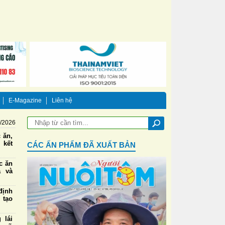
E-Magazine
Liên hệ
8/2026
 ăn,
 kết
CÁC ẤN PHẨM ĐÃ XUẤT BẢN
ức ăn
a và
định
 tạo
 lái