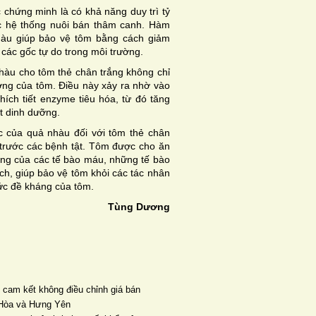
 chứng minh là có khả năng duy trì tỷ
ác hệ thống nuôi bán thâm canh. Hàm
nhàu giúp bảo vệ tôm bằng cách giảm
 các gốc tự do trong môi trường.
nhàu cho tôm thẻ chân trắng không chỉ
ưởng của tôm. Điều này xảy ra nhờ vào
hích tiết enzyme tiêu hóa, từ đó tăng
t dinh dưỡng.
ác của quả nhàu đối với tôm thẻ chân
trước các bệnh tật. Tôm được cho ăn
động của các tế bào máu, những tế bào
ch, giúp bảo vệ tôm khỏi các tác nhân
sức đề kháng của tôm.
Tùng Dương
 cam kết không điều chỉnh giá bán
n Hòa và Hưng Yên