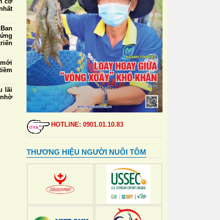
m cỡ
nhất
 Ban
 ứng
riển
 mới
tiềm
 lãi
 nhờ
 nền
phát
HOTLINE: 0901.01.10.83
5/8:
mua,
THƯƠNG HIỆU NGƯỜI NUÔI TÔM
000
ngày
 thẻ
đỉnh