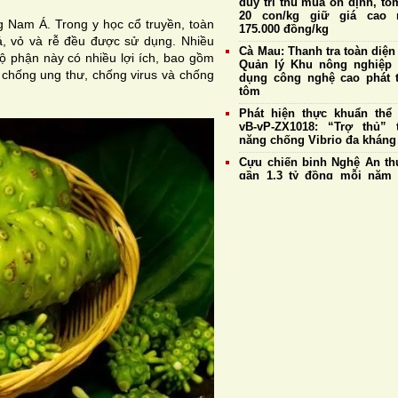
duy trì thu mua ổn định, tô
20 con/kg giữ giá cao 
g Nam Á. Trong y học cổ truyền, toàn
175.000 đồng/kg
á, vỏ và rễ đều được sử dụng. Nhiều
Cà Mau: Thanh tra toàn diện
 phận này có nhiều lợi ích, bao gồm
Quản lý Khu nông nghiệp
 chống ung thư, chống virus và chống
dụng công nghệ cao phát t
tôm
Phát hiện thực khuẩn thể
vB-vP-ZX1018: “Trợ thủ” 
năng chống Vibrio đa kháng
Cựu chiến binh Nghệ An thu
gần 1,3 tỷ đồng mỗi năm
nuôi tôm công nghệ cao
Con giống chất lượng tạo
tảng cho nghề nuôi tôm 
triển bền vững
Giá tôm nguyên liệu ngày 
Doanh nghiệp duy trì thu 
mức cao nhất đạt 177.
đồng/kg
Giá tôm thẻ nguyên liệu 
4/8: Thị trường ổn định, tôm
cỡ 20 con/kg tiếp tục giữ 
185.000 đồng/kg