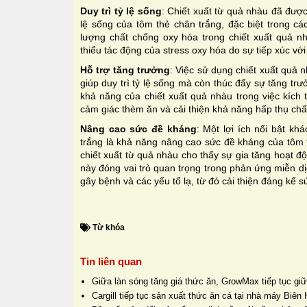
Duy trì tỷ lệ sống
:
Chiết xuất từ quả nhàu đã được
lệ sống của tôm thẻ chân trắng, đặc biệt trong c
lượng chất chống oxy hóa trong chiết xuất quả 
thiểu tác động của stress oxy hóa do sự tiếp xúc với
Hỗ trợ tăng trưởng
:
Việc sử dụng chiết xuất quả 
giúp duy trì tỷ lệ sống mà còn thúc đẩy sự tăng tr
khả năng của chiết xuất quả nhàu trong việc kích t
cảm giác thèm ăn và cải thiện khả năng hấp thụ chấ
Nâng cao sức đề kháng
:
Một lợi ích nổi bật kh
trắng là khả năng nâng cao sức đề kháng của tôm 
chiết xuất từ quả nhàu cho thấy sự gia tăng hoạt 
này đóng vai trò quan trọng trong phản ứng miễn dị
gây bệnh và các yếu tố lạ, từ đó cải thiện đáng kể 
Từ khóa
Tin liên quan
Giữa làn sóng tăng giá thức ăn, GrowMax tiếp tục giữ
Cargill tiếp tục sản xuất thức ăn cá tại nhà máy Biê