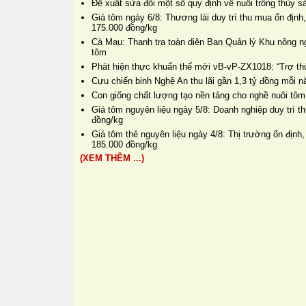
Đề xuất sửa đổi một số quy định về nuôi trồng thủy s
Giá tôm ngày 6/8: Thương lái duy trì thu mua ổn định
175.000 đồng/kg
Cà Mau: Thanh tra toàn diện Ban Quản lý Khu nông n
tôm
Phát hiện thực khuẩn thể mới vB-vP-ZX1018: “Trợ thủ
Cựu chiến binh Nghệ An thu lãi gần 1,3 tỷ đồng mỗi 
Con giống chất lượng tạo nền tảng cho nghề nuôi tôm
Giá tôm nguyên liệu ngày 5/8: Doanh nghiệp duy trì 
đồng/kg
Giá tôm thẻ nguyên liệu ngày 4/8: Thị trường ổn định,
185.000 đồng/kg
(XEM THÊM ...)