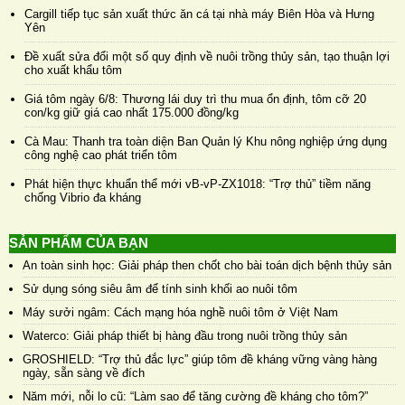
Cargill tiếp tục sản xuất thức ăn cá tại nhà máy Biên Hòa và Hưng
Yên
Đề xuất sửa đổi một số quy định về nuôi trồng thủy sản, tạo thuận lợi
cho xuất khẩu tôm
Giá tôm ngày 6/8: Thương lái duy trì thu mua ổn định, tôm cỡ 20
con/kg giữ giá cao nhất 175.000 đồng/kg
Cà Mau: Thanh tra toàn diện Ban Quản lý Khu nông nghiệp ứng dụng
công nghệ cao phát triển tôm
Phát hiện thực khuẩn thể mới vB-vP-ZX1018: “Trợ thủ” tiềm năng
chống Vibrio đa kháng
SẢN PHẨM CỦA BẠN
An toàn sinh học: Giải pháp then chốt cho bài toán dịch bệnh thủy sản
Sử dụng sóng siêu âm để tính sinh khối ao nuôi tôm
Máy sưởi ngâm: Cách mạng hóa nghề nuôi tôm ở Việt Nam
Waterco: Giải pháp thiết bị hàng đầu trong nuôi trồng thủy sản
GROSHIELD: “Trợ thủ đắc lực” giúp tôm đề kháng vững vàng hàng
ngày, sẵn sàng về đích
Năm mới, nỗi lo cũ: “Làm sao để tăng cường đề kháng cho tôm?”