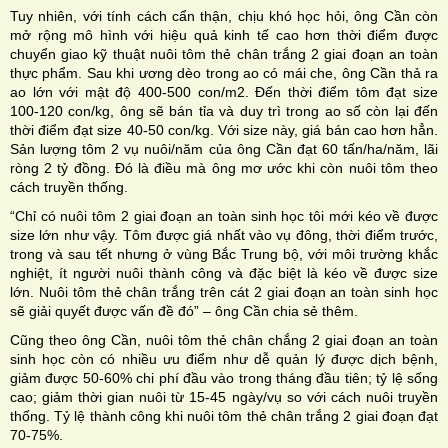
Tuy nhiên, với tính cách cẩn thận, chịu khó học hỏi, ông Cần còn
mở rộng mô hình với hiệu quả kinh tế cao hơn thời điểm được
chuyển giao kỹ thuật nuôi tôm thẻ chân trắng 2 giai đoạn an toàn
thực phẩm. Sau khi ương dèo trong ao có mái che, ông Cần thả ra
ao lớn với mật độ 400-500 con/m2. Đến thời điểm tôm đạt size
100-120 con/kg, ông sẽ bán tỉa và duy trì trong ao số còn lại đến
thời điểm đạt size 40-50 con/kg. Với size này, giá bán cao hơn hẳn.
Sản lượng tôm 2 vụ nuôi/năm của ông Cần đạt 60 tấn/ha/năm, lãi
ròng 2 tỷ đồng. Đó là điều mà ông mơ ước khi còn nuôi tôm theo
cách truyền thống.
“Chỉ có nuôi tôm 2 giai đoạn an toàn sinh học tôi mới kéo về được
size lớn như vậy. Tôm được giá nhất vào vụ đông, thời điểm trước,
trong và sau tết nhưng ở vùng Bắc Trung bộ, với môi trường khắc
nghiệt, ít người nuôi thành công và đặc biệt là kéo về được size
lớn. Nuôi tôm thẻ chân trắng trên cát 2 giai đoạn an toàn sinh học
sẽ giải quyết được vấn đề đó” – ông Cần chia sẻ thêm.
Cũng theo ông Cần, nuôi tôm thẻ chân chắng 2 giai đoạn an toàn
sinh học còn có nhiều ưu điểm như dễ quản lý được dịch bệnh,
giảm được 50-60% chi phí đầu vào trong tháng đầu tiên; tỷ lệ sống
cao; giảm thời gian nuôi từ 15-45 ngày/vụ so với cách nuôi truyền
thống. Tỷ lệ thành công khi nuôi tôm thẻ chân trắng 2 giai đoạn đạt
70-75%.