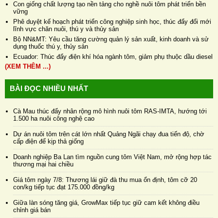
Con giống chất lượng tạo nền tảng cho nghề nuôi tôm phát triển bền
vững
Phê duyệt kế hoạch phát triển công nghiệp sinh học, thúc đẩy đổi mới
lĩnh vực chăn nuôi, thú y và thủy sản
Bộ NN&MT: Yêu cầu tăng cường quản lý sản xuất, kinh doanh và sử
dụng thuốc thú y, thủy sản
Ecuador: Thúc đẩy điện khí hóa ngành tôm, giảm phụ thuộc dầu diesel
(XEM THÊM ...)
BÀI ĐỌC NHIỀU NHẤT
Cà Mau thúc đẩy nhân rộng mô hình nuôi tôm RAS-IMTA, hướng tới
1.500 ha nuôi công nghệ cao
Dự án nuôi tôm trên cát lớn nhất Quảng Ngãi chạy đua tiến độ, chờ
cấp điện để kịp thả giống
Doanh nghiệp Ba Lan tìm nguồn cung tôm Việt Nam, mở rộng hợp tác
thương mại hai chiều
Giá tôm ngày 7/8: Thương lái giữ đà thu mua ổn định, tôm cỡ 20
con/kg tiếp tục đạt 175.000 đồng/kg
Giữa làn sóng tăng giá, GrowMax tiếp tục giữ cam kết không điều
chỉnh giá bán