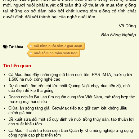
mới, người nuôi phải tuyệt đối tuân thủ kỹ thuật và mua tôm giống
tại những cơ sở đảm bảo bởi chất lượng tôm giống có tính chất
quyết định đối với thành bại của nghề nuôi tôm.
Võ Dũng
Báo Nông Nghiệp
mô hình nuôi tôm 2 giai đoạn
Từ khóa
nuôi tôm an toàn sinh học
Tin liên quan
Cà Mau thúc đẩy nhân rộng mô hình nuôi tôm RAS-IMTA, hướng tới
1.500 ha nuôi công nghệ cao
Dự án nuôi tôm trên cát lớn nhất Quảng Ngãi chạy đua tiến độ, chờ
cấp điện để kịp thả giống
Doanh nghiệp Ba Lan tìm nguồn cung tôm Việt Nam, mở rộng hợp tác
thương mại hai chiều
Giữa làn sóng tăng giá, GrowMax tiếp tục giữ cam kết không điều
chỉnh giá bán
Đề xuất sửa đổi một số quy định về nuôi trồng thủy sản, tạo thuận lợi
cho xuất khẩu tôm
Cà Mau: Thanh tra toàn diện Ban Quản lý Khu nông nghiệp ứng dụng
công nghệ cao phát triển tôm