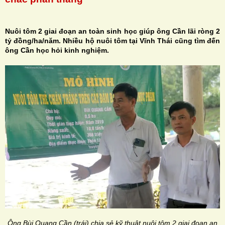
Nuôi tôm 2 giai đoạn an toàn sinh học giúp ông Cần lãi ròng 2
tỷ đồng/ha/năm. Nhiều hộ nuôi tôm tại Vĩnh Thái cũng tìm đến
ông Cần học hỏi kinh nghiệm.
H
N
Ông Bùi Quang Cần (trái) chia sẻ kỹ thuật nuôi tôm 2 giai đoạn an