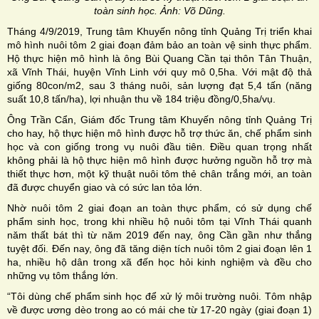
toàn sinh học. Ảnh: Võ Dũng.
Tháng 4/9/2019, Trung tâm Khuyến nông tỉnh Quảng Trị triển khai
mô hình nuôi tôm 2 giai đoạn đảm bảo an toàn vệ sinh thực phẩm.
Hộ thực hiện mô hình là ông Bùi Quang Cần tại thôn Tân Thuận,
xã Vĩnh Thái, huyện Vĩnh Linh với quy mô 0,5ha. Với mật độ thả
giống 80con/m2, sau 3 tháng nuôi, sản lượng đạt 5,4 tấn (năng
suất 10,8 tấn/ha), lợi nhuận thu về 184 triệu đồng/0,5ha/vụ.
Ông Trần Cẩn, Giám đốc Trung tâm Khuyến nông tỉnh Quảng Trị
cho hay, hộ thực hiện mô hình được hỗ trợ thức ăn, chế phẩm sinh
học và con giống trong vụ nuôi đầu tiên. Điều quan trọng nhất
không phải là hộ thực hiện mô hình được hưởng nguồn hỗ trợ mà
thiết thực hơn, một kỹ thuật nuôi tôm thẻ chân trắng mới, an toàn
đã được chuyển giao và có sức lan tỏa lớn.
Nhờ nuôi tôm 2 giai đoạn an toàn thực phẩm, có sử dụng chế
phẩm sinh học, trong khi nhiều hộ nuôi tôm tại Vĩnh Thái quanh
năm thất bát thì từ năm 2019 đến nay, ông Cần gần như thắng
tuyệt đối. Đến nay, ông đã tăng diện tích nuôi tôm 2 giai đoạn lên 1
ha, nhiều hộ dân trong xã đến học hỏi kinh nghiệm và đều cho
những vụ tôm thắng lớn.
“Tôi dùng chế phẩm sinh học để xử lý môi trường nuôi. Tôm nhập
về được ương dèo trong ao có mái che từ 17-20 ngày (giai đoạn 1)