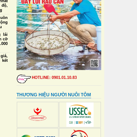
nhất
 độ,
ng
guồn
rộng
u
 lái
m cỡ
.000
iá,
 kết
ức ăn
a và
HOTLINE: 0901.01.10.83
định
 tạo
THƯƠNG HIỆU NGƯỜI NUÔI TÔM
 lái
m cỡ
nhất