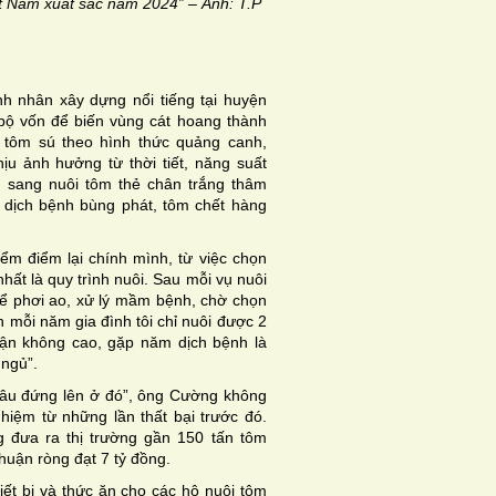
 Nam xuất sắc năm 2024” – Ảnh: T.P
h nhân xây dựng nổi tiếng tại huyện
bộ vốn để biến vùng cát hoang thành
 tôm sú theo hình thức quảng canh,
u ảnh hưởng từ thời tiết, năng suất
n sang nuôi tôm thẻ chân trắng thâm
 dịch bệnh bùng phát, tôm chết hàng
kiểm điểm lại chính mình, từ việc chọn
hất là quy trình nuôi. Sau mỗi vụ nuôi
i để phơi ao, xử lý mầm bệnh, chờ chọn
 mỗi năm gia đình tôi chỉ nuôi được 2
uận không cao, gặp năm dịch bệnh là
 ngủ”.
đâu đứng lên ở đó”, ông Cường không
ghiệm từ những lần thất bại trước đó.
g đưa ra thị trường gần 150 tấn tôm
huận ròng đạt 7 tỷ đồng.
iết bị và thức ăn cho các hộ nuôi tôm