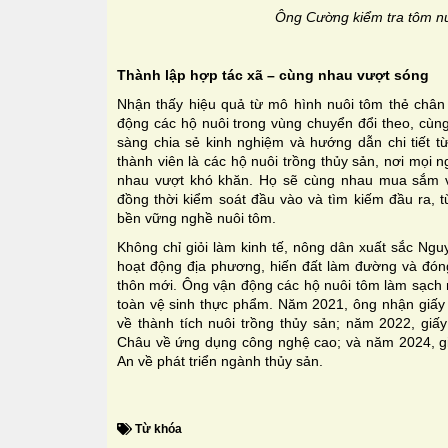
Ông Cường kiểm tra tôm nu
Thành lập hợp tác xã – cùng nhau vượt sóng
Nhận thấy hiệu quả từ mô hình nuôi tôm thẻ châ
động các hộ nuôi trong vùng chuyển đổi theo, cùn
sàng chia sẻ kinh nghiệm và hướng dẫn chi tiết t
thành viên là các hộ nuôi trồng thủy sản, nơi mọi 
nhau vượt khó khăn. Họ sẽ cùng nhau mua sắm vật
đồng thời kiểm soát đầu vào và tìm kiếm đầu ra, t
bền vững nghề nuôi tôm.
Không chỉ giỏi làm kinh tế, nông dân xuất sắc Ng
hoạt động địa phương, hiến đất làm đường và đó
thôn mới. Ông vận động các hộ nuôi tôm làm sạch 
toàn vệ sinh thực phẩm. Năm 2021, ông nhận giấ
về thành tích nuôi trồng thủy sản; năm 2022, gi
Châu về ứng dụng công nghệ cao; và năm 2024, 
An về phát triển ngành thủy sản.
Từ khóa