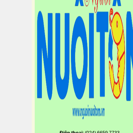
Điện thoại
: (024) 6659.7733