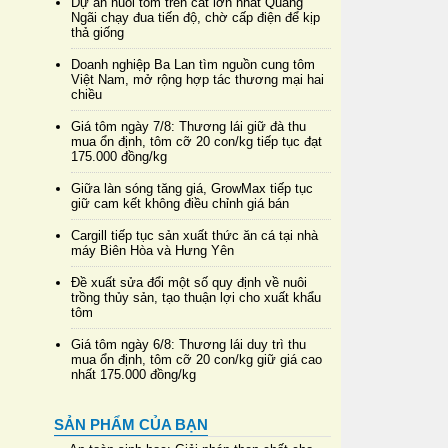
Dự án nuôi tôm trên cát lớn nhất Quảng
Ngãi chạy đua tiến độ, chờ cấp điện để kịp
thả giống
Doanh nghiệp Ba Lan tìm nguồn cung tôm
Việt Nam, mở rộng hợp tác thương mại hai
chiều
Giá tôm ngày 7/8: Thương lái giữ đà thu
mua ổn định, tôm cỡ 20 con/kg tiếp tục đạt
175.000 đồng/kg
Giữa làn sóng tăng giá, GrowMax tiếp tục
giữ cam kết không điều chỉnh giá bán
Cargill tiếp tục sản xuất thức ăn cá tại nhà
máy Biên Hòa và Hưng Yên
Đề xuất sửa đổi một số quy định về nuôi
trồng thủy sản, tạo thuận lợi cho xuất khẩu
tôm
Giá tôm ngày 6/8: Thương lái duy trì thu
mua ổn định, tôm cỡ 20 con/kg giữ giá cao
nhất 175.000 đồng/kg
SẢN PHẨM CỦA BẠN