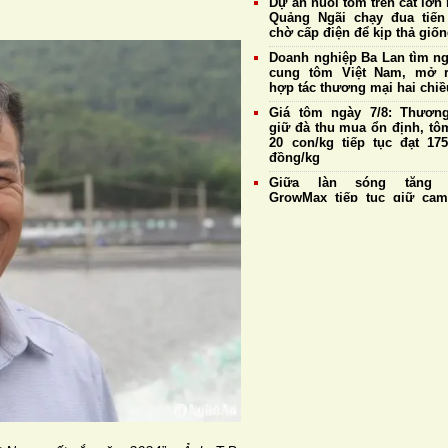
Dự án nuôi tôm trên cát lớn 
Quảng Ngãi chạy đua tiến
chờ cấp điện để kịp thả giố
Doanh nghiệp Ba Lan tìm n
cung tôm Việt Nam, mở 
hợp tác thương mại hai chiề
Giá tôm ngày 7/8: Thương
giữ đà thu mua ổn định, tô
20 con/kg tiếp tục đạt 175
đồng/kg
Giữa làn sóng tăng g
GrowMax tiếp tục giữ cam
không điều chỉnh giá bán
Cargill tiếp tục sản xuất th
cá tại nhà máy Biên Hò
Hưng Yên
Đề xuất sửa đổi một số quy 
về nuôi trồng thủy sản,
thuận lợi cho xuất khẩu tôm
Giá tôm ngày 6/8: Thương
duy trì thu mua ổn định, tô
20 con/kg giữ giá cao 
175.000 đồng/kg