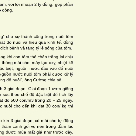
ăm, với lợi nhuận 2 tỷ đồng, góp phần
o động.
g” cho sự thành công trong nuôi tôm
t độ nuôi và hiệu quả kinh tế, đồng
 dịch bệnh và tăng tỷ lệ sống của tôm.
ong khi con tôm thẻ chân trắng lại chịu
hệ thống mái che, máy tạo oxy, nhiệt kế
Đặc biệt, nguồn nước đầu vào để nuôi
 Nguồn nước nuôi tôm phải được xử lý
ụng để nuôi”, ông Cường chia sẻ.
h 3 giai đoạn: Giai đoạn 1 ươm giống
sóc theo chế độ đặc biệt để tích lũy
ật độ 500 con/m3 trong 20 – 25 ngày,
 nuôi cho đến khi đạt 30 con/ kg thì
 kín 3 giai đoạn, có mái che tự động
ờ thâm canh gối vụ nên trong đầm lúc
ạng được mùa mất giá như trước đây.