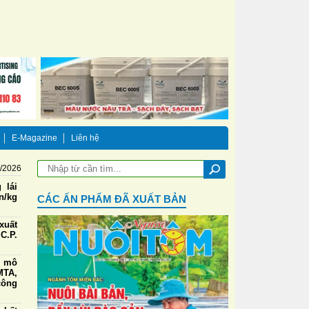
E-Magazine
Liên hệ
8/2026
 lái
n/kg
CÁC ẤN PHẨM ĐÃ XUẤT BẢN
xuất
C.P.
g mô
TA,
công