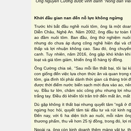
Ông Nguyễn Cường được vinh danh “Nông dân Việt
Khởi đầu gian nan đến nỗ lực không ngừng
Trước khi bắt đầu nghề nuôi tôm, ông là một doan
Diễn Châu, Nghệ An. Năm 2002, ông đầu tư toàn 
ao đầm nuôi tôm. Ban đầu, ông thử nghiệm nuôi
nhưng do chưa áp dụng công nghệ hiện đại và chị
thấp và lợi nhuận không cao. Sau đó, ông chuyể
canh. Tuy nhiên, năm 2016, ông gặp khó khăn khi
loạt và giá tôm giảm, khiến ông lỗ hàng tỷ đồng.
Ông Cường chia sẻ, “Sau mỗi lần thất bại, tôi lại 
con giống đến việc lựa chọn thức ăn và quan trọng n
tôm, gia đình tôi phải dành thời gian cả tháng trờ
được thời điểm nước biển sạch mới đưa vào ao, nên
vụ. Đầu tư lớn, chăm sóc công phu nhưng lợi nh
trắng tay. Điều đó khiến tôi trăn trở đến mất ăn, mất
Dù gặp không ít thất bại nhưng quyết tâm “ngã ở 
ngừng học hỏi, quyết tâm tái đầu tư và rút kinh n
Đến nay, với 6 ha diện tích ao nuôi, mỗi năm ôn
thương phẩm, thu về hơn 25 tỷ đồng, trong đó, lợi n
Ngoài ra, ông còn kinh doanh thêm mảng vật tư, th