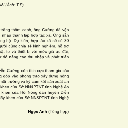
ôi (Ảnh: T.P)
n trắng thâm canh, ông Cường đã vận
g nhau thành lập hợp tác xã. Ông sẵn
ừng hộ. Dự kiến, hợp tác xã sẽ có 30
người cùng chia sẻ kinh nghiệm, hỗ trợ
 tư và thiết bị với mức giá ưu đãi,
ừ đó nâng cao thu nhập và phát triển
uyễn Cường còn tích cực tham gia các
ng góp vào phong trào xây dựng nông
môi trường và ký cam kết sản xuất an
y khen của Sở NN&PTNT tỉnh Nghệ An
ấy khen của Hội Nông dân huyện Diễn
giấy khen của Sở NN&PTNT tỉnh Nghệ
Ngọc Anh
(Tổng hợp)