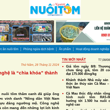
c ăn nuôi tôm
Phòng ngừa dịch bệnh
Ấn phẩm
Hoạt động doanh nghiệp
TIN MỚI NHẤT
T7,08/0
Thứ Năm, 28 Tháng 11 2024
Giá tôm ngày 8/8: Thương
chưa tăng giá, tôm 20 co
nghệ là “chìa khóa” thành
đạt 175.000 đồng/kg
Khánh thành Nhà máy sản 
thức ăn thủy sản Cà Mau – 
Việt Nam
Cà Mau thúc đẩy nhân rộn
 nuôi tôm thâm canh đã giúp ông
hình nuôi tôm RAS-IM
c vinh danh “Nông dân Việt Nam
hướng tới 1.500 ha nuôi 
 tựu đáng ngưỡng mộ. Công nghệ
nghệ cao
à còn mang đến những lợi ích kinh