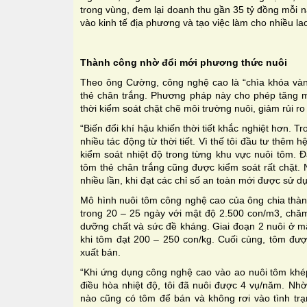
trong vùng, đem lại doanh thu gần 35 tỷ đồng mỗi n
vào kinh tế địa phương và tạo việc làm cho nhiều la
Thành công nhờ đổi mới phương thức nuôi
Theo ông Cường, công nghệ cao là “chìa khóa vàn
thẻ chân trắng. Phương pháp này cho phép tăng mậ
thời kiểm soát chặt chẽ môi trường nuôi, giảm rủi ro
“Biến đổi khí hậu khiến thời tiết khắc nghiệt hơn. Tr
nhiều tác động từ thời tiết. Vì thế tôi đầu tư thêm 
kiểm soát nhiệt độ trong từng khu vực nuôi tôm. 
tôm thẻ chân trắng cũng được kiểm soát rất chặt.
nhiều lần, khi đạt các chỉ số an toàn mới được sử d
Mô hình nuôi tôm công nghệ cao của ông chia thàn
trong 20 – 25 ngày với mật độ 2.500 con/m3, chăm 
dưỡng chất và sức đề kháng. Giai đoạn 2 nuôi ở m
khi tôm đạt 200 – 250 con/kg. Cuối cùng, tôm được
xuất bán.
“Khi ứng dụng công nghệ cao vào ao nuôi tôm khép
điều hòa nhiệt độ, tôi đã nuôi được 4 vụ/năm. Nh
nào cũng có tôm để bán và không rơi vào tình tr