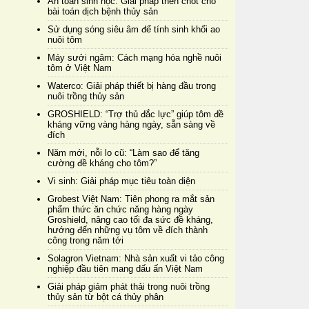
An toàn sinh học: Giải pháp then chốt cho
bài toán dịch bệnh thủy sản
Sử dụng sóng siêu âm để tính sinh khối ao
nuôi tôm
Máy sưởi ngâm: Cách mạng hóa nghề nuôi
tôm ở Việt Nam
Waterco: Giải pháp thiết bị hàng đầu trong
nuôi trồng thủy sản
GROSHIELD: “Trợ thủ đắc lực” giúp tôm đề
kháng vững vàng hàng ngày, sẵn sàng về
đích
Năm mới, nỗi lo cũ: “Làm sao để tăng
cường đề kháng cho tôm?”
Vi sinh: Giải pháp mục tiêu toàn diện
Grobest Việt Nam: Tiên phong ra mắt sản
phẩm thức ăn chức năng hàng ngày
Groshield, nâng cao tối đa sức đề kháng,
hướng đến những vụ tôm về đích thành
công trong năm tới
Solagron Vietnam: Nhà sản xuất vi tảo công
nghiệp đầu tiên mang dấu ấn Việt Nam
Giải pháp giảm phát thải trong nuôi trồng
thủy sản từ bột cá thủy phân