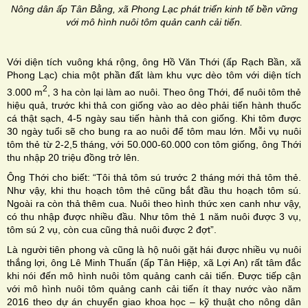
Nông dân ấp Tân Bằng, xã Phong Lạc phát triển kinh tế bền vững
với mô hình nuôi tôm quản canh cải tiến.
Với diện tích vuông khá rộng, ông Hồ Văn Thới (ấp Rạch Bần, xã
Phong Lạc) chia một phần đất làm khu vực dèo tôm với diện tích
2
3.000 m
, 3 ha còn lại làm ao nuôi. Theo ông Thới, để nuôi tôm thẻ
hiệu quả, trước khi thả con giống vào ao dèo phải tiến hành thuốc
cá thật sạch, 4-5 ngày sau tiến hành thả con giống. Khi tôm được
30 ngày tuổi sẽ cho bung ra ao nuôi để tôm mau lớn. Mỗi vụ nuôi
tôm thẻ từ 2-2,5 tháng, với 50.000-60.000 con tôm giống, ông Thới
thu nhập 20 triệu đồng trở lên.
Ông Thới cho biết: “Tôi thả tôm sú trước 2 tháng mới thả tôm thẻ.
Như vậy, khi thu hoạch tôm thẻ cũng bắt đầu thu hoạch tôm sú.
Ngoài ra còn thả thêm cua. Nuôi theo hình thức xen canh như vậy,
có thu nhập được nhiều đầu. Như tôm thẻ 1 năm nuôi được 3 vụ,
tôm sú 2 vụ, còn cua cũng thả nuôi được 2 đợt”.
Là người tiên phong và cũng là hộ nuôi gặt hái được nhiều vụ nuôi
thắng lợi, ông Lê Minh Thuấn (ấp Tân Hiệp, xã Lợi An) rất tâm đắc
khi nói đến mô hình nuôi tôm quảng canh cải tiến. Ðược tiếp cận
với mô hình nuôi tôm quảng canh cải tiến ít thay nước vào năm
2016 theo dự án chuyển giao khoa học – kỹ thuật cho nông dân