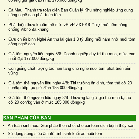
con/kg giữ giá cao nhất 175.000 đồng/kg
Cà Mau: Thanh tra toàn diện Ban Quản lý Khu nông nghiệp ứng dụng
công nghệ cao phát triển tôm
Phát hiện thực khuẩn thể mới vB-vP-ZX1018: “Trợ thủ” tiềm năng
chống Vibrio đa kháng
Cựu chiến binh Nghệ An thu lãi gần 1,3 tỷ đồng mỗi năm nhờ nuôi tôm
công nghệ cao
Giá tôm nguyên liệu ngày 5/8: Doanh nghiệp duy trì thu mua, mức cao
nhất đạt 177.000 đồng/kg
Con giống chất lượng tạo nền tảng cho nghề nuôi tôm phát triển bền
vững
Giá tôm thẻ nguyên liệu ngày 4/8: Thị trường ổn định, tôm thẻ cỡ 20
con/kg tiếp tục giữ đỉnh 185.000 đồng/kg
Giá tôm thẻ nguyên liệu ngày 3/8: Thương lái giữ giá thu mua tại ao
cỡ 20 con/kg vẫn ở mức 185.000 đồng/kg
SẢN PHẨM CỦA BẠN
An toàn sinh học: Giải pháp then chốt cho bài toán dịch bệnh thủy sản
Sử dụng sóng siêu âm để tính sinh khối ao nuôi tôm