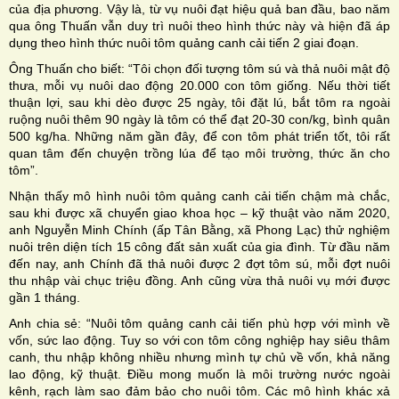
của địa phương. Vậy là, từ vụ nuôi đạt hiệu quả ban đầu, bao năm
qua ông Thuấn vẫn duy trì nuôi theo hình thức này và hiện đã áp
dụng theo hình thức nuôi tôm quảng canh cải tiến 2 giai đoạn.
Ông Thuấn cho biết: “Tôi chọn đối tượng tôm sú và thả nuôi mật độ
thưa, mỗi vụ nuôi dao động 20.000 con tôm giống. Nếu thời tiết
thuận lợi, sau khi dèo được 25 ngày, tôi đặt lú, bắt tôm ra ngoài
ruộng nuôi thêm 90 ngày là tôm có thể đạt 20-30 con/kg, bình quân
500 kg/ha. Những năm gần đây, để con tôm phát triển tốt, tôi rất
quan tâm đến chuyện trồng lúa để tạo môi trường, thức ăn cho
tôm”.
Nhận thấy mô hình nuôi tôm quảng canh cải tiến chậm mà chắc,
sau khi được xã chuyển giao khoa học – kỹ thuật vào năm 2020,
anh Nguyễn Minh Chính (ấp Tân Bằng, xã Phong Lạc) thử nghiệm
nuôi trên diện tích 15 công đất sản xuất của gia đình. Từ đầu năm
đến nay, anh Chính đã thả nuôi được 2 đợt tôm sú, mỗi đợt nuôi
thu nhập vài chục triệu đồng. Anh cũng vừa thả nuôi vụ mới được
gần 1 tháng.
Anh chia sẻ: “Nuôi tôm quảng canh cải tiến phù hợp với mình về
vốn, sức lao động. Tuy so với con tôm công nghiệp hay siêu thâm
canh, thu nhập không nhiều nhưng mình tự chủ về vốn, khả năng
lao động, kỹ thuật. Ðiều mong muốn là môi trường nước ngoài
kênh, rạch làm sao đảm bảo cho nuôi tôm. Các mô hình khác xả