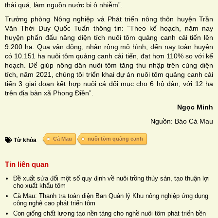
thải quá, làm nguồn nước bị ô nhiễm”.
Trưởng phòng Nông nghiệp và Phát triển nông thôn huyện Trần
Văn Thời Duy Quốc Tuấn thông tin: “Theo kế hoạch, năm nay
huyện phấn đấu nâng diện tích nuôi tôm quảng canh cải tiến lên
9.200 ha. Qua vận động, nhân rộng mô hình, đến nay toàn huyện
có 10.151 ha nuôi tôm quảng canh cải tiến, đạt hơn 110% so với kế
hoạch. Ðể giúp nông dân nuôi tôm tăng thu nhập trên cùng diện
tích, năm 2021, chúng tôi triển khai dự án nuôi tôm quảng canh cải
tiến 3 giai đoạn kết hợp nuôi cá đối mục cho 6 hộ dân, với 12 ha
trên địa bàn xã Phong Ðiền”.
Ngọc Minh
Nguồn: Báo Cà Mau
Cà Mau
nuôi tôm quảng canh
Từ khóa
Tin liên quan
Đề xuất sửa đổi một số quy định về nuôi trồng thủy sản, tạo thuận lợi
cho xuất khẩu tôm
Cà Mau: Thanh tra toàn diện Ban Quản lý Khu nông nghiệp ứng dụng
công nghệ cao phát triển tôm
Con giống chất lượng tạo nền tảng cho nghề nuôi tôm phát triển bền