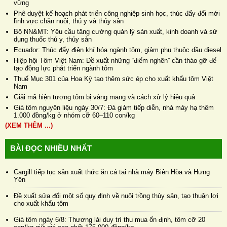
vững
Phê duyệt kế hoạch phát triển công nghiệp sinh học, thúc đẩy đổi mới
lĩnh vực chăn nuôi, thú y và thủy sản
Bộ NN&MT: Yêu cầu tăng cường quản lý sản xuất, kinh doanh và sử
dụng thuốc thú y, thủy sản
Ecuador: Thúc đẩy điện khí hóa ngành tôm, giảm phụ thuộc dầu diesel
Hiệp hội Tôm Việt Nam: Đề xuất những “điểm nghẽn” cần tháo gỡ để
tạo động lực phát triển ngành tôm
Thuế Mục 301 của Hoa Kỳ tạo thêm sức ép cho xuất khẩu tôm Việt
Nam
Giải mã hiện tượng tôm bị vàng mang và cách xử lý hiệu quả
Giá tôm nguyên liệu ngày 30/7: Đà giảm tiếp diễn, nhà máy hạ thêm
1.000 đồng/kg ở nhóm cỡ 60–110 con/kg
(XEM THÊM ...)
BÀI ĐỌC NHIỀU NHẤT
Cargill tiếp tục sản xuất thức ăn cá tại nhà máy Biên Hòa và Hưng
Yên
Đề xuất sửa đổi một số quy định về nuôi trồng thủy sản, tạo thuận lợi
cho xuất khẩu tôm
Giá tôm ngày 6/8: Thương lái duy trì thu mua ổn định, tôm cỡ 20