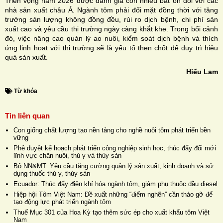
Triển vọng năm 2026 được đánh giá còn nhiều bất ổn đối với các
nhà sản xuất châu Á. Ngành tôm phải đối mặt đồng thời với tăng
trưởng sản lượng không đồng đều, rủi ro dịch bệnh, chi phí sản
xuất cao và yêu cầu thị trường ngày càng khắt khe. Trong bối cảnh
đó, việc nâng cao quản lý ao nuôi, kiểm soát dịch bệnh và thích
ứng linh hoạt với thị trường sẽ là yếu tố then chốt để duy trì hiệu
quả sản xuất.
Hiểu Lam
Từ khóa
Tin liên quan
Con giống chất lượng tạo nền tảng cho nghề nuôi tôm phát triển bền
vững
Phê duyệt kế hoạch phát triển công nghiệp sinh học, thúc đẩy đổi mới
lĩnh vực chăn nuôi, thú y và thủy sản
Bộ NN&MT: Yêu cầu tăng cường quản lý sản xuất, kinh doanh và sử
dụng thuốc thú y, thủy sản
Ecuador: Thúc đẩy điện khí hóa ngành tôm, giảm phụ thuộc dầu diesel
Hiệp hội Tôm Việt Nam: Đề xuất những “điểm nghẽn” cần tháo gỡ để
tạo động lực phát triển ngành tôm
Thuế Mục 301 của Hoa Kỳ tạo thêm sức ép cho xuất khẩu tôm Việt
Nam