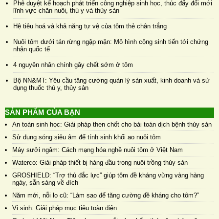
Phê duyệt kế hoạch phát triển công nghiệp sinh học, thúc đẩy đổi mới
lĩnh vực chăn nuôi, thú y và thủy sản
Hệ tiêu hoá và khả năng tự vệ của tôm thẻ chân trắng
Nuôi tôm dưới tán rừng ngập mặn: Mô hình cộng sinh tiến tới chứng
nhận quốc tế
4 nguyên nhân chính gây chết sớm ở tôm
Bộ NN&MT: Yêu cầu tăng cường quản lý sản xuất, kinh doanh và sử
dụng thuốc thú y, thủy sản
SẢN PHẨM CỦA BẠN
An toàn sinh học: Giải pháp then chốt cho bài toán dịch bệnh thủy sản
Sử dụng sóng siêu âm để tính sinh khối ao nuôi tôm
Máy sưởi ngâm: Cách mạng hóa nghề nuôi tôm ở Việt Nam
Waterco: Giải pháp thiết bị hàng đầu trong nuôi trồng thủy sản
GROSHIELD: “Trợ thủ đắc lực” giúp tôm đề kháng vững vàng hàng
ngày, sẵn sàng về đích
Năm mới, nỗi lo cũ: “Làm sao để tăng cường đề kháng cho tôm?”
Vi sinh: Giải pháp mục tiêu toàn diện