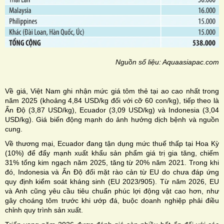
Nguồn số liệu: Aquaasiapac.com
Về giá, Việt Nam ghi nhận mức giá tôm thẻ tại ao cao nhất trong
năm 2025 (khoảng 4,84 USD/kg đối với cỡ 60 con/kg), tiếp theo là
Ấn Độ (3,87 USD/kg), Ecuador (3,09 USD/kg) và Indonesia (3,04
USD/kg). Giá biến động mạnh do ảnh hưởng dịch bệnh và nguồn
cung.
Về thương mại, Ecuador đang tận dụng mức thuế thấp tại Hoa Kỳ
(10%) để đẩy mạnh xuất khẩu sản phẩm giá trị gia tăng, chiếm
31% tổng kim ngạch năm 2025, tăng từ 20% năm 2021. Trong khi
đó, Indonesia và Ấn Độ đối mặt rào cản từ EU do chưa đáp ứng
quy định kiểm soát kháng sinh (EU 2023/905). Từ năm 2026, EU
và Anh cũng yêu cầu tiêu chuẩn phúc lợi động vật cao hơn, như
gây choáng tôm trước khi ướp đá, buộc doanh nghiệp phải điều
chỉnh quy trình sản xuất.