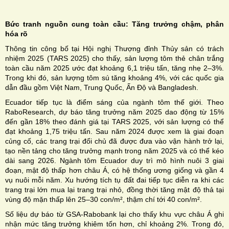
Bức tranh nguồn cung toàn cầu: Tăng trưởng chậm, phân
hóa rõ
Thông tin công bố tại Hội nghị Thượng đỉnh Thủy sản có trách
nhiệm 2025 (TARS 2025) cho thấy, sản lượng tôm thẻ chân trắng
toàn cầu năm 2025 ước đạt khoảng 6,1 triệu tấn, tăng nhẹ 2–3%.
Trong khi đó, sản lượng tôm sú tăng khoảng 4%, với các quốc gia
dẫn đầu gồm Việt Nam, Trung Quốc, Ấn Độ và Bangladesh.
Ecuador tiếp tục là điểm sáng của ngành tôm thế giới. Theo
RaboResearch, dự báo tăng trưởng năm 2025 dao động từ 15%
đến gần 18% theo đánh giá tại TARS 2025, với sản lượng có thể
đạt khoảng 1,75 triệu tấn. Sau năm 2024 được xem là giai đoạn
củng cố, các trang trại đổi chủ đã được đưa vào vận hành trở lại,
tạo nền tảng cho tăng trưởng mạnh trong năm 2025 và có thể kéo
dài sang 2026. Ngành tôm Ecuador duy trì mô hình nuôi 3 giai
đoạn, mật độ thấp hơn châu Á, có hệ thống ương giống và gần 4
vụ nuôi mỗi năm. Xu hướng tích tụ đất đai tiếp tục diễn ra khi các
trang trại lớn mua lại trang trại nhỏ, đồng thời tăng mật độ thả tại
vùng độ mặn thấp lên 25–30 con/m², thậm chí tới 40 con/m².
Số liệu dự báo từ GSA-Rabobank lại cho thấy khu vực châu Á ghi
nhận mức tăng trưởng khiêm tốn hơn, chỉ khoảng 2%. Trong đó,