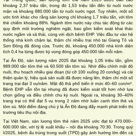
khoảng 2,37 triệu tấn, trong đó 1,53 triệu tấn đến từ nuôi nước
mặn và khoảng 880.000 tấn từ nuôi nước ngọt. Tuy nhiên, một số
ước tính khác cho rằng sản lượng chỉ khoảng 1,7 triệu tấn, với tôm
thẻ chiếm khoảng 88%. Ngành tôm nước này chịu tác động từ các
quy định môi trường nghiêm ngặt, bao gồm kiểm soát khai thác
nước ngầm và xả thải, cùng với dịch bệnh EHP. Việc đầu tư vào hệ
thống nhà kính chậm lại, thậm chí nhiều trại nhỏ tại Giang Tô và
Sơn Đông đã đóng cửa. Trước đó, khoảng 450.000 nhà kính diện
tích 0,4 ha từng được kỳ vọng đóng góp 450.000 tấn mỗi năm.
Tại Ấn Độ, sản lượng năm 2025 đạt khoảng 1,05 triệu tấn, gồm
989.000 tấn tôm thẻ và 60.500 tấn tôm sú. Nhờ điều chỉnh mật độ
nuôi, thu hoạch nhiều giai đoạn (từ cỡ 100 xuống 20 con/kg) và cải
thiện quản lý, hiệu quả sản xuất đã được nâng lên, thậm chí một số
trang trại đạt 3 vụ/năm. Mật độ thả phổ biến ở mức 40–60 con/m².
Bệnh EHP vẫn tồn tại nhưng đã được kiểm soát tốt hơn nhờ lựa
chọn giống và điều chỉnh chu kỳ nuôi. Ngoài ra, khoảng 30–40%
trang trại có thể đạt 5 vụ trong 2 năm nhờ luân canh tôm thẻ và
tôm sú. Một điểm đáng chú ý là Ấn Độ đang đẩy mạnh phát triển thị
trường tiêu thụ nội địa.
Tại Việt Nam, sản lượng tôm thẻ năm 2025 ước đạt từ 470.000–
600.000 tấn, với tỷ lệ xuất khẩu – nội địa khoảng 70:30. Trong quý
I/2025, bệnh ấu trùng trong suốt (TPD) gây ảnh hưởng lớn đến cả