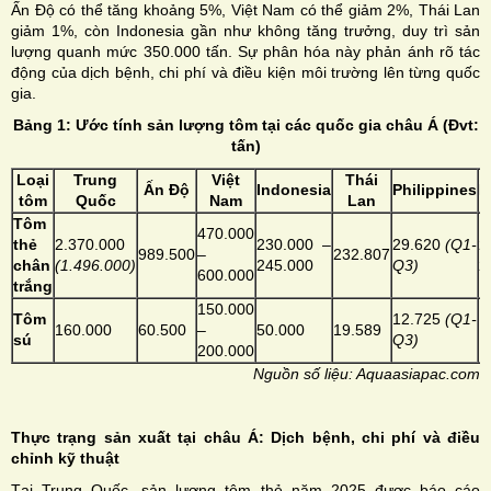
Ấn Độ có thể tăng khoảng 5%, Việt Nam có thể giảm 2%, Thái Lan
giảm 1%, còn Indonesia gần như không tăng trưởng, duy trì sản
lượng quanh mức 350.000 tấn. Sự phân hóa này phản ánh rõ tác
động của dịch bệnh, chi phí và điều kiện môi trường lên từng quốc
gia.
Bảng 1: Ước tính sản lượng tôm tại các quốc gia châu Á (Đvt:
tấn)
Loại
Trung
Việt
Thái
Ấn Độ
Indonesia
Philippines
M
tôm
Quốc
Nam
Lan
Tôm
470.000
thẻ
2.370.000
230.000 –
29.620
(Q1-
2
989.500
–
232.807
chân
(1.496.000)
245.000
Q3)
2
600.000
trắng
150.000
Tôm
12.725
(Q1-
1
160.000
60.500
–
50.000
19.589
sú
Q3)
1
200.000
Nguồn số liệu: Aquaasiapac.com
Thực trạng sản xuất tại châu Á: Dịch bệnh, chi phí và điều
chỉnh kỹ thuật
Tại Trung Quốc, sản lượng tôm thẻ năm 2025 được báo cáo