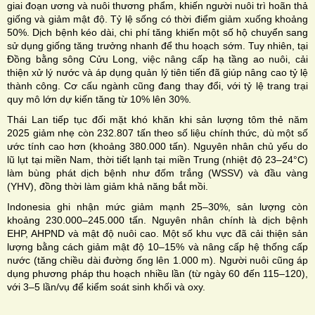
giai đoạn ương và nuôi thương phẩm, khiến người nuôi trì hoãn thả
giống và giảm mật độ. Tỷ lệ sống có thời điểm giảm xuống khoảng
50%. Dịch bệnh kéo dài, chi phí tăng khiến một số hộ chuyển sang
sử dụng giống tăng trưởng nhanh để thu hoạch sớm. Tuy nhiên, tại
Đồng bằng sông Cửu Long, việc nâng cấp hạ tầng ao nuôi, cải
thiện xử lý nước và áp dụng quản lý tiên tiến đã giúp nâng cao tỷ lệ
thành công. Cơ cấu ngành cũng đang thay đổi, với tỷ lệ trang trại
quy mô lớn dự kiến tăng từ 10% lên 30%.
Thái Lan tiếp tục đối mặt khó khăn khi sản lượng tôm thẻ năm
2025 giảm nhẹ còn 232.807 tấn theo số liệu chính thức, dù một số
ước tính cao hơn (khoảng 380.000 tấn). Nguyên nhân chủ yếu do
lũ lụt tại miền Nam, thời tiết lạnh tại miền Trung (nhiệt độ 23–24°C)
làm bùng phát dịch bệnh như đốm trắng (WSSV) và đầu vàng
(YHV), đồng thời làm giảm khả năng bắt mồi.
Indonesia ghi nhận mức giảm mạnh 25–30%, sản lượng còn
khoảng 230.000–245.000 tấn. Nguyên nhân chính là dịch bệnh
EHP, AHPND và mật độ nuôi cao. Một số khu vực đã cải thiện sản
lượng bằng cách giảm mật độ 10–15% và nâng cấp hệ thống cấp
nước (tăng chiều dài đường ống lên 1.000 m). Người nuôi cũng áp
dụng phương pháp thu hoạch nhiều lần (từ ngày 60 đến 115–120),
với 3–5 lần/vụ để kiểm soát sinh khối và oxy.