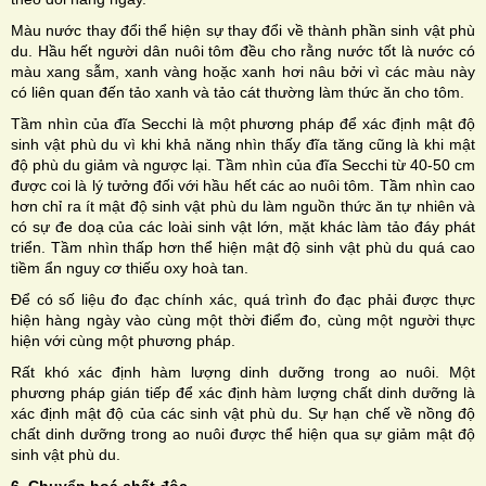
Màu nước thay đổi thể hiện sự thay đổi về thành phần sinh vật phù
du. Hầu hết người dân nuôi tôm đều cho rằng nước tốt là nước có
màu xang sẫm, xanh vàng hoặc xanh hơi nâu bởi vì các màu này
có liên quan đến tảo xanh và tảo cát thường làm thức ăn cho tôm.
Tầm nhìn của đĩa Secchi là một phương pháp để xác định mật độ
sinh vật phù du vì khi khả năng nhìn thấy đĩa tăng cũng là khi mật
độ phù du giảm và ngược lại. Tầm nhìn của đĩa Secchi từ 40-50 cm
được coi là lý tưởng đối với hầu hết các ao nuôi tôm. Tầm nhìn cao
hơn chỉ ra ít mật độ sinh vật phù du làm nguồn thức ăn tự nhiên và
có sự đe doạ của các loài sinh vật lớn, mặt khác làm tảo đáy phát
triển. Tầm nhìn thấp hơn thể hiện mật độ sinh vật phù du quá cao
tiềm ẩn nguy cơ thiếu oxy hoà tan.
Để có số liệu đo đạc chính xác, quá trình đo đạc phải được thực
hiện hàng ngày vào cùng một thời điểm đo, cùng một người thực
hiện với cùng một phương pháp.
Rất khó xác định hàm lượng dinh dưỡng trong ao nuôi. Một
phương pháp gián tiếp để xác định hàm lượng chất dinh dưỡng là
xác định mật độ của các sinh vật phù du. Sự hạn chế về nồng độ
chất dinh dưỡng trong ao nuôi được thể hiện qua sự giảm mật độ
sinh vật phù du.
6. Chuyển hoá chất độc