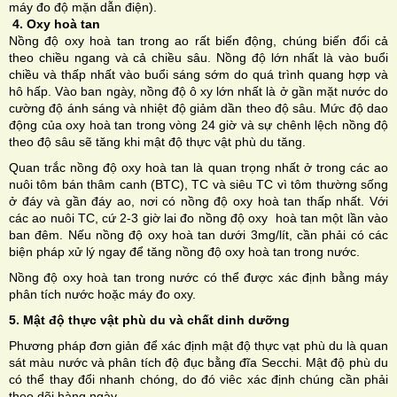
máy đo độ mặn dẫn điện).
4. Oxy hoà tan
Nồng độ oxy hoà tan trong ao rất biến động, chúng biến đổi cả
theo chiều ngang và cả chiều sâu. Nồng độ lớn nhất là vào buổi
chiều và thấp nhất vào buổi sáng sớm do quá trình quang hợp và
hô hấp. Vào ban ngày, nồng độ ô xy lớn nhất là ở gần mặt nước do
cường độ ánh sáng và nhiệt độ giảm dần theo độ sâu. Mức độ dao
động của oxy hoà tan trong vòng 24 giờ và sự chênh lệch nồng độ
theo độ sâu sẽ tăng khi mật độ thực vật phù du tăng.
Quan trắc nồng độ oxy hoà tan là quan trọng nhất ở trong các ao
nuôi tôm bán thâm canh (BTC), TC và siêu TC vì tôm thường sống
ở đáy và gần đáy ao, nơi có nồng độ oxy hoà tan thấp nhất. Với
các ao nuôi TC, cứ 2-3 giờ lai đo nồng độ oxy hoà tan một lần vào
ban đêm. Nếu nồng độ oxy hoà tan dưới 3mg/lít, cần phải có các
biện pháp xử lý ngay để tăng nồng độ oxy hoà tan trong nước.
Nồng độ oxy hoà tan trong nước có thể được xác định bằng máy
phân tích nước hoặc máy đo oxy.
5. Mật độ thực vật phù du và chất dinh dưỡng
Phương pháp đơn giản để xác định mật độ thực vạt phù du là quan
sát màu nước và phân tích độ đục bằng đĩa Secchi. Mật độ phù du
có thể thay đổi nhanh chóng, do đó viêc xác định chúng cần phải
theo dõi hàng ngày.