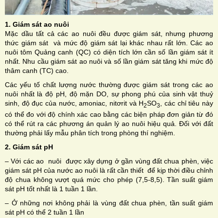
1. Giám sát ao nuôi
Mặc dầu tất cả các ao nuôi đều được giám sát, nhưng phương
thức giám sát và mức độ giám sát lại khác nhau rất lớn. Các ao
nuôi tôm Quảng canh (QC) có diện tích lớn cần số lần giám sát ít
nhất. Nhu cầu giám sát ao nuôi và số lần giám sát tăng khi mức độ
thâm canh (TC) cao.
Các yếu tố chất lượng nước thường được giám sát trong các ao
nuôi nhất là độ pH, độ mặn DO, sự phong phú của sinh vật thuỷ
sinh, độ đục của nước, amoniac, nitơrit và H
SO
, các chỉ tiêu này
2
3
có thể đo với độ chính xác cao bằng các biện pháp đơn giản từ đó
có thể rút ra các phương án quản lý ao nuôi hiệu quả. Đối với đất
thường phải lấy mẫu phân tích trong phòng thí nghiệm.
2. Giám sát pH
– Với các ao nuôi được xây dựng ở gần vùng đất chua phèn, việc
giám sát pH của nước ao nuôi là rất cần thiết để kịp thời điều chỉnh
độ chua không vượt quá mức cho phép (7,5-8,5). Tần suất giám
sát pH tốt nhất là 1 tuần 1 lần.
– Ở những nơi không phải là vùng đất chua phèn, tần suất giám
sát pH có thể 2 tuần 1 lần