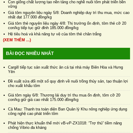
Con giống chất lượng tạo nền tảng cho nghề nuôi tôm phát triển bền
vững
Giá tôm nguyên liệu ngày 5/8: Doanh nghiệp duy trì thu mua, mức cao
nhất đạt 177.000 đồng/kg
Giá tôm thẻ nguyên liệu ngày 4/8: Thị trường ổn định, tôm thẻ cỡ 20
con/kg tiếp tục giữ đỉnh 185.000 đồng/kg
Hệ tiêu hoá và khả năng tự vệ của tôm thẻ chân trắng
(XEM THÊM ...)
BÀI ĐỌC NHIỀU NHẤT
Cargill tiếp tục sản xuất thức ăn cá tại nhà máy Biên Hòa và Hưng
Yên
Đề xuất sửa đổi một số quy định về nuôi trồng thủy sản, tạo thuận lợi
cho xuất khẩu tôm
Giá tôm ngày 6/8: Thương lái duy trì thu mua ổn định, tôm cỡ 20
con/kg giữ giá cao nhất 175.000 đồng/kg
Cà Mau: Thanh tra toàn diện Ban Quản lý Khu nông nghiệp ứng dụng
công nghệ cao phát triển tôm
Phát hiện thực khuẩn thể mới vB-vP-ZX1018: “Trợ thủ” tiềm năng
chống Vibrio đa kháng