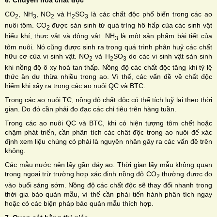
CO
, NH
, NO
và H
SO
là các chất độc phổ biến trong các ao
2
3
2
2
3
nuôi tôm. CO
được sản sinh từ quá trìng hô hấp của các sinh vật
2
hiếu khí, thực vật và động vật. NH
là một sản phẩm bài tiết của
3
tôm nuôi. Nó cũng được sinh ra trong quá trình phân huỷ các chất
hữu cơ của vi sinh vật. NO
và H
SO
do các vi sinh vật sản sinh
2
2
3
khi nồng độ ô xy hoà tan thấp. Nồng độ các chất độc tăng khi tỷ lệ
thức ăn dư thừa nhiều trong ao. Vì thế, các vấn đề về chất độc
hiếm khi xẩy ra trong các ao nuôi QC và BTC.
Trong các ao nuôi TC, nồng độ chất độc có thể tích luỹ lại theo thời
gian. Do đó cần phải đo đạc các chỉ tiêu trên hàng tuần.
Trong các ao nuôi QC và BTC, khi có hiện tượng tôm chết hoặc
chậm phát triển, cần phân tích các chât độc trong ao nuôi để xác
định xem liệu chúng có phải là nguyên nhân gây ra các vấn đề trên
không.
Các mẫu nước nên lấy gần đáy ao. Thời gian lấy mẫu không quan
trọng ngoại trừ trường hợp xác định nồng độ CO
thường được đo
2
vào buổi sáng sớm. Nồng độ các chất độc sẽ thay đổi nhanh trong
thời gia bảo quản mẫu, vì thế cần phải tiến hành phân tích ngay
hoặc có các biện pháp bảo quản mẫu thích hợp.