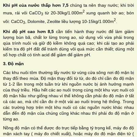
Khi pH của nước thấp hơn 7,5
chúng ta nên thay nước; khi trời
2
mưa, rải vôi CaCO
từ 20-30kg/1.000m
xung quanh bờ ao; bón
3
2
vôi: CaCO
, Dolomite, Zeolite liều lượng 10-15kg/1.000m
.
3
Khi độ pH cao hơn 8,5
cần tiến hành thay nước để làm giảm
lượng bùn bã, chất lơ lửng trong ao, sử dụng vôi vừa phải trong
qúa trình nuôi và giữ độ kiềm không quá cao; khi cải tạo ao phải
kiểm tra độ pH đất để tránh dùng vôi quá mức cần thiết; dùng một
số hợp chất có tính acid để giảm để giảm pH.
3. Độ mặn
Các khu nuôi tôm thường lấy nước từ vùng cửa sông nơi độ mặn bị
thay đổi theo mùa. Độ mặn thay đổi từ từ, do đó chỉ cần đo độ mặn
từ 1-2 lần trong một tuần trừ khi nguồn nước bị ảnh hưởng mạnh
của thuỷ triều. Hầu hết các ao nuôi trong cùng một khu vực nuôi có
độ mặn hầu như giống nhau vì thế không cần phải đo độ mặn ở tất
cả các ao, mà chỉ cần đo ở một vài ao nuôi trong hệ thống. Trong
các trường hợp trên một khu nuôi có các nguồn nước khác nhau
dẫn đến độ mặn của chúng cũng khác nhau thì phải đo độ mặn ở
từng ao.
Nồng độ mặn có thể được đo trực tiếp bằng tỷ trọng kế, máy đo độ
mặn xách tay ( máy đo chiết xuất), hoặc máy đo độ mặn điện tử (