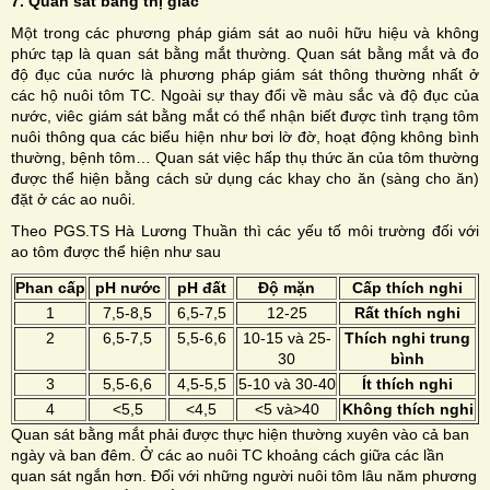
7. Quan sát bằng thị giác
Một trong các phương pháp giám sát ao nuôi hữu hiệu và không
phức tạp là quan sát bằng mắt thường. Quan sát bằng mắt và đo
độ đục của nước là phương pháp giám sát thông thường nhất ở
các hộ nuôi tôm TC. Ngoài sự thay đổi về màu sắc và độ đục của
nước, viêc giám sát bằng mắt có thể nhận biết được tình trạng tôm
nuôi thông qua các biểu hiện như bơi lờ đờ, hoạt động không bình
thường, bệnh tôm… Quan sát việc hấp thụ thức ăn của tôm thường
được thể hiện bằng cách sử dụng các khay cho ăn (sàng cho ăn)
đặt ở các ao nuôi.
Theo PGS.TS Hà Lương Thuần thì các yếu tố môi trường đối với
ao tôm được thể hiện như sau
Phan cấp
pH nước
pH đất
Độ mặn
Cấp thích nghi
1
7,5-8,5
6,5-7,5
12-25
Rất thích nghi
2
6,5-7,5
5,5-6,6
10-15 và 25-
Thích nghi trung
30
bình
3
5,5-6,6
4,5-5,5
5-10 và 30-40
Ít thích nghi
4
<5,5
<4,5
<5 và>40
Không thích nghi
Quan sát bằng mắt phải được thực hiện thường xuyên vào cả ban
ngày và ban đêm. Ở các ao nuôi TC khoảng cách giữa các lần
quan sát ngắn hơn. Đối với những người nuôi tôm lâu năm phương