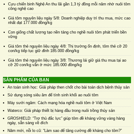
Cựu chiến binh Nghệ An thu lãi gần 1,3 tỷ đồng mỗi năm nhờ nuôi tôm
công nghệ cao
Giá tôm nguyên liệu ngày 5/8: Doanh nghiệp duy trì thu mua, mức cao
nhất đạt 177.000 đồng/kg
Con giống chất lượng tạo nền tảng cho nghề nuôi tôm phát triển bền
vững
Giá tôm thẻ nguyên liệu ngày 4/8: Thị trường ổn định, tôm thẻ cỡ 20
con/kg tiếp tục giữ đỉnh 185.000 đồng/kg
Giá tôm thẻ nguyên liệu ngày 3/8: Thương lái giữ giá thu mua tại ao
cỡ 20 con/kg vẫn ở mức 185.000 đồng/kg
SẢN PHẨM CỦA BẠN
An toàn sinh học: Giải pháp then chốt cho bài toán dịch bệnh thủy sản
Sử dụng sóng siêu âm để tính sinh khối ao nuôi tôm
Máy sưởi ngâm: Cách mạng hóa nghề nuôi tôm ở Việt Nam
Waterco: Giải pháp thiết bị hàng đầu trong nuôi trồng thủy sản
GROSHIELD: “Trợ thủ đắc lực” giúp tôm đề kháng vững vàng hàng
ngày, sẵn sàng về đích
Năm mới, nỗi lo cũ: “Làm sao để tăng cường đề kháng cho tôm?”