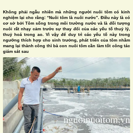
Không phải ngẫu nhiên mà những người nuôi tôm có kinh
nghiệm lại cho rằng: “Nuôi tôm là nuôi nước”. Điều này là có
cơ sở bởi Tôm sống trong môi trường nước và là đối tượng
nuôi rất nhạy cảm trước sự thay đổi của các yếu tố thuỷ lý,
thuỷ hoá trong ao. Vì vậy để duy trì các yếu tố này trong
H
ngưỡng thích hợp cho sinh trưởng, phát triển của tôm nhằm
mang lại thành công thì bà con nuôi tôm cần làm tốt công tác
N
giám sát sau