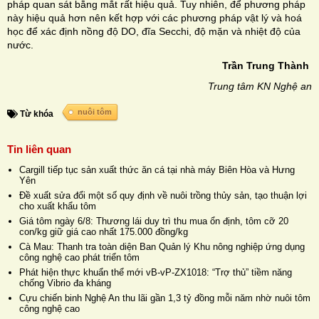
pháp quan sát bằng mắt rất hiệu quả. Tuy nhiên, để phương pháp
này hiệu quả hơn nên kết hợp với các phương pháp vật lý và hoá
học để xác định nồng độ DO, đĩa Secchi, độ mặn và nhiệt độ của
nước.
Trần Trung Thành
Trung tâm KN Nghệ an
nuôi tôm
Từ khóa
Tin liên quan
Cargill tiếp tục sản xuất thức ăn cá tại nhà máy Biên Hòa và Hưng
Yên
Đề xuất sửa đổi một số quy định về nuôi trồng thủy sản, tạo thuận lợi
cho xuất khẩu tôm
Giá tôm ngày 6/8: Thương lái duy trì thu mua ổn định, tôm cỡ 20
con/kg giữ giá cao nhất 175.000 đồng/kg
Cà Mau: Thanh tra toàn diện Ban Quản lý Khu nông nghiệp ứng dụng
công nghệ cao phát triển tôm
Phát hiện thực khuẩn thể mới vB-vP-ZX1018: “Trợ thủ” tiềm năng
chống Vibrio đa kháng
Cựu chiến binh Nghệ An thu lãi gần 1,3 tỷ đồng mỗi năm nhờ nuôi tôm
công nghệ cao