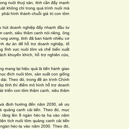
rong nuôi thuỷ sản, tỉnh cần đẩy mạnh
uật không chỉ trong quá trình nuôi mà
 phải hình thành chuỗi giá trị con tôm
hu hút doanh nghiệp đẩy nhạnh đầu tư
m canh, siêu thâm canh nói riêng, ông
rung ương, tỉnh đã ban hành nhiều cơ
ình dự án để hỗ trợ doanh nghiệp, tổ
g lĩnh vực nuôi tôm và chế biến xuất
ách khuyến khích, hỗ trợ nghiên cứu,
ng mang lại hiệu quả là tiến hành giao
ục đích nuôi tôm, sản xuất con giống
dài. Theo đó, trong đề án trình Chính
ép tỉnh thí điểm mô hình hỗ trợ doanh
hát triển con tôm thâm canh, siêu thâm
5 và định hướng đến năm 2030, sẽ ưu
và quảng canh cải tiến. Theo đó, mục
sẽ tăng lên 8 ngàn héc-ta ha vào năm
ện tích nuôi tôm quảng canh cải tiến
 ngàn héc-ta vào năm 2030. Theo đó,