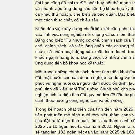
đại học cũng đã chỉ ra: Để phát huy hết thế mạnh t
và nhanh việc ứng dụng các tiến bộ khoa học kỹ th
cả khâu thu hoạch, chế biến và bảo quản. Đặc biệt,
một cách thực chất, có chiều sâu.
Nhắc đến việc xây dựng chuỗi liến kết cũng như t
vào lĩnh vực nông nghiệp nói chung và con tôm thâ
Bằng cho biết: “Từ những cơ chế, chính sách của T
chế, chính sách, cả việc lồng ghép các chương tr
chức, cá nhân hoạt động sản xuất, kinh doanh tron
khẩu ngành hàng tôm. Đồng thời, có nhiều chính s
ứng dụng tiến bộ khoa học kỹ thuật”.
Một trong những chính sách được tỉnh triển khai đa
đất, mặt nước cho các doanh nghiệp sử dụng vào m
phục vụ nghề nuôi của người dân được ổn định, lâu 
phủ, tỉnh đã kiến nghị Thủ tướng Chính phủ cho ph
nghiệp tích tụ diện tích đất quy mô lớn để đầu tư p
canh theo hướng công nghệ cao và bền vững.
Trong kế hoạch phát triển của tỉnh đến năm 202
tiên phát triển mô hình nuôi tôm siêu thâm canh 
tiêu đặt ra là diện tích nuôi tôm siêu thâm canh 
2025 và 10 ngàn héc-ta vào năm 2030. Ngoài ra, di
sẽ tăng lên 182 ngàn héc-ta vào năm 2025 và 188