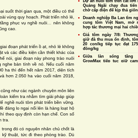
Dự án nuôi tôm trên cát lớn 
Quảng Ngãi chạy đua tiến
chờ cấp điện để kịp thả giố
ại suốt thời gian qua, một điều có thể
ài vùng quy hoạch. Phát triển nhỏ lẻ,
Doanh nghiệp Ba Lan tìm n
cung tôm Việt Nam, mở 
 hạ tầng phục vụ nghề nuôi… nên không
hợp tác thương mại hai chiề
cũng cao.
Giá tôm ngày 7/8: Thương
giữ đà thu mua ổn định, tô
20 con/kg tiếp tục đạt 175
iai đoạn phát triển ồ ạt, nhỏ lẻ không
đồng/kg
ật và các điều kiện cần thiết khác của
Giữa làn sóng tăng g
hể nói, giai đoạn này phong trào nuôi
GrowMax tiếp tục giữ cam
g nghe bàn tính về nó. Nếu cuối năm
không điều chỉnh giá bán
00 ha thì đến hết năm 2017, diện tích
Cargill tiếp tục sản xuất th
a và hơn 2.050 ha vào cuối năm 2018,
cá tại nhà máy Biên Hò
Hưng Yên
Đề xuất sửa đổi một số quy 
nh cũng như các ngành chuyên môn liên
về nuôi trồng thủy sản,
 đoàn kiểm tra nhằm tìm giải pháp giúp
thuận lợi cho xuất khẩu tôm
để nghề nuôi tôm phát triển bền vững.
Giá tôm ngày 6/8: Thương
ề đáng lo ngại nổi lên là hàng loạt hộ
duy trì thu mua ổn định, tô
chí theo quy định còn hạn chế. Con số
20 con/kg giữ giá cao 
 tra.
175.000 đồng/kg
 trong đó có nguyên nhân chủ chốt là
ộ kỹ thuật, tức đi theo phòng trào. Dù