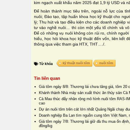
kim ngạch xuất khẩu năm 2025 đạt 1,9 tỷ USD và n
Để hoàn thành mục tiêu trên, ngoài nỗ lực của tỉ
nuôi; Đào tạo, tập huấn khoa học kỹ thuật cho ngư
lý; Thu hút và tạo điều kiện cho các doanh nghiệp 
tư vào nghề nuôi… thì còn một yếu tố chính và vô
Để có những vụ nuôi không còn rủi ro, chính người
hiểu, học hỏi khoa học kỹ thuật đến vốn, liên kết
thông qua việc tham gia HTX, THT…./.
kỹ thuật nuôi tôm
nuôi tôm
Từ khóa
Tin liên quan
Giá tôm ngày 8/8: Thương lái chưa tăng giá, tôm 20 
Khánh thành Nhà máy sản xuất thức ăn thủy sản Cà 
Cà Mau thúc đẩy nhân rộng mô hình nuôi tôm RAS-IM
cao
Dự án nuôi tôm trên cát lớn nhất Quảng Ngãi chạy đua
Doanh nghiệp Ba Lan tìm nguồn cung tôm Việt Nam, 
Giá tôm ngày 7/8: Thương lái giữ đà thu mua ổn định,
đồng/kg