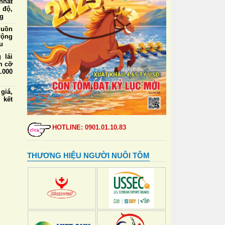
nhất
 độ,
ng
guồn
rộng
u
 lái
m cỡ
.000
iá,
 kết
ức ăn
a và
HOTLINE: 0901.01.10.83
định
 tạo
THƯƠNG HIỆU NGƯỜI NUÔI TÔM
 lái
m cỡ
nhất