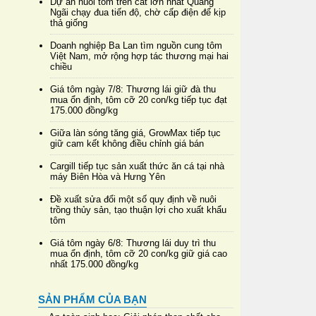
Dự án nuôi tôm trên cát lớn nhất Quảng
Ngãi chạy đua tiến độ, chờ cấp điện để kịp
thả giống
Doanh nghiệp Ba Lan tìm nguồn cung tôm
Việt Nam, mở rộng hợp tác thương mại hai
chiều
Giá tôm ngày 7/8: Thương lái giữ đà thu
mua ổn định, tôm cỡ 20 con/kg tiếp tục đạt
175.000 đồng/kg
Giữa làn sóng tăng giá, GrowMax tiếp tục
giữ cam kết không điều chỉnh giá bán
Cargill tiếp tục sản xuất thức ăn cá tại nhà
máy Biên Hòa và Hưng Yên
Đề xuất sửa đổi một số quy định về nuôi
trồng thủy sản, tạo thuận lợi cho xuất khẩu
tôm
Giá tôm ngày 6/8: Thương lái duy trì thu
mua ổn định, tôm cỡ 20 con/kg giữ giá cao
nhất 175.000 đồng/kg
SẢN PHẨM CỦA BẠN