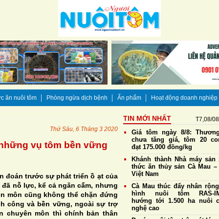
c ăn nuôi tôm
Phòng ngừa dịch bệnh
Ấn phẩm
Hoạt động doanh nghiệp
TIN MỚI NHẤT
T7,08/0
Thứ Sáu, 6 Tháng 3 2020
Giá tôm ngày 8/8: Thương
chưa tăng giá, tôm 20 co
 những vụ tôm bền vững
đạt 175.000 đồng/kg
Khánh thành Nhà máy sản 
thức ăn thủy sản Cà Mau – 
Việt Nam
n đoán trước sự phát triển ồ ạt của
à đã nỗ lực, kể cả ngăn cấm, nhưng
Cà Mau thúc đẩy nhân rộn
hình nuôi tôm RAS-IM
ên môn cũng không thể chặn đứng
hướng tới 1.500 ha nuôi 
nh công và bền vững, ngoài sự trợ
nghệ cao
n chuyên môn thì chính bản thân