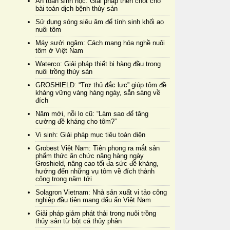
An toàn sinh học: Giải pháp then chốt cho
bài toán dịch bệnh thủy sản
Sử dụng sóng siêu âm để tính sinh khối ao
nuôi tôm
Máy sưởi ngâm: Cách mạng hóa nghề nuôi
tôm ở Việt Nam
Waterco: Giải pháp thiết bị hàng đầu trong
nuôi trồng thủy sản
GROSHIELD: “Trợ thủ đắc lực” giúp tôm đề
kháng vững vàng hàng ngày, sẵn sàng về
đích
Năm mới, nỗi lo cũ: “Làm sao để tăng
cường đề kháng cho tôm?”
Vi sinh: Giải pháp mục tiêu toàn diện
Grobest Việt Nam: Tiên phong ra mắt sản
phẩm thức ăn chức năng hàng ngày
Groshield, nâng cao tối đa sức đề kháng,
hướng đến những vụ tôm về đích thành
công trong năm tới
Solagron Vietnam: Nhà sản xuất vi tảo công
nghiệp đầu tiên mang dấu ấn Việt Nam
Giải pháp giảm phát thải trong nuôi trồng
thủy sản từ bột cá thủy phân