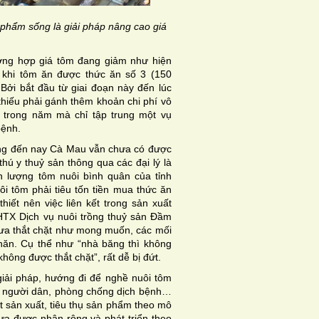
 phẩm sống là giải pháp nâng cao giá
ường hợp giá tôm đang giảm như hiện
n khi tôm ăn được thức ăn số 3 (150
Bởi bắt đầu từ giai đoạn này đến lúc
 thiếu phải gánh thêm khoản chi phí vô
ụ trong năm mà chỉ tập trung một vụ
bệnh.
hưng đến nay Cà Mau vẫn chưa có được
thú y thuỷ sản thông qua các đại lý là
 lượng tôm nuôi bình quân của tỉnh
i tôm phải tiêu tốn tiền mua thức ăn
hiết nên việc liên kết trong sản xuất
HTX Dịch vụ nuôi trồng thuỷ sản Đầm
chưa thắt chặt như mong muốn, các mối
khăn. Cụ thể như “nhà băng thì không
ông được thắt chặt”, rất dễ bị đứt.
 giải pháp, hướng đi để nghề nuôi tôm
ho người dân, phòng chống dịch bệnh…
ết sản xuất, tiêu thụ sản phẩm theo mô
hưa được nhân rộng và phát triển theo