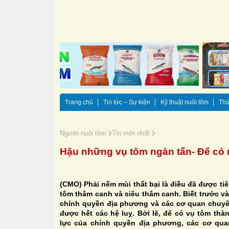
Trang chủ
Tin tức – Sự kiện
Kỹ thuật nuôi tôm
Thứ
Người nuôi tôm
Tin mới nhất
Hậu những vụ tôm ngàn tấn- ​Để có
(CMO) Phải nếm mùi thất bại là điều đã được tiê
tôm thâm canh và siêu thâm canh. Biết trước v
chính quyền địa phương và các cơ quan chuy
được hết các hệ luỵ. Bởi lẽ, để có vụ tôm thà
lực của chính quyền địa phương, các cơ qua