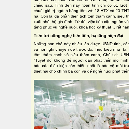
chiều sâu. Tính đến nay, toàn tỉnh chỉ có 61 lượt
chuỗi giá trị ngành hàng tôm với 18 HTX và 20 THT
ha. Còn lại đa phần diện tích tôm thâm canh, siêu
xuất nhỏ, hộ gia đình. Từ đó, việc tiếp cận nguồn vố
tầng phục vụ nghề nuôi, khoa học kỹ thuật… rất hạn
Tiến tới công nghệ tiên tiến, hạ tầng hiện đại
Những hạn chế này nhiều lần được UBND tỉnh, các 
và hội nghị chuyên đề trước đó. Tiêu biểu như, tại
tôm thâm canh và siêu thâm canh, Chủ tịch UBN
“Tuyệt đối không để người dân phát triển mô hì
bảo các điều kiện cần thiết, nhất là bảo vệ môi tr
thiệt hại cho chính bà con và để nghề nuôi phát triể