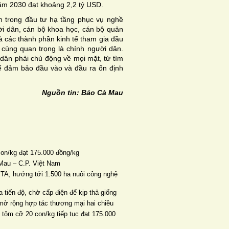
ăm 2030 đạt khoảng 2,2 tỷ USD.
nh trong đầu tư hạ tầng phục vụ nghề
ời dân, cán bộ khoa học, cán bộ quản
và các thành phần kinh tế tham gia đầu
 cùng quan trọng là chính người dân.
 dân phải chủ động về mọi mặt, từ tìm
 để đảm bảo đầu vào và đầu ra ổn định
Nguồn tin: Báo Cà Mau
con/kg đạt 175.000 đồng/kg
Mau – C.P. Việt Nam
TA, hướng tới 1.500 ha nuôi công nghệ
 tiến độ, chờ cấp điện để kịp thả giống
mở rộng hợp tác thương mại hai chiều
 tôm cỡ 20 con/kg tiếp tục đạt 175.000