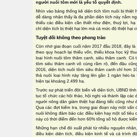
người nuôi tôm mới là yếu tố quyết định.
Nhìn vào bảng thống kê diện tích tôm nuôi bị thiệt h
dễ dàng nhận thấy là đa phần diện tích này nằm ngo
thiếu các điều kiện cần thiết như điện, thuỷ lợi,
chỉ diện tích bị thiệt hại lớn mà cả mức độ thiệt hại 
Tuyệt đối không theo phong trào
Còn nhớ giai đoạn cuối năm 2017 đầu 2018, đây là g
theo quy hoạch lại thiếu vốn, thiếu khoa học kỹ thu
loại hình nuôi tôm thâm canh, siêu thâm canh. Có t
tôm siêu thâm canh vô cùng rầm rộ, đến đâu cũn
2016, diện tích nuôi tôm siêu thâm canh chỉ hơn 1
thả nuôi loại hình này tăng lên gần 1 ngàn héc-t
hiện tại khoảng 2.499 ha.
Trước sự phát triển đột biến về diện tích, UBND tỉ
tục tổ chức các hội thảo, hội nghị và thành lập các
người nông dân giảm thiệt hại đáng tiếc cũng như 
Qua các đợt kiểm tra, trong giai đoạn này một vấn đ
nuôi không đảm bảo các điều kiện hay một số tiêu 
này có thời điểm đến hơn 60% tổng số hộ được kiểm
Những hạn chế đó xuất phát từ nhiều nguyên nhân,
điều kiện diện tích, điều kiện kinh tế và cả trình đ