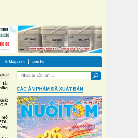
E-Magazine
Liên hệ
8/2026
 lái
n/kg
CÁC ẤN PHẨM ĐÃ XUẤT BẢN
xuất
C.P.
g mô
TA,
công