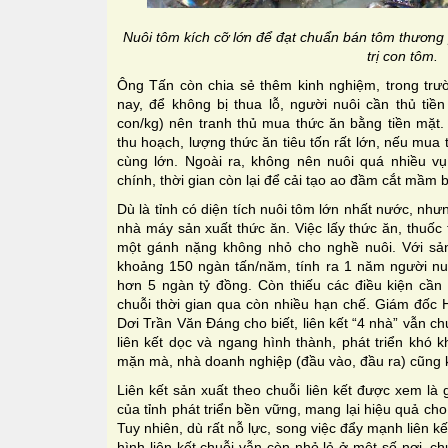
Nuôi tôm kích cỡ lớn để đạt chuẩn bán tôm thương
trị con tôm.
Ông Tấn còn chia sẻ thêm kinh nghiệm, trong tr
nay, để không bị thua lỗ, người nuôi cần thủ tiề
con/kg) nên tranh thủ mua thức ăn bằng tiền mặt. 
thu hoạch, lượng thức ăn tiêu tốn rất lớn, nếu mua
cùng lớn. Ngoài ra, không nên nuôi quá nhiều v
chính, thời gian còn lại để cải tạo ao đầm cắt mầm 
Dù là tỉnh có diện tích nuôi tôm lớn nhất nước, n
nhà máy sản xuất thức ăn. Việc lấy thức ăn, thuốc 
một gánh nặng không nhỏ cho nghề nuôi. Với sản
khoảng 150 ngàn tấn/năm, tính ra 1 năm người nuô
hơn 5 ngàn tỷ đồng. Còn thiếu các điều kiện cần t
chuỗi thời gian qua còn nhiều hạn chế. Giám đốc 
Dơi Trần Văn Đáng cho biết, liên kết “4 nhà” vẫn 
liên kết dọc và ngang hình thành, phát triển khó 
mặn mà, nhà doanh nghiệp (đầu vào, đầu ra) cũng kh
Liên kết sản xuất theo chuỗi liên kết được xem là
của tỉnh phát triển bền vững, mang lại hiệu quả c
Tuy nhiên, dù rất nỗ lực, song việc đẩy mạnh liên k
hình liên kết chuỗi vẫn còn nhỏ lẻ ở một số nơi, c