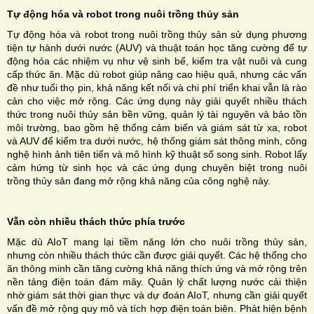
Tự động hóa và robot trong nuôi trồng thủy sản
Tự động hóa và robot trong nuôi trồng thủy sản sử dụng phương
tiện tự hành dưới nước (AUV) và thuật toán học tăng cường để tự
động hóa các nhiệm vụ như vệ sinh bể, kiểm tra vật nuôi và cung
cấp thức ăn. Mặc dù robot giúp nâng cao hiệu quả, nhưng các vấn
đề như tuổi thọ pin, khả năng kết nối và chi phí triển khai vẫn là rào
cản cho việc mở rộng. Các ứng dụng này giải quyết nhiều thách
thức trong nuôi thủy sản bền vững, quản lý tài nguyên và bảo tồn
môi trường, bao gồm hệ thống cảm biến và giám sát từ xa, robot
và AUV để kiểm tra dưới nước, hệ thống giám sát thông minh, công
nghệ hình ảnh tiên tiến và mô hình kỹ thuật số song sinh. Robot lấy
cảm hứng từ sinh học và các ứng dụng chuyên biệt trong nuôi
trồng thủy sản đang mở rộng khả năng của công nghệ này.
Vẫn còn nhiều thách thức phía trước
Mặc dù AIoT mang lại tiềm năng lớn cho nuôi trồng thủy sản,
nhưng còn nhiều thách thức cần được giải quyết. Các hệ thống cho
ăn thông minh cần tăng cường khả năng thích ứng và mở rộng trên
nền tảng điện toán đám mây. Quản lý chất lượng nước cải thiện
nhờ giám sát thời gian thực và dự đoán AIoT, nhưng cần giải quyết
vấn đề mở rộng quy mô và tích hợp điện toán biên. Phát hiện bệnh