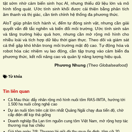
tật sớm nhờ cảm biến sinh học AI, nhưng thiếu dữ liệu lớn và mô
hình tổng quát. Ước tính sinh khối được cải thiện bằng phân tích
âm thanh và thị giác, cần tinh chỉnh hệ thống đa phương thức.
AIoT giúp phân tích hành vi, đếm tự động sinh vật, nhưng cần giải
quyết vấn đề tắc nghẽn và biến đổi môi trường. Ước tính sinh sản
và tăng trưởng hiệu quả hơn, nhưng cần mở rộng mô hình cho
nhiều loài và tích hợp dữ liệu thời gian thực. Theo dõi và giám sát
cá thể gặp khó khăn trong môi trường mật độ cao. Tự động hóa và
robot hóa các nhiệm vụ lao động, cần tập trung vào cảm biến đa
phương thức, kết nối nâng cao và quản lý năng lượng hiệu quả.
Phương Nhung
(Theo Globalseafood)
Từ khóa
Tin liên quan
Cà Mau thúc đẩy nhân rộng mô hình nuôi tôm RAS-IMTA, hướng tới
1.500 ha nuôi công nghệ cao
Dự án nuôi tôm trên cát lớn nhất Quảng Ngãi chạy đua tiến độ, chờ
cấp điện để kịp thả giống
Doanh nghiệp Ba Lan tìm nguồn cung tôm Việt Nam, mở rộng hợp tác
thương mại hai chiều
Giá tôm ngày 7/8: Thương lái giữ đà thu mua ổn định, tôm cỡ 20