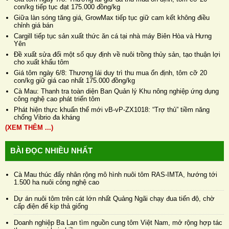
con/kg tiếp tục đạt 175.000 đồng/kg
Giữa làn sóng tăng giá, GrowMax tiếp tục giữ cam kết không điều
chỉnh giá bán
Cargill tiếp tục sản xuất thức ăn cá tại nhà máy Biên Hòa và Hưng
Yên
Đề xuất sửa đổi một số quy định về nuôi trồng thủy sản, tạo thuận lợi
cho xuất khẩu tôm
Giá tôm ngày 6/8: Thương lái duy trì thu mua ổn định, tôm cỡ 20
con/kg giữ giá cao nhất 175.000 đồng/kg
Cà Mau: Thanh tra toàn diện Ban Quản lý Khu nông nghiệp ứng dụng
công nghệ cao phát triển tôm
Phát hiện thực khuẩn thể mới vB-vP-ZX1018: “Trợ thủ” tiềm năng
chống Vibrio đa kháng
(XEM THÊM ...)
BÀI ĐỌC NHIỀU NHẤT
Cà Mau thúc đẩy nhân rộng mô hình nuôi tôm RAS-IMTA, hướng tới
1.500 ha nuôi công nghệ cao
Dự án nuôi tôm trên cát lớn nhất Quảng Ngãi chạy đua tiến độ, chờ
cấp điện để kịp thả giống
Doanh nghiệp Ba Lan tìm nguồn cung tôm Việt Nam, mở rộng hợp tác