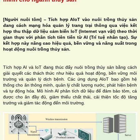
[Người nuôi tôm] – Tích hợp AIoT vào nuôi trồng thủy sản
đang cách mạng hóa quản lý trang trại thông qua việc kết
hợp thu thập dữ liệu cảm biến IoT (Internet vạn vật) theo thời
H
gian thực với phân tích tiên tiến từ AI (Trí tuệ nhân tạo). Sự
kết hợp này nâng cao hiệu quả, bền vững và năng suất trong
N
hoạt động nuôi trồng thủy sản.
T
ích hợp AI và IoT đang thúc đẩy nuôi trồng thủy sản bằng cách
giải quyết các thách thức như hiệu quả hoạt động, bền vững môi
trường và quản lý dịch bệnh. Các ứng dụng AIoT bao gồm hệ
thống cho ăn thông minh, quản lý chất lượng nước, phát hiện bệnh
và tự động hóa. Mô hình AI phân tích dữ liệu để đảm bảo tôm, cá
được cho ăn đầy đủ, giảm thiểu chất thải, cải thiện tốc độ tăng
trưởng và giảm tác động đến môi trường.