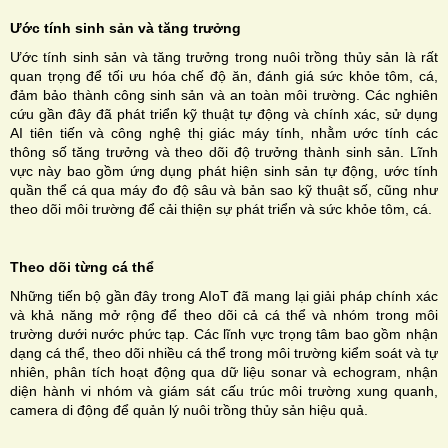
Ước tính sinh sản và tăng trưởng
Ước tính sinh sản và tăng trưởng trong nuôi trồng thủy sản là rất
quan trọng để tối ưu hóa chế độ ăn, đánh giá sức khỏe tôm, cá,
đảm bảo thành công sinh sản
và an toàn môi trường. Các nghiên
cứu gần đây đã phát triển kỹ thuật tự động và chính xác, sử dụng
AI tiên tiến và công nghệ thị giác máy tính, nhằm ước tính các
thông số tăng trưởng và theo dõi độ trưởng thành sinh sản. Lĩnh
vực này bao gồm ứng dụng phát hiện sinh sản tự động, ước tính
quần thể cá qua máy đo độ sâu và bản sao kỹ thuật số, cũng như
theo dõi môi trường để cải thiện sự phát triển và sức khỏe tôm, cá.
Theo dõi từng cá thể
Những tiến bộ gần đây trong AIoT đã mang lại giải pháp chính xác
và khả năng mở rộng để theo dõi cả cá thể và nhóm trong môi
trường dưới nước phức tạp. Các lĩnh vực trọng tâm bao gồm nhận
dạng cá thể, theo dõi nhiều cá thể trong môi trường kiểm soát và tự
nhiên, phân tích hoạt động qua dữ liệu sonar và echogram, nhận
diện hành vi nhóm và giám sát cấu trúc môi trường xung quanh,
camera di động để quản lý nuôi trồng thủy sản hiệu quả.