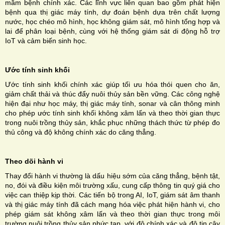
mầm bệnh chính xác. Các lĩnh vực liên quan bao gồm phát hiện
bệnh qua thị giác máy tính, dự đoán bệnh dựa trên chất lượng
nước, học chéo mô hình, học không giám sát, mô hình tổng hợp và
lai để phân loại bệnh, cùng với hệ thống giám sát di động hỗ trợ
IoT và cảm biến sinh học.
Ước tính sinh khối
Ước tính sinh khối chính xác giúp tối ưu hóa thói quen cho ăn,
giảm chất thải và thúc đẩy nuôi thủy sản bền vững. Các công nghệ
hiện đại như học máy, thị giác máy tính, sonar và cân thông minh
cho phép ước tính sinh khối không xâm lấn và theo thời gian thực
trong nuôi trồng thủy sản, khắc phục những thách thức từ phép đo
thủ công và độ không chính xác do căng thẳng.
Theo dõi hành vi
Thay đổi hành vi thường là dấu hiệu sớm của căng thẳng, bệnh tật,
no, đói và điều kiện môi trường xấu, cung cấp thông tin quý giá cho
việc can thiệp kịp thời. Các tiến
bộ trong AI, IoT, giám sát âm thanh
và thị giác máy tính đã cách mạng hóa việc phát hiện hành vi, cho
phép giám sát không xâm lấn và theo thời gian thực trong môi
trường nuôi trồng thủy sản phức tạp, với độ chính xác và độ tin cậy