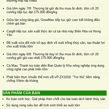
thương mại hai chiều
Giá tôm ngày 7/8: Thương lái giữ đà thu mua ổn định, tôm cỡ 20
con/kg tiếp tục đạt 175.000 đồng/kg
Giữa làn sóng tăng giá, GrowMax tiếp tục giữ cam kết không điều
chỉnh giá bán
Cargill tiếp tục sản xuất thức ăn cá tại nhà máy Biên Hòa và Hưng
Yên
Đề xuất sửa đổi một số quy định về nuôi trồng thủy sản, tạo thuận lợi
cho xuất khẩu tôm
Giá tôm ngày 6/8: Thương lái duy trì thu mua ổn định, tôm cỡ 20
con/kg giữ giá cao nhất 175.000 đồng/kg
Cà Mau: Thanh tra toàn diện Ban Quản lý Khu nông nghiệp ứng dụng
công nghệ cao phát triển tôm
Phát hiện thực khuẩn thể mới vB-vP-ZX1018: “Trợ thủ” tiềm năng
chống Vibrio đa kháng
SẢN PHẨM CỦA BẠN
An toàn sinh học: Giải pháp then chốt cho bài toán dịch bệnh thủy sản
Sử dụng sóng siêu âm để tính sinh khối ao nuôi tôm