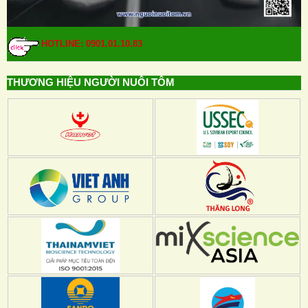
HOTLINE: 0901.01.10.83
THƯƠNG HIỆU NGƯỜI NUÔI TÔM