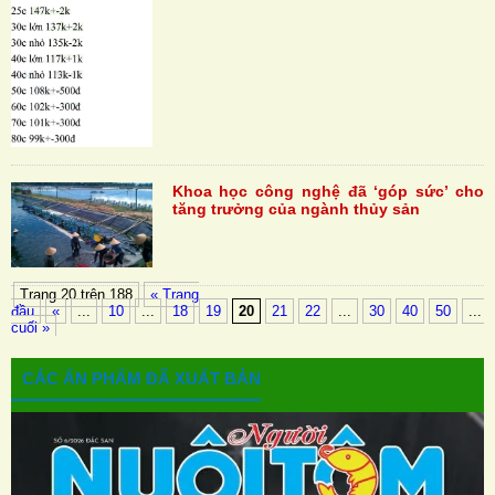
Khoa học công nghệ đã ‘góp sức’ cho
tăng trưởng của ngành thủy sản
Trang 20 trên 188
« Trang
đầu
«
...
10
...
18
19
20
21
22
...
30
40
50
...
cuối »
CÁC ẤN PHẨM ĐÃ XUẤT BẢN