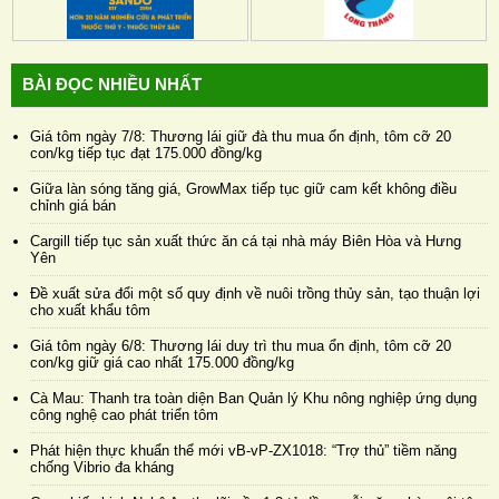
BÀI ĐỌC NHIỀU NHẤT
Giá tôm ngày 7/8: Thương lái giữ đà thu mua ổn định, tôm cỡ 20
con/kg tiếp tục đạt 175.000 đồng/kg
Giữa làn sóng tăng giá, GrowMax tiếp tục giữ cam kết không điều
chỉnh giá bán
Cargill tiếp tục sản xuất thức ăn cá tại nhà máy Biên Hòa và Hưng
Yên
Đề xuất sửa đổi một số quy định về nuôi trồng thủy sản, tạo thuận lợi
cho xuất khẩu tôm
Giá tôm ngày 6/8: Thương lái duy trì thu mua ổn định, tôm cỡ 20
con/kg giữ giá cao nhất 175.000 đồng/kg
Cà Mau: Thanh tra toàn diện Ban Quản lý Khu nông nghiệp ứng dụng
công nghệ cao phát triển tôm
Phát hiện thực khuẩn thể mới vB-vP-ZX1018: “Trợ thủ” tiềm năng
chống Vibrio đa kháng