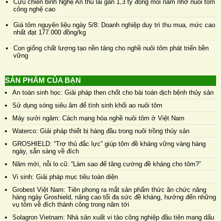
Cựu chiến binh Nghệ An thu lãi gần 1,3 tỷ đồng mỗi năm nhờ nuôi tôm
công nghệ cao
Giá tôm nguyên liệu ngày 5/8: Doanh nghiệp duy trì thu mua, mức cao
nhất đạt 177.000 đồng/kg
Con giống chất lượng tạo nền tảng cho nghề nuôi tôm phát triển bền
vững
SẢN PHẨM CỦA BẠN
An toàn sinh học: Giải pháp then chốt cho bài toán dịch bệnh thủy sản
Sử dụng sóng siêu âm để tính sinh khối ao nuôi tôm
Máy sưởi ngâm: Cách mạng hóa nghề nuôi tôm ở Việt Nam
Waterco: Giải pháp thiết bị hàng đầu trong nuôi trồng thủy sản
GROSHIELD: “Trợ thủ đắc lực” giúp tôm đề kháng vững vàng hàng
ngày, sẵn sàng về đích
Năm mới, nỗi lo cũ: “Làm sao để tăng cường đề kháng cho tôm?”
Vi sinh: Giải pháp mục tiêu toàn diện
Grobest Việt Nam: Tiên phong ra mắt sản phẩm thức ăn chức năng
hàng ngày Groshield, nâng cao tối đa sức đề kháng, hướng đến những
vụ tôm về đích thành công trong năm tới
Solagron Vietnam: Nhà sản xuất vi tảo công nghiệp đầu tiên mang dấu