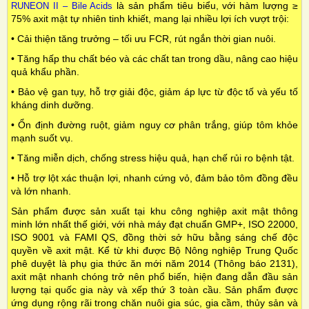
là sản phẩm tiêu biểu, với hàm lượng ≥
RUNEON II – Bile Acids
75% axit mật tự nhiên tinh khiết, mang lại nhiều lợi ích vượt trội:
• Cải thiện tăng trưởng – tối ưu FCR, rút ngắn thời gian nuôi.
• Tăng hấp thu chất béo và các chất tan trong dầu, nâng cao hiệu
quả khẩu phần.
• Bảo vệ gan tụy, hỗ trợ giải độc, giảm áp lực từ độc tố và yếu tố
kháng dinh dưỡng.
• Ổn định đường ruột, giảm nguy cơ phân trắng, giúp tôm khỏe
mạnh suốt vụ.
• Tăng miễn dịch, chống stress hiệu quả, hạn chế rủi ro bệnh tật.
• Hỗ trợ lột xác thuận lợi, nhanh cứng vỏ, đảm bảo tôm đồng
đều
và lớn nhanh.
Sản phẩm được sản xuất tại khu công nghiệp axit mật thông
minh lớn nhất thế giới, với nhà máy đạt chuẩn GMP+, ISO 22000,
ISO 9001 và FAMI
QS
, đồng thời sở hữu bằng sáng chế độc
quyền về axit mật. Kể từ khi được Bộ Nông nghiệp Trung Quốc
phê duyệt là phụ gia thức ăn mới năm 2014 (Thông báo 2131),
axit mật nhanh chóng trở nên phổ biến, hiện đang dẫn đầu sản
lượng tại quốc gia này và xếp thứ 3 toàn cầu. Sản phẩm được
ứng dụng rộng rãi trong chăn nuôi gia súc, gia cầm, thủy sản và