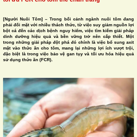
[Người Nuôi Tôm] –
Trong bối cảnh ngành nuôi tôm đang
phải đối mặt với nhiều thách thức, từ việc suy giảm nguồn lợi
bột cá đến các dịch bệnh nguy hiểm, việc tìm kiếm giải pháp
H
dinh dưỡng hiệu quả và bền vững trở nên cấp thiết. Một
trong những giải pháp đột phá đó chính là việc bổ sung axit
N
mật vào thức ăn cho tôm, mang lại những lợi ích vượt trội,
đặc biệt là trong việc bảo vệ gan tụy và tối ưu hóa hiệu quả
sử dụng thức ăn (FCR).