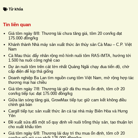
Từ khóa
Tin liên quan
Giá tôm ngày 8/8: Thương lái chưa tăng giá, tôm 20 con/kg đạt
175.000 đồng/kg
Khánh thành Nhà máy sản xuất thức ăn thủy sản Cà Mau – C.P. Việt
Nam
Cà Mau thúc đẩy nhân rộng mô hình nuôi tôm RAS-IMTA, hướng tới
1.500 ha nuôi công nghệ cao
Dự án nuôi tôm trên cát lớn nhất Quảng Ngãi chạy đua tiến độ, chờ
cấp điện để kịp thả giống
Doanh nghiệp Ba Lan tìm nguồn cung tôm Việt Nam, mở rộng hợp tác
thương mại hai chiều
Giá tôm ngày 7/8: Thương lái giữ đà thu mua ổn định, tôm cỡ 20
con/kg tiếp tục đạt 175.000 đồng/kg
Giữa làn sóng tăng giá, GrowMax tiếp tục giữ cam kết không điều
chỉnh giá bán
Cargill tiếp tục sản xuất thức ăn cá tại nhà máy Biên Hòa và Hưng
Yên
Đề xuất sửa đổi một số quy định về nuôi trồng thủy sản, tạo thuận lợi
cho xuất khẩu tôm
Giá tôm ngày 6/8: Thương lái duy trì thu mua ổn định, tôm cỡ 20
con/kg giữ giá cao nhất 175.000 đồng/kg