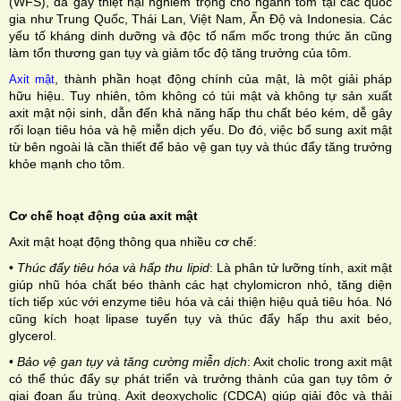
(WFS), đã gây thiệt hại nghiêm trọng cho ngành tôm tại các quốc
gia như Trung Quốc, Thái Lan, Việt Nam, Ấn Độ và Indonesia. Các
yếu tố kháng dinh dưỡng và độc tố nấm mốc trong thức ăn cũng
làm tổn thương gan tụy và giảm tốc độ tăng trưởng của tôm.
, thành phần hoạt động chính của mật, là một giải pháp
Axit mật
hữu hiệu. Tuy nhiên, tôm không có túi mật và không tự sản xuất
axit mật nội sinh, dẫn đến khả năng hấp thu chất béo kém, dễ gây
rối loạn tiêu hóa và hệ miễn dịch yếu. Do đó, việc bổ sung axit mật
từ bên ngoài là cần thiết để bảo vệ gan tụy và thúc đẩy tăng trưởng
khỏe mạnh cho tôm.
Cơ chế hoạt động của axit mật
Axit mật hoạt động thông qua nhiều cơ chế:
•
Thúc đẩy tiêu hóa và hấp thu lipid
:
Là phân tử lưỡng tính,
axit mật
giúp nhũ hóa chất béo thành các hạt chylomicron
nhỏ, tăng diện
tích tiếp xúc với enzyme tiêu hóa và cải thiện hiệu quả tiêu hóa. Nó
cũng kích hoạt lipase tuyến tụy và thúc đẩy hấp thu axit béo,
glycerol.
•
Bảo vệ gan tụy và tăng cường miễn dịch
:
Axit cholic trong
axit mật
có thể thúc đẩy sự phát triển và trưởng thành của
gan tụy tôm ở
giai đoạn ấu trùng. Axit deoxycholic (CDCA)
giúp giải độc và thải