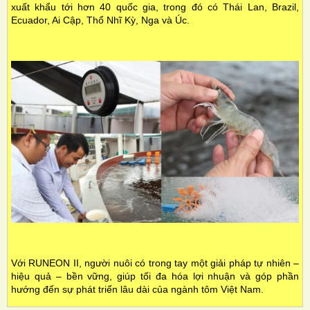
xuất khẩu tới hơn 40 quốc gia, trong đó có Thái Lan, Brazil,
Ecuador, Ai Cập, Thổ Nhĩ Kỳ, Nga và Úc.
Với RUNEON II, người nuôi có trong tay một giải pháp tự nhiên –
hiệu quả – bền vững, giúp tối đa hóa lợi nhuận và góp phần
hướng đến sự phát triển lâu dài của ngành tôm Việt Nam.