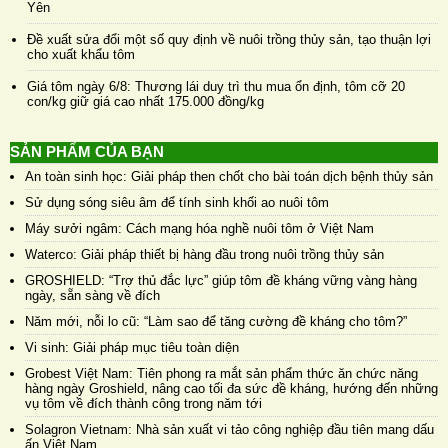
Yên
Đề xuất sửa đổi một số quy định về nuôi trồng thủy sản, tạo thuận lợi
cho xuất khẩu tôm
Giá tôm ngày 6/8: Thương lái duy trì thu mua ổn định, tôm cỡ 20
con/kg giữ giá cao nhất 175.000 đồng/kg
SẢN PHẨM CỦA BẠN
An toàn sinh học: Giải pháp then chốt cho bài toán dịch bệnh thủy sản
Sử dụng sóng siêu âm để tính sinh khối ao nuôi tôm
Máy sưởi ngâm: Cách mạng hóa nghề nuôi tôm ở Việt Nam
Waterco: Giải pháp thiết bị hàng đầu trong nuôi trồng thủy sản
GROSHIELD: “Trợ thủ đắc lực” giúp tôm đề kháng vững vàng hàng
ngày, sẵn sàng về đích
Năm mới, nỗi lo cũ: “Làm sao để tăng cường đề kháng cho tôm?”
Vi sinh: Giải pháp mục tiêu toàn diện
Grobest Việt Nam: Tiên phong ra mắt sản phẩm thức ăn chức năng
hàng ngày Groshield, nâng cao tối đa sức đề kháng, hướng đến những
vụ tôm về đích thành công trong năm tới
Solagron Vietnam: Nhà sản xuất vi tảo công nghiệp đầu tiên mang dấu
ấn Việt Nam