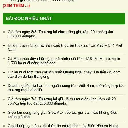
(XEM THÊM ...)
BÀI ĐỌC NHIỀU NHẤT
Giá tôm ngày 8/8: Thương lái chưa tăng giá, tôm 20 con/kg đạt
175.000 đồng/kg
Khánh thành Nhà máy sản xuất thức ăn thủy sản Cà Mau – C.P. Việt
Nam
Cà Mau thúc đẩy nhân rộng mô hình nuôi tôm RAS-IMTA, hướng tới
1.500 ha nuôi công nghệ cao
Dự án nuôi tôm trên cát lớn nhất Quảng Ngãi chạy đua tiến độ, chờ
cấp điện để kịp thả giống
Doanh nghiệp Ba Lan tìm nguồn cung tôm Việt Nam, mở rộng hợp tác
thương mại hai chiều
Giá tôm ngày 7/8: Thương lái giữ đà thu mua ổn định, tôm cỡ 20
con/kg tiếp tục đạt 175.000 đồng/kg
Giữa làn sóng tăng giá, GrowMax tiếp tục giữ cam kết không điều
chỉnh giá bán
Cargill tiếp tục sản xuất thức ăn cá tại nhà máy Biên Hòa và Hưng