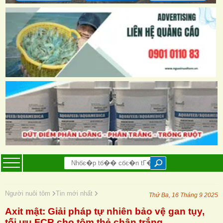
Người nuôi tôm
Tin mới nhất
Thứ Ba, 16 Tháng 9 2025
Axit mật: Giải pháp tự nhiên bảo vệ gan tụy,
tối ưu FCR cho tôm thẻ chân trắng