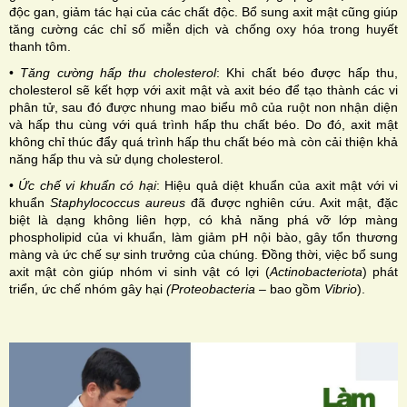
độc gan, giảm tác hại của các chất độc.
Bổ sung axit mật cũng giúp
tăng cường các chỉ số miễn dịch
và chống oxy hóa trong huyết
thanh tôm.
•
Tăng cường hấp thu cholesterol
:
Khi chất béo được hấp
thu,
cholesterol sẽ kết hợp với axit mật và axit béo để tạo
thành các vi
phân tử, sau đó được nhung mao biểu mô của
ruột non nhận diện
và hấp thu cùng với quá trình hấp thu
chất béo. Do đó, axit mật
không chỉ thúc đẩy quá trình hấp
thu chất béo mà còn cải thiện khả
năng hấp thu và sử dụng
cholesterol.
•
Ức chế vi khuẩn có hại
:
Hiệu quả diệt khuẩn của axit mật
với vi
khuẩn
Staphylococcus aureus
đã được nghiên cứu. Axit
mật, đặc
biệt là dạng không liên hợp, có khả năng phá vỡ
lớp màng
phospholipid của vi khuẩn, làm giảm pH nội bào,
gây tổn thương
màng và ức chế sự sinh trưởng của chúng.
Đồng thời, việc bổ sung
axit mật còn giúp nhóm vi sinh vật
có lợi (
Actinobacteriota
) phát
triển, ức chế nhóm gây hại
(
Proteobacteria
– bao gồm
Vibrio
).