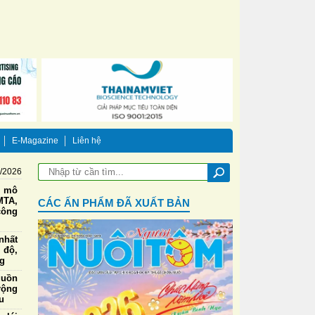
E-Magazine
Liên hệ
8/2026
g mô
TA,
CÁC ẤN PHẨM ĐÃ XUẤT BẢN
công
nhất
 độ,
ng
guồn
rộng
u