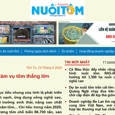
c ăn nuôi tôm
Phòng ngừa dịch bệnh
Ấn phẩm
Hoạt động doanh nghiệp
TIN MỚI NHẤT
T7,08/0
Thứ Tư, 24 Tháng 6 2020
Cà Mau thúc đẩy nhân rộn
hình nuôi tôm RAS-IM
đảm vụ tôm thắng lớn
hướng tới 1.500 ha nuôi 
nghệ cao
Dự án nuôi tôm trên cát lớn 
Quảng Ngãi chạy đua tiến
c tiêu chung của tỉnh là phát triển
chờ cấp điện để kịp thả giố
t sạch, ứng dụng công nghệ cao,
Doanh nghiệp Ba Lan tìm n
i trường sinh thái, nâng cao chất
cung tôm Việt Nam, mở 
phẩm tôm… Chỉ tiêu trong năm 2020,
hợp tác thương mại hai chiề
ượng tôm chế biến 86.700 tấn, sản