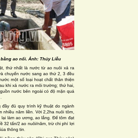
ợ bằng ao nổi. Ảnh: Thúy Liễu
, thứ nhất là nước từ ao nuôi xả ra
và chuyển nước sang ao thứ 2, 3 đều
nước một số loại hoạt chất thân thiện
u khi xả nước ra môi trường; thứ hai,
u nguồn nước bên ngoài có độ mặn quá
…
g đầy đủ quy trình kỹ thuật do ngành
 nhiều năm liền. Với 2,2ha nuôi tôm,
n lại làm ao ương, ao lắng. Để tôm đạt
ề 32 tấn/2 ao nuôi/năm, trừ chi phí lợi
úa thông tin.