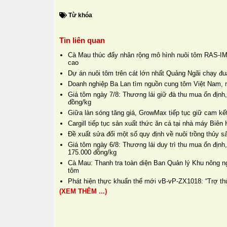
Từ khóa
Tin liên quan
Cà Mau thúc đẩy nhân rộng mô hình nuôi tôm RAS-IM
cao
Dự án nuôi tôm trên cát lớn nhất Quảng Ngãi chạy đua
Doanh nghiệp Ba Lan tìm nguồn cung tôm Việt Nam, 
Giá tôm ngày 7/8: Thương lái giữ đà thu mua ổn định,
đồng/kg
Giữa làn sóng tăng giá, GrowMax tiếp tục giữ cam kết
Cargill tiếp tục sản xuất thức ăn cá tại nhà máy Biê
Đề xuất sửa đổi một số quy định về nuôi trồng thủy s
Giá tôm ngày 6/8: Thương lái duy trì thu mua ổn định
175.000 đồng/kg
Cà Mau: Thanh tra toàn diện Ban Quản lý Khu nông n
tôm
Phát hiện thực khuẩn thể mới vB-vP-ZX1018: “Trợ thủ
(XEM THÊM ...)