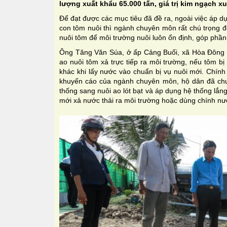
lượng xuất khẩu 65.000 tấn, giá trị kim ngạch x
Để đạt được các mục tiêu đã đề ra, ngoài việc áp d
con tôm nuôi thì ngành chuyên môn rất chú trọng đế
nuôi tôm để môi trường nuôi luôn ổn định, góp phần
Ông Tăng Văn Súa, ở ấp Cảng Buối, xã Hòa Đông (
ao nuôi tôm xả trực tiếp ra môi trường, nếu tôm b
khác khi lấy nước vào chuẩn bị vụ nuôi mới. Chính 
khuyến cáo của ngành chuyên môn, hộ dân đã chu
thống sang nuôi ao lót bạt và áp dụng hệ thống lắng
mới xả nước thải ra môi trường hoặc dùng chính nướ