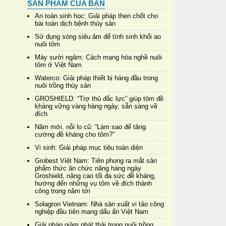
SẢN PHẨM CỦA BẠN
An toàn sinh học: Giải pháp then chốt cho
bài toán dịch bệnh thủy sản
Sử dụng sóng siêu âm để tính sinh khối ao
nuôi tôm
Máy sưởi ngâm: Cách mạng hóa nghề nuôi
tôm ở Việt Nam
Waterco: Giải pháp thiết bị hàng đầu trong
nuôi trồng thủy sản
GROSHIELD: “Trợ thủ đắc lực” giúp tôm đề
kháng vững vàng hàng ngày, sẵn sàng về
đích
Năm mới, nỗi lo cũ: “Làm sao để tăng
cường đề kháng cho tôm?”
Vi sinh: Giải pháp mục tiêu toàn diện
Grobest Việt Nam: Tiên phong ra mắt sản
phẩm thức ăn chức năng hàng ngày
Groshield, nâng cao tối đa sức đề kháng,
hướng đến những vụ tôm về đích thành
công trong năm tới
Solagron Vietnam: Nhà sản xuất vi tảo công
nghiệp đầu tiên mang dấu ấn Việt Nam
Giải pháp giảm phát thải trong nuôi trồng