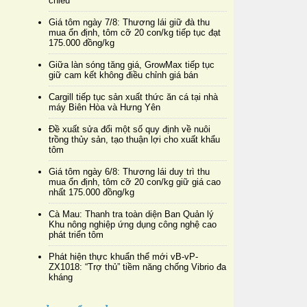
chiều
Giá tôm ngày 7/8: Thương lái giữ đà thu
mua ổn định, tôm cỡ 20 con/kg tiếp tục đạt
175.000 đồng/kg
Giữa làn sóng tăng giá, GrowMax tiếp tục
giữ cam kết không điều chỉnh giá bán
Cargill tiếp tục sản xuất thức ăn cá tại nhà
máy Biên Hòa và Hưng Yên
Đề xuất sửa đổi một số quy định về nuôi
trồng thủy sản, tạo thuận lợi cho xuất khẩu
tôm
Giá tôm ngày 6/8: Thương lái duy trì thu
mua ổn định, tôm cỡ 20 con/kg giữ giá cao
nhất 175.000 đồng/kg
Cà Mau: Thanh tra toàn diện Ban Quản lý
Khu nông nghiệp ứng dụng công nghệ cao
phát triển tôm
Phát hiện thực khuẩn thể mới vB-vP-
ZX1018: “Trợ thủ” tiềm năng chống Vibrio đa
kháng