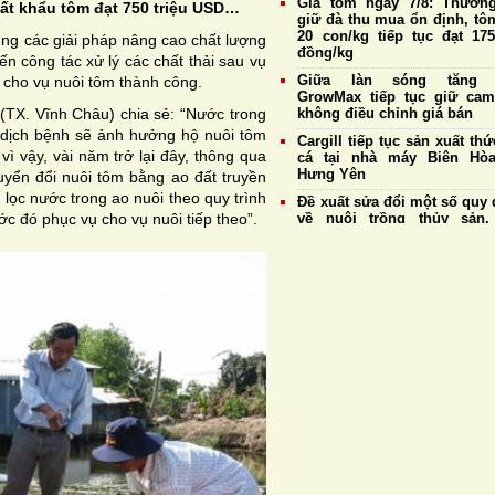
Giá tôm ngày 7/8: Thương
uất khẩu tôm đạt 750 triệu USD…
giữ đà thu mua ổn định, tô
20 con/kg tiếp tục đạt 175
ụng các giải pháp nâng cao chất lượng
đồng/kg
n công tác xử lý các chất thải sau vụ
Giữa làn sóng tăng g
 cho vụ nuôi tôm thành công.
GrowMax tiếp tục giữ cam
TX. Vĩnh Châu) chia sẻ: “Nước trong
không điều chỉnh giá bán
ị dịch bệnh sẽ ảnh hưởng hộ nuôi tôm
Cargill tiếp tục sản xuất th
vì vậy, vài năm trở lại đây, thông qua
cá tại nhà máy Biên Hò
Hưng Yên
yển đổi nuôi tôm bằng ao đất truyền
 lọc nước trong ao nuôi theo quy trình
Đề xuất sửa đổi một số quy 
c đó phục vụ cho vụ nuôi tiếp theo”.
về nuôi trồng thủy sản,
thuận lợi cho xuất khẩu tôm
Giá tôm ngày 6/8: Thương
duy trì thu mua ổn định, tô
20 con/kg giữ giá cao 
175.000 đồng/kg
Cà Mau: Thanh tra toàn diện
Quản lý Khu nông nghiệp
dụng công nghệ cao phát t
tôm
Phát hiện thực khuẩn thể
vB-vP-ZX1018: “Trợ thủ” 
năng chống Vibrio đa kháng