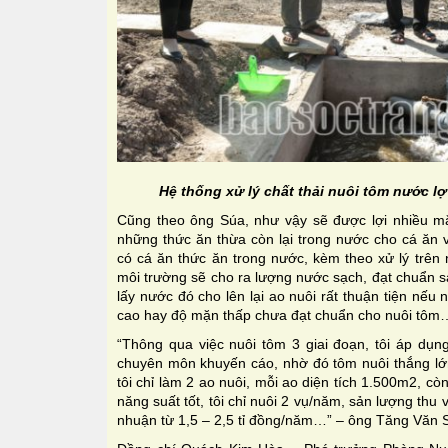
Hệ thống xử lý chất thải nuôi tôm nước l
Cũng theo ông Súa, như vậy sẽ được lợi nhiều mặt
những thức ăn thừa còn lại trong nước cho cá ăn 
có cá ăn thức ăn trong nước, kèm theo xử lý trên 
môi trường sẽ cho ra lượng nước sạch, đạt chuẩn sa
lấy nước đó cho lên lại ao nuôi rất thuận tiện nế
cao hay độ mặn thấp chưa đạt chuẩn cho nuôi tôm
“Thông qua việc nuôi tôm 3 giai đoạn, tôi áp dụn
chuyên môn khuyến cáo, nhờ đó tôm nuôi thắng lớn
tôi chỉ làm 2 ao nuôi, mỗi ao diện tích 1.500m2, cò
năng suất tốt, tôi chỉ nuôi 2 vụ/năm, sản lượng thu v
nhuận từ 1,5 – 2,5 tỉ đồng/năm…” – ông Tăng Văn S