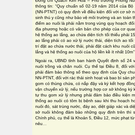
Đồng chí Quách Kim Hòa – Phó trưởng Phòng Nuôi
thông tin: “Quy chuẩn số 02-19 năm 2014 của Bộ 
(NN-PTNT) có quy định về điều kiện đối với cơ sở 
sinh thú y cũng như bảo vệ môi trường và an toàn t
điểm ao nuôi là phải nằm trong vùng quy hoạch đối
địa phương hoặc có văn bản cho phép của cơ quan
hệ thống ao lắng, ao chứa diện tích tối thiểu phải 1
ao lắng phải có ao xử lý nước thải, diện tích ao tối
trí đặt ao chứa nước thải, phải đặt cách khu nuôi 
lắng và hệ thống ao nuôi của hộ liền kề ít nhất 10m”
Ngoài ra, UBND tỉnh ban hành Quyết định số 24 v
nuôi trồng và chăn nuôi. Cụ thể tại Điều 8, đối với
phải đảm bảo thông số theo quy định của Quy ch
NN-PTNT, đối với rác thải sinh hoạt và bao bì sản p
gom có thùng chứa, có nắp đậy và ký kết hợp đồng
vận chuyển xử lý, nếu trường hợp cơ sở không ký k
tự thu gom xử lý nhưng phải đảm bảo điều kiện môi
thống ao nuôi có tôm bị bệnh sau khi thu hoạch ho
nuôi đó, sát trùng nước, đáy ao, diệt giáp xác và di
sở nuôi không đảm bảo những quy định trên thì s
Chính phủ, cụ thể là Khoản 5, Điều 12, mức phạt từ
nêu…