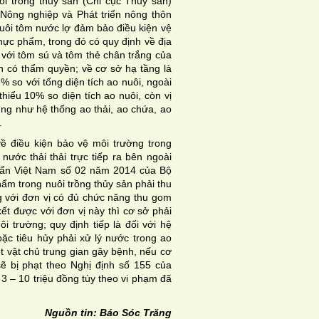
 trồng thủy sản (Chi cục Thủy sản)
Nông nghiệp và Phát triển nông thôn
nuôi tôm nước lợ đảm bảo điều kiện vệ
hực phẩm, trong đó có quy định về địa
 với tôm sú và tôm thẻ chân trắng của
 có thẩm quyền; về cơ sở hạ tầng là
5% so với tổng diện tích ao nuôi, ngoài
 thiểu 10% so diện tích ao nuôi, còn vị
cũng như hệ thống ao thải, ao chứa, ao
.
ề điều kiện bảo vệ môi trường trong
 nước thải thải trực tiếp ra bên ngoài
uẩn Việt Nam số 02 năm 2014 của Bộ
hẩm trong nuôi trồng thủy sản phải thu
 với đơn vị có đủ chức năng thu gom
ết được với đơn vị này thì cơ sở phải
 trường; quy định tiếp là đối với hệ
ặc tiêu hủy phải xử lý nước trong ao
ệt vật chủ trung gian gây bệnh, nếu cơ
ẽ bị phạt theo Nghị định số 155 của
 3 – 10 triệu đồng tùy theo vi phạm đã
Nguồn tin: Báo Sóc Trăng