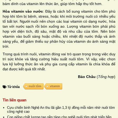
bám dính của vitamin lên thức ăn, giúp tôm hấp thụ tốt hơn.
Hòa vitamin vào nước
: Đây là cách bổ sung vitamin cho tôm phù
hợp khi tôm bị bệnh, stress, hoặc khi môi trường nuôi có nhiều yếu
tố bất lợi. Người nuôi nên chọn các loại vitamin có dạng nước, hòa
tan với nước sạch rồi bón xuống ao. Lượng vitamin bón phải phù
hợp với diện tích, độ sâu, mật độ và nhu cầu của tôm. Nên bón
vitamin vào buổi sáng hoặc chiều, khi nhiệt độ nước thấp và ánh
sáng yếu, để giảm thiểu sự phân hủy của vitamin do ánh sáng mặt
trời.
Trong quá trình nuôi, vitamin đóng vai trò quan trọng trong việc duy
trì sức khỏe và tăng cường hiệu suất nuôi tôm. Vì vậy, việc chọn
lựa kỹ lưỡng thức ăn và phụ gia cung cấp vitamin là chìa khóa để
đạt được kết quả tốt nhất.
Bảo Châu
(
Tổng hợp
)
nuôi tôm
vitamin
Từ khóa
Tin liên quan
Cựu chiến binh Nghệ An thu lãi gần 1,3 tỷ đồng mỗi năm nhờ nuôi tôm
công nghệ cao
Con giống chất lượng tạo nền tảng cho nghề nuôi tôm phát triển bền