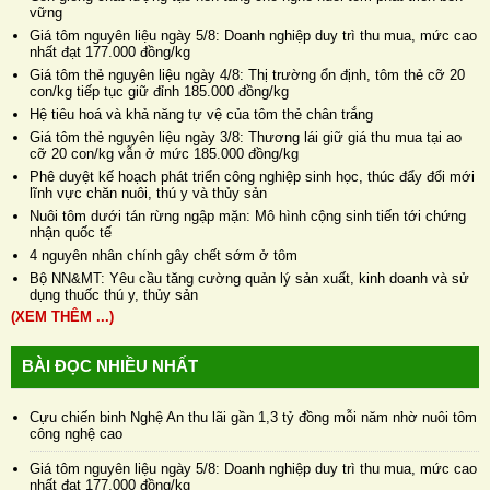
vững
Giá tôm nguyên liệu ngày 5/8: Doanh nghiệp duy trì thu mua, mức cao
nhất đạt 177.000 đồng/kg
Giá tôm thẻ nguyên liệu ngày 4/8: Thị trường ổn định, tôm thẻ cỡ 20
con/kg tiếp tục giữ đỉnh 185.000 đồng/kg
Hệ tiêu hoá và khả năng tự vệ của tôm thẻ chân trắng
Giá tôm thẻ nguyên liệu ngày 3/8: Thương lái giữ giá thu mua tại ao
cỡ 20 con/kg vẫn ở mức 185.000 đồng/kg
Phê duyệt kế hoạch phát triển công nghiệp sinh học, thúc đẩy đổi mới
lĩnh vực chăn nuôi, thú y và thủy sản
Nuôi tôm dưới tán rừng ngập mặn: Mô hình cộng sinh tiến tới chứng
nhận quốc tế
4 nguyên nhân chính gây chết sớm ở tôm
Bộ NN&MT: Yêu cầu tăng cường quản lý sản xuất, kinh doanh và sử
dụng thuốc thú y, thủy sản
(XEM THÊM ...)
BÀI ĐỌC NHIỀU NHẤT
Cựu chiến binh Nghệ An thu lãi gần 1,3 tỷ đồng mỗi năm nhờ nuôi tôm
công nghệ cao
Giá tôm nguyên liệu ngày 5/8: Doanh nghiệp duy trì thu mua, mức cao
nhất đạt 177.000 đồng/kg