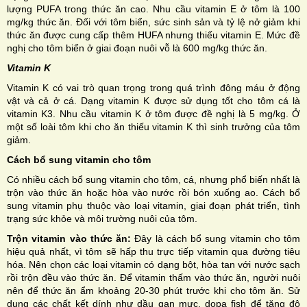
lượng PUFA trong thức ăn cao. Nhu cầu vitamin E ở tôm là 100
mg/kg thức ăn. Đối với tôm biển, sức sinh sản và tỷ lệ nở giảm khi
thức ăn được cung cấp thêm HUFA nhưng thiếu vitamin E. Mức đề
nghị cho tôm biển ở giai đoạn nuôi vỗ là 600 mg/kg thức ăn.
Vitamin K
Vitamin K có vai trò quan trọng trong quá trình đông máu ở động
vật và cả ở cá. Dạng vitamin K được sử dụng tốt cho tôm cá là
vitamin K3. Nhu cầu vitamin K ở tôm được đề nghị là 5 mg/kg. Ở
một số loài tôm khi cho ăn thiếu vitamin K thì sinh trưởng của tôm
giảm.
Cách bổ sung vitamin cho tôm
Có nhiều cách bổ sung vitamin cho tôm, cá, nhưng phổ biến nhất là
trộn vào thức ăn hoặc hòa vào nước rồi bón xuống ao. Cách bổ
sung vitamin phụ thuộc vào loại vitamin, giai đoạn phát triển, tình
trạng sức khỏe và môi trường nuôi của tôm.
Trộn vitamin vào thức ăn:
Đây là cách bổ sung vitamin cho tôm
hiệu quả nhất, vì tôm sẽ hấp thu trực tiếp vitamin qua đường tiêu
hóa. Nên chọn các loại vitamin có dạng bột, hòa tan với nước sạch
rồi trộn đều vào thức ăn. Để vitamin thấm vào thức ăn, người nuôi
nên để thức ăn ẩm khoảng 20-30 phút trước khi cho tôm ăn. Sử
dụng các chất kết dính như dầu gan mực, dopa fish để tăng độ