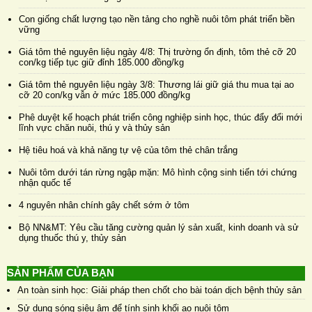
Con giống chất lượng tạo nền tảng cho nghề nuôi tôm phát triển bền
vững
Giá tôm thẻ nguyên liệu ngày 4/8: Thị trường ổn định, tôm thẻ cỡ 20
con/kg tiếp tục giữ đỉnh 185.000 đồng/kg
Giá tôm thẻ nguyên liệu ngày 3/8: Thương lái giữ giá thu mua tại ao
cỡ 20 con/kg vẫn ở mức 185.000 đồng/kg
Phê duyệt kế hoạch phát triển công nghiệp sinh học, thúc đẩy đổi mới
lĩnh vực chăn nuôi, thú y và thủy sản
Hệ tiêu hoá và khả năng tự vệ của tôm thẻ chân trắng
Nuôi tôm dưới tán rừng ngập mặn: Mô hình cộng sinh tiến tới chứng
nhận quốc tế
4 nguyên nhân chính gây chết sớm ở tôm
Bộ NN&MT: Yêu cầu tăng cường quản lý sản xuất, kinh doanh và sử
dụng thuốc thú y, thủy sản
SẢN PHẨM CỦA BẠN
An toàn sinh học: Giải pháp then chốt cho bài toán dịch bệnh thủy sản
Sử dụng sóng siêu âm để tính sinh khối ao nuôi tôm