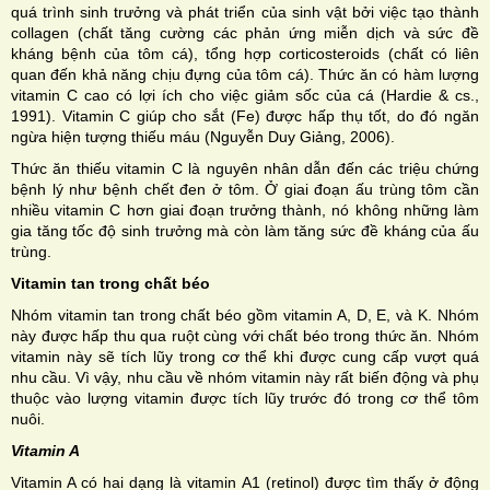
quá trình sinh trưởng và phát triển của sinh vật bởi việc tạo thành
collagen (chất tăng cường các phản ứng miễn dịch và sức đề
kháng bệnh của tôm cá), tổng hợp corticosteroids (chất có liên
quan đến khả năng chịu đựng của tôm cá). Thức ăn có hàm lượng
vitamin C cao có lợi ích cho việc giảm sốc của cá (Hardie & cs.,
1991). Vitamin C giúp cho sắt (Fe) được hấp thụ tốt, do đó ngăn
ngừa hiện tượng thiếu máu (Nguyễn Duy Giảng, 2006).
Thức ăn thiếu vitamin C là nguyên nhân dẫn đến các triệu chứng
bệnh lý như bệnh chết đen ở tôm. Ở giai đoạn ấu trùng tôm cần
nhiều vitamin C hơn giai đoạn trưởng thành, nó không những làm
gia tăng tốc độ sinh trưởng mà còn làm tăng sức đề kháng của ấu
trùng.
Vitamin tan trong chất béo
Nhóm vitamin tan trong chất béo gồm vitamin A, D, E, và K. Nhóm
này được hấp thu qua ruột cùng với chất béo trong thức ăn. Nhóm
vitamin này sẽ tích lũy trong cơ thể khi được cung cấp vượt quá
nhu cầu. Vì vậy, nhu cầu về nhóm vitamin này rất biến động và phụ
thuộc vào lượng vitamin được tích lũy trước đó trong cơ thể tôm
nuôi.
Vitamin A
Vitamin A có hai dạng là vitamin A1 (retinol) được tìm thấy ở động