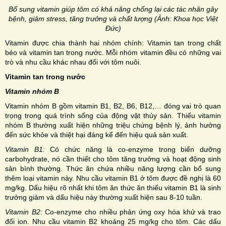
Bổ sung vitamin giúp tôm có khả năng chống lại các tác nhân gây
bệnh, giảm stress, tăng trưởng và chất lượng (Ảnh: Khoa học Việt
Đức)
Vitamin được chia thành hai nhóm chính: Vitamin tan trong chất
béo và vitamin tan trong nước. Mỗi nhóm vitamin đều có những vai
trò và nhu cầu khác nhau đối với tôm nuôi.
Vitamin tan trong nước
Vitamin nhóm B
Vitamin nhóm B gồm vitamin B1, B2, B6, B12,… đóng vai trò quan
trọng trong quá trình sống của động vật thủy sản. Thiếu vitamin
nhóm B thường xuất hiện những triệu chứng bệnh lý, ảnh hưởng
đến sức khỏe và thiệt hại đáng kể đến hiệu quả sản xuất.
Vitamin B1:
Có chức năng là co-enzyme trong biến dưỡng
carbohydrate, nó cần thiết cho tôm tăng trưởng và hoạt động sinh
sản bình thường. Thức ăn chứa nhiều năng lượng cần bổ sung
thêm loại vitamin này. Nhu cầu vitamin B1 ở tôm được đề nghị là 60
mg/kg. Dấu hiệu rõ nhất khi tôm ăn thức ăn thiếu vitamin B1 là sinh
trưởng giảm và dấu hiệu này thường xuất hiện sau 8-10 tuần.
Vitamin B2
: Co-enzyme cho nhiều phản ứng oxy hóa khử và trao
đổi ion. Nhu cầu vitamin B2 khoảng 25 mg/kg cho tôm. Các dấu