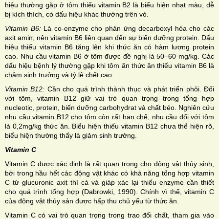
hiệu thường gặp ở tôm thiếu vitamin B2 là biểu hiện nhạt màu, dễ
bị kích thích, có dấu hiệu khác thường trên vỏ.
Vitamin B6:
Là co-enzyme cho phản ứng decarboxyl hóa cho các
axit amin, nên vitamin B6 liên quan đến sự biến dưỡng protein. Dấu
hiệu thiếu vitamin B6 tăng lên khi thức ăn có hàm lượng protein
cao. Nhu cầu vitamin B6 ở tôm được đề nghị là 50–60 mg/kg. Các
dấu hiệu bệnh lý thường gặp khi tôm ăn thức ăn thiếu vitamin B6 là
chậm sinh trưởng và tỷ lệ chết cao.
Vitamin B12:
Cần cho quá trình thành thục và phát triển phôi. Đối
với tôm, vitamin B12 giữ vai trò quan trọng trong tổng hợp
nucleotic, protein, biến dưỡng carbohydrat và chất béo. Nghiên cứu
nhu cầu vitamin B12 cho tôm còn rất hạn chế, nhu cầu đối với tôm
là 0,2mg/kg thức ăn. Biểu hiện thiếu vitamin B12 chưa thể hiện rõ,
biểu hiện thường thấy là giảm sinh trưởng.
Vitamin C
Vitamin C được xác định là rất quan trọng cho động vật thủy sinh,
bởi trong hầu hết các động vật khác có khả năng tổng hợp vitamin
C từ glucuronic axit thì cá và giáp xác lại thiếu enzyme cần thiết
cho quá trình tổng hợp (Dabrowki, 1990). Chính vì thế, vitamin C
của động vật thủy sản được hấp thu chủ yếu từ thức ăn.
Vitamin C có vai trò quan trọng trong trao đổi chất, tham gia vào