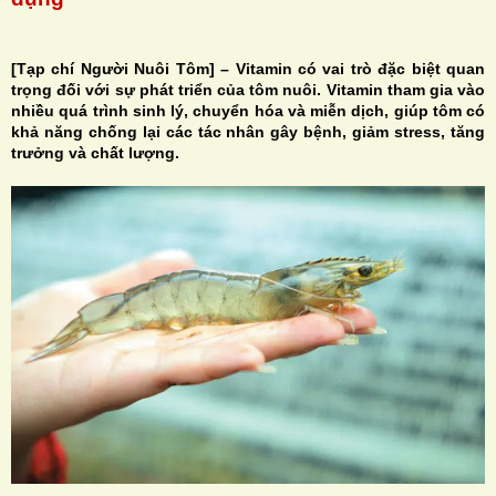
[Tạp chí Người Nuôi Tôm] – Vitamin có vai trò đặc biệt quan
trọng đối với sự phát triển của tôm nuôi. Vitamin tham gia vào
nhiều quá trình sinh lý, chuyển hóa và miễn dịch, giúp tôm có
H
khả năng chống lại các tác nhân gây bệnh, giảm stress, tăng
trưởng và chất lượng.
N