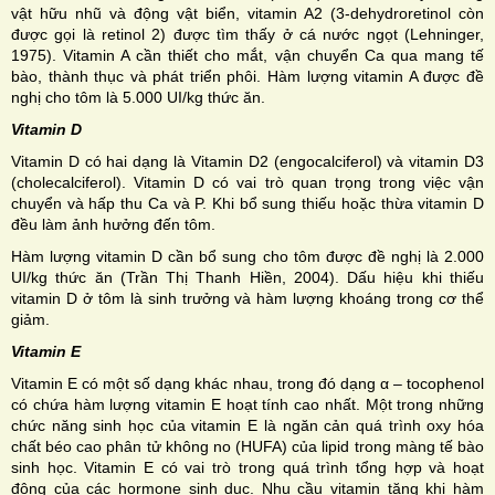
vật hữu nhũ và động vật biển, vitamin A2 (3-dehydroretinol còn
được gọi là retinol 2) được tìm thấy ở cá nước ngọt (Lehninger,
1975). Vitamin A cần thiết cho mắt, vận chuyển Ca qua mang tế
bào, thành thục và phát triển phôi. Hàm lượng vitamin A được đề
nghị cho tôm là 5.000 UI/kg thức ăn.
Vitamin D
Vitamin D có hai dạng là Vitamin D2 (engocalciferol) và vitamin D3
(cholecalciferol). Vitamin D có vai trò quan trọng trong việc vận
chuyển và hấp thu Ca và P. Khi bổ sung thiếu hoặc thừa vitamin D
đều làm ảnh hưởng đến tôm.
Hàm lượng vitamin D cần bổ sung cho tôm được đề nghị là 2.000
UI/kg thức ăn (Trần Thị Thanh Hiền, 2004). Dấu hiệu khi thiếu
vitamin D ở tôm là sinh trưởng và hàm lượng khoáng trong cơ thể
giảm.
Vitamin E
Vitamin E có một số dạng khác nhau, trong đó dạng α – tocophenol
có chứa hàm lượng vitamin E hoạt tính cao nhất. Một trong những
chức năng sinh học của vitamin E là ngăn cản quá trình oxy hóa
chất béo cao phân tử không no (HUFA) của lipid trong màng tế bào
sinh học. Vitamin E có vai trò trong quá trình tổng hợp và hoạt
động của các hormone sinh dục. Nhu cầu vitamin tăng khi hàm