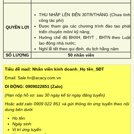
THU NHẬP LÊN ĐẾN 30TR/THÁNG (Chưa tính
công tác phí)
Được tham gia các chương trình đào tạo phát
QUYỀN LỢI
triển chuyên môn/ kỹ năng;
Hưởng chế độ BHXH, BHYT , BHTN theo Luật
lao động nhà nước;
Nghỉ lễ tết theo qui định, du lịch hằng năm
SỐ LƯỢNG
50 nhân viên
Tiêu đề mail: Nhân viên kinh doanh_Họ tên_SĐT
Email: Sale.hr@acacy.com.vn
DI ĐỘNG: 0909022851 (Zalo)
(Hạn nộp hồ sơ: sau 30 ngày kể từ ngày đăng tuyển)
Hoặc add zalo 0909 022 851 và gửi thông tin ứng tuyển theo nội
dung bên dưới:
Họ tên:
Ngày sinh:
Vị trí ứng tuyển: