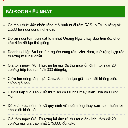
BÀI ĐỌC NHIỀU NHẤT
Cà Mau thúc đẩy nhân rộng mô hình nuôi tôm RAS-IMTA, hướng tới
1.500 ha nuôi công nghệ cao
Dự án nuôi tôm trên cát lớn nhất Quảng Ngãi chạy đua tiến độ, chờ
cấp điện để kịp thả giống
Doanh nghiệp Ba Lan tìm nguồn cung tôm Việt Nam, mở rộng hợp tác
thương mại hai chiều
Giá tôm ngày 7/8: Thương lái giữ đà thu mua ổn định, tôm cỡ 20
con/kg tiếp tục đạt 175.000 đồng/kg
Giữa làn sóng tăng giá, GrowMax tiếp tục giữ cam kết không điều
chỉnh giá bán
Cargill tiếp tục sản xuất thức ăn cá tại nhà máy Biên Hòa và Hưng
Yên
Đề xuất sửa đổi một số quy định về nuôi trồng thủy sản, tạo thuận lợi
cho xuất khẩu tôm
Giá tôm ngày 6/8: Thương lái duy trì thu mua ổn định, tôm cỡ 20
con/kg giữ giá cao nhất 175.000 đồng/kg