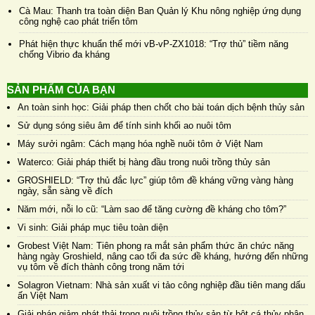
Cà Mau: Thanh tra toàn diện Ban Quản lý Khu nông nghiệp ứng dụng
công nghệ cao phát triển tôm
Phát hiện thực khuẩn thể mới vB-vP-ZX1018: “Trợ thủ” tiềm năng
chống Vibrio đa kháng
SẢN PHẨM CỦA BẠN
An toàn sinh học: Giải pháp then chốt cho bài toán dịch bệnh thủy sản
Sử dụng sóng siêu âm để tính sinh khối ao nuôi tôm
Máy sưởi ngâm: Cách mạng hóa nghề nuôi tôm ở Việt Nam
Waterco: Giải pháp thiết bị hàng đầu trong nuôi trồng thủy sản
GROSHIELD: “Trợ thủ đắc lực” giúp tôm đề kháng vững vàng hàng
ngày, sẵn sàng về đích
Năm mới, nỗi lo cũ: “Làm sao để tăng cường đề kháng cho tôm?”
Vi sinh: Giải pháp mục tiêu toàn diện
Grobest Việt Nam: Tiên phong ra mắt sản phẩm thức ăn chức năng
hàng ngày Groshield, nâng cao tối đa sức đề kháng, hướng đến những
vụ tôm về đích thành công trong năm tới
Solagron Vietnam: Nhà sản xuất vi tảo công nghiệp đầu tiên mang dấu
ấn Việt Nam
Giải pháp giảm phát thải trong nuôi trồng thủy sản từ bột cá thủy phân