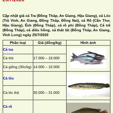
Cập nhật giá cá Tra (Đồng Tháp, An Giang, Hậu Giang), cá Lóc
(Trà Vinh, An Giang, Đồng Tháp, Đồng Nai), cá Rô (Cần Thơ,
Hậu Giang), Ếch (Đồng Tháp), cá rô phi (Đồng Tháp), Cá trê
H
(Đồng Tháp), cá điêu hồng, cá thát lát (Đồng Tháp, An Giang,
Vĩnh Long) ngày 25/7/2020
N
Phân loại
Giá (đồng/kg)
Hình ảnh
Cá tra
Cá thịt
17.000 – 18.000
Cá giống (30c/kg)
14.000 – 16.000
Cá lóc
Cá lóc thịt
30.000 – 31.000
Cá rô