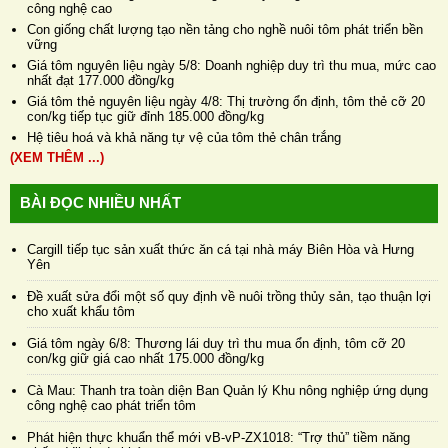
công nghệ cao
Con giống chất lượng tạo nền tảng cho nghề nuôi tôm phát triển bền
vững
Giá tôm nguyên liệu ngày 5/8: Doanh nghiệp duy trì thu mua, mức cao
nhất đạt 177.000 đồng/kg
Giá tôm thẻ nguyên liệu ngày 4/8: Thị trường ổn định, tôm thẻ cỡ 20
con/kg tiếp tục giữ đỉnh 185.000 đồng/kg
Hệ tiêu hoá và khả năng tự vệ của tôm thẻ chân trắng
(XEM THÊM ...)
BÀI ĐỌC NHIỀU NHẤT
Cargill tiếp tục sản xuất thức ăn cá tại nhà máy Biên Hòa và Hưng
Yên
Đề xuất sửa đổi một số quy định về nuôi trồng thủy sản, tạo thuận lợi
cho xuất khẩu tôm
Giá tôm ngày 6/8: Thương lái duy trì thu mua ổn định, tôm cỡ 20
con/kg giữ giá cao nhất 175.000 đồng/kg
Cà Mau: Thanh tra toàn diện Ban Quản lý Khu nông nghiệp ứng dụng
công nghệ cao phát triển tôm
Phát hiện thực khuẩn thể mới vB-vP-ZX1018: “Trợ thủ” tiềm năng