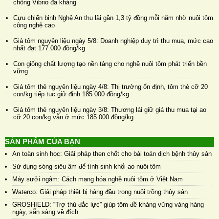
chống Vibrio đa kháng
Cựu chiến binh Nghệ An thu lãi gần 1,3 tỷ đồng mỗi năm nhờ nuôi tôm
công nghệ cao
Giá tôm nguyên liệu ngày 5/8: Doanh nghiệp duy trì thu mua, mức cao
nhất đạt 177.000 đồng/kg
Con giống chất lượng tạo nền tảng cho nghề nuôi tôm phát triển bền
vững
Giá tôm thẻ nguyên liệu ngày 4/8: Thị trường ổn định, tôm thẻ cỡ 20
con/kg tiếp tục giữ đỉnh 185.000 đồng/kg
Giá tôm thẻ nguyên liệu ngày 3/8: Thương lái giữ giá thu mua tại ao
cỡ 20 con/kg vẫn ở mức 185.000 đồng/kg
SẢN PHẨM CỦA BẠN
An toàn sinh học: Giải pháp then chốt cho bài toán dịch bệnh thủy sản
Sử dụng sóng siêu âm để tính sinh khối ao nuôi tôm
Máy sưởi ngâm: Cách mạng hóa nghề nuôi tôm ở Việt Nam
Waterco: Giải pháp thiết bị hàng đầu trong nuôi trồng thủy sản
GROSHIELD: “Trợ thủ đắc lực” giúp tôm đề kháng vững vàng hàng
ngày, sẵn sàng về đích