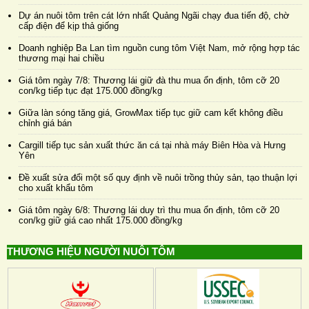
Dự án nuôi tôm trên cát lớn nhất Quảng Ngãi chạy đua tiến độ, chờ
cấp điện để kịp thả giống
Doanh nghiệp Ba Lan tìm nguồn cung tôm Việt Nam, mở rộng hợp tác
thương mại hai chiều
Giá tôm ngày 7/8: Thương lái giữ đà thu mua ổn định, tôm cỡ 20
con/kg tiếp tục đạt 175.000 đồng/kg
Giữa làn sóng tăng giá, GrowMax tiếp tục giữ cam kết không điều
chỉnh giá bán
Cargill tiếp tục sản xuất thức ăn cá tại nhà máy Biên Hòa và Hưng
Yên
Đề xuất sửa đổi một số quy định về nuôi trồng thủy sản, tạo thuận lợi
cho xuất khẩu tôm
Giá tôm ngày 6/8: Thương lái duy trì thu mua ổn định, tôm cỡ 20
con/kg giữ giá cao nhất 175.000 đồng/kg
THƯƠNG HIỆU NGƯỜI NUÔI TÔM