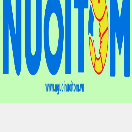
Điện thoại
: (024) 6659.7733
Hotline
: 0901.01.10.83
Email
: nguoinuoitomvn@gmail.com
Địa chỉ
: Tầng 9, Tòa nhà Liên hiệp các Hội Khoa học và Kỹ