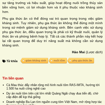
sự tăng trưởng và hiệu suất, giúp hoạt động nuôi trồng thủy sản
bền vững hơn, có lợi nhuận hơn và ít phụ thuộc vào kháng sinh
hơn.
Phụ gia thức ăn có thể đóng vai trò quan trọng trong việc giảm
kháng sinh. Tuy nhiên, phụ gia thức ăn không thể đứng một mình
trong sứ mệnh giảm sử dụng kháng sinh. Bên cạnh việc sử dụng
phụ gia thức ăn, điều quan trọng là phải có kỹ thuật nuôi, quản lý
thức ăn và phòng bệnh hợp lý. Tất cả các thành phần này kết hợp
lại rất quan trọng để duy trì năng suất mà không cần sử dụng
kháng sinh.
Hảo Mai
(
Lược dịch
)
giảm kháng sinh
nuôi tôm
phụ gia thức ăn
Từ khóa
Tin liên quan
Cà Mau thúc đẩy nhân rộng mô hình nuôi tôm RAS-IMTA, hướng tới
1.500 ha nuôi công nghệ cao
Dự án nuôi tôm trên cát lớn nhất Quảng Ngãi chạy đua tiến độ, chờ
cấp điện để kịp thả giống
Doanh nghiệp Ba Lan tìm nguồn cung tôm Việt Nam, mở rộng hợp tác