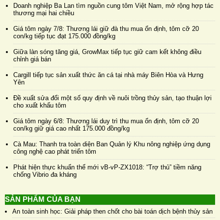
Doanh nghiệp Ba Lan tìm nguồn cung tôm Việt Nam, mở rộng hợp tác
thương mại hai chiều
Giá tôm ngày 7/8: Thương lái giữ đà thu mua ổn định, tôm cỡ 20
con/kg tiếp tục đạt 175.000 đồng/kg
Giữa làn sóng tăng giá, GrowMax tiếp tục giữ cam kết không điều
chỉnh giá bán
Cargill tiếp tục sản xuất thức ăn cá tại nhà máy Biên Hòa và Hưng
Yên
Đề xuất sửa đổi một số quy định về nuôi trồng thủy sản, tạo thuận lợi
cho xuất khẩu tôm
Giá tôm ngày 6/8: Thương lái duy trì thu mua ổn định, tôm cỡ 20
con/kg giữ giá cao nhất 175.000 đồng/kg
Cà Mau: Thanh tra toàn diện Ban Quản lý Khu nông nghiệp ứng dụng
công nghệ cao phát triển tôm
Phát hiện thực khuẩn thể mới vB-vP-ZX1018: “Trợ thủ” tiềm năng
chống Vibrio đa kháng
SẢN PHẨM CỦA BẠN
An toàn sinh học: Giải pháp then chốt cho bài toán dịch bệnh thủy sản