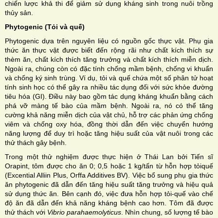
chiến lược khả thi để giảm sử dụng kháng sinh trong nuôi trồng
thủy sản.
Phytogenic (Tỏi và quế)
Phytogenic dựa trên nguyên liệu có nguồn gốc thực vật. Phụ gia
thức ăn thực vật được biết đến rộng rãi như chất kích thích sự
thèm ăn, chất kích thích tăng trưởng và chất kích thích miễn dịch.
Ngoài ra, chúng còn có đặc tính chống mầm bệnh, chống vi khuẩn
và chống ký sinh trùng. Ví dụ, tỏi và quế chứa một số phân tử hoạt
tính sinh học có thể gây ra nhiều tác dụng đối với sức khỏe đường
tiêu hóa (GI). Điều này bao gồm tác dụng kháng khuẩn bằng cách
phá vỡ màng tế bào của mầm bệnh. Ngoài ra, nó có thể tăng
cường khả năng miễn dịch của vật chủ, hỗ trợ các phản ứng chống
viêm và chống oxy hóa, đồng thời dẫn đến việc chuyển hướng
năng lượng để duy trì hoặc tăng hiệu suất của vật nuôi trong các
thử thách gây bệnh.
Trong một thử nghiệm được thực hiện ở Thái Lan bởi Tiến sĩ
Orapint, tôm được cho ăn 0; 0,5 hoặc 1 kg/tấn từ hỗn hợp tỏiquế
(Excential Alliin Plus, Orffa Additives BV). Việc bổ sung phụ gia thức
ăn phytogenic đã dẫn đến tăng hiệu suất tăng trưởng và hiệu quả
sử dụng thức ăn. Bên cạnh đó, việc đưa hỗn hợp tỏi-quế vào chế
độ ăn đã dẫn đến khả năng kháng bệnh cao hơn. Tôm đã được
thử thách với
Vibrio parahaemolyticus
. Nhìn chung, số lượng tế bào