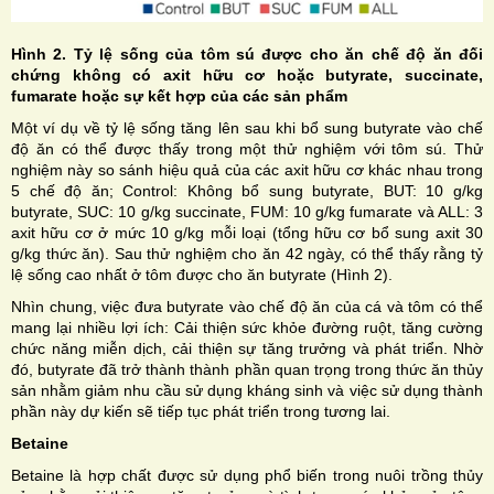
Hình 2. Tỷ lệ sống của tôm sú được cho ăn chế độ ăn đối
chứng không có axit hữu cơ hoặc butyrate, succinate,
fumarate hoặc sự kết hợp của các sản phẩm
Một ví dụ về tỷ lệ sống tăng lên sau khi bổ sung butyrate vào chế
độ ăn có thể được thấy trong một thử nghiệm với tôm sú. Thử
nghiệm này so sánh hiệu quả của các axit hữu cơ khác nhau trong
5 chế độ ăn; Control: Không bổ sung butyrate, BUT: 10 g/kg
butyrate, SUC: 10 g/kg succinate, FUM: 10 g/kg fumarate và ALL: 3
axit hữu cơ ở mức 10 g/kg mỗi loại (tổng hữu cơ bổ sung axit 30
g/kg thức ăn). Sau thử nghiệm cho ăn 42 ngày, có thể thấy rằng tỷ
lệ sống cao nhất ở tôm được cho ăn butyrate (Hình 2).
Nhìn chung, việc đưa butyrate vào chế độ ăn của cá và tôm có thể
mang lại nhiều lợi ích: Cải thiện sức khỏe đường ruột, tăng cường
chức năng miễn dịch, cải thiện sự tăng trưởng và phát triển. Nhờ
đó, butyrate đã trở thành thành phần quan trọng trong thức ăn thủy
sản nhằm giảm nhu cầu sử dụng kháng sinh và việc sử dụng thành
phần này dự kiến sẽ tiếp tục phát triển trong tương lai.
Betaine
Betaine là hợp chất được sử dụng phổ biến trong nuôi trồng thủy