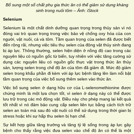
Bổ sung một số chất phụ gia thức ăn có thể giảm sử dụng kháng
sinh trong nuôi tôm – Ảnh: iStock
Selenium
Selenium là một chất dinh dưỡng quan trọng trong thủy sản vì nó
đóng vai trò quan trọng trong việc bảo vệ chống oxy hóa của con
người, vật nuôi, cá và tôm. Tầm quan trọng của selen đã được biết
đến rộng rãi, nhưng việc tiêu thụ selen của động vật thủy sinh đang
bị áp lực. Thông thường, selen hiện diện ở nồng độ cao trong các
nguyên liệu có nguồn gốc từ biển, tuy nhiên với việc tăng cường sử
dụng các nguyên liệu có nguồn gốc thực vật trong thức ăn thủy
sản, lượng selen trong chế độ ăn của tôm đã giảm đi. Mức độ giảm
selen trong khẩu phần đi kèm với áp lực bệnh tăng lên làm nổi bật
tầm quan trọng của việc bổ sung thêm selen vào thức ăn.
Việc bổ sung selen ở dạng hữu cơ của L-selenomethionine được
chứng minh là một lựa chọn tốt, vì selen ở dạng này có thể được
lưu trữ trong các mô động vật. Điều này cho phép mang lại kết quả
tốt nhất vì nó đảm bảo cung cấp selen liên tục bằng cách tích trữ
selen an toàn mà sau đó vật nuôi có thể sử dụng trong thời gian bị
stress hoặc khi sự hấp thu selen bị hạn chế.
Sự kết hợp giữa tăng trưởng và tăng tỷ lệ sống trong áp lực gây
bệnh cho thấy rằng việc đưa selen vào chế độ ăn có thể là một