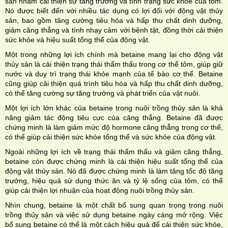
sản nhằm cải thiện sự tăng trưởng và tình trạng sức khỏe của tôm.
Nó được biết đến với nhiều tác dụng có lợi đối với động vật thủy
sản, bao gồm tăng cường tiêu hóa và hấp thu chất dinh dưỡng,
giảm căng thẳng và tính nhạy cảm với bệnh tật, đồng thời cải thiện
sức khỏe và hiệu suất tổng thể của động vật.
Một trong những lợi ích chính mà betaine mang lại cho động vật
thủy sản là cải thiện trạng thái thẩm thấu trong cơ thể tôm, giúp giữ
nước và duy trì trạng thái khỏe mạnh của tế bào cơ thể. Betaine
cũng giúp cải thiện quá trình tiêu hóa và hấp thu chất dinh dưỡng,
có thể tăng cường sự tăng trưởng và phát triển của vật nuôi.
Một lợi ích lớn khác của betaine trong nuôi trồng thủy sản là khả
năng giảm tác động tiêu cực của căng thẳng. Betaine đã được
chứng minh là làm giảm mức độ hormone căng thẳng trong cơ thể,
có thể giúp cải thiện sức khỏe tổng thể và sức khỏe của động vật.
Ngoài những lợi ích về trạng thái thẩm thấu và giảm căng thẳng,
betaine còn được chứng minh là cải thiện hiệu suất tổng thể của
động vật thủy sản. Nó đã được chứng minh là làm tăng tốc độ tăng
trưởng, hiệu quả sử dụng thức ăn và tỷ lệ sống của tôm, có thể
giúp cải thiện lợi nhuận của hoạt động nuôi trồng thủy sản.
Nhìn chung, betaine là một chất bổ sung quan trọng trong nuôi
trồng thủy sản và việc sử dụng betaine ngày càng mở rộng. Việc
bổ sung betaine có thể là một cách hiệu quả để cải thiện sức khỏe,