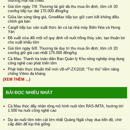
thương mại hai chiều
Giá tôm ngày 7/8: Thương lái giữ đà thu mua ổn định, tôm cỡ 20
con/kg tiếp tục đạt 175.000 đồng/kg
Giữa làn sóng tăng giá, GrowMax tiếp tục giữ cam kết không điều
chỉnh giá bán
Cargill tiếp tục sản xuất thức ăn cá tại nhà máy Biên Hòa và Hưng
Yên
Đề xuất sửa đổi một số quy định về nuôi trồng thủy sản, tạo thuận lợi
cho xuất khẩu tôm
Giá tôm ngày 6/8: Thương lái duy trì thu mua ổn định, tôm cỡ 20
con/kg giữ giá cao nhất 175.000 đồng/kg
Cà Mau: Thanh tra toàn diện Ban Quản lý Khu nông nghiệp ứng dụng
công nghệ cao phát triển tôm
Phát hiện thực khuẩn thể mới vB-vP-ZX1018: “Trợ thủ” tiềm năng
chống Vibrio đa kháng
(XEM THÊM ...)
BÀI ĐỌC NHIỀU NHẤT
Cà Mau thúc đẩy nhân rộng mô hình nuôi tôm RAS-IMTA, hướng tới
1.500 ha nuôi công nghệ cao
Dự án nuôi tôm trên cát lớn nhất Quảng Ngãi chạy đua tiến độ, chờ
cấp điện để kịp thả giống