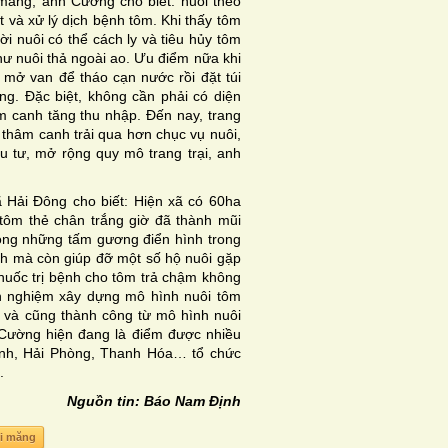
măng, anh Cường cho biết: nuôi theo
 và xử lý dịch bệnh tôm. Khi thấy tôm
ời nuôi có thể cách ly và tiêu hủy tôm
hư nuôi thả ngoài ao. Ưu điểm nữa khi
 mở van để tháo cạn nước rồi đặt túi
ng. Đặc biệt, không cần phải có diện
âm canh tăng thu nhập. Đến nay, trang
 thâm canh trải qua hơn chục vụ nuôi,
 tư, mở rộng quy mô trang trại, anh
Hải Đông cho biết: Hiện xã có 60ha
 tôm thẻ chân trắng giờ đã thành mũi
ong những tấm gương điển hình trong
đình mà còn giúp đỡ một số hộ nuôi gặp
thuốc trị bệnh cho tôm trả chậm không
inh nghiệm xây dựng mô hình nuôi tôm
 và cũng thành công từ mô hình nuôi
 Cường hiện đang là điểm được nhiều
inh, Hải Phòng, Thanh Hóa… tổ chức
.
Nguồn tin: Báo Nam Định
xi măng