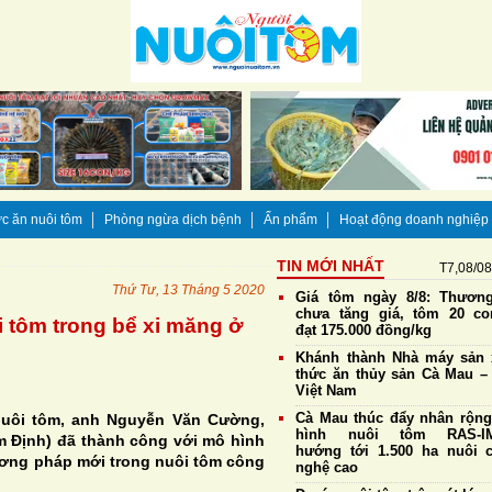
c ăn nuôi tôm
Phòng ngừa dịch bệnh
Ấn phẩm
Hoạt động doanh nghiệp
TIN MỚI NHẤT
T7,08/0
Thứ Tư, 13 Tháng 5 2020
Giá tôm ngày 8/8: Thương
chưa tăng giá, tôm 20 co
 tôm trong bể xi măng ở
đạt 175.000 đồng/kg
Khánh thành Nhà máy sản 
thức ăn thủy sản Cà Mau – 
Việt Nam
Cà Mau thúc đẩy nhân rộn
nuôi tôm, anh Nguyễn Văn Cường,
hình nuôi tôm RAS-IM
m Định) đã thành công với mô hình
hướng tới 1.500 ha nuôi 
ương pháp mới trong nuôi tôm công
nghệ cao