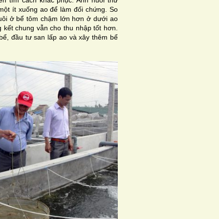
n tìm cách khắc phục. Anh nuôi thử
ột ít xuống ao để làm đối chứng. So
uôi ở bể tôm chậm lớn hơn ở dưới ao
 kết chung vẫn cho thu nhập tốt hơn.
bể, đầu tư san lấp ao và xây thêm bể