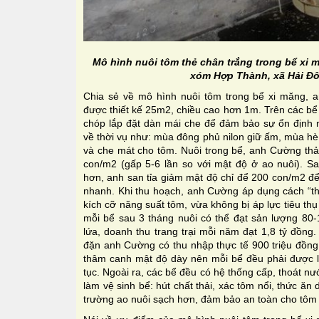
Mô hình nuôi tôm thẻ chân trắng trong bể xi
xóm Hợp Thành, xã Hải Đô
Chia sẻ về mô hình nuôi tôm trong bể xi măng, 
được thiết kế 25m2, chiều cao hơn 1m. Trên các bể
chóp lắp đặt dàn mái che để đảm bảo sự ổn định n
về thời vụ như: mùa đông phủ nilon giữ ấm, mùa hè
và che mát cho tôm. Nuôi trong bể, anh Cường thả
con/m2 (gấp 5-6 lần so với mật độ ở ao nuôi). Sa
hơn, anh san tỉa giảm mật độ chỉ để 200 con/m2 để
nhanh. Khi thu hoạch, anh Cường áp dụng cách “th
kích cỡ năng suất tôm, vừa không bị áp lực tiêu th
mỗi bể sau 3 tháng nuôi có thể đạt sản lượng 80-
lứa, doanh thu trang trại mỗi năm đạt 1,8 tỷ đồn
đặn anh Cường có thu nhập thực tế 900 triệu đồng
thâm canh mật độ dày nên mỗi bể đều phải được lắ
tục. Ngoài ra, các bể đều có hệ thống cấp, thoát nư
làm vệ sinh bể: hút chất thải, xác tôm nổi, thức ăn
trường ao nuôi sạch hơn, đảm bảo an toàn cho tôm si