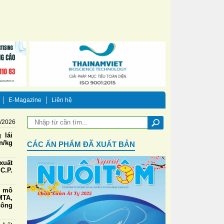
E-Magazine
Liên hệ
8/2026
 lái
n/kg
CÁC ẤN PHẨM ĐÃ XUẤT BẢN
xuất
C.P.
g mô
TA,
công