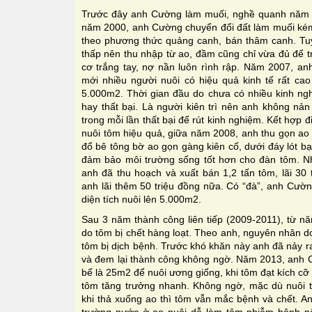
Trước đây anh Cường làm muối, nghề quanh năm 
năm 2000, anh Cường chuyển đổi đất làm muối kém
theo phương thức quảng canh, bán thâm canh. Tu
thấp nên thu nhập từ ao, đầm cũng chỉ vừa đủ để tr
cơ trắng tay, nợ nần luôn rình rập. Năm 2007, a
mới nhiều người nuôi có hiệu quả kinh tế rất cao 
5.000m2. Thời gian đầu do chưa có nhiều kinh ng
hay thất bại. Là người kiên trì nên anh không nản 
trong mỗi lần thất bại để rút kinh nghiệm. Kết hợp
nuôi tôm hiệu quả, giữa năm 2008, anh thu gọn ao 
đổ bê tông bờ ao gọn gàng kiên cố, dưới đáy lót bạ
đảm bảo môi trường sống tốt hơn cho đàn tôm. N
anh đã thu hoạch và xuất bán 1,2 tấn tôm, lãi 30 
anh lãi thêm 50 triệu đồng nữa. Có “đà”, anh Cườ
diện tích nuôi lên 5.000m2.
Sau 3 năm thành công liên tiếp (2009-2011), từ n
do tôm bị chết hàng loạt. Theo anh, nguyên nhân d
tôm bị dịch bệnh. Trước khó khăn này anh đã nảy r
và đem lại thành công không ngờ. Năm 2013, anh C
bể là 25m2 để nuôi ương giống, khi tôm đạt kích c
tôm tăng trưởng nhanh. Không ngờ, mặc dù nuôi tr
khi thả xuống ao thì tôm vẫn mắc bệnh và chết. A