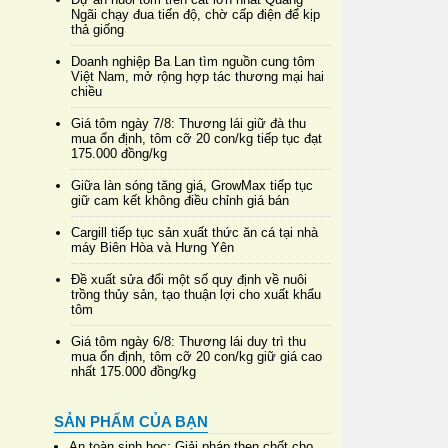
Ngãi chạy đua tiến độ, chờ cấp điện để kịp
thả giống
Doanh nghiệp Ba Lan tìm nguồn cung tôm
Việt Nam, mở rộng hợp tác thương mại hai
chiều
Giá tôm ngày 7/8: Thương lái giữ đà thu
mua ổn định, tôm cỡ 20 con/kg tiếp tục đạt
175.000 đồng/kg
Giữa làn sóng tăng giá, GrowMax tiếp tục
giữ cam kết không điều chỉnh giá bán
Cargill tiếp tục sản xuất thức ăn cá tại nhà
máy Biên Hòa và Hưng Yên
Đề xuất sửa đổi một số quy định về nuôi
trồng thủy sản, tạo thuận lợi cho xuất khẩu
tôm
Giá tôm ngày 6/8: Thương lái duy trì thu
mua ổn định, tôm cỡ 20 con/kg giữ giá cao
nhất 175.000 đồng/kg
SẢN PHẨM CỦA BẠN
An toàn sinh học: Giải pháp then chốt cho