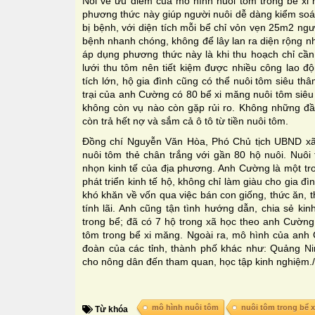
Nói về ưu điểm của mô hình nuôi tôm trong bể xi 
phương thức này giúp người nuôi dễ dàng kiểm soát
bị bệnh, với diện tích mỗi bể chỉ vỏn vẹn 25m2 ngư
bệnh nhanh chóng, không để lây lan ra diện rộng n
áp dụng phương thức này là khi thu hoạch chỉ cần
lưới thu tôm nên tiết kiệm được nhiều công lao độ
tích lớn, hộ gia đình cũng có thể nuôi tôm siêu th
trại của anh Cường có 80 bể xi măng nuôi tôm siêu
không còn vụ nào còn gặp rủi ro. Không những đầu
còn trả hết nợ và sắm cả ô tô từ tiền nuôi tôm.
Đồng chí Nguyễn Văn Hòa, Phó Chủ tịch UBND xã 
nuôi tôm thẻ chân trắng với gần 80 hộ nuôi. Nuôi
nhọn kinh tế của địa phương. Anh Cường là một tr
phát triển kinh tế hộ, không chỉ làm giàu cho gia 
khó khăn về vốn qua việc bán con giống, thức ăn, 
tính lãi. Anh cũng tận tình hướng dẫn, chia sẻ k
trong bể; đã có 7 hộ trong xã học theo anh Cường
tôm trong bể xi măng. Ngoài ra, mô hình của anh
đoàn của các tỉnh, thành phố khác như: Quảng N
cho nông dân đến tham quan, học tập kinh nghiệm./
mô hình nuôi tôm
nuôi tôm trong bể 
Từ khóa