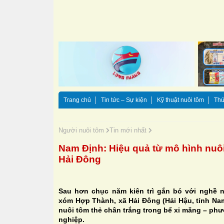
Trang chủ
Tin tức – Sự kiện
Kỹ thuật nuôi tôm
Thứ
Người nuôi tôm
Tin mới nhất
Nam Định: Hiệu quả từ mô hình nuôi
Hải Đông
Sau hơn chục năm kiên trì gắn bó với nghề 
xóm Hợp Thành, xã Hải Đông (Hải Hậu, tỉnh Na
nuôi tôm thẻ chân trắng trong bể xi măng – ph
nghiệp.