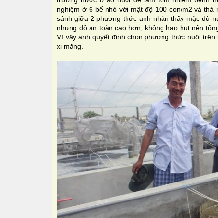
trường nước ở ao nuôi dễ làm tôm nhiễm bệnh nê
nghiệm ở 6 bể nhỏ với mật độ 100 con/m2 và thả m
sánh giữa 2 phương thức anh nhận thấy mặc dù n
nhưng độ an toàn cao hơn, không hao hụt nên tổng
Vì vậy anh quyết định chọn phương thức nuôi trên 
xi măng.