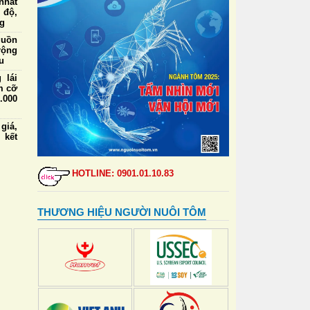
nhất
 độ,
ng
guồn
rộng
u
 lái
m cỡ
.000
iá,
 kết
ức ăn
HOTLINE: 0901.01.10.83
a và
định
THƯƠNG HIỆU NGƯỜI NUÔI TÔM
 tạo
 lái
m cỡ
nhất