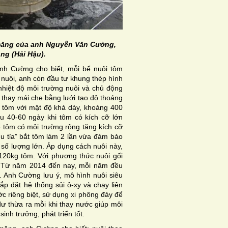
 măng của anh Nguyễn Văn Cường,
ng (Hải Hậu).
anh Cường cho biết, mỗi bể nuôi tôm
 nuôi, anh còn đầu tư khung thép hình
hiệt độ môi trường nuôi và chủ động
 thay mái che bằng lưới tạo độ thoáng
 tôm với mật độ khá dày, khoảng 400
u 40-60 ngày khi tôm có kích cỡ lớn
 tôm có môi trường rộng tăng kích cỡ
u tỉa” bắt tôm làm 2 lần vừa đảm bảo
ụ số lượng lớn. Áp dụng cách nuôi này,
120kg tôm. Với phương thức nuôi gối
g. Từ năm 2014 đến nay, mỗi năm đều
. Anh Cường lưu ý, mô hình nuôi siêu
p đặt hệ thống sủi ô-xy và chạy liên
ớc riêng biệt, sử dụng xi phông đáy để
 dư thừa ra mỗi khi thay nước giúp môi
nh trưởng, phát triển tốt.