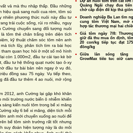
Dự án nuôi tôm trên cát lớn 
Quảng Ngãi chạy đua tiến
vất vả mà thu nhập thấp. Đầu những
chờ cấp điện để kịp thả giố
 hiệu quả sang nuôi cua rèm, tôm sú
y nhiên phương thức nuôi này đầu tư
Doanh nghiệp Ba Lan tìm n
cung tôm Việt Nam, mở 
ang trải cuộc sống, rủi ro nhiều, nguy
hợp tác thương mại hai chiề
nh Cường chuyển sang đối tượng nuôi
Giá tôm ngày 7/8: Thương
là tôm thẻ chân trắng trên diện tích
giữ đà thu mua ổn định, tô
hiệm, kỹ thuật chăm sóc tôm nên anh
20 con/kg tiếp tục đạt 175
mà tích lũy, phân tích tìm ra bài học
đồng/kg
 đi tham quan học hỏi ở một số mô hình
Giữa làn sóng tăng g
lại còn 1.000m2, đầu tư cải tạo kè bờ
GrowMax tiếp tục giữ cam
t, đầu tư hệ thống quạt nước tạo ô-xy
không điều chỉnh giá bán
hờ đầu tư bài bản nên ngay ở vụ đó,
Cargill tiếp tục sản xuất th
triệu đồng sau 75 ngày. Vụ tiếp theo,
cá tại nhà máy Biên Hò
ng đã đầu tư thêm 4 ao nuôi, mở rộng
Hưng Yên
Đề xuất sửa đổi một số quy 
về nuôi trồng thủy sản,
ăm 2012, anh Cường lại gặp khó khăn
thuận lợi cho xuất khẩu tôm
o môi trường nước biển ô nhiễm khiến
Giá tôm ngày 6/8: Thương
a sáng kiến nuôi tôm trong bể xi măng
duy trì thu mua ổn định, tô
ường xây 6 bể xi măng, diện tích mỗi
20 con/kg giữ giá cao 
ỡ lớn anh mới chuyển xuống ao nuôi để
175.000 đồng/kg
ên bể tôm sinh trưởng rất tốt nhưng
nh suy đoán hiện tượng này là do môi