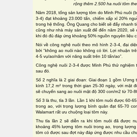
rộng thêm 2.500 ha nuôi tôm th
Năm 2018, tổng sản lượng tôm do Minh Phú nuôi (b
3-4) đạt khoảng 23.000 tấn, chiếm xấp xỉ 20% ngu
trong hệ thống. Ông Quang cho biết sẽ đẩy nhanh t
cũng như nhà máy sản xuất để đến năm 2020, sẽ c
khi đó đủ đáp ứng khoảng 50% nguồn nguyên liệu c
Nói về công nghệ nuôi theo mô hình 2-3-4, đại diệ
bởi “không ao nuôi nào không có lời. Lợi nhuận trê
4-5 vụ/ao/năm với năng suất trên 10 tấn/ao”.
Công nghệ nuôi 2-3-4 được Minh Phú thử nghiệm 
sau đó.
Số 2 nghĩa là 2 giai đoạn: Giai đoạn 1 gồm Ương 
kính 17,2 m² trong thời gian 25-30 ngày, với mật 
sẽ chuyển sang ao nuôi mật độ 300 con/m2 từ 70-8
Số 3 là thu, tỉa 3 lần. Lần 1 khi tôm nuôi được 60-6
trong ao, với trọng lượng bình quân đạt 65-70 co
Walamart rất ưu chuộng loại tôm này.
Thu tỉa lần 2 sẽ diễn ra khi tôm nuôi đã được nu
khoảng 45% lượng tôm nuôi trong ao, trọng lượng 
tôm có được sau đợt này đáp ứng được nhu cầu chun