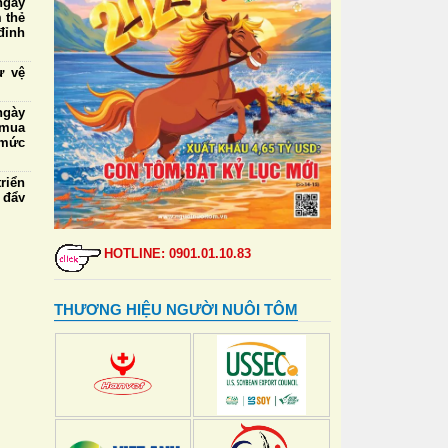
ngày
 thẻ
đỉnh
ự vệ
ngày
 mua
 mức
riển
 đẩy
 thú
ngập
HOTLINE: 0901.01.10.83
 tới
chết
THƯƠNG HIỆU NGƯỜI NUÔI TÔM
ường
h và
ản