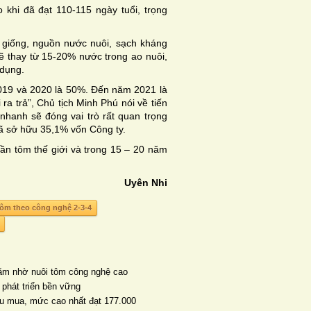
o khi đã đạt 110-115 ngày tuổi, trọng
 giống, nguồn nước nuôi, sạch kháng
ẽ thay từ 15-20% nước trong ao nuôi,
 dụng.
2019 và 2020 là 50%. Đến năm 2021 là
 ra trả”, Chủ tịch Minh Phú nói về tiến
hanh sẽ đóng vai trò rất quan trọng
 sở hữu 35,1% vốn Công ty.
n tôm thế giới và trong 15 – 20 năm
Uyên Nhi
tôm theo công nghệ 2-3-4
năm nhờ nuôi tôm công nghệ cao
 phát triển bền vững
thu mua, mức cao nhất đạt 177.000