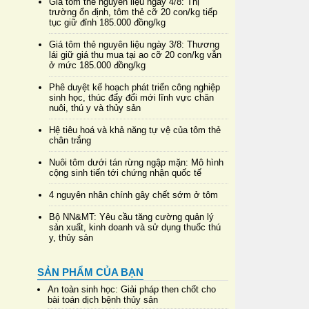
Giá tôm thẻ nguyên liệu ngày 4/8: Thị
trường ổn định, tôm thẻ cỡ 20 con/kg tiếp
tục giữ đỉnh 185.000 đồng/kg
Giá tôm thẻ nguyên liệu ngày 3/8: Thương
lái giữ giá thu mua tại ao cỡ 20 con/kg vẫn
ở mức 185.000 đồng/kg
Phê duyệt kế hoạch phát triển công nghiệp
sinh học, thúc đẩy đổi mới lĩnh vực chăn
nuôi, thú y và thủy sản
Hệ tiêu hoá và khả năng tự vệ của tôm thẻ
chân trắng
Nuôi tôm dưới tán rừng ngập mặn: Mô hình
cộng sinh tiến tới chứng nhận quốc tế
4 nguyên nhân chính gây chết sớm ở tôm
Bộ NN&MT: Yêu cầu tăng cường quản lý
sản xuất, kinh doanh và sử dụng thuốc thú
y, thủy sản
SẢN PHẨM CỦA BẠN
An toàn sinh học: Giải pháp then chốt cho
bài toán dịch bệnh thủy sản