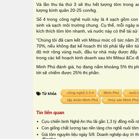
Và lần thu tỉa thứ 3 sẽ thu hết lượng tôm trong a
lượng bình quân 20-25 con/kg.
Số 4 trong công nghệ nuôi này là 4 sạch gồm con
sinh và sạch môi trường chung. Cụ thể, mỗi ngày s
kích thích tôm lớn nhanh, và nước này có thể tái sử
“Chúng tôi đã cam kết với Mitsui mức cổ tức năm 
70%, nếu không đạt kế hoạch thì tôi phải lấy tiền túi
độ mở rộng vùng nuôi, đầu tư nhà máy được đẩy n
trong các kế hoạch kinh doanh sau khi Mitsui &Co đã
Minh Phú đánh giá, họ đang nắm khoảng 5% thị phầ
tới sẽ chiếm được 25% thị phần.
công nghệ 2-3-4
Minh Phú
nuôi 
Từ khóa
tập đoàn Minh Phú
thủy sản Minh Phú
Tin liên quan
Cựu chiến binh Nghệ An thu lãi gần 1,3 tỷ đồng mỗi 
Con giống chất lượng tạo nền tảng cho nghề nuôi tôm
Giá tôm nguyên liệu ngày 5/8: Doanh nghiệp duy trì 