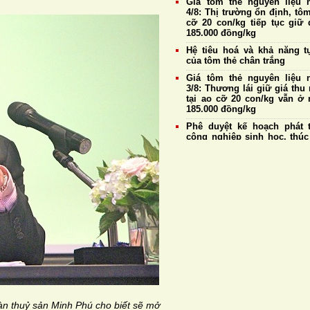
Giá tôm thẻ nguyên liệu 
4/8: Thị trường ổn định, tôm
cỡ 20 con/kg tiếp tục giữ 
185.000 đồng/kg
Hệ tiêu hoá và khả năng t
của tôm thẻ chân trắng
Giá tôm thẻ nguyên liệu 
3/8: Thương lái giữ giá thu
tại ao cỡ 20 con/kg vẫn ở
185.000 đồng/kg
Phê duyệt kế hoạch phát t
công nghiệp sinh học, thúc
đổi mới lĩnh vực chăn nuôi,
y và thủy sản
Nuôi tôm dưới tán rừng 
mặn: Mô hình cộng sinh tiến
chứng nhận quốc tế
4 nguyên nhân chính gây 
sớm ở tôm
Bộ NN&MT: Yêu cầu tăng c
quản lý sản xuất, kinh doan
sử dụng thuốc thú y, thủy s
 thuỷ sản Minh Phú cho biết sẽ mở