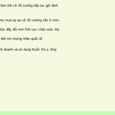
 tôm thẻ cỡ 20 con/kg tiếp tục giữ đỉnh
á thu mua tại ao cỡ 20 con/kg vẫn ở mức
húc đẩy đổi mới lĩnh vực chăn nuôi, thú
tiến tới chứng nhận quốc tế
h doanh và sử dụng thuốc thú y, thủy