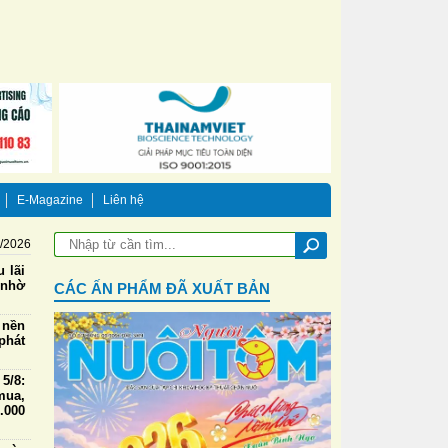
E-Magazine
Liên hệ
8/2026
 lãi
 nhờ
CÁC ẤN PHẨM ĐÃ XUẤT BẢN
 nền
phát
5/8:
mua,
000