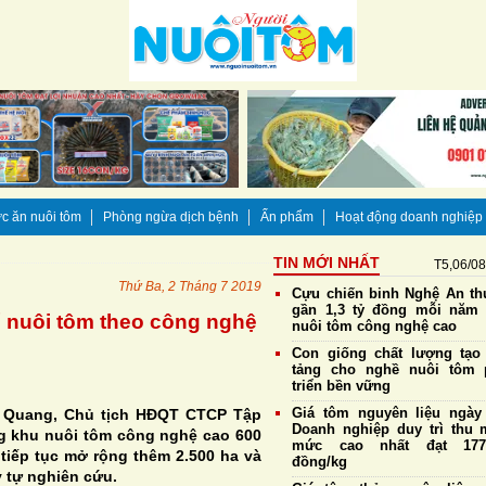
c ăn nuôi tôm
Phòng ngừa dịch bệnh
Ấn phẩm
Hoạt động doanh nghiệp
TIN MỚI NHẤT
T5,06/0
Thứ Ba, 2 Tháng 7 2019
Cựu chiến binh Nghệ An thu
gần 1,3 tỷ đồng mỗi năm
 nuôi tôm theo công nghệ
nuôi tôm công nghệ cao
Con giống chất lượng tạo
tảng cho nghề nuôi tôm 
triển bền vững
Giá tôm nguyên liệu ngày 
n Quang, Chủ tịch HĐQT CTCP Tập
Doanh nghiệp duy trì thu 
g khu nuôi tôm công nghệ cao 600
mức cao nhất đạt 177.
tiếp tục mở rộng thêm 2.500 ha và
đồng/kg
 tự nghiên cứu.