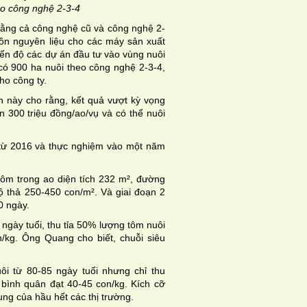
eo công nghệ 2-3-4
ằng cả công nghệ cũ và công nghệ 2-
ồn nguyên liệu cho các máy sản xuất
iến độ các dự án đầu tư vào vùng nuôi
ó 900 ha nuôi theo công nghệ 2-3-4,
ho công ty.
n này cho rằng, kết quả vượt kỳ vọng
n 300 triệu đồng/ao/vụ và có thể nuôi
từ 2016 và thực nghiệm vào một năm
tôm trong ao diện tích 232 m², đường
độ thả 250-450 con/m². Và giai đoạn 2
0 ngày.
5 ngày tuổi, thu tỉa 50% lượng tôm nuôi
n/kg. Ông Quang cho biết, chuỗi siêu
ôi từ 80-85 ngày tuổi nhưng chỉ thu
bình quân đạt 40-45 con/kg. Kích cỡ
g của hầu hết các thị trường.