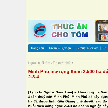
Trang chủ
Tin tức – Sự kiện
Kỹ thuật nuôi tôm
Thứ
Người nuôi tôm
Tin mới nhất
Minh Phú mở rộng thêm 2.500 ha để
2-3-4
[Tạp chí Người Nuôi Tôm] – Theo ông Lê Vă
đoàn thuỷ sản Minh Phú, Minh Phú sẽ xây dựn
ha đã được tỉnh Kiên Giang phê duyệt, sau đó 
nuôi theo công nghệ 2-3-4 do doanh nghiệp này