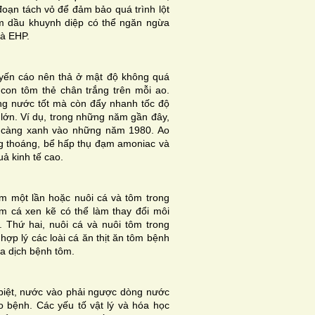
oạn tách vỏ để đảm bảo quá trình lột
êm dầu khuynh diệp có thể ngăn ngừa
à EHP.
yến cáo nên thả ở mật độ không quá
 con tôm thẻ chân trắng trên mỗi ao.
ợng nước tốt mà còn đẩy nhanh tốc độ
lớn. Ví dụ, trong những năm gần đây,
m càng xanh vào những năm 1980. Ao
ng thoáng, bể hấp thụ đạm amoniac và
ả kinh tế cao.
m một lần hoặc nuôi cá và tôm trong
ôm cá xen kẽ có thể làm thay đổi môi
. Thứ hai, nuôi cá và nuôi tôm trong
ợp lý các loài cá ăn thịt ăn tôm bệnh
ủa dịch bệnh tôm.
 biệt, nước vào phải ngược dòng nước
o bệnh. Các yếu tố vật lý và hóa học