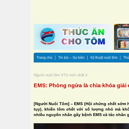
Trang chủ
Tin tức – Sự kiện
Kỹ thuật nuôi tôm
Thứ
Người nuôi tôm
Tin mới nhất
EMS: Phòng ngừa là chìa khóa giải 
[Người Nuôi Tôm] – EMS (Hội chứng chết sớm h
tụy), khiến tôm chết với số lượng nhỏ mà kh
nhiều nguyên nhân gây bệnh EMS và tác nhân 