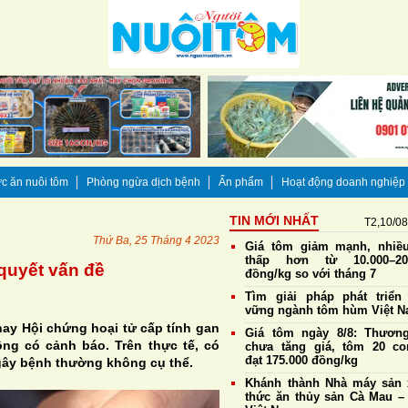
c ăn nuôi tôm
Phòng ngừa dịch bệnh
Ấn phẩm
Hoạt động doanh nghiệp
TIN MỚI NHẤT
T2,10/0
Thứ Ba, 25 Tháng 4 2023
Giá tôm giảm mạnh, nhiề
thấp hơn từ 10.000–20
quyết vấn đề
đồng/kg so với tháng 7
Tìm giải pháp phát triển
vững ngành tôm hùm Việt 
ay Hội chứng hoại tử cấp tính gan
Giá tôm ngày 8/8: Thương
ông có cảnh báo. Trên thực tế, có
chưa tăng giá, tôm 20 co
đạt 175.000 đồng/kg
gây bệnh thường không cụ thể.
Khánh thành Nhà máy sản 
thức ăn thủy sản Cà Mau – 