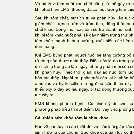
Và hành vi tôm nuốt xác chết cũng có thể gây ra c
khi phát hiện EMS, thường đã có một lượng tôm thiệt
Sau khi tôm chết, sự tích tụ và phân hủy liên tục 
giảm chất lượng nước và trầm tích, đồng thời tạo 
chất khác. Đồng thời, xác tôm sẽ trở thành nơi sinh
khi bị tôm khác nuốt phải sẽ gây nhiễm trùng thứ ph
tôm khỏe mạnh bị ảnh hưởng, xuất hiện các bệnh 
đen mang.
Khi EMS bùng phát, người nuôi sẽ tăng cường bổ 
rõ ràng nào được nhìn thấy. Điều này là do trong q
dư tích tụ trong ao lâu ngày, những phần mồi còn sót
khi phân hủy. Theo thời gian, đáy ao nuôi tôm luô
hòa tan thấp. Ngoài ra, phần mồi còn lại bị phân h
amoniac và hydrosulfide trong điều kiện thiếu oxy
thiếu oxy ở đáy ao lâu ngày, bị tác động thường xu
tục xảy ra.
EMS không phải là bệnh. Có nhiều lý do cho sự
phương pháp điều trị dứt điểm. Bởi vậy việc phòng 
Cải thiện sức khỏe tôm là chìa khóa
Bảo vệ gan tụy là cần thiết đối với các loài giáp xác 
sinh trưởng của chúng. Sức khỏe của gan tụy có thể