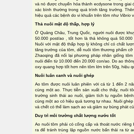
và nó được chuyển hóa thành ecdysone trong giai đ
xác bình thường trong quá trình tăng trưởng. Th
hiệu quả các bệnh do vi khuẩn trên tôm như
Vibrio
v
Thả nuôi mật độ thấp, hợp lý
Ở Quảng Châu, Trung Quốc, người nuôi được khu
50.000 post/ao , tốt hơn là thả không quá 50.000
Nuôi với mật độ thấp hợp lý không chỉ có chất lư
tăng trưởng của tôm, dễ nuôi tôm thương phẩm cỡ 
Zhaoqing đã nối lại phương pháp nhân giống tô
nuôi điển từ 10.000 đến 20.000 con/ao. Do ao thô
oxy quang hợp tốt hơn nên tôm lớn trên 50g, hiệu qu
Nuôi luân canh và nuôi ghép
Ao tôm được nuôi luân phiên với cá từ 1 đến 2 nă
cùng một ao. Thực tiễn sản xuất cho thấy, nuôi t
trường sinh thái ao nuôi, giảm tích tụ nguồn bệnh
cùng một ao có hiệu quả tương tự nhau. Nuôi ghép h
và chết có thể làm sạch ao và giảm sự bùng phát c
Duy trì môi trường chất lượng nước tốt
Ao nuôi tôm phải có cống cấp và thoát nước riêng
ra để tránh trùng lặp nguồn nước bẩn thải ra từ a