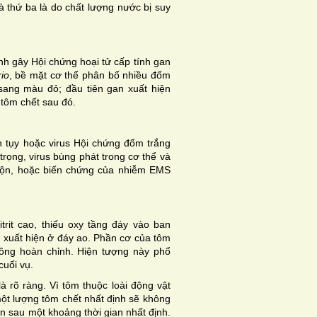
và thứ ba là do chất lượng nước bị suy
h gây Hội chứng hoại tử cấp tính gan
io
, bề mặt cơ thể phân bố nhiều đốm
 sang màu đỏ; đầu tiên gan xuất hiện
 tôm chết sau đó.
n tụy hoặc virus Hội chứng đốm trắng
trọng, virus bùng phát trong cơ thể và
uộn, hoặc biến chứng của nhiễm EMS
rit cao, thiếu oxy tầng đáy vào ban
 xuất hiện ở đáy ao. Phần cơ của tôm
hông hoàn chỉnh. Hiện tượng này phổ
cuối vụ.
 rõ ràng. Vì tôm thuộc loài động vật
một lượng tôm chết nhất định sẽ không
n sau một khoảng thời gian nhất định.