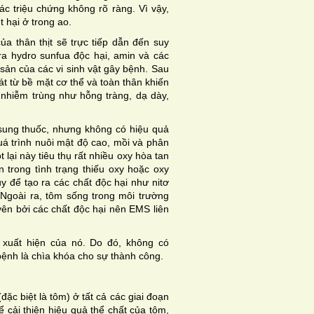
ác triệu chứng không rõ ràng. Vì vậy,
 hại ở trong ao.
của thân thịt sẽ trực tiếp dẫn đến suy
ra hydro sunfua độc hại, amin và các
 sản của các vi sinh vật gây bệnh. Sau
át từ bề mặt cơ thể và toàn thân khiến
nhiễm trùng như hỗng tràng, dạ dày,
sung thuốc, nhưng không có hiệu quả
uá trình nuôi mật độ cao, mồi và phân
 lại này tiêu thụ rất nhiều oxy hòa tan
n trong tình trạng thiếu oxy hoặc oxy
ủy để tạo ra các chất độc hại như nitơ
. Ngoài ra, tôm sống trong môi trường
yên bởi các chất độc hại nên EMS liên
 xuất hiện của nó. Do đó, không có
bệnh là chìa khóa cho sự thành công.
(đặc biệt là tôm) ở tất cả các giai đoạn
 cải thiện hiệu quả thể chất của tôm,