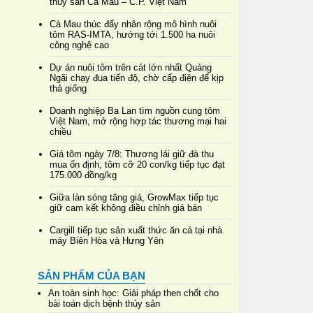
thủy sản Cà Mau – C.P. Việt Nam
Cà Mau thúc đẩy nhân rộng mô hình nuôi
tôm RAS-IMTA, hướng tới 1.500 ha nuôi
công nghệ cao
Dự án nuôi tôm trên cát lớn nhất Quảng
Ngãi chạy đua tiến độ, chờ cấp điện để kịp
thả giống
Doanh nghiệp Ba Lan tìm nguồn cung tôm
Việt Nam, mở rộng hợp tác thương mại hai
chiều
Giá tôm ngày 7/8: Thương lái giữ đà thu
mua ổn định, tôm cỡ 20 con/kg tiếp tục đạt
175.000 đồng/kg
Giữa làn sóng tăng giá, GrowMax tiếp tục
giữ cam kết không điều chỉnh giá bán
Cargill tiếp tục sản xuất thức ăn cá tại nhà
máy Biên Hòa và Hưng Yên
SẢN PHẨM CỦA BẠN
An toàn sinh học: Giải pháp then chốt cho
bài toán dịch bệnh thủy sản