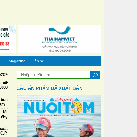
E-Magazine
Liên hệ
8/2026
u cỡ
.000
CÁC ẤN PHẨM ĐÃ XUẤT BẢN
 bền
Nam
 lái
n/kg
xuất
C.P.