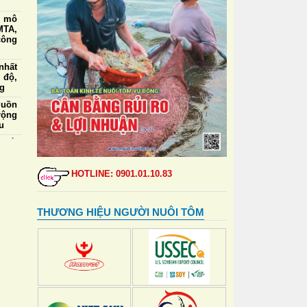
g mô
TA,
công
nhất
 độ,
ng
guồn
rộng
u
 lái
m cỡ
.000
HOTLINE: 0901.01.10.83
iá,
 kết
THƯƠNG HIỆU NGƯỜI NUÔI TÔM
ức ăn
a và