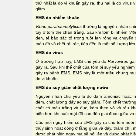
thứ nhất là do vi khuẩn gây ra, thứ hai là do virus 
giảm.
EMS do nhiễm khuẩn
Vibrio parahaemolyticus
thường là nguyên nhân chín
tụy ở tôm thẻ chân trắng. Sau khi tôm bị nhiễm
Vibr
đen, tế bào sắc tố trong ruột lan rộng và chuyển
màu đỏ và chết rải rác, tiếp đến là một số lượng lớn
EMS do virus
Ở trường hợp này, EMS chủ yếu do
Parvovirus
ga
gây ra. Sau khi thể chất của tôm bị suy yếu nghiêm 
gây ra bệnh EMS. EMS này là một triệu chứng m
do vi khuẩn.
EMS do suy giảm chất lượng nước
Nguyên nhân chủ yếu là do đạm amoniac hoặc nit
đêm, chất lượng đáy ao suy giảm. Tôm chết thường
chết có màu trắng và đục, kèm theo vỏ và râu k
biến hơn khi nuôi mật độ cao đến giai đoạn giữa và 
Các mối nguy hiểm của EMS gây ra cho tôm nuôi là
thủy sinh hoạt động ở tầng giữa và đáy, thậm chí, 
được phát hiện ngay mà sẽ nổi lên và được phát hiệ