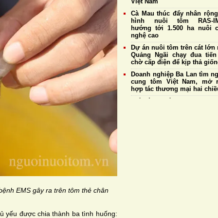
Việt Nam
Cà Mau thúc đẩy nhân rộn
hình nuôi tôm RAS-IM
hướng tới 1.500 ha nuôi 
nghệ cao
Dự án nuôi tôm trên cát lớn 
Quảng Ngãi chạy đua tiến
chờ cấp điện để kịp thả giố
Doanh nghiệp Ba Lan tìm n
cung tôm Việt Nam, mở 
hợp tác thương mại hai chiề
Giá tôm ngày 7/8: Thương
giữ đà thu mua ổn định, tô
20 con/kg tiếp tục đạt 175
đồng/kg
Giữa làn sóng tăng g
GrowMax tiếp tục giữ cam
không điều chỉnh giá bán
Cargill tiếp tục sản xuất th
cá tại nhà máy Biên Hò
Hưng Yên
bệnh EMS gây ra trên tôm thẻ chân
ủ yếu được chia thành ba tình huống: