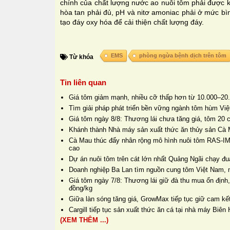
chính của chất lượng nước ao nuôi tôm phải được ki
hòa tan phải đủ, pH và nitơ amoniac phải ở mức b
tạo đáy oxy hóa để cải thiện chất lượng đáy.
EMS
phòng ngừa bệnh dịch trên tôm
Từ khóa
Tin liên quan
Giá tôm giảm mạnh, nhiều cỡ thấp hơn từ 10.000–20.
Tìm giải pháp phát triển bền vững ngành tôm hùm Vi
Giá tôm ngày 8/8: Thương lái chưa tăng giá, tôm 20 
Khánh thành Nhà máy sản xuất thức ăn thủy sản Cà 
Cà Mau thúc đẩy nhân rộng mô hình nuôi tôm RAS-IM
cao
Dự án nuôi tôm trên cát lớn nhất Quảng Ngãi chạy đua
Doanh nghiệp Ba Lan tìm nguồn cung tôm Việt Nam, 
Giá tôm ngày 7/8: Thương lái giữ đà thu mua ổn định,
đồng/kg
Giữa làn sóng tăng giá, GrowMax tiếp tục giữ cam kết
Cargill tiếp tục sản xuất thức ăn cá tại nhà máy Biê
(XEM THÊM ...)