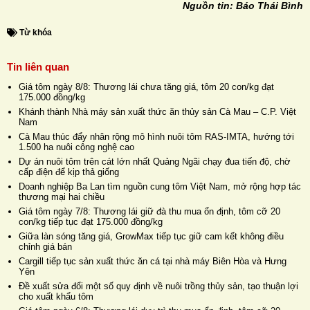
Nguồn tin: Báo Thái Bình
Từ khóa
Tin liên quan
Giá tôm ngày 8/8: Thương lái chưa tăng giá, tôm 20 con/kg đạt
175.000 đồng/kg
Khánh thành Nhà máy sản xuất thức ăn thủy sản Cà Mau – C.P. Việt
Nam
Cà Mau thúc đẩy nhân rộng mô hình nuôi tôm RAS-IMTA, hướng tới
1.500 ha nuôi công nghệ cao
Dự án nuôi tôm trên cát lớn nhất Quảng Ngãi chạy đua tiến độ, chờ
cấp điện để kịp thả giống
Doanh nghiệp Ba Lan tìm nguồn cung tôm Việt Nam, mở rộng hợp tác
thương mại hai chiều
Giá tôm ngày 7/8: Thương lái giữ đà thu mua ổn định, tôm cỡ 20
con/kg tiếp tục đạt 175.000 đồng/kg
Giữa làn sóng tăng giá, GrowMax tiếp tục giữ cam kết không điều
chỉnh giá bán
Cargill tiếp tục sản xuất thức ăn cá tại nhà máy Biên Hòa và Hưng
Yên
Đề xuất sửa đổi một số quy định về nuôi trồng thủy sản, tạo thuận lợi
cho xuất khẩu tôm