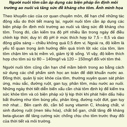
Người nuôi tôm cần áp dụng các biện pháp ổn định môi
trường ao nuôi và tăng sức đề kháng cho tôm. Ảnh minh họa
Theo khuyến cáo của cơ quan chuyên môn, để hạn chế những tác
động xấu do thời tiết mang lại, người nuôi tôm cần áp dụng các
biện pháp ổn định môi trường ao nuôi và tăng sức đề kháng cho
tôm. Trong đó, cần kiểm tra độ pH nhiều lần trong ngày để điều
chỉnh kịp thời; duy trì độ pH ở mức thích hợp từ 7,5 – 8,5 và dao
động giữa sáng – chiều không quá 0,5 đơn vị. Ngoài ra, độ kiềm là
yếu tố quan trọng ảnh hưởng đến quá trình lột xác của tôm, làm
tôm chậm lớn và bị mềm vỏ, giảm tỷ lệ sống. Vì vậy, độ kiềm thích
hợp cho tôm sú từ 80 – 140mg/l và 120 – 150mg/l đối với tôm thẻ.
Người nuôi tôm cũng cần hạn chế mầm bệnh trong ao bằng cách
sử dụng các chế phẩm sinh học an toàn để diệt khuẩn nước ao.
Đồng thời, quản lý sức khỏe của tôm, thường xuyên quan sát phản
ứng, màu sắc, đường ruột, gan tụy, phân tôm, màu nước ao nuôi.
Những ngày thời tiết diễn biến xấu cần chài tôm định kỳ để kiểm tra
sức khỏe tôm và có biện pháp xử lý kịp thời khi phát hiện dấu hiệu
bất thường như tôm búng yếu, phân lỏng, đường ruột đứt, gan tụy
mờ nhạt… Bên cạnh đó, cần bổ sung vitamin C, khoáng chất, vi
sinh đường ruột (men tiêu hóa), chất bổ gan, chất tăng đề kháng
beta-glucan để tăng cường sức chống chịu cho tôm trước thay đổi
của thời tiết và môi trường.