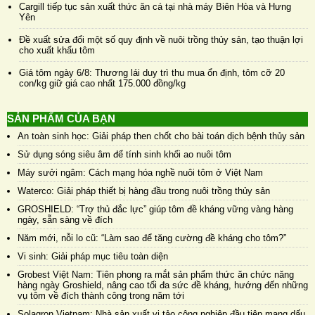
Cargill tiếp tục sản xuất thức ăn cá tại nhà máy Biên Hòa và Hưng
Yên
Đề xuất sửa đổi một số quy định về nuôi trồng thủy sản, tạo thuận lợi
cho xuất khẩu tôm
Giá tôm ngày 6/8: Thương lái duy trì thu mua ổn định, tôm cỡ 20
con/kg giữ giá cao nhất 175.000 đồng/kg
SẢN PHẨM CỦA BẠN
An toàn sinh học: Giải pháp then chốt cho bài toán dịch bệnh thủy sản
Sử dụng sóng siêu âm để tính sinh khối ao nuôi tôm
Máy sưởi ngâm: Cách mạng hóa nghề nuôi tôm ở Việt Nam
Waterco: Giải pháp thiết bị hàng đầu trong nuôi trồng thủy sản
GROSHIELD: “Trợ thủ đắc lực” giúp tôm đề kháng vững vàng hàng
ngày, sẵn sàng về đích
Năm mới, nỗi lo cũ: “Làm sao để tăng cường đề kháng cho tôm?”
Vi sinh: Giải pháp mục tiêu toàn diện
Grobest Việt Nam: Tiên phong ra mắt sản phẩm thức ăn chức năng
hàng ngày Groshield, nâng cao tối đa sức đề kháng, hướng đến những
vụ tôm về đích thành công trong năm tới
Solagron Vietnam: Nhà sản xuất vi tảo công nghiệp đầu tiên mang dấu