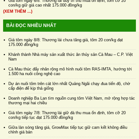
Giá tôm ngày 6/8: Thương lái duy trì thu mua ổn định, tôm cỡ 20
con/kg giữ giá cao nhất 175.000 đồng/kg
(XEM THÊM ...)
BÀI ĐỌC NHIỀU NHẤT
Giá tôm ngày 8/8: Thương lái chưa tăng giá, tôm 20 con/kg đạt
175.000 đồng/kg
Khánh thành Nhà máy sản xuất thức ăn thủy sản Cà Mau – C.P. Việt
Nam
Cà Mau thúc đẩy nhân rộng mô hình nuôi tôm RAS-IMTA, hướng tới
1.500 ha nuôi công nghệ cao
Dự án nuôi tôm trên cát lớn nhất Quảng Ngãi chạy đua tiến độ, chờ
cấp điện để kịp thả giống
Doanh nghiệp Ba Lan tìm nguồn cung tôm Việt Nam, mở rộng hợp tác
thương mại hai chiều
Giá tôm ngày 7/8: Thương lái giữ đà thu mua ổn định, tôm cỡ 20
con/kg tiếp tục đạt 175.000 đồng/kg
Giữa làn sóng tăng giá, GrowMax tiếp tục giữ cam kết không điều
chỉnh giá bán