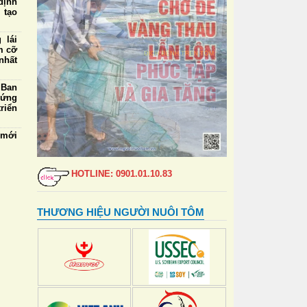
định
 tạo
 lái
m cỡ
nhất
 Ban
 ứng
riển
 mới
tiềm
 lãi
HOTLINE: 0901.01.10.83
 nhờ
 nền
THƯƠNG HIỆU NGƯỜI NUÔI TÔM
phát
5/8:
mua,
000