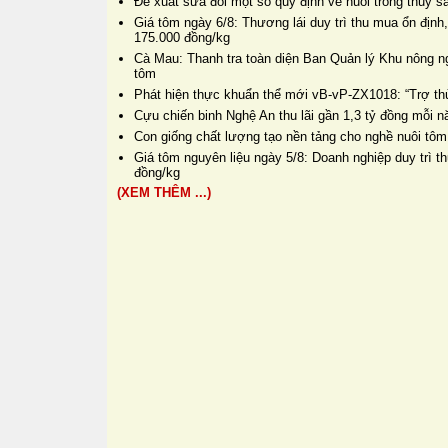
Đề xuất sửa đổi một số quy định về nuôi trồng thủy s
Giá tôm ngày 6/8: Thương lái duy trì thu mua ổn định
175.000 đồng/kg
Cà Mau: Thanh tra toàn diện Ban Quản lý Khu nông n
tôm
Phát hiện thực khuẩn thể mới vB-vP-ZX1018: “Trợ thủ
Cựu chiến binh Nghệ An thu lãi gần 1,3 tỷ đồng mỗi 
Con giống chất lượng tạo nền tảng cho nghề nuôi tôm
Giá tôm nguyên liệu ngày 5/8: Doanh nghiệp duy trì 
đồng/kg
(XEM THÊM ...)