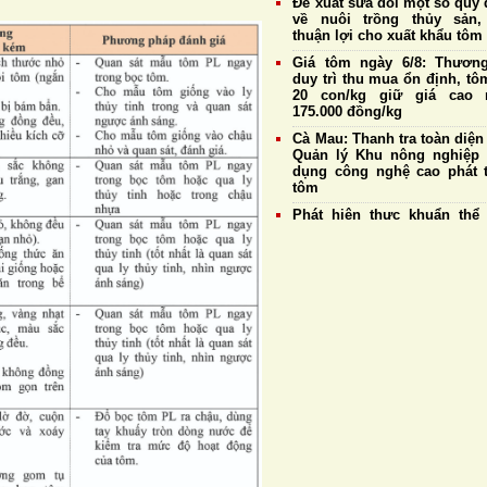
Đề xuất sửa đổi một số quy 
về nuôi trồng thủy sản,
thuận lợi cho xuất khẩu tôm
Giá tôm ngày 6/8: Thương
duy trì thu mua ổn định, tô
20 con/kg giữ giá cao 
175.000 đồng/kg
Cà Mau: Thanh tra toàn diện
Quản lý Khu nông nghiệp
dụng công nghệ cao phát t
tôm
Phát hiện thực khuẩn thể
vB-vP-ZX1018: “Trợ thủ” 
năng chống Vibrio đa kháng
Cựu chiến binh Nghệ An thu
gần 1,3 tỷ đồng mỗi năm
nuôi tôm công nghệ cao
Con giống chất lượng tạo
tảng cho nghề nuôi tôm 
triển bền vững
Giá tôm nguyên liệu ngày 
Doanh nghiệp duy trì thu 
mức cao nhất đạt 177.
đồng/kg