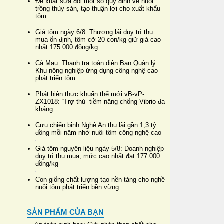
Đề xuất sửa đổi một số quy định về nuôi
trồng thủy sản, tạo thuận lợi cho xuất khẩu
tôm
Giá tôm ngày 6/8: Thương lái duy trì thu
mua ổn định, tôm cỡ 20 con/kg giữ giá cao
nhất 175.000 đồng/kg
Cà Mau: Thanh tra toàn diện Ban Quản lý
Khu nông nghiệp ứng dụng công nghệ cao
phát triển tôm
Phát hiện thực khuẩn thể mới vB-vP-
ZX1018: “Trợ thủ” tiềm năng chống Vibrio đa
kháng
Cựu chiến binh Nghệ An thu lãi gần 1,3 tỷ
đồng mỗi năm nhờ nuôi tôm công nghệ cao
Giá tôm nguyên liệu ngày 5/8: Doanh nghiệp
duy trì thu mua, mức cao nhất đạt 177.000
đồng/kg
Con giống chất lượng tạo nền tảng cho nghề
nuôi tôm phát triển bền vững
SẢN PHẨM CỦA BẠN