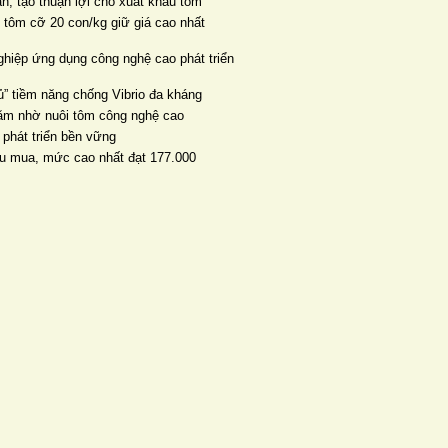
ản, tạo thuận lợi cho xuất khẩu tôm
, tôm cỡ 20 con/kg giữ giá cao nhất
ghiệp ứng dụng công nghệ cao phát triển
” tiềm năng chống Vibrio đa kháng
năm nhờ nuôi tôm công nghệ cao
 phát triển bền vững
thu mua, mức cao nhất đạt 177.000