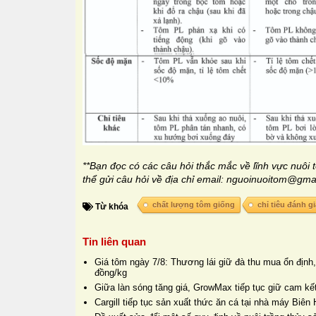
**Bạn đọc có các câu hỏi thắc mắc về lĩnh vực nuôi 
thể gửi câu hỏi về địa chỉ email: nguoinuoitom@gma
chất lượng tôm giống
chỉ tiêu đánh gi
Từ khóa
Tin liên quan
Giá tôm ngày 7/8: Thương lái giữ đà thu mua ổn định,
đồng/kg
Giữa làn sóng tăng giá, GrowMax tiếp tục giữ cam kết
Cargill tiếp tục sản xuất thức ăn cá tại nhà máy Biê