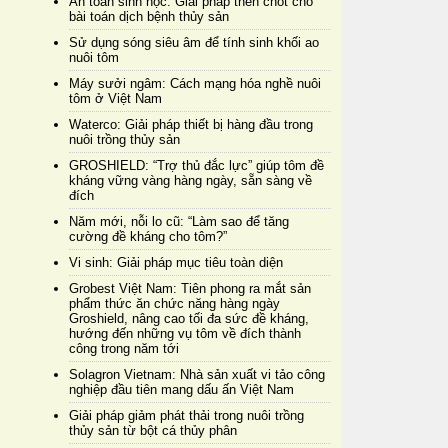
An toàn sinh học: Giải pháp then chốt cho
bài toán dịch bệnh thủy sản
Sử dụng sóng siêu âm để tính sinh khối ao
nuôi tôm
Máy sưởi ngâm: Cách mạng hóa nghề nuôi
tôm ở Việt Nam
Waterco: Giải pháp thiết bị hàng đầu trong
nuôi trồng thủy sản
GROSHIELD: “Trợ thủ đắc lực” giúp tôm đề
kháng vững vàng hàng ngày, sẵn sàng về
đích
Năm mới, nỗi lo cũ: “Làm sao để tăng
cường đề kháng cho tôm?”
Vi sinh: Giải pháp mục tiêu toàn diện
Grobest Việt Nam: Tiên phong ra mắt sản
phẩm thức ăn chức năng hàng ngày
Groshield, nâng cao tối đa sức đề kháng,
hướng đến những vụ tôm về đích thành
công trong năm tới
Solagron Vietnam: Nhà sản xuất vi tảo công
nghiệp đầu tiên mang dấu ấn Việt Nam
Giải pháp giảm phát thải trong nuôi trồng
thủy sản từ bột cá thủy phân