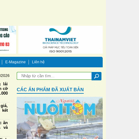
E-Magazine
Liên hệ
8/2026
 lái
m cỡ
CÁC ẤN PHẨM ĐÃ XUẤT BẢN
.000
iá,
 kết
ức ăn
a và