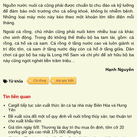
Nguồn nước nuôi cá cũng phải được chuẩn bị chu đáo và kỹ lưỡng
để đảm bảo môi trường cho cá sống khoẻ, không bị nhiễm bệnh.
Những loại máy móc này kéo theo một khoản lớn tiền điện mỗi
tháng.
Ngoài cá rồng, chủ nhân cũng phải nuôi kèm nhiều loại cá khác
cho sinh động. Trong đó không thể thiếu bộ ba tam tài, gồm: cá
rồng, cá hổ và cá sam. Cá rồng ở tầng nước cao và luôn giành vị
trí độc tôn, cá sam ở tầng nước đáy còn cá hổ ở tầng giữa. Dân
chơi cá gọi bộ ba này là Long Hổ Sam và chi phí để sở hữu bộ ba
này cũng ngót nghét tiền trăm triệu…
Hạnh Nguyên
Cá rồng
đại gia Việt
Từ khóa
Tin liên quan
Cargill tiếp tục sản xuất thức ăn cá tại nhà máy Biên Hòa và Hưng
Yên
Đề xuất sửa đổi một số quy định về nuôi trồng thủy sản, tạo thuận lợi
cho xuất khẩu tôm
Giá tôm ngày 6/8: Thương lái duy trì thu mua ổn định, tôm cỡ 20
con/kg giữ giá cao nhất 175.000 đồng/kg