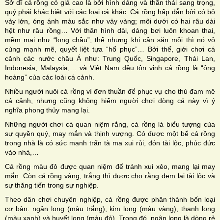
Sở dĩ cá rồng có giá cao là bởi hình dáng và thần thái sang trọng,
quý phái khác biệt với các loại cá khác. Cá rồng hấp dẫn bởi có bộ
vảy lớn, óng ánh màu sắc như vảy vàng; môi dưới có hai râu dài
hệt như râu rồng… Với thân hình dài, dáng bơi luôn khoan thai,
mềm mại như “long chầu”; thế nhưng khi cần săn mồi thì nó vô
cùng mạnh mẽ, quyết liệt tựa “hổ phục”… Bởi thế, giới chơi cá
cảnh các nước châu Á như: Trung Quốc, Singapore, Thái Lan,
Indonesia, Malaysia,… và Việt Nam đều tôn vinh cá rồng là “ông
hoàng” của các loài cá cảnh.
Nhiều người nuôi cá rồng vì đơn thuần để phục vụ cho thú đam mê
cá cảnh, nhưng cũng không hiếm người chơi dòng cá này vì ý
nghĩa phong thủy mang lại.
Những người chơi cá quan niệm rằng, cá rồng là biểu tượng của
sự quyền quý, may mắn và thịnh vượng. Có được một bể cá rồng
trong nhà là có sức mạnh trấn tà ma xui rủi, đón tài lộc, phúc đức
vào nhà,…
Cá rồng màu đỏ được quan niệm để tránh xui xẻo, mang lại may
mắn. Còn cá rồng vàng, trắng thì được cho rằng đem lại tài lộc và
sự thăng tiến trong sự nghiệp.
Theo dân chơi chuyên nghiệp, cá rồng được phân thành bốn loại
cơ bản: ngân long (màu trắng), kim long (màu vàng), thanh long
(màu xanh) và huyết long (màu đỏ). Trong đó, ngân long là dòng rẻ