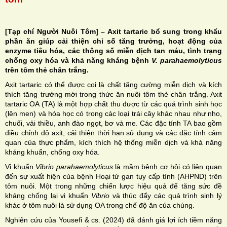
[Tạp chí Người Nuôi Tôm] – Axit tartaric bổ sung trong khẩu
phần ăn giúp cải thiện chỉ số tăng trưởng, hoạt động của
enzyme tiêu hóa, các thông số miễn dịch tan máu, tình trạng
H
chống oxy hóa và khả năng kháng bệnh
V. parahaemolyticus
trên tôm thẻ chân trắng.
N
Axit tartaric có thể được coi là chất tăng cường miễn dịch và kích
thích tăng trưởng mới trong thức ăn nuôi tôm thẻ chân trắng. Axit
tartaric OA (TA) là một hợp chất thu được từ các quá trình sinh học
(lên men) và hóa học có trong các loại trái cây khác nhau như nho,
chuối, vải thiều, anh đào ngọt, bơ và me. Các đặc tính TA bao gồm
điều chỉnh độ axit, cải thiện thời hạn sử dụng và các đặc tính cảm
quan của thực phẩm, kích thích hệ thống miễn dịch và khả năng
kháng khuẩn, chống oxy hóa.
Vi khuẩn
Vibrio parahaemolyticus
là mầm bệnh cơ hội có liên quan
đến sự xuất hiện của bệnh Hoại tử gan tụy cấp tính (AHPND) trên
tôm nuôi. Một trong những chiến lược hiệu quả để tăng sức đề
kháng chống lại vi khuẩn
Vibrio
và thúc đẩy các quá trình sinh lý
khác ở tôm nuôi là sử dụng OA trong chế độ ăn của chúng.
Nghiên cứu của Yousefi & cs. (2024) đã đánh giá lợi ích tiềm năng