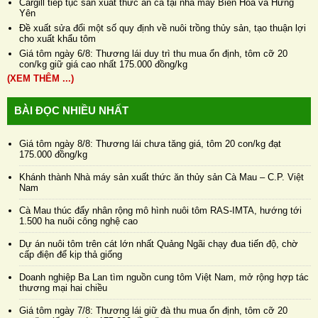
Cargill tiếp tục sản xuất thức ăn cá tại nhà máy Biên Hòa và Hưng
Yên
Đề xuất sửa đổi một số quy định về nuôi trồng thủy sản, tạo thuận lợi
cho xuất khẩu tôm
Giá tôm ngày 6/8: Thương lái duy trì thu mua ổn định, tôm cỡ 20
con/kg giữ giá cao nhất 175.000 đồng/kg
(XEM THÊM ...)
BÀI ĐỌC NHIỀU NHẤT
Giá tôm ngày 8/8: Thương lái chưa tăng giá, tôm 20 con/kg đạt
175.000 đồng/kg
Khánh thành Nhà máy sản xuất thức ăn thủy sản Cà Mau – C.P. Việt
Nam
Cà Mau thúc đẩy nhân rộng mô hình nuôi tôm RAS-IMTA, hướng tới
1.500 ha nuôi công nghệ cao
Dự án nuôi tôm trên cát lớn nhất Quảng Ngãi chạy đua tiến độ, chờ
cấp điện để kịp thả giống
Doanh nghiệp Ba Lan tìm nguồn cung tôm Việt Nam, mở rộng hợp tác
thương mại hai chiều
Giá tôm ngày 7/8: Thương lái giữ đà thu mua ổn định, tôm cỡ 20