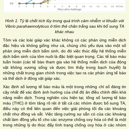
Hình 1: Tỷ lệ chết tích lũy trong quá trình cảm nhiễm vi khuẩn với
Vibrio parahaemolyticus
ở tôm thẻ chân trắng sau khi bổ sung TA
khác nhau
Tôm và các loài giáp xác khác không có các phản ứng miễn dịch
đặc hiệu và không giống như cá, chúng chủ yếu dựa vào một số
phản ứng miễn dịch bẩm sinh, do đó việc thúc đẩy hệ thống miễn
dịch bẩm sinh của tôm nuôi là đặc biệt quan trọng. Các tế bào máu
tuần hoàn (các tế bào tham gia vào hệ thống miễn dịch của động
vật không xương sống và được tìm thấy trong bạch huyết) là
những chất trung gian chính trong việc tạo ra các phản ứng tế bào
và thể dịch ở động vật giáp xác.
Xác định số lượng tế bào máu là một trong những chỉ số đáng tin
cậy nhất để xác định ảnh hưởng của chế độ ăn điều chỉnh đến khả
năng miễn dịch. Trong nghiên cứu hiện tại, tổng số lượng tế bào
máu (THC) ở tôm tăng rõ rệt ở tất cả các nhóm được bổ sung TA,
điều này có thể liên quan đến việc giải phóng tối đa các khoáng
chất như đồng và sắt. Việc tăng cường sự sẵn có của các khoáng
chất làm đồng yếu tố cho các enzyme chống oxy hóa có thể là một
trong những lý do thúc đẩy tình trạng chống oxy hóa ở các nhóm