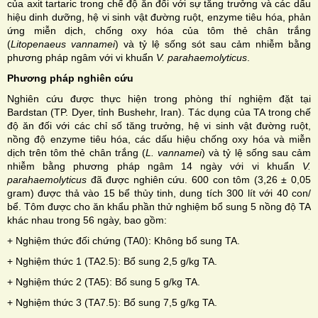
của axit tartaric trong chế độ ăn đối với sự tăng trưởng và các dấu
hiệu dinh dưỡng, hệ vi sinh vật đường ruột, enzyme tiêu hóa, phản
ứng miễn dịch, chống oxy hóa của tôm thẻ chân trắng
(
Litopenaeus vannamei
) và tỷ lệ sống sót sau cảm nhiễm bằng
phương pháp ngâm với vi khuẩn
V. parahaemolyticus
.
Phương pháp nghiên cứu
Nghiên cứu được thực hiện trong phòng thí nghiệm đặt tại
Bardstan (TP. Dyer, tỉnh Bushehr, Iran). Tác dụng của TA trong chế
độ ăn đối với các chỉ số tăng trưởng, hệ vi sinh vật đường ruột,
nồng độ enzyme tiêu hóa, các dấu hiệu chống oxy hóa và miễn
dịch trên tôm thẻ chân trắng (
L. vannamei
) và tỷ lệ sống sau cảm
nhiễm bằng phương pháp ngâm 14 ngày với vi khuẩn
V.
parahaemolyticus
đã được nghiên cứu. 600 con tôm (3,26 ± 0,05
gram) được thả vào 15 bể thủy tinh, dung tích 300 lít với 40 con/
bể. Tôm được cho ăn khẩu phần thử nghiệm bổ sung 5 nồng độ TA
khác nhau trong 56 ngày, bao gồm:
+ Nghiệm thức đối chứng (TA0): Không bổ sung TA.
+ Nghiệm thức 1 (TA2.5): Bổ sung 2,5 g/kg TA.
+ Nghiệm thức 2 (TA5): Bổ sung 5 g/kg TA.
+ Nghiệm thức 3 (TA7.5): Bổ sung 7,5 g/kg TA.