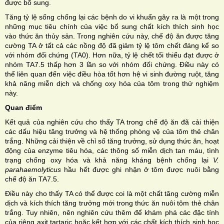
được bổ sung.
Tăng tỷ lệ sống chống lại các bệnh do vi khuẩn gây ra là một trong
những mục tiêu chính của việc bổ sung chất kích thích sinh học
vào thức ăn thủy sản. Trong nghiên cứu này, chế độ ăn được tăng
cường TA ở tất cả các nồng độ đã giảm tỷ lệ tôm chết đáng kể so
với nhóm đối chứng (TA0). Hơn nữa, tỷ lệ chết tối thiểu đạt được ở
nhóm TA7.5 thấp hơn 3 lần so với nhóm đối chứng. Điều này có
thể liên quan đến việc điều hòa tốt hơn hệ vi sinh đường ruột, tăng
khả năng miễn dịch và chống oxy hóa của tôm trong thử nghiệm
này.
Quan điểm
Kết quả của nghiên cứu cho thấy TA trong chế độ ăn đã cải thiện
các dấu hiệu tăng trưởng và hệ thống phòng vệ của tôm thẻ chân
trắng. Những cải thiện về chỉ số tăng trưởng, sử dụng thức ăn, hoạt
động của enzyme tiêu hóa, các thông số miễn dịch tan máu, tình
trạng chống oxy hóa và khả năng kháng bệnh chống lại
V.
parahaemolyticus
hầu hết được ghi nhận ở tôm được nuôi bằng
chế độ ăn TA7.5.
Điều này cho thấy TA có thể được coi là một chất tăng cường miễn
dịch và kích thích tăng trưởng mới trong thức ăn nuôi tôm thẻ chân
trắng. Tuy nhiên, nên nghiên cứu thêm để khám phá các đặc tính
của riêng axit tartaric hoặc kết hợp với các chất kích thích sinh học