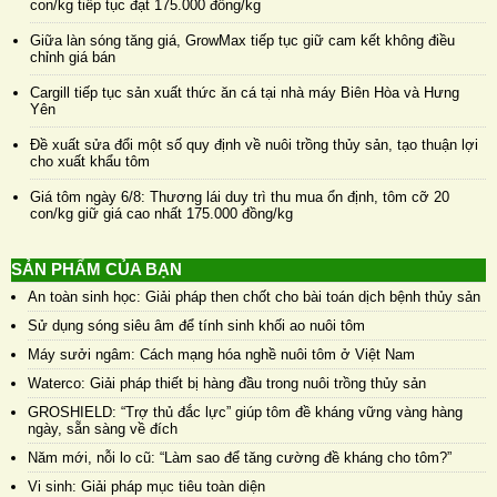
con/kg tiếp tục đạt 175.000 đồng/kg
Giữa làn sóng tăng giá, GrowMax tiếp tục giữ cam kết không điều
chỉnh giá bán
Cargill tiếp tục sản xuất thức ăn cá tại nhà máy Biên Hòa và Hưng
Yên
Đề xuất sửa đổi một số quy định về nuôi trồng thủy sản, tạo thuận lợi
cho xuất khẩu tôm
Giá tôm ngày 6/8: Thương lái duy trì thu mua ổn định, tôm cỡ 20
con/kg giữ giá cao nhất 175.000 đồng/kg
SẢN PHẨM CỦA BẠN
An toàn sinh học: Giải pháp then chốt cho bài toán dịch bệnh thủy sản
Sử dụng sóng siêu âm để tính sinh khối ao nuôi tôm
Máy sưởi ngâm: Cách mạng hóa nghề nuôi tôm ở Việt Nam
Waterco: Giải pháp thiết bị hàng đầu trong nuôi trồng thủy sản
GROSHIELD: “Trợ thủ đắc lực” giúp tôm đề kháng vững vàng hàng
ngày, sẵn sàng về đích
Năm mới, nỗi lo cũ: “Làm sao để tăng cường đề kháng cho tôm?”
Vi sinh: Giải pháp mục tiêu toàn diện