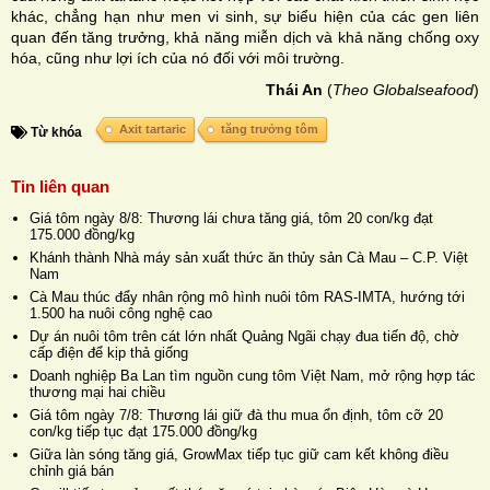
khác, chẳng hạn như men vi sinh, sự biểu hiện của các gen liên
quan đến tăng trưởng, khả năng miễn dịch và khả năng chống oxy
hóa, cũng như lợi ích của nó đối với môi trường.
Thái An
(
Theo Globalseafood
)
Axit tartaric
tăng trưởng tôm
Từ khóa
Tin liên quan
Giá tôm ngày 8/8: Thương lái chưa tăng giá, tôm 20 con/kg đạt
175.000 đồng/kg
Khánh thành Nhà máy sản xuất thức ăn thủy sản Cà Mau – C.P. Việt
Nam
Cà Mau thúc đẩy nhân rộng mô hình nuôi tôm RAS-IMTA, hướng tới
1.500 ha nuôi công nghệ cao
Dự án nuôi tôm trên cát lớn nhất Quảng Ngãi chạy đua tiến độ, chờ
cấp điện để kịp thả giống
Doanh nghiệp Ba Lan tìm nguồn cung tôm Việt Nam, mở rộng hợp tác
thương mại hai chiều
Giá tôm ngày 7/8: Thương lái giữ đà thu mua ổn định, tôm cỡ 20
con/kg tiếp tục đạt 175.000 đồng/kg
Giữa làn sóng tăng giá, GrowMax tiếp tục giữ cam kết không điều
chỉnh giá bán