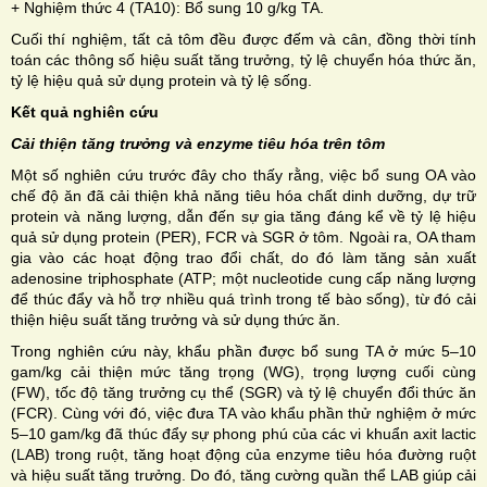
+ Nghiệm thức 4 (TA10): Bổ sung 10 g/kg TA.
Cuối thí nghiệm, tất cả tôm đều được đếm và cân, đồng thời tính
toán các thông số hiệu suất tăng trưởng, tỷ lệ chuyển hóa thức ăn,
tỷ lệ hiệu quả sử dụng protein và tỷ lệ sống.
Kết quả nghiên cứu
Cải thiện tăng trưởng và enzyme tiêu hóa trên tôm
Một số nghiên cứu trước đây cho thấy rằng, việc bổ sung OA vào
chế độ ăn đã cải thiện khả năng tiêu hóa chất dinh dưỡng, dự trữ
protein và năng lượng, dẫn đến sự gia tăng đáng kể về tỷ lệ hiệu
quả sử dụng protein (PER), FCR và SGR ở tôm. Ngoài ra, OA tham
gia vào các hoạt động trao đổi chất, do đó làm tăng sản xuất
adenosine triphosphate (ATP; một nucleotide cung cấp năng lượng
để thúc đẩy và hỗ trợ nhiều quá trình trong tế bào sống), từ đó cải
thiện hiệu suất tăng trưởng và sử dụng thức ăn.
Trong nghiên cứu này, khẩu phần được bổ sung TA ở mức 5–10
gam/kg cải thiện mức tăng trọng (WG), trọng lượng cuối cùng
(FW), tốc độ tăng trưởng cụ thể (SGR) và tỷ lệ chuyển đổi thức ăn
(FCR). Cùng với đó, việc đưa TA vào khẩu phần thử nghiệm ở mức
5–10 gam/kg đã thúc đẩy sự phong phú của các vi khuẩn axit lactic
(LAB) trong ruột, tăng hoạt động của enzyme tiêu hóa đường ruột
và hiệu suất tăng trưởng. Do đó, tăng cường quần thể LAB giúp cải