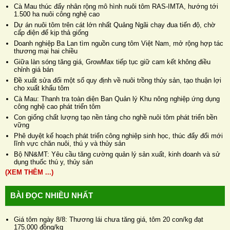
Cà Mau thúc đẩy nhân rộng mô hình nuôi tôm RAS-IMTA, hướng tới
1.500 ha nuôi công nghệ cao
Dự án nuôi tôm trên cát lớn nhất Quảng Ngãi chạy đua tiến độ, chờ
cấp điện để kịp thả giống
Doanh nghiệp Ba Lan tìm nguồn cung tôm Việt Nam, mở rộng hợp tác
thương mại hai chiều
Giữa làn sóng tăng giá, GrowMax tiếp tục giữ cam kết không điều
chỉnh giá bán
Đề xuất sửa đổi một số quy định về nuôi trồng thủy sản, tạo thuận lợi
cho xuất khẩu tôm
Cà Mau: Thanh tra toàn diện Ban Quản lý Khu nông nghiệp ứng dụng
công nghệ cao phát triển tôm
Con giống chất lượng tạo nền tảng cho nghề nuôi tôm phát triển bền
vững
Phê duyệt kế hoạch phát triển công nghiệp sinh học, thúc đẩy đổi mới
lĩnh vực chăn nuôi, thú y và thủy sản
Bộ NN&MT: Yêu cầu tăng cường quản lý sản xuất, kinh doanh và sử
dụng thuốc thú y, thủy sản
(XEM THÊM ...)
BÀI ĐỌC NHIỀU NHẤT
Giá tôm ngày 8/8: Thương lái chưa tăng giá, tôm 20 con/kg đạt
175.000 đồng/kg