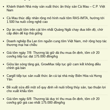
Khánh thành Nhà máy sản xuất thức ăn thủy sản Cà Mau – C.P. Việt
Nam
Cà Mau thúc đẩy nhân rộng mô hình nuôi tôm RAS-IMTA, hướng tới
1.500 ha nuôi công nghệ cao
Dự án nuôi tôm trên cát lớn nhất Quảng Ngãi chạy đua tiến độ, chờ
cấp điện để kịp thả giống
Doanh nghiệp Ba Lan tìm nguồn cung tôm Việt Nam, mở rộng hợp tác
thương mại hai chiều
Giá tôm ngày 7/8: Thương lái giữ đà thu mua ổn định, tôm cỡ 20
con/kg tiếp tục đạt 175.000 đồng/kg
Giữa làn sóng tăng giá, GrowMax tiếp tục giữ cam kết không điều
chỉnh giá bán
Cargill tiếp tục sản xuất thức ăn cá tại nhà máy Biên Hòa và Hưng
Yên
Đề xuất sửa đổi một số quy định về nuôi trồng thủy sản, tạo thuận lợi
cho xuất khẩu tôm
Giá tôm ngày 6/8: Thương lái duy trì thu mua ổn định, tôm cỡ 20
con/kg giữ giá cao nhất 175.000 đồng/kg