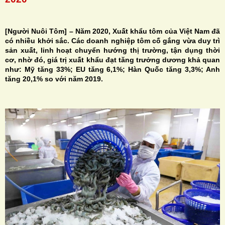
[Người Nuôi Tôm] – Năm 2020, Xuất khẩu tôm của Việt Nam đã
có nhiều khởi sắc. Các doanh nghiệp tôm cố gắng vừa duy trì
sản xuất, linh hoạt chuyển hướng thị trường, tận dụng thời
H
cơ, nhờ đó, giá trị xuất khẩu đạt tăng trưởng dương khả quan
như: Mỹ tăng 33%; EU tăng 6,1%; Hàn Quốc tăng 3,3%; Anh
N
tăng 20,1% so với năm 2019.