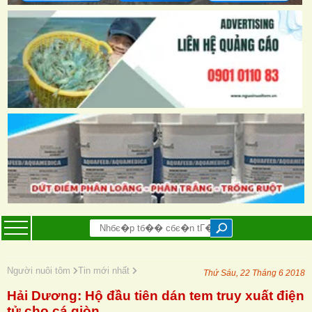
Người nuôi tôm
Tin mới nhất
Thứ Sáu, 22 Tháng 6 2018
Hải Dương: Hộ đầu tiên dán tem truy xuất điện
tử cho cá giòn