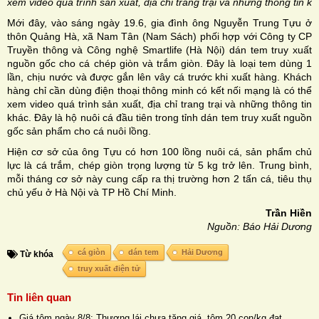
xem video quá trình sản xuất, địa chỉ trang trại và những thông tin k
Mới đây, vào sáng ngày 19.6, gia đình ông Nguyễn Trung Tựu ở
thôn Quảng Hà, xã Nam Tân (Nam Sách) phối hợp với Công ty CP
Truyền thông và Công nghệ Smartlife (Hà Nội) dán tem truy xuất
nguồn gốc cho cá chép giòn và trắm giòn. Đây là loại tem dùng 1
lần, chịu nước và được gắn lên vây cá trước khi xuất hàng. Khách
hàng chỉ cần dùng điện thoại thông minh có kết nối mạng là có thể
xem video quá trình sản xuất, địa chỉ trang trại và những thông tin
khác. Đây là hộ nuôi cá đầu tiên trong tỉnh dán tem truy xuất nguồn
gốc sản phẩm cho cá nuôi lồng.
Hiện cơ sở của ông Tựu có hơn 100 lồng nuôi cá, sản phẩm chủ
lực là cá trắm, chép giòn trọng lượng từ 5 kg trở lên. Trung bình,
mỗi tháng cơ sở này cung cấp ra thị trường hơn 2 tấn cá, tiêu thụ
chủ yếu ở Hà Nội và TP Hồ Chí Minh.
Trần Hiền
Nguồn: Báo Hải Dương
cá giòn
dán tem
Hải Dương
Từ khóa
truy xuất điện tử
Tin liên quan
Giá tôm ngày 8/8: Thương lái chưa tăng giá, tôm 20 con/kg đạt