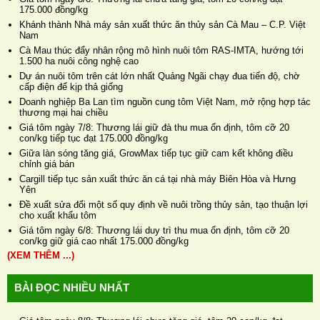
175.000 đồng/kg
Khánh thành Nhà máy sản xuất thức ăn thủy sản Cà Mau – C.P. Việt
Nam
Cà Mau thúc đẩy nhân rộng mô hình nuôi tôm RAS-IMTA, hướng tới
1.500 ha nuôi công nghệ cao
Dự án nuôi tôm trên cát lớn nhất Quảng Ngãi chạy đua tiến độ, chờ
cấp điện để kịp thả giống
Doanh nghiệp Ba Lan tìm nguồn cung tôm Việt Nam, mở rộng hợp tác
thương mại hai chiều
Giá tôm ngày 7/8: Thương lái giữ đà thu mua ổn định, tôm cỡ 20
con/kg tiếp tục đạt 175.000 đồng/kg
Giữa làn sóng tăng giá, GrowMax tiếp tục giữ cam kết không điều
chỉnh giá bán
Cargill tiếp tục sản xuất thức ăn cá tại nhà máy Biên Hòa và Hưng
Yên
Đề xuất sửa đổi một số quy định về nuôi trồng thủy sản, tạo thuận lợi
cho xuất khẩu tôm
Giá tôm ngày 6/8: Thương lái duy trì thu mua ổn định, tôm cỡ 20
con/kg giữ giá cao nhất 175.000 đồng/kg
(XEM THÊM ...)
BÀI ĐỌC NHIỀU NHẤT