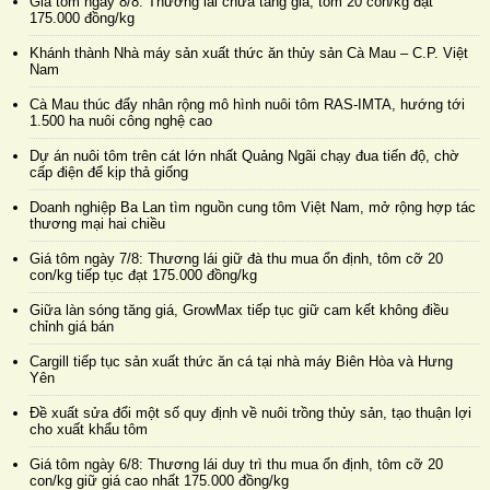
Giá tôm ngày 8/8: Thương lái chưa tăng giá, tôm 20 con/kg đạt
175.000 đồng/kg
Khánh thành Nhà máy sản xuất thức ăn thủy sản Cà Mau – C.P. Việt
Nam
Cà Mau thúc đẩy nhân rộng mô hình nuôi tôm RAS-IMTA, hướng tới
1.500 ha nuôi công nghệ cao
Dự án nuôi tôm trên cát lớn nhất Quảng Ngãi chạy đua tiến độ, chờ
cấp điện để kịp thả giống
Doanh nghiệp Ba Lan tìm nguồn cung tôm Việt Nam, mở rộng hợp tác
thương mại hai chiều
Giá tôm ngày 7/8: Thương lái giữ đà thu mua ổn định, tôm cỡ 20
con/kg tiếp tục đạt 175.000 đồng/kg
Giữa làn sóng tăng giá, GrowMax tiếp tục giữ cam kết không điều
chỉnh giá bán
Cargill tiếp tục sản xuất thức ăn cá tại nhà máy Biên Hòa và Hưng
Yên
Đề xuất sửa đổi một số quy định về nuôi trồng thủy sản, tạo thuận lợi
cho xuất khẩu tôm
Giá tôm ngày 6/8: Thương lái duy trì thu mua ổn định, tôm cỡ 20
con/kg giữ giá cao nhất 175.000 đồng/kg