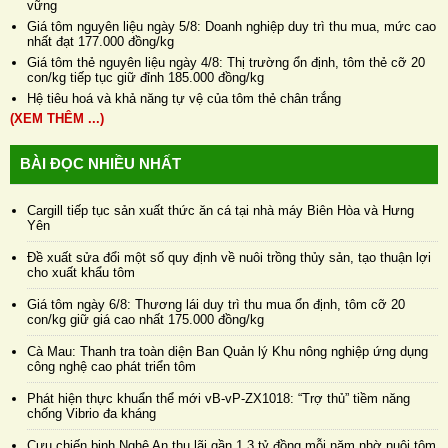
vững
Giá tôm nguyên liệu ngày 5/8: Doanh nghiệp duy trì thu mua, mức cao
nhất đạt 177.000 đồng/kg
Giá tôm thẻ nguyên liệu ngày 4/8: Thị trường ổn định, tôm thẻ cỡ 20
con/kg tiếp tục giữ đỉnh 185.000 đồng/kg
Hệ tiêu hoá và khả năng tự vệ của tôm thẻ chân trắng
(XEM THÊM ...)
BÀI ĐỌC NHIỀU NHẤT
Cargill tiếp tục sản xuất thức ăn cá tại nhà máy Biên Hòa và Hưng
Yên
Đề xuất sửa đổi một số quy định về nuôi trồng thủy sản, tạo thuận lợi
cho xuất khẩu tôm
Giá tôm ngày 6/8: Thương lái duy trì thu mua ổn định, tôm cỡ 20
con/kg giữ giá cao nhất 175.000 đồng/kg
Cà Mau: Thanh tra toàn diện Ban Quản lý Khu nông nghiệp ứng dụng
công nghệ cao phát triển tôm
Phát hiện thực khuẩn thể mới vB-vP-ZX1018: “Trợ thủ” tiềm năng
chống Vibrio đa kháng
Cựu chiến binh Nghệ An thu lãi gần 1,3 tỷ đồng mỗi năm nhờ nuôi tôm