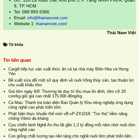
Đ/c: 126 Lã Xuân Oai, Khu phố 3, P. Tăng Nhơn Phú A, Quận
9, TP. HCM
Tel: 088 893 6366
Email:
info@thainamviet.com
Website 1:
/
thainamviet.com
Thái Nam Việt
Từ khóa
Tin liên quan
Cargill tiếp tục sản xuất thức ăn cá tại nhà máy Biên Hòa và Hưng
Yên
Đề xuất sửa đổi một số quy định về nuôi trồng thủy sản, tạo thuận lợi
cho xuất khẩu tôm
Giá tôm ngày 6/8: Thương lái duy trì thu mua ổn định, tôm cỡ 20
con/kg giữ giá cao nhất 175.000 đồng/kg
Cà Mau: Thanh tra toàn diện Ban Quản lý Khu nông nghiệp ứng dụng
công nghệ cao phát triển tôm
Phát hiện thực khuẩn thể mới vB-vP-ZX1018: “Trợ thủ” tiềm năng
chống Vibrio đa kháng
Cựu chiến binh Nghệ An thu lãi gần 1,3 tỷ đồng mỗi năm nhờ nuôi tôm
công nghệ cao
Con giống chất lượng tạo nền tảng cho nghề nuôi tôm phát triển bền