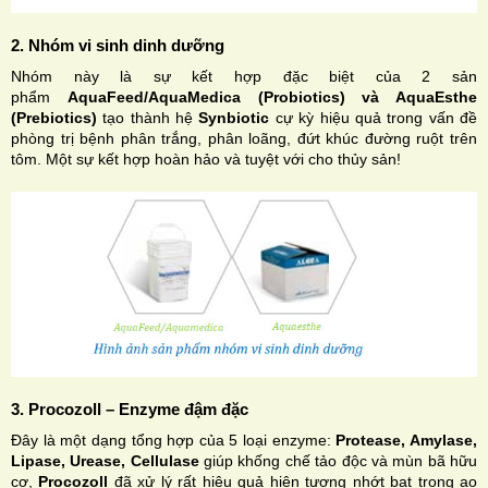
2. Nhóm vi sinh dinh dưỡng
Nhóm này là sự kết hợp đặc biệt của 2 sản
phẩm
AquaFeed/AquaMedica (Probiotics) và AquaEsthe
(Prebiotics)
tạo thành hệ
Synbiotic
cự kỳ hiệu quả trong vấn đề
phòng trị bệnh phân trắng, phân loãng, đứt khúc đường ruột trên
tôm. Một sự kết hợp hoàn hảo và tuyệt với cho thủy sản!
3. Procozoll – Enzyme đậm đặc
Đây là một dạng tổng hợp của 5 loại enzyme:
Protease, Amylase,
Lipase, Urease, Cellulase
giúp khống chế tảo độc và mùn bã hữu
cơ,
Procozoll
đã xử lý rất hiệu quả hiện tượng nhớt bạt trong ao