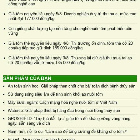
công nghệ cao
Giá tôm nguyên liệu ngày 5/8: Doanh nghiệp duy trì thu mua, mức cao
nhất đạt 177.000 đồng/kg
Con giống chất lượng tạo nền tảng cho nghề nuôi tôm phát triển bền
vững
Giá tôm thẻ nguyên liệu ngày 4/8: Thị trường ổn định, tôm thẻ cỡ 20
con/kg tiếp tục giữ đỉnh 185.000 đồng/kg
Giá tôm thẻ nguyên liệu ngày 3/8: Thương lái giữ giá thu mua tại ao
cỡ 20 con/kg vẫn ở mức 185.000 đồng/kg
SẢN PHẨM CỦA BẠN
An toàn sinh học: Giải pháp then chốt cho bài toán dịch bệnh thủy sản
Sử dụng sóng siêu âm để tính sinh khối ao nuôi tôm
Máy sưởi ngâm: Cách mạng hóa nghề nuôi tôm ở Việt Nam
Waterco: Giải pháp thiết bị hàng đầu trong nuôi trồng thủy sản
GROSHIELD: “Trợ thủ đắc lực” giúp tôm đề kháng vững vàng hàng
ngày, sẵn sàng về đích
Năm mới, nỗi lo cũ: “Làm sao để tăng cường đề kháng cho tôm?”
Vi sinh: Giải pháp mục tiêu toàn diện