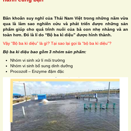
Băn khoăn suy nghĩ của Thái Nam Việt trong những năm vừa
qua là làm sao nghiên cứu và phát triển được những sản
phẩm giúp cho quá trình nuôi của bà con nhẹ nhàng và an
H
toàn hơn. Đó là lí do “Bộ ba kì diệu” được hình thành.
Vậy “Bộ ba kì diệu” là gì? Tại sao lại gọi là “bộ ba kì diệu”?
N
Bộ ba kì diệu bao gồm 3 nhóm sản phẩm:
Nhóm vi sinh xử lí môi trường
Nhóm vi sinh bổ sung dinh dưỡng
Procozoll – Enzyme đậm đặc