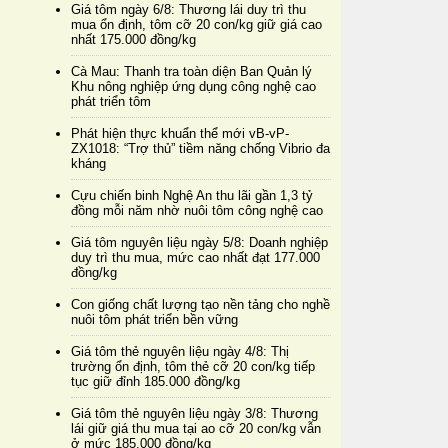
Giá tôm ngày 6/8: Thương lái duy trì thu
mua ổn định, tôm cỡ 20 con/kg giữ giá cao
nhất 175.000 đồng/kg
Cà Mau: Thanh tra toàn diện Ban Quản lý
Khu nông nghiệp ứng dụng công nghệ cao
phát triển tôm
Phát hiện thực khuẩn thể mới vB-vP-
ZX1018: “Trợ thủ” tiềm năng chống Vibrio đa
kháng
Cựu chiến binh Nghệ An thu lãi gần 1,3 tỷ
đồng mỗi năm nhờ nuôi tôm công nghệ cao
Giá tôm nguyên liệu ngày 5/8: Doanh nghiệp
duy trì thu mua, mức cao nhất đạt 177.000
đồng/kg
Con giống chất lượng tạo nền tảng cho nghề
nuôi tôm phát triển bền vững
Giá tôm thẻ nguyên liệu ngày 4/8: Thị
trường ổn định, tôm thẻ cỡ 20 con/kg tiếp
tục giữ đỉnh 185.000 đồng/kg
Giá tôm thẻ nguyên liệu ngày 3/8: Thương
lái giữ giá thu mua tại ao cỡ 20 con/kg vẫn
ở mức 185.000 đồng/kg