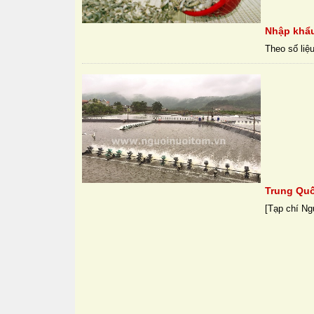
Nhập khẩu
Theo số liệ
Trung Quố
[Tạp chí Ng