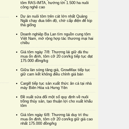
tôm RAS-IMTA, hướng tới 1.500 ha nuôi
công nghệ cao
Dự án nuôi tôm trên cát lớn nhất Quảng
Ngãi chạy đua tiến độ, chờ cấp điện để kịp
thả giống
Doanh nghiệp Ba Lan tìm nguồn cung tôm
Việt Nam, mở rộng hợp tác thương mại hai
chiều
Giá tôm ngày 7/8: Thương lái giữ đà thu
mua ổn định, tôm cỡ 20 con/kg tiếp tục đạt
175.000 đồng/kg
Giữa làn sóng tăng giá, GrowMax tiếp tục
giữ cam kết không điều chỉnh giá bán
Cargill tiếp tục sản xuất thức ăn cá tại nhà
máy Biên Hòa và Hưng Yên
Đề xuất sửa đổi một số quy định về nuôi
trồng thủy sản, tạo thuận lợi cho xuất khẩu
tôm
Giá tôm ngày 6/8: Thương lái duy trì thu
mua ổn định, tôm cỡ 20 con/kg giữ giá cao
nhất 175.000 đồng/kg