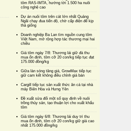
tôm RAS-IMTA, hướng tới 1.500 ha nuôi
công nghệ cao
Dự án nuôi tôm trên cát lớn nhất Quảng
Ngãi chạy đua tiến độ, chờ cấp điện để kịp
thả giống
Doanh nghiệp Ba Lan tìm nguồn cung tôm
Việt Nam, mở rộng hợp tác thương mại hai
chiều
Giá tôm ngày 7/8: Thương lái giữ đà thu
mua ổn định, tôm cỡ 20 con/kg tiếp tục đạt
175.000 đồng/kg
Giữa làn sóng tăng giá, GrowMax tiếp tục
giữ cam kết không điều chỉnh giá bán
Cargill tiếp tục sản xuất thức ăn cá tại nhà
máy Biên Hòa và Hưng Yên
Đề xuất sửa đổi một số quy định về nuôi
trồng thủy sản, tạo thuận lợi cho xuất khẩu
tôm
Giá tôm ngày 6/8: Thương lái duy trì thu
mua ổn định, tôm cỡ 20 con/kg giữ giá cao
nhất 175.000 đồng/kg