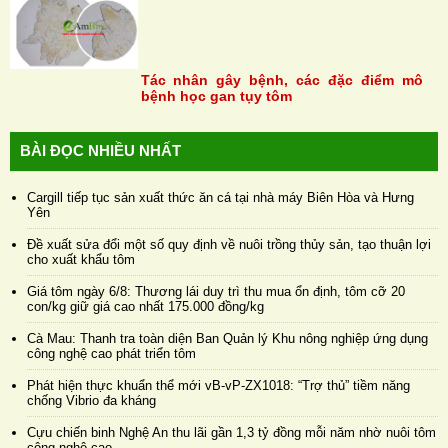
Tác nhân gây bệnh, các đặc điểm mô
bệnh học gan tụy tôm
BÀI ĐỌC NHIỀU NHẤT
Cargill tiếp tục sản xuất thức ăn cá tại nhà máy Biên Hòa và Hưng
Yên
Đề xuất sửa đổi một số quy định về nuôi trồng thủy sản, tạo thuận lợi
cho xuất khẩu tôm
Giá tôm ngày 6/8: Thương lái duy trì thu mua ổn định, tôm cỡ 20
con/kg giữ giá cao nhất 175.000 đồng/kg
Cà Mau: Thanh tra toàn diện Ban Quản lý Khu nông nghiệp ứng dụng
công nghệ cao phát triển tôm
Phát hiện thực khuẩn thể mới vB-vP-ZX1018: “Trợ thủ” tiềm năng
chống Vibrio đa kháng
Cựu chiến binh Nghệ An thu lãi gần 1,3 tỷ đồng mỗi năm nhờ nuôi tôm
công nghệ cao