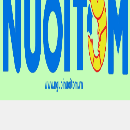
Điện thoại
: (024) 6659.7733
Hotline
: 0901.01.10.83
Email
: nguoinuoitomvn@gmail.com
Địa chỉ
: Tầng 9, Tòa nhà Liên hiệp các Hội Khoa học và Kỹ
thuật Việt Nam, Lô D20, Ngõ 19 Phố Duy Tân, Phường Cầu