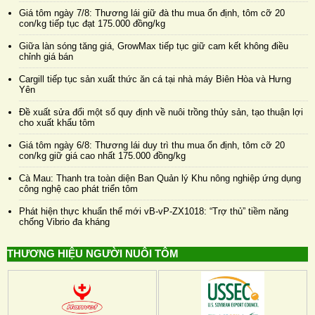
Giá tôm ngày 7/8: Thương lái giữ đà thu mua ổn định, tôm cỡ 20
con/kg tiếp tục đạt 175.000 đồng/kg
Giữa làn sóng tăng giá, GrowMax tiếp tục giữ cam kết không điều
chỉnh giá bán
Cargill tiếp tục sản xuất thức ăn cá tại nhà máy Biên Hòa và Hưng
Yên
Đề xuất sửa đổi một số quy định về nuôi trồng thủy sản, tạo thuận lợi
cho xuất khẩu tôm
Giá tôm ngày 6/8: Thương lái duy trì thu mua ổn định, tôm cỡ 20
con/kg giữ giá cao nhất 175.000 đồng/kg
Cà Mau: Thanh tra toàn diện Ban Quản lý Khu nông nghiệp ứng dụng
công nghệ cao phát triển tôm
Phát hiện thực khuẩn thể mới vB-vP-ZX1018: “Trợ thủ” tiềm năng
chống Vibrio đa kháng
THƯƠNG HIỆU NGƯỜI NUÔI TÔM