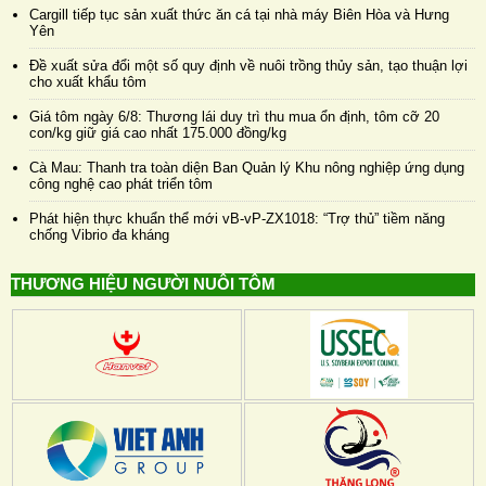
Cargill tiếp tục sản xuất thức ăn cá tại nhà máy Biên Hòa và Hưng
Yên
Đề xuất sửa đổi một số quy định về nuôi trồng thủy sản, tạo thuận lợi
cho xuất khẩu tôm
Giá tôm ngày 6/8: Thương lái duy trì thu mua ổn định, tôm cỡ 20
con/kg giữ giá cao nhất 175.000 đồng/kg
Cà Mau: Thanh tra toàn diện Ban Quản lý Khu nông nghiệp ứng dụng
công nghệ cao phát triển tôm
Phát hiện thực khuẩn thể mới vB-vP-ZX1018: “Trợ thủ” tiềm năng
chống Vibrio đa kháng
THƯƠNG HIỆU NGƯỜI NUÔI TÔM