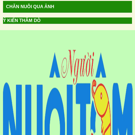
CHĂN NUÔI QUA ẢNH
Ý KIẾN THĂM DÒ