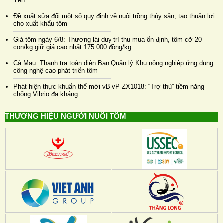
Yên
Đề xuất sửa đổi một số quy định về nuôi trồng thủy sản, tạo thuận lợi
cho xuất khẩu tôm
Giá tôm ngày 6/8: Thương lái duy trì thu mua ổn định, tôm cỡ 20
con/kg giữ giá cao nhất 175.000 đồng/kg
Cà Mau: Thanh tra toàn diện Ban Quản lý Khu nông nghiệp ứng dụng
công nghệ cao phát triển tôm
Phát hiện thực khuẩn thể mới vB-vP-ZX1018: “Trợ thủ” tiềm năng
chống Vibrio đa kháng
THƯƠNG HIỆU NGƯỜI NUÔI TÔM