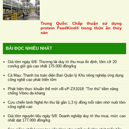
Trung Quốc: Chấp thuận sử dụng
protein FeedKind® trong thức ăn thủy
sản
BÀI ĐỌC NHIỀU NHẤT
Giá tôm ngày 6/8: Thương lái duy trì thu mua ổn định, tôm cỡ 20
con/kg giữ giá cao nhất 175.000 đồng/kg
Cà Mau: Thanh tra toàn diện Ban Quản lý Khu nông nghiệp ứng dụng
công nghệ cao phát triển tôm
Phát hiện thực khuẩn thể mới vB-vP-ZX1018: “Trợ thủ” tiềm năng
chống Vibrio đa kháng
Cựu chiến binh Nghệ An thu lãi gần 1,3 tỷ đồng mỗi năm nhờ nuôi tôm
công nghệ cao
Giá tôm nguyên liệu ngày 5/8: Doanh nghiệp duy trì thu mua, mức cao
nhất đạt 177.000 đồng/kg