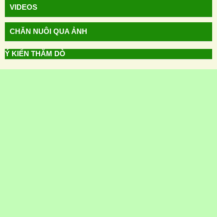
HOTLINE: 0901.01.10.83
VIDEOS
CHĂN NUÔI QUA ẢNH
Ý KIẾN THĂM DÒ