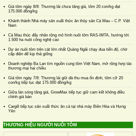
Giá tôm ngày 8/8: Thương lái chưa tăng giá, tôm 20 con/kg đạt
175.000 đồng/kg
Khánh thành Nhà máy sản xuất thức ăn thủy sản Cà Mau – C.P. Việt
Nam
Cà Mau thúc đẩy nhân rộng mô hình nuôi tôm RAS-IMTA, hướng tới
1.500 ha nuôi công nghệ cao
Dự án nuôi tôm trên cát lớn nhất Quảng Ngãi chạy đua tiến độ, chờ
cấp điện để kịp thả giống
Doanh nghiệp Ba Lan tìm nguồn cung tôm Việt Nam, mở rộng hợp tác
thương mại hai chiều
Giá tôm ngày 7/8: Thương lái giữ đà thu mua ổn định, tôm cỡ 20
con/kg tiếp tục đạt 175.000 đồng/kg
Giữa làn sóng tăng giá, GrowMax tiếp tục giữ cam kết không điều
chỉnh giá bán
Cargill tiếp tục sản xuất thức ăn cá tại nhà máy Biên Hòa và Hưng
Yên
THƯƠNG HIỆU NGƯỜI NUÔI TÔM